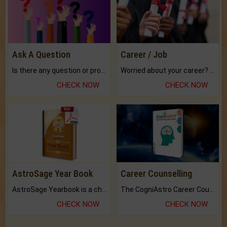
Ask A Question
Career / Job
Is there any question or problem lingering.
Worried about your career? don't know what is.
CHECK NOW
CHECK NOW
AstroSage Year Book
Career Counselling
AstroSage Yearbook is a channel to fulfill your dreams and destiny.
The CogniAstro Career Counselling Report is the most comprehensive report available on this topic.
CHECK NOW
CHECK NOW