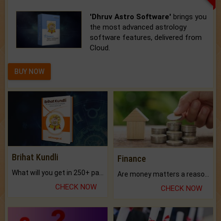
'Dhruv Astro Software'
brings you
the most advanced astrology
software features, delivered from
Cloud.
BUY NOW
Brihat Kundli
Finance
What will you get in 250+ pages Colored Brihat Kundli.
Are money matters a reason for the dark-circles under your eyes?
CHECK NOW
CHECK NOW