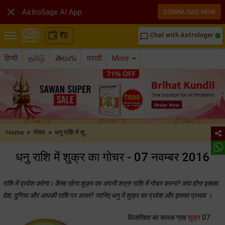

AstroSage AI App
DOWNLOAD NOW
₹
0
Chat with Astrologer
chat_bubble_outline
हिन्दी
தமிழ்
తెలుగు
मराठी
More
»
»
Home
गोचर
धनु राशि में शु..
धनु राशि में शुक्र का गोचर - 07 नवम्बर 2016
राशि में प्रवेश करेगा। कैसा रहेगा शुक्र का अपनी शत्रु राशि में गोचर करना? क्या होगा इसका
देश, दुनिया और आपकी राशि पर असर? जानिए धनु में शुक्र का प्रवेश और इसका प्रभाव ।
विलासिता का कारक ग्रह
शुक्र
07