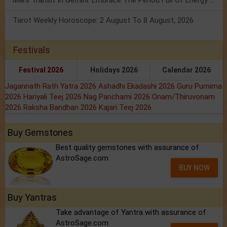
Mars Transit In Gemini: Embrace The Period Full Of Energy & Intelligence
Tarot Weekly Horoscope: 2 August To 8 August, 2026
Festivals
Festival 2026
Holidays 2026
Calendar 2026
Jagannath Rath Yatra 2026
Ashadhi Ekadashi 2026
Guru Purnima
2026
Hariyali Teej 2026
Nag Panchami 2026
Onam/Thiruvonam
2026
Raksha Bandhan 2026
Kajari Teej 2026
Buy Gemstones
Best quality gemstones with assurance of
AstroSage.com
BUY NOW
Buy Yantras
Take advantage of Yantra with assurance of
AstroSage.com