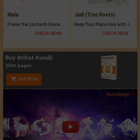
Mala
Jadi (Tree Roots)
Praise the Lord with Divine Energies of Mala.
Keep Your Place Holy with Jadi.
CHECK NOW
CHECK NOW
Buy Brihat Kundli
250+ pages
BUY NOW