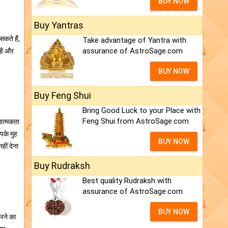
BUY NOW
Buy Yantras
कते हैं,
Take advantage of Yantra with
assurance of AstroSage.com
 है और
BUY NOW
Buy Feng Shui
Bring Good Luck to your Place with
Feng Shui.from AstroSage.com
लात्मकता
पके मुह
BUY NOW
ीं देना
Buy Rudraksh
Best quality Rudraksh with
assurance of AstroSage.com
BUY NOW
करने का