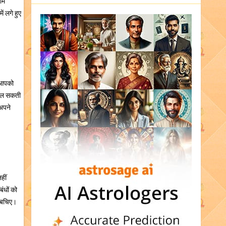
ाम
ं लगे हुए
स आपको
 मिल सकती
अपने
हीं
ंधों को
े बचिए।