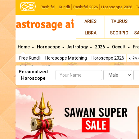
Rashifal
Kundli
Rashifal 2026
Horoscope 2026
T
ARIES
TAURUS
LIBRA
SCORPIO
S
Home
Horoscope
Astrology
2026
Occult
Fr
Free Kundli
Horoscope Matching
Horoscope 2026
राशि
AstroSage AI Shop
Personalized
Name
Da
Horoscope