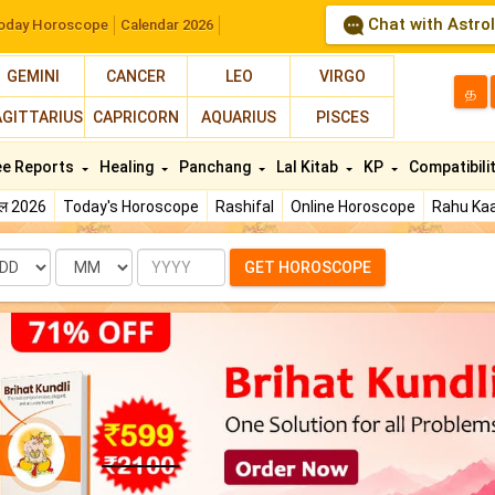
Chat with Astro
oday Horoscope
Calendar 2026
GEMINI
CANCER
LEO
VIRGO
த
AGITTARIUS
CAPRICORN
AQUARIUS
PISCES
ee Reports
Healing
Panchang
Lal Kitab
KP
Compatibili
फल 2026
Today's Horoscope
Rashifal
Online Horoscope
Rahu Kaa
te
Month
Year
GET HOROSCOPE