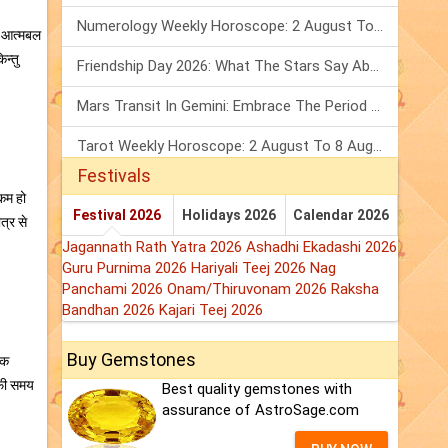
Numerology Weekly Horoscope: 2 August To 8 August, 2026
ें आत्मबल
न्तु
Friendship Day 2026: What The Stars Say About Your Best Friend!
Mars Transit In Gemini: Embrace The Period Full Of Energy & Intelligence
Tarot Weekly Horoscope: 2 August To 8 August, 2026
Festivals
 कम हो
Festival 2026
Holidays 2026
Calendar 2026
त्र से
Jagannath Rath Yatra 2026
Ashadhi Ekadashi 2026
Guru Purnima 2026
Hariyali Teej 2026
Nag
Panchami 2026
Onam/Thiruvonam 2026
Raksha
Bandhan 2026
Kajari Teej 2026
Buy Gemstones
एक
ाफी समय
Best quality gemstones with
assurance of AstroSage.com