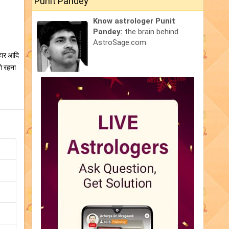
Punit Pandey
Know astrologer Punit
Pandey:
the brain behind
AstroSage.com
पहार आदि
े रहना