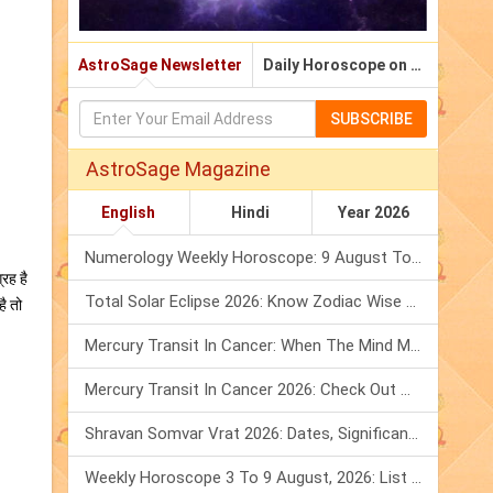
AstroSage Newsletter
Daily Horoscope on Email
SUBSCRIBE
AstroSage Magazine
English
Hindi
Year 2026
Numerology Weekly Horoscope: 9 August To 15 August, 2026
्रह है
Total Solar Eclipse 2026: Know Zodiac Wise Prediction
ै तो
Mercury Transit In Cancer: When The Mind Meets The Heart!
Mercury Transit In Cancer 2026: Check Out What It Brings For You
Shravan Somvar Vrat 2026: Dates, Significance & Rituals In August
Weekly Horoscope 3 To 9 August, 2026: List Of Fasts & Festivals