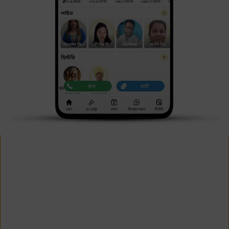
বিশেষ দ্রষ্টব্য:
এই রাশিফল চন্দ্ররাশির ওপর আধারিত. যদি আপনি আপনার চন্দ্ররাশি না জানেন তো
এখানে ক্লিক করুন -
এস্ট্রস্যাজ চন্দ্ররাশি ক্যালকুলেটর
Bengali Horoscope 2018