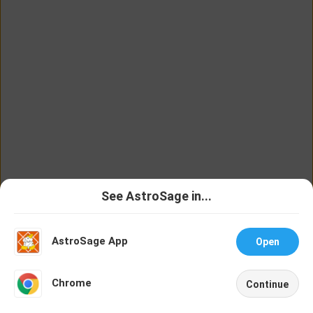
behind AstroSage.com
See AstroSage in...
Talk To
Chat With
Astrologer
Astrologer
AstroSage App
Open
NEW
Chrome
Continue
Home
Shop
Call
Chat
Account