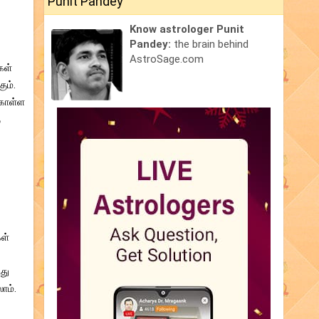
Punit Pandey
Know astrologer Punit
Pandey:
the brain behind
AstroSage.com
கள்
ும்.
்கொள்ள
ு
கள்
்து
ாம்.