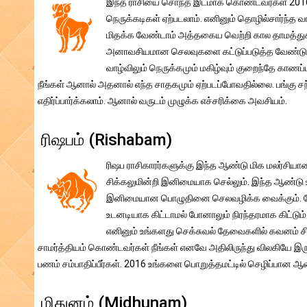
இந்த ராசியை சொந்த இடமாக கொண்டவர்கள் 2016 ஆண
நெருக்கடிகள் ஏற்படலாம். எனினும் தொழில்சார்ந்த வ
மிதக்க வேண்டாம் அத்தகைய வெற்றி கால தாமத்துக்க
அனாவசியமான செலவுகளை கட்டுப்படுத்த வேண்டும். கா
வாழ்விலும் நெருக்கமும் மகிழ்வும் குறைந்தே காணப
நீங்கள் ஆனால் அதனால் எந்த சாதகமும் ஏற்படப்போவதில்லை. பங்கு சந்
எதிர்ப்பார்க்கலாம். ஆனால் வருடம் முழுக்க எச்சரிக்கை அவசியம்.
ரிஷபம் (Rishabam)
ரிஷப ராசிகாரர்களுக்கு இந்த ஆண்டு மிக மலர்சியா
சிக்கலுமின்றி இனிமையாக செல்லும். இந்த ஆண்டு
இனிமையான பொழுதினை செலவழிக்க வைக்கும். சேவை ப
உடனடியாக கிட்டாமல் போனாலும் நிரந்தரமாக கிட்டும்.
எனினும் உங்களது செக்சுவல் தேவைகளில் கவனம் சி
சாமர்த்தியம் கொண்டவர்கள் நீங்கள் எனவே அதிலிருந்து விலகியே இரு
பணம் சம்பாதிப்பீர்கள். 2016 உங்களை பொறுத்தமட்டில் செழிப்பான ஆ
மிதுனம் (Midhunam)