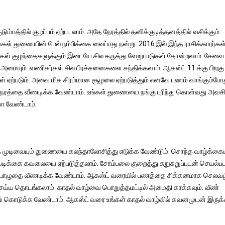
குடும்பத்தில் குழப்பம் ஏற்படலாம். அதே நேரத்தில் தனிக்குடித்தனத்தில் வசிக்கும்
உங்கள் துணையின் மேல் நம்பிக்கை வைப்பது நன்று. 2016 இல் இந்த ராசிக்காரர்கள
் உங்கள் குழந்தைகளுக்கும் இடையே சில கருத்து வேறுபாடுகள் தோன்றலாம். சேவை
 அமையும். வணிகர்கள் சில பிரச்சனைகளை சந்திக்கலாம். ஆகஸ்ட் 11 க்கு பிறகு
ள் ஏற்படும். அவை மிக சிரம்மான சூழலை ஏற்படுத்தும் எனவே பணம் வாங்கும்போத
ேரத்தை வீணடிக்க வேண்டாம். உங்கள் துணையை நங்கு புரிந்து கொள்வது அவசி
்ள வேண்டாம்.
எந்த முடிவையும் துணையை கலந்தாலோசித்து எடுக்க வேண்டும். சொந்த வாழ்க்கைய
வடிக்கை கவலையை ஏற்படுத்தலாம். சோம்பலை குறைத்து சுறுசுறுப்புடன் செயல்பட
தி பொழுதை வீணடிக்க வேண்டாம். ஆகஸ்ட் வரையில் பணத்தை சிக்கனமாக செலவழ
் செய்ய தொடங்கலாம். காதல் வாழ்வை பொறுத்தமட்டில் அமைதி காக்கவும். வீண்
டம் கொடுக்க வேண்டாம். ஆகஸ்ட் வரை உங்கள் காதல் வாழ்வில் கவனமுடன் இருக்க