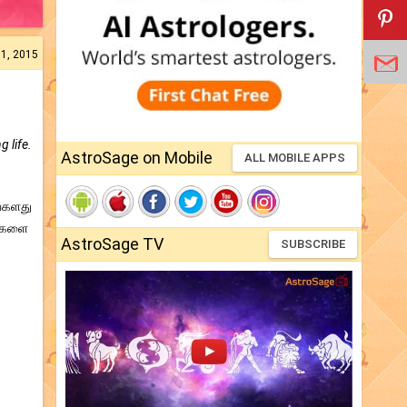
11, 2015
g life.
AstroSage on Mobile
ALL MOBILE APPS
ங்களது
ல்களை
AstroSage TV
SUBSCRIBE