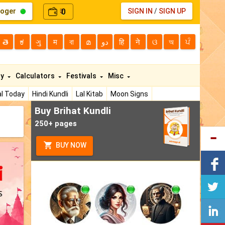
loger
0
SIGN IN
/
SIGN UP
₹
తె
ಕ
ગુ
म
বা
മ
دو
हि
ने
ଓ
অ
ਪੰ
ty
Calculators
Festivals
Misc
l Today
Hindi Kundli
Lal Kitab
Moon Signs
Buy Brihat Kundli
250+ pages
BUY NOW