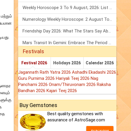
Weekly Horoscope 3 To 9 August, 2026: List Of Fasts & Festivals
மற்றும்
Numerology Weekly Horoscope: 2 August To 8 August, 2026
கியமான
Friendship Day 2026: What The Stars Say About Your Best Friend!
டியது.
Mars Transit In Gemini: Embrace The Period Full Of Energy & Intelligence
Festivals
Festival 2026
Holidays 2026
Calendar 2026
Jagannath Rath Yatra 2026
Ashadhi Ekadashi 2026
Guru Purnima 2026
Hariyali Teej 2026
Nag
Panchami 2026
Onam/Thiruvonam 2026
Raksha
ருளாதர
Bandhan 2026
Kajari Teej 2026
ளையும்
களுக்கு
Buy Gemstones
த
Best quality gemstones with
அதை
assurance of AstroSage.com