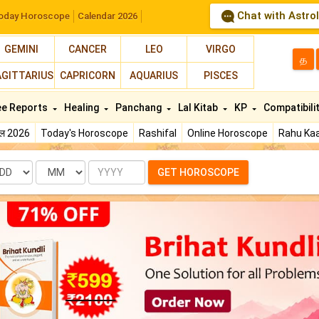
Chat with Astro
oday Horoscope
Calendar 2026
GEMINI
CANCER
LEO
VIRGO
த
AGITTARIUS
CAPRICORN
AQUARIUS
PISCES
ee Reports
Healing
Panchang
Lal Kitab
KP
Compatibili
फल 2026
Today's Horoscope
Rashifal
Online Horoscope
Rahu Kaa
te
Month
Year
GET HOROSCOPE