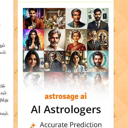
்
ும்
யம்.
ில்
வும்.
ித்து
வும்.