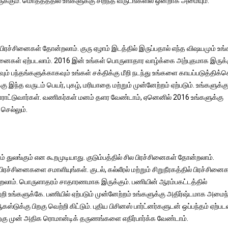
ருக்கும். மொத்தத்தில் உங்களுக்கு சிறந்த வருடங்களில் ஒன்றாக அமையும்.
ிரச்சினைகள் தோன்றலாம். குரு ஏழாம் இடத்தில் இருப்பதால் எந்த விஷயமும் உங்
ைகள் ஏற்படலாம். 2016 இன் உங்கள் பொருளாதார வாழ்க்கை அற்புதமாக இருக்க
ும் பந்தங்களுக்காகவும் உங்கள் சக்திக்கு மீறி நடந்து உங்களை காயப்படுத்திக
கு இந்த வருடம் பெயர், புகழ், மரியாதை மற்றும் முன்னேற்றம் ஏற்படும். உங்களுக்க
பாராட்டுவார்கள். வணிகர்கள் மனம் தளர வேண்டாம், ஏனெனில் 2016 உங்களுக்கு
செல்லும்.
் துலங்கும் என கூறமுடியாது. குடும்பத்தில் சில பிரச்சினைகள் தோன்றலாம்.
ரச்சினைகளை சமாளியுங்கள். குடல், கல்லீரல் மற்றும் சிறுநீரகத்தில் பிரச்சினை
ன்றலாம். பொருளாதரம் சாதாரணமாக இருக்கும். பணியின் ஆரம்பகட்டத்தில்
றி உங்களுக்கே. பணியில் ஏற்படும் முன்னேற்றம் உங்களுக்கு அதிர்ஷ்டமாக அமைந
டுக்கு பிறகு வெற்றி கிட்டும். புதிய பிசினஸ் பார்ட்னர்களுடன் ஒப்பந்தம் ஏற்படல
ற்கு முன் அதிக ரொமான்டிக் தருணங்களை எதிர்பார்க்க வேண்டாம்.