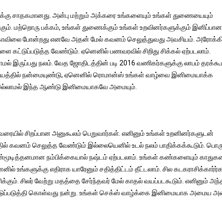
ுக்கு சாதகமானது. அன்பு மற்றும் அக்கரை உங்களையும் உங்கள் துணையையும்
். மற்றொரு பக்கம், உங்கள் துணைக்கும் உங்கள் உறவினர்களுக்கும் இனிப்பான 
ு கோவிலை போன்றது எனவே அதன் மேல் கவனம் செலுத்துவது அவசியம். அரோக்
ளை கட்டுப்படுத்த வேண்டும். ஏனெனில் பணவரவில் சிறிது சிக்கல் ஏற்படலாம்.
மல் இருப்பது நலம். வேத ஜோதிடத்தின் படி 2016 வணிகர்களுக்கு லாபம் தரக்கூ
ிஷயத்தில் நன்மையுண்டு, ஏனெனில் ரொமான்ஸ் உங்கள் வாழ்வை இனிமையாக்க
் இல்லாமல் இந்த ஆண்டு இனிமையாகவே அமையும்.
ையில் சிறப்பான அனுகூலம் பெறுவார்கள். எனினும் உங்கள் உறனினர்களுடன்
ல் கவனம் செலுத்த வேண்டும் இல்லையெனில் உடல் நலம் பாதிக்கக்கூடும். பொ
்மூடித்தனமான நம்பிக்கையால் நஷ்டம் ஏற்படலாம். உங்கள் கண்களையும் காதுக
் உங்களுக்கு எதிராக யாரேனும் சதித்திட்டம் தீட்டலாம். சில கடகராசிக்கார்ர்
ும். சிலர் வேற்று மதத்தை சேர்ந்தவர் மேல் காதல் வயப்படகூடும். எனினும் அந்
ட்டுப்படுத்தி கொள்வது நன்று. உங்கள் செக்ஸ் வாழ்க்கை இனிமையாக அமைய 