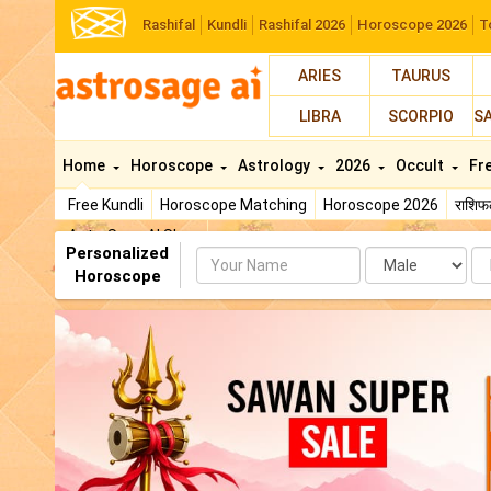
Rashifal
Kundli
Rashifal 2026
Horoscope 2026
T
ARIES
TAURUS
LIBRA
SCORPIO
S
Home
Horoscope
Astrology
2026
Occult
Fr
Free Kundli
Horoscope Matching
Horoscope 2026
राशि
AstroSage AI Shop
Personalized
Name
Da
Horoscope