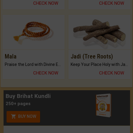
CHECK NOW
CHECK NOW
Mala
Jadi (Tree Roots)
Praise the Lord with Divine Energies of Mala.
Keep Your Place Holy with Jadi.
CHECK NOW
CHECK NOW
Buy Brihat Kundli
250+ pages
BUY NOW