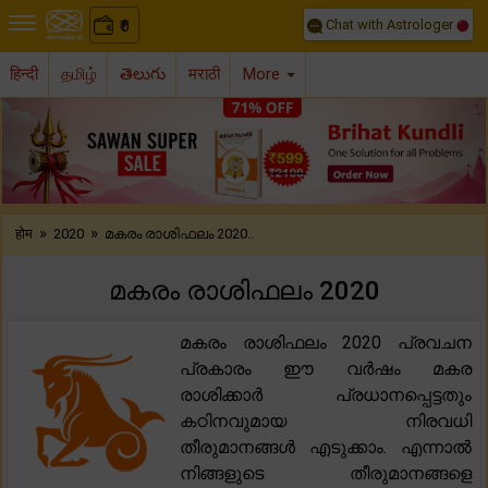
Chat with Astrologer
0
₹
हिन्दी
தமிழ்
తెలుగు
मराठी
More
Previous
Nex
»
»
होम
2020
മകരം രാശിഫലം 2020..
മകരം രാശിഫലം 2020
മകരം രാശിഫലം 2020 പ്രവചന
പ്രകാരം ഈ വർഷം മകര
രാശിക്കാർ പ്രധാനപ്പെട്ടതും
കഠിനവുമായ നിരവധി
തീരുമാനങ്ങൾ എടുക്കാം. എന്നാൽ
നിങ്ങളുടെ തീരുമാനങ്ങളെ