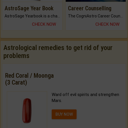
AstroSage Year Book
Career Counselling
AstroSage Yearbook is a channel to fulfill your dreams and destiny.
The CogniAstro Career Counselling Report is the most comprehensive report available on this topic.
CHECK NOW
CHECK NOW
Astrological remedies to get rid of your
problems
Red Coral / Moonga
(3 Carat)
Ward off evil spirits and strengthen
Mars.
BUY NOW