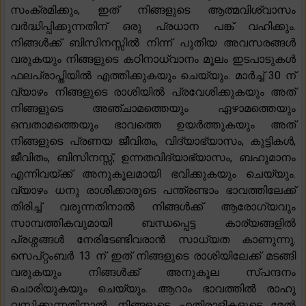
സംക്രമിക്കും, ഇത് നിങ്ങളുടെ ആത്മവിശ്വാസം
വർദ്ധിപ്പിക്കുന്നതിന് ഒരു പ്രധാന പങ്ക് വഹിക്കും.
നിങ്ങൾക്ക് ബിസിനസ്സിൽ നിന്ന് പുതിയ അവസരങ്ങൾ
വരുകയും നിങ്ങളുടെ കഠിനാധ്വാനം മൂലം ഇടപാടുകൾ
ഫലപ്രാപ്തിയിൽ എത്തിക്കുകയും ചെയ്യും. മാർച്ച് 30 ന്
വ്യാഴം നിങ്ങളുടെ രാശിയിൽ പ്രവേശിക്കുകയും അത്
നിങ്ങളുടെ അഞ്ചാമത്തെയും ഏഴാമത്തെയും
ഒമ്പതാമത്തെയും ഭാവത്തെ ഉയർത്തുകയും അത്
നിങ്ങളുടെ പ്രണയ ജീവിതം, വിദ്യാഭ്യാസം, കുട്ടികൾ,
ജീവിതം, ബിസിനസ്സ്, ഉന്നതവിദ്യാഭ്യാസം, ബഹുമാനം
എന്നിവയ്ക്ക് അനുകൂലമായി ഭവിക്കുകയും ചെയ്യും.
വ്യാഴം ധനു രാശിക്കാരുടെ പന്ത്രണ്ടാം ഭാവത്തിലേക്ക്
തിരിച്ച് വരുന്നതിനാൽ നിങ്ങൾക്ക് ആരോഗ്യവും
സാമ്പത്തികവുമായി ബന്ധപ്പെട്ട കാര്യങ്ങളിൽ
പ്രശ്നങ്ങൾ നേരിടേണ്ടിവരാൻ സാധ്യത കാണുന്നു.
സെപ്റ്റംബർ 13 ന് ഇത് നിങ്ങളുടെ രാശിയിലേക്ക് മടങ്ങി
വരുകയും നിങ്ങൾക്ക് അനുകൂല സ്പന്ദനം
ചൊരിയുകയും ചെയ്യും. ആറാം ഭാവത്തിൽ രാഹു
വസിക്കുന്നതിനാൽ, നിങ്ങളുടെ എതിരാളികളുടെ മേൽ