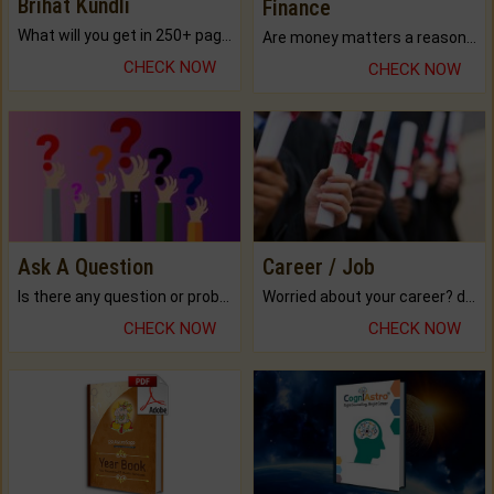
Brihat Kundli
Finance
What will you get in 250+ pages Colored Brihat Kundli.
Are money matters a reason for the dark-circles under your eyes?
CHECK NOW
CHECK NOW
Ask A Question
Career / Job
Is there any question or problem lingering.
Worried about your career? don't know what is.
CHECK NOW
CHECK NOW