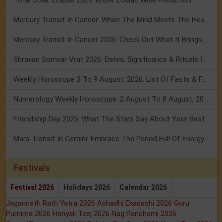
Total Solar Eclipse 2026: Know Zodiac Wise Prediction
Mercury Transit In Cancer: When The Mind Meets The Heart!
Mercury Transit In Cancer 2026: Check Out What It Brings For You
Shravan Somvar Vrat 2026: Dates, Significance & Rituals In August
Weekly Horoscope 3 To 9 August, 2026: List Of Fasts & Festivals
Numerology Weekly Horoscope: 2 August To 8 August, 2026
Friendship Day 2026: What The Stars Say About Your Best Friend!
Mars Transit In Gemini: Embrace The Period Full Of Energy & Intelligence
Festivals
Festival 2026
Holidays 2026
Calendar 2026
Jagannath Rath Yatra 2026
Ashadhi Ekadashi 2026
Guru
Purnima 2026
Hariyali Teej 2026
Nag Panchami 2026