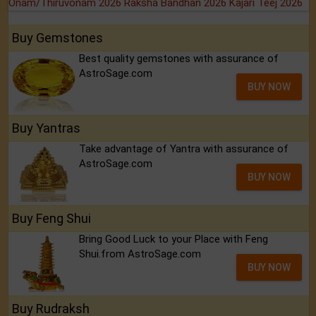
Onam/Thiruvonam 2026
Raksha Bandhan 2026
Kajari Teej 2026
Buy Gemstones
Best quality gemstones with assurance of
AstroSage.com
BUY NOW
Buy Yantras
Take advantage of Yantra with assurance of
AstroSage.com
BUY NOW
Buy Feng Shui
Bring Good Luck to your Place with Feng
Shui.from AstroSage.com
BUY NOW
Buy Rudraksh