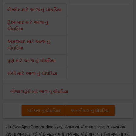
બેંગ્લોર માટે આજ નું ચોઘડિયા
હૈદરાબાદ માટે આજ નું
ચોઘડિયા
અમદાવાદ માટે આજ નું
ચોઘડિયા
પુણે માટે આજ નું ચોઘડિયા
રાંચી માટે આજ નું ચોઘડિયા
બીજા શહેરો માટે આજ નું ચોઘડિયા
ગઈકાલ નું ચોઘડિયા
આવતીકાલ નું ચોઘડિયા
ચોઘડિયા Ajna Choghadiya હિન્દુ પંચાંગ નો એક ખાસ ભાગ છે. જ્યોતિષ
વિદ્યા અનુસાર, જો કોઈ મહત્વપૂર્ણ કાર્ય માટે કોઈ શુભ મુહૂર્ત ના મળે, તો આ