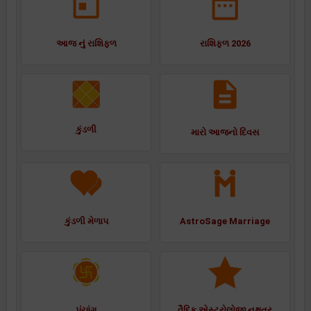
આજ નું રાશિફળ
રાશિફળ 2026
કુંડળી
મારો આજનો દિવસ
કુંડળી મેળાપ
AstroSage Marriage
પંચાંગ
વૈદિક એસ્ટ્રોલોજી નક્ષત્ર