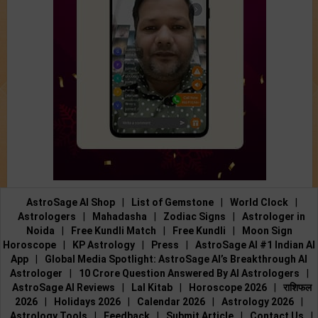
AstroSage AI Shop
|
List of Gemstone
|
World Clock
|
Astrologers
|
Mahadasha
|
Zodiac Signs
|
Astrologer in
Noida
|
Free Kundli Match
|
Free Kundli
|
Moon Sign
Horoscope
|
KP Astrology
|
Press
|
AstroSage AI #1 Indian AI
App
|
Global Media Spotlight: AstroSage AI’s Breakthrough AI
Astrologer
|
10 Crore Question Answered By AI Astrologers
|
AstroSage AI Reviews
|
Lal Kitab
|
Horoscope 2026
|
राशिफल
2026
|
Holidays 2026
|
Calendar 2026
|
Astrology 2026
|
Astrology Tools
|
Feedback
|
Submit Article
|
Contact Us
|