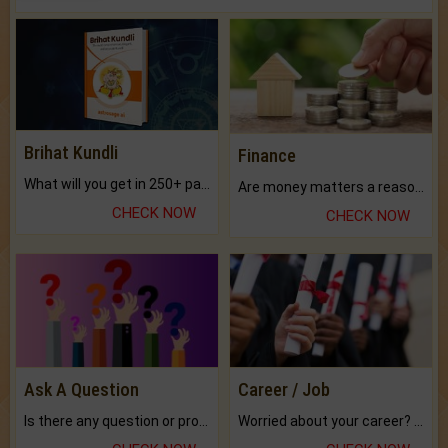
Brihat Kundli
Finance
What will you get in 250+ pages Colored Brihat Kundli.
Are money matters a reason for the dark-circles under your eyes?
CHECK NOW
CHECK NOW
Ask A Question
Career / Job
Is there any question or problem lingering.
Worried about your career? don't know what is.