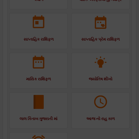
સાપ્તાહિક રાશિફળ
સાપ્તાહિક પ્રેમ રાશિફળ
માસિક રાશિફળ
જ્યોતિષ શીખો
લાલ કિતાબ ગુજરાતી માં
આજ નો રાહુ કાળ