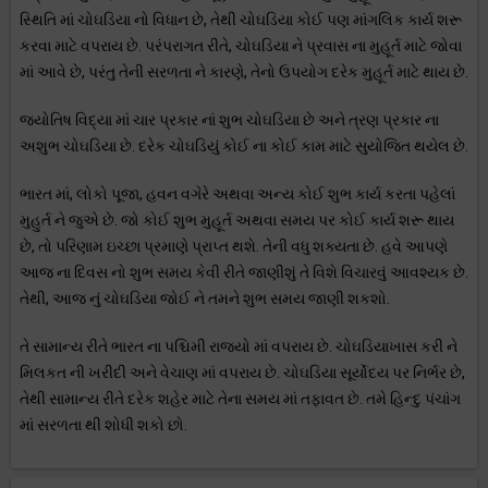
સ્થિતિ માં ચોઘડિયા નો વિધાન છે, તેથી ચોઘડિયા કોઈ પણ માંગલિક કાર્ય શરૂ
કરવા માટે વપરાય છે. પરંપરાગત રીતે, ચોઘડિયા ને પ્રવાસ ના મુહૂર્ત માટે જોવા
માં આવે છે, પરંતુ તેની સરળતા ને કારણે, તેનો ઉપયોગ દરેક મુહૂર્ત માટે થાય છે.
જ્યોતિષ વિદ્યા માં ચાર પ્રકાર નાં શુભ ચોઘડિયા છે અને ત્રણ પ્રકાર ના
અશુભ ચોઘડિયા છે. દરેક ચોઘડિયું કોઈ ના કોઈ કામ માટે સુયોજિત થયેલ છે.
ભારત માં, લોકો પૂજા, હવન વગેરે અથવા અન્ય કોઈ શુભ કાર્ય કરતા પહેલાં
મુહુર્ત ને જુએ છે. જો કોઈ શુભ મુહૂર્ત અથવા સમય પર કોઈ કાર્ય શરૂ થાય
છે, તો પરિણામ ઇચ્છા પ્રમાણે પ્રાપ્ત થશે. તેની વધુ શક્યતા છે. હવે આપણે
આજ ના દિવસ નો શુભ સમય કેવી રીતે જાણીશું તે વિશે વિચારવું આવશ્યક છે.
તેથી, આજ નું ચોઘડિયા જોઈ ને તમને શુભ સમય જાણી શકશો.
તે સામાન્ય રીતે ભારત ના પશ્ચિમી રાજ્યો માં વપરાય છે. ચોઘડિયાખાસ કરી ને
મિલકત ની ખરીદી અને વેચાણ માં વપરાય છે. ચોઘડિયા સૂર્યોદય પર નિર્ભર છે,
તેથી સામાન્ય રીતે દરેક શહેર માટે તેના સમય માં તફાવત છે. તમે હિન્દુ પંચાંગ
માં સરળતા થી શોધી શકો છો.