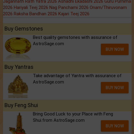
Jagannath Rath Yatra 2026
Ashadhi Ekadashi 2026
Guru Purnima
2026
Hariyali Teej 2026
Nag Panchami 2026
Onam/Thiruvonam
2026
Raksha Bandhan 2026
Kajari Teej 2026
Buy Gemstones
Best quality gemstones with assurance of
AstroSage.com
BUY NOW
Buy Yantras
Take advantage of Yantra with assurance of
AstroSage.com
BUY NOW
Buy Feng Shui
Bring Good Luck to your Place with Feng
Shui.from AstroSage.com
BUY NOW