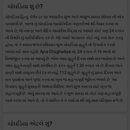
ચોઘડિયા શું છે?
ચોઘડિયા હિન્દુ કૅલેન્ડર પર આધારીત શુભ અને અશુભ સમય શોધવા ની એક
પ્રણાલી છે. આજ નું ચોઘડિયા જ્યોતિષીય ગણતરીઓ થી તૈયાર કરવા માં
આવે છે, જે નક્ષત્ર અને વૈદિક જ્યોતિષ વિદ્યા ના આધારે કોઈ પણ 24 કલાક
ની સ્થિતિ નું પ્રતિનિધિત્વ કરે છે. જો તમારે અચાનક કોઈ નવું કામ શરૂ કરવું
હોય, તો તે સમયગાળા દરમિયાન શુભ ચોઘડિયા મુહૂર્ત નો ઉપયોગ કરવો
તમારા માટે સારું રહેશે. Ajna Choghadiya માં, 24 કલાક ને 16 ભાગો માં
વિભાજીત કરવા માં આવ્યું છે. જેમાં આઠ મુહૂર્ત દિવસ સાથે સંકળાયેલા છે અને
આઠ મુહૂર્ત રાત્રી સાથે સંબંધિત છે. દરેક મુહૂર્ત 1.30 કલાક નો છે. દિવસ અને
રાત્રી સાથે સંયુક્ત રીતે દર સપ્તાહે 112 મુહૂર્ત છે. મુહૂર્ત નું જ્ઞાન, દિવસ અને
રાત પ્રાર્થના અને પૂજા કરવા માં ખૂબ જ મહત્વપૂર્ણ ભૂમિકા ભજવે છે. આ
ઉપરાંત, મુહૂર્ત મુસાફરી અથવા વિશિષ્ટ અને શુભ કામ ના માટે ખૂબ જ
મહત્વપૂર્ણ છે. એવું માનવા માં આવે છે કે શુભ સમય માં કોઈ પણ મહત્વપૂર્ણ
કાર્ય કરવા માં આવે છે, તો તે વ્યક્તિ ને તે કાર્ય માં થી વધુ સારા પરિણામ મળે છે.
ચોઘડિયા એટલે શું?