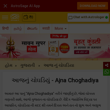

AstroSage AI App
DOWNLOAD NOW
₹
0
Chat with Astrologer
chat_bubble_outline
हिन्दी
தமிழ்
తెలుగు
मराठी
More
હોમ
ગુજરાતી
આજ નું ચોઘડિયા
»
»
આજનું ચોઘડિયું - Ajna Choghadiya
અમારું આ પાનું "Ajna Choghadiya" તરીકે જાણીતું છે, જેમાં ચોક્કસ
ગણતરી સાથે, આજે ગુજરાત ના ચોઘડિયા છે. વૈદિક જ્યોતિષ વિદ્યા પર
આધારિત, ચોઘડિયા ની મદદ થી તમને દિવસ અને રાત નો શુભ અને અશુભ