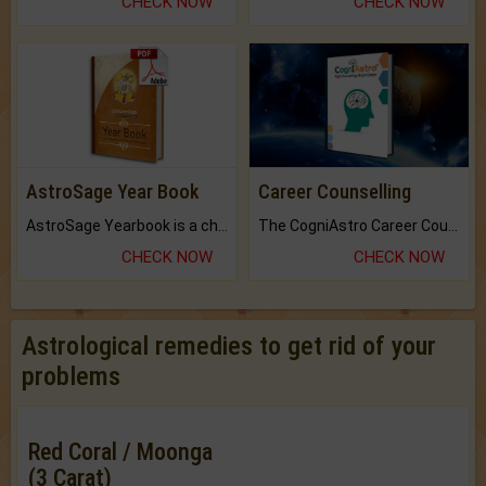
CHECK NOW
CHECK NOW
AstroSage Year Book
Career Counselling
AstroSage Yearbook is a channel to fulfill your dreams and destiny.
The CogniAstro Career Counselling Report is the most comprehensive report available on this topic.
CHECK NOW
CHECK NOW
Astrological remedies to get rid of your
problems
Red Coral / Moonga
(3 Carat)