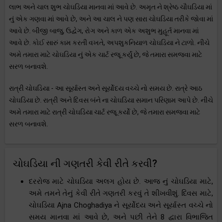
લાભ અને ચાલ શુભ ચોઘડિયા માનવા માં આવે છે. અમૃત ને શ્રેષ્ઠ ચૌઘડિયા માં
નું એક ગણવા માં આવે છે, અને આ ચાલ ને પણ સારા ચોઘડિયા તરીકે જોવા માં
આવે છે. બીજી બાજુ, ઉદ્વેગ, રોગ અને કાળ એક અશુભ મુહૂર્ત માનવા માં
આવે છે. કોઈ સારું કામ કરતી વખતે, અપશુકનિયાળ ચોઘડિયા ને ટાળો. નીચે
અમે તમારા માટે ચોઘડિયા નું એક ચાર્ટ રજૂ કર્યું છે, જે તમારા સમજવા માટે
સરળ બનાવશે.
રાત્રી ચોઘડિયા - આ સૂર્યાસ્ત અને સૂર્યોદય વચ્ચે નો સમય છે. રાત્રે આઠ
ચોઘડિયા છે. રાત્રી અને દિવસ બંને ના ચોઘડિયા સમાન પરિણામ આપે છે. નીચે
અમે તમારા માટે રાત્રી ચોઘડિયા ચાર્ટ રજૂ કર્યો છે, જે તમારા સમજવા માટે
સરળ બનાવશે.
ચોઘડિયા ની ગણતરી કેવી રીતે કરવી?
દરરોજ માટે ચોઘડિયા અલગ હોય છે. આજ નું ચોઘડિયા માટે,
અમે તમને તેનું કેવી રીતે ગણતરી કરવું તે શીખવીશું. દિવસ માટે,
ચોઘડિયા Ajna Choghadiya ને સૂર્યોદય અને સૂર્યાસ્ત વચ્ચે નો
સમય માનવા માં આવે છે, અને પછી તેને 8 દ્વારા વિભાજિત