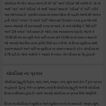
ચોઘડિયા એ એક સંસ્કૃત શબ્દ છે જે "ચો" અને "ઘડિયા" થી બનેલો છે. ચો નો
અર્થ "ચાર" અને "ઘડિયા" નો અર્થ "સમય" થાય છે. "ઘડિયા" ને "ઘટી" તરીકે
પણ ઓળખાય છે. પ્રાચીન સમય માં સમય જોવા ની પદ્ધતિ આજે થી અલગ
હતી. લોકો "કલાક" ને બદલે "ઘટી" જોવા માટે ઉપયોગ કરતા હતા જો બન્ને
સમય બંધારણો ની સરખામણી કરવા માં આવે, તો અમે શોધીશું કે "60 ઘટી"
અને "24 કલાક" બંને સમાન છે. જોકે, તેમાં અસમાનતા પણ છે, એટલે કે
12:00 થી મધ રાત સુધી અને પછી ના મધ રાતે 12:00 વાગ્યે સમાપ્ત થાય છે.
જો આપણે ભારતીય ટાઇમ ફોર્મેટ વિશે વાત કરીએ, તો દિવસ સૂર્યોદય સાથે
પ્રારંભ થાય છે અને પછી ના સૂર્યોદય પર સમાપ્ત થાય છે. દરેક ચોઘડિયા માં
3.75 ઘંટી છે, જેનો અર્થ છે કે આશરે 4 કલાક, એક દિવસ માં 16 હોય છે.
ચોઘડિયા ના પ્રકાર
ચૌઘડિયા (મુહૂર્ત) ઉદ્વેગ, ચાલ, લાભ, અમૃત, કાળ, શુભ અને રોગ 7 કુલ પ્રકાર
ના હોય છે. હિન્દુ કેલેન્ડર મુજબ, રાત્રે 8 ચોઘડિયા (મુહૂર્ત) અને 8 ચોઘડિયા
દિવસ દરમિયાન હોય છે. ચાલો આપણે ચોઘડિયા ના પ્રકાર વિશે જાણીએ -
દિવસ ના ચોઘડિયા તે સૂર્યોદય અને સૂર્યાસ્ત વચ્ચે નો સમય છે. અમૃત, શુભ,