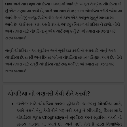
લાભ અને ચાલ શુભ ચોઘડિયા માનવા માં આવે છે. અમૃત ને શ્રેષ્ઠ ચૌઘડિયા માં
નું એક ગણવા માં આવે છે, અને આ ચાલ ને પણ સારા ચોઘડિયા તરીકે જોવા માં
આવે છે. બીજી બાજુ, ઉદ્વેગ, રોગ અને કાળ એક અશુભ મુહૂર્ત માનવા માં
આવે છે. કોઈ સારું કામ કરતી વખતે, અપશુકનિયાળ ચોઘડિયા ને ટાળો. નીચે
અમે તમારા માટે ચોઘડિયા નું એક ચાર્ટ રજૂ કર્યું છે, જે તમારા સમજવા માટે
સરળ બનાવશે.
રાત્રી ચોઘડિયા - આ સૂર્યાસ્ત અને સૂર્યોદય વચ્ચે નો સમય છે. રાત્રે આઠ
ચોઘડિયા છે. રાત્રી અને દિવસ બંને ના ચોઘડિયા સમાન પરિણામ આપે છે. નીચે
અમે તમારા માટે રાત્રી ચોઘડિયા ચાર્ટ રજૂ કર્યો છે, જે તમારા સમજવા માટે
સરળ બનાવશે.
ચોઘડિયા ની ગણતરી કેવી રીતે કરવી?
દરરોજ માટે ચોઘડિયા અલગ હોય છે. આજ નું ચોઘડિયા માટે,
અમે તમને તેનું કેવી રીતે ગણતરી કરવું તે શીખવીશું. દિવસ માટે,
ચોઘડિયા Ajna Choghadiya ને સૂર્યોદય અને સૂર્યાસ્ત વચ્ચે નો
સમય માનવા માં આવે છે, અને પછી તેને 8 દ્વારા વિભાજિત