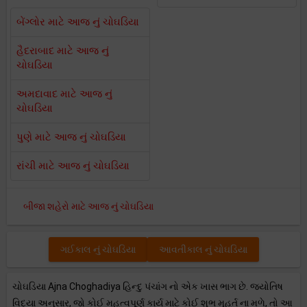
બેંગ્લોર માટે આજ નું ચોઘડિયા
હૈદરાબાદ માટે આજ નું
ચોઘડિયા
અમદાવાદ માટે આજ નું
ચોઘડિયા
પુણે માટે આજ નું ચોઘડિયા
રાંચી માટે આજ નું ચોઘડિયા
બીજા શહેરો માટે આજ નું ચોઘડિયા
ગઈકાલ નું ચોઘડિયા
આવતીકાલ નું ચોઘડિયા
ચોઘડિયા Ajna Choghadiya હિન્દુ પંચાંગ નો એક ખાસ ભાગ છે. જ્યોતિષ
વિદ્યા અનુસાર, જો કોઈ મહત્વપૂર્ણ કાર્ય માટે કોઈ શુભ મુહૂર્ત ના મળે, તો આ