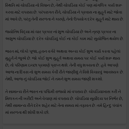
સ્થિતિ માં ચોઘડિયા નો વિધાન છે, તેથી ચોઘડિયા કોઈ પણ માંગલિક કાર્ય શરૂ
કરવા માટે વપરાય છે. પરંપરાગત રીતે, ચોઘડિયા ને પ્રવાસ ના મુહૂર્ત માટે જોવા
માં આવે છે, પરંતુ તેની સરળતા ને કારણે, તેનો ઉપયોગ દરેક મુહૂર્ત માટે થાય છે.
જ્યોતિષ વિદ્યા માં ચાર પ્રકાર નાં શુભ ચોઘડિયા છે અને ત્રણ પ્રકાર ના
અશુભ ચોઘડિયા છે. દરેક ચોઘડિયું કોઈ ના કોઈ કામ માટે સુયોજિત થયેલ છે.
ભારત માં, લોકો પૂજા, હવન વગેરે અથવા અન્ય કોઈ શુભ કાર્ય કરતા પહેલાં
મુહુર્ત ને જુએ છે. જો કોઈ શુભ મુહૂર્ત અથવા સમય પર કોઈ કાર્ય શરૂ થાય
છે, તો પરિણામ ઇચ્છા પ્રમાણે પ્રાપ્ત થશે. તેની વધુ શક્યતા છે. હવે આપણે
આજ ના દિવસ નો શુભ સમય કેવી રીતે જાણીશું તે વિશે વિચારવું આવશ્યક છે.
તેથી, આજ નું ચોઘડિયા જોઈ ને તમને શુભ સમય જાણી શકશો.
તે સામાન્ય રીતે ભારત ના પશ્ચિમી રાજ્યો માં વપરાય છે. ચોઘડિયાખાસ કરી ને
મિલકત ની ખરીદી અને વેચાણ માં વપરાય છે. ચોઘડિયા સૂર્યોદય પર નિર્ભર છે,
તેથી સામાન્ય રીતે દરેક શહેર માટે તેના સમય માં તફાવત છે. તમે હિન્દુ પંચાંગ
માં સરળતા થી શોધી શકો છો.