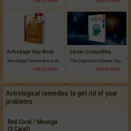
CHECK NOW
CHECK NOW
AstroSage Year Book
Career Counselling
AstroSage Yearbook is a channel to fulfill your dreams and destiny.
The CogniAstro Career Counselling Report is the most comprehensive report available on this topic.
CHECK NOW
CHECK NOW
Astrological remedies to get rid of your
problems
Red Coral / Moonga
(3 Carat)