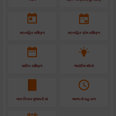
સાપ્તાહિક રાશિફળ
સાપ્તાહિક પ્રેમ રાશિફળ
માસિક રાશિફળ
જ્યોતિષ શીખો
લાલ કિતાબ ગુજરાતી માં
આજ નો રાહુ કાળ