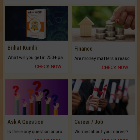
Brihat Kundli
Finance
What will you get in 250+ pages Colored Brihat Kundli.
Are money matters a reason for the dark-circles under your eyes?
CHECK NOW
CHECK NOW
Ask A Question
Career / Job
Is there any question or problem lingering.
Worried about your career? don't know what is.