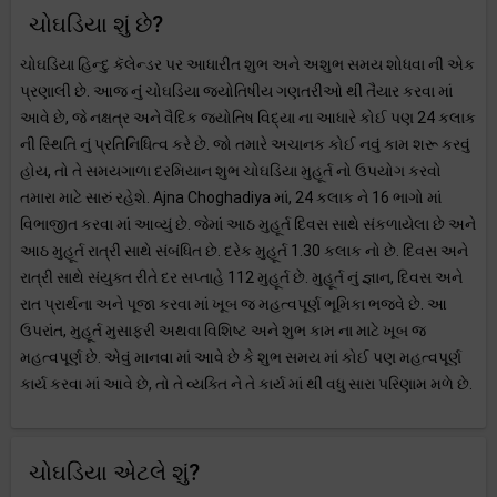
ચોઘડિયા શું છે?
ચોઘડિયા હિન્દુ કૅલેન્ડર પર આધારીત શુભ અને અશુભ સમય શોધવા ની એક
પ્રણાલી છે. આજ નું ચોઘડિયા જ્યોતિષીય ગણતરીઓ થી તૈયાર કરવા માં
આવે છે, જે નક્ષત્ર અને વૈદિક જ્યોતિષ વિદ્યા ના આધારે કોઈ પણ 24 કલાક
ની સ્થિતિ નું પ્રતિનિધિત્વ કરે છે. જો તમારે અચાનક કોઈ નવું કામ શરૂ કરવું
હોય, તો તે સમયગાળા દરમિયાન શુભ ચોઘડિયા મુહૂર્ત નો ઉપયોગ કરવો
તમારા માટે સારું રહેશે. Ajna Choghadiya માં, 24 કલાક ને 16 ભાગો માં
વિભાજીત કરવા માં આવ્યું છે. જેમાં આઠ મુહૂર્ત દિવસ સાથે સંકળાયેલા છે અને
આઠ મુહૂર્ત રાત્રી સાથે સંબંધિત છે. દરેક મુહૂર્ત 1.30 કલાક નો છે. દિવસ અને
રાત્રી સાથે સંયુક્ત રીતે દર સપ્તાહે 112 મુહૂર્ત છે. મુહૂર્ત નું જ્ઞાન, દિવસ અને
રાત પ્રાર્થના અને પૂજા કરવા માં ખૂબ જ મહત્વપૂર્ણ ભૂમિકા ભજવે છે. આ
ઉપરાંત, મુહૂર્ત મુસાફરી અથવા વિશિષ્ટ અને શુભ કામ ના માટે ખૂબ જ
મહત્વપૂર્ણ છે. એવું માનવા માં આવે છે કે શુભ સમય માં કોઈ પણ મહત્વપૂર્ણ
કાર્ય કરવા માં આવે છે, તો તે વ્યક્તિ ને તે કાર્ય માં થી વધુ સારા પરિણામ મળે છે.
ચોઘડિયા એટલે શું?