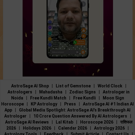
AstroSage AI Shop
|
List of Gemstone
|
World Clock
|
Astrologers
|
Mahadasha
|
Zodiac Signs
|
Astrologer in
Noida
|
Free Kundli Match
|
Free Kundli
|
Moon Sign
Horoscope
|
KP Astrology
|
Press
|
AstroSage AI #1 Indian AI
App
|
Global Media Spotlight: AstroSage AI’s Breakthrough AI
Astrologer
|
10 Crore Question Answered By AI Astrologers
|
AstroSage AI Reviews
|
Lal Kitab
|
Horoscope 2026
|
राशिफल
2026
|
Holidays 2026
|
Calendar 2026
|
Astrology 2026
|
Astrology Tools
|
Feedback
|
Submit Article
|
Contact Us
|