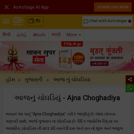

AstroSage AI App
DOWNLOAD NOW
₹
0
Chat with Astrologer
chat_bubble_outline
हिन्दी
தமிழ்
తెలుగు
मराठी
More
હોમ
ગુજરાતી
આજ નું ચોઘડિયા
»
»
આજનું ચોઘડિયું - Ajna Choghadiya
અમારું આ પાનું "Ajna Choghadiya" તરીકે જાણીતું છે, જેમાં ચોક્કસ
ગણતરી સાથે, આજે ગુજરાત ના ચોઘડિયા છે. વૈદિક જ્યોતિષ વિદ્યા પર
આધારિત, ચોઘડિયા ની મદદ થી તમને દિવસ અને રાત નો શુભ અને અશુભ