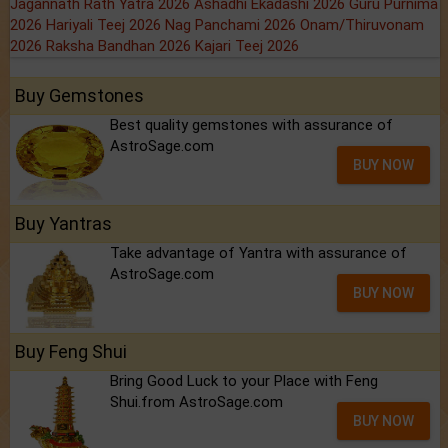
Jagannath Rath Yatra 2026
Ashadhi Ekadashi 2026
Guru Purnima
2026
Hariyali Teej 2026
Nag Panchami 2026
Onam/Thiruvonam
2026
Raksha Bandhan 2026
Kajari Teej 2026
Buy Gemstones
Best quality gemstones with assurance of
AstroSage.com
BUY NOW
Buy Yantras
Take advantage of Yantra with assurance of
AstroSage.com
BUY NOW
Buy Feng Shui
Bring Good Luck to your Place with Feng
Shui.from AstroSage.com
BUY NOW