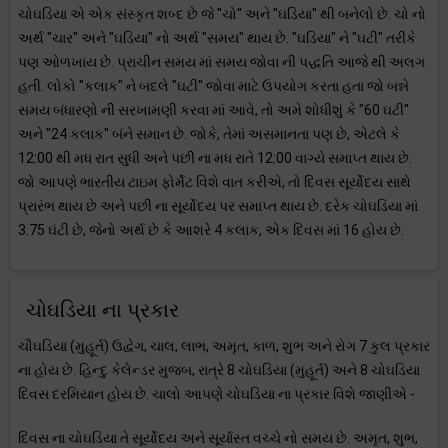
ચોઘડિયા એ એક સંસ્કૃત શબ્દ છે જે "ચો" અને "ઘડિયા" થી બનેલો છે. ચો નો
અર્થ "ચાર" અને "ઘડિયા" નો અર્થ "સમય" થાય છે. "ઘડિયા" ને "ઘટી" તરીકે
પણ ઓળખાય છે. પ્રાચીન સમય માં સમય જોવા ની પદ્ધતિ આજે થી અલગ
હતી. લોકો "કલાક" ને બદલે "ઘટી" જોવા માટે ઉપયોગ કરતા હતા જો બન્ને
સમય બંધારણો ની સરખામણી કરવા માં આવે, તો અમે શોધીશું કે "60 ઘટી"
અને "24 કલાક" બંને સમાન છે. જોકે, તેમાં અસમાનતા પણ છે, એટલે કે
12:00 થી મધ રાત સુધી અને પછી ના મધ રાતે 12:00 વાગ્યે સમાપ્ત થાય છે.
જો આપણે ભારતીય ટાઇમ ફોર્મેટ વિશે વાત કરીએ, તો દિવસ સૂર્યોદય સાથે
પ્રારંભ થાય છે અને પછી ના સૂર્યોદય પર સમાપ્ત થાય છે. દરેક ચોઘડિયા માં
3.75 ઘંટી છે, જેનો અર્થ છે કે આશરે 4 કલાક, એક દિવસ માં 16 હોય છે.
ચોઘડિયા ના પ્રકાર
ચૌઘડિયા (મુહૂર્ત) ઉદ્વેગ, ચાલ, લાભ, અમૃત, કાળ, શુભ અને રોગ 7 કુલ પ્રકાર
ના હોય છે. હિન્દુ કેલેન્ડર મુજબ, રાત્રે 8 ચોઘડિયા (મુહૂર્ત) અને 8 ચોઘડિયા
દિવસ દરમિયાન હોય છે. ચાલો આપણે ચોઘડિયા ના પ્રકાર વિશે જાણીએ -
દિવસ ના ચોઘડિયા તે સૂર્યોદય અને સૂર્યાસ્ત વચ્ચે નો સમય છે. અમૃત, શુભ,