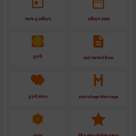
આજ નું રાશિફળ
રાશિફળ 2026
કુંડળી
મારો આજનો દિવસ
કુંડળી મેળાપ
AstroSage Marriage
પંચાંગ
વૈદિક એસ્ટ્રોલોજી નક્ષત્ર