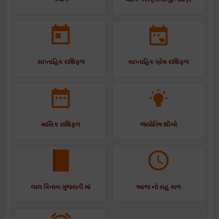
સાપ્તાહિક રાશિફળ
સાપ્તાહિક પ્રેમ રાશિફળ
માસિક રાશિફળ
જ્યોતિષ શીખો
લાલ કિતાબ ગુજરાતી માં
આજ નો રાહુ કાળ