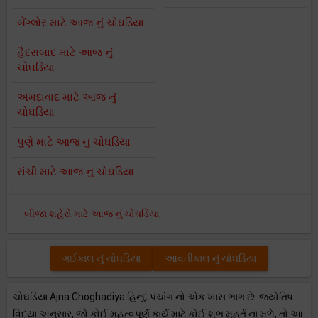
બેંગ્લોર માટે આજ નું ચોઘડિયા
હૈદરાબાદ માટે આજ નું
ચોઘડિયા
અમદાવાદ માટે આજ નું
ચોઘડિયા
પુણે માટે આજ નું ચોઘડિયા
રાંચી માટે આજ નું ચોઘડિયા
બીજા શહેરો માટે આજ નું ચોઘડિયા
ગઈકાલ નું ચોઘડિયા
આવતીકાલ નું ચોઘડિયા
ચોઘડિયા Ajna Choghadiya હિન્દુ પંચાંગ નો એક ખાસ ભાગ છે. જ્યોતિષ
વિદ્યા અનુસાર, જો કોઈ મહત્વપૂર્ણ કાર્ય માટે કોઈ શુભ મુહૂર્ત ના મળે, તો આ