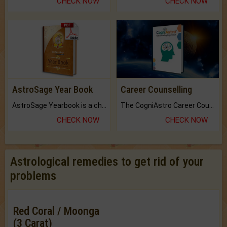
CHECK NOW
CHECK NOW
AstroSage Year Book
Career Counselling
AstroSage Yearbook is a channel to fulfill your dreams and destiny.
The CogniAstro Career Counselling Report is the most comprehensive report available on this topic.
CHECK NOW
CHECK NOW
Astrological remedies to get rid of your
problems
Red Coral / Moonga
(3 Carat)