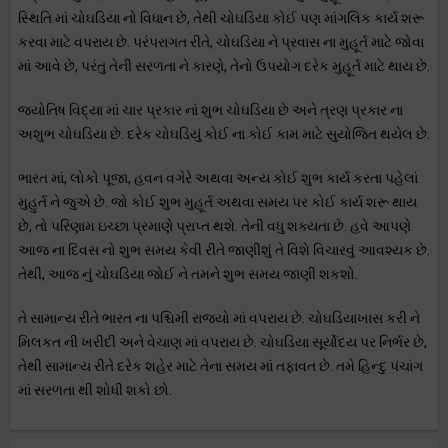
સ્થિતિ માં ચોઘડિયા નો વિધાન છે, તેથી ચોઘડિયા કોઈ પણ માંગલિક કાર્ય શરૂ
કરવા માટે વપરાય છે. પરંપરાગત રીતે, ચોઘડિયા ને પ્રવાસ ના મુહૂર્ત માટે જોવા
માં આવે છે, પરંતુ તેની સરળતા ને કારણે, તેનો ઉપયોગ દરેક મુહૂર્ત માટે થાય છે.
જ્યોતિષ વિદ્યા માં ચાર પ્રકાર નાં શુભ ચોઘડિયા છે અને ત્રણ પ્રકાર ના
અશુભ ચોઘડિયા છે. દરેક ચોઘડિયું કોઈ ના કોઈ કામ માટે સુયોજિત થયેલ છે.
ભારત માં, લોકો પૂજા, હવન વગેરે અથવા અન્ય કોઈ શુભ કાર્ય કરતા પહેલાં
મુહુર્ત ને જુએ છે. જો કોઈ શુભ મુહૂર્ત અથવા સમય પર કોઈ કાર્ય શરૂ થાય
છે, તો પરિણામ ઇચ્છા પ્રમાણે પ્રાપ્ત થશે. તેની વધુ શક્યતા છે. હવે આપણે
આજ ના દિવસ નો શુભ સમય કેવી રીતે જાણીશું તે વિશે વિચારવું આવશ્યક છે.
તેથી, આજ નું ચોઘડિયા જોઈ ને તમને શુભ સમય જાણી શકશો.
તે સામાન્ય રીતે ભારત ના પશ્ચિમી રાજ્યો માં વપરાય છે. ચોઘડિયાખાસ કરી ને
મિલકત ની ખરીદી અને વેચાણ માં વપરાય છે. ચોઘડિયા સૂર્યોદય પર નિર્ભર છે,
તેથી સામાન્ય રીતે દરેક શહેર માટે તેના સમય માં તફાવત છે. તમે હિન્દુ પંચાંગ
માં સરળતા થી શોધી શકો છો.