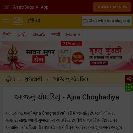

AstroSage AI App
DOWNLOAD NOW
₹
0
Chat with Astrologer
chat_bubble_outline
हिन्दी
தமிழ்
తెలుగు
मराठी
More
હોમ
ગુજરાતી
આજ નું ચોઘડિયા
»
»
આજનું ચોઘડિયું - Ajna Choghadiya
અમારું આ પાનું "Ajna Choghadiya" તરીકે જાણીતું છે, જેમાં ચોક્કસ
ગણતરી સાથે, આજે ગુજરાત ના ચોઘડિયા છે. વૈદિક જ્યોતિષ વિદ્યા પર
આધારિત, ચોઘડિયા ની મદદ થી તમને દિવસ અને રાત નો શુભ અને અશુભ