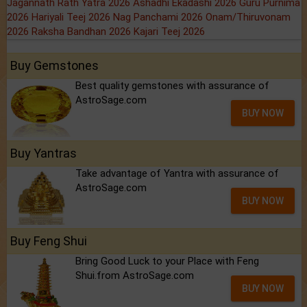
Jagannath Rath Yatra 2026
Ashadhi Ekadashi 2026
Guru Purnima
2026
Hariyali Teej 2026
Nag Panchami 2026
Onam/Thiruvonam
2026
Raksha Bandhan 2026
Kajari Teej 2026
Buy Gemstones
Best quality gemstones with assurance of
AstroSage.com
BUY NOW
Buy Yantras
Take advantage of Yantra with assurance of
AstroSage.com
BUY NOW
Buy Feng Shui
Bring Good Luck to your Place with Feng
Shui.from AstroSage.com
BUY NOW