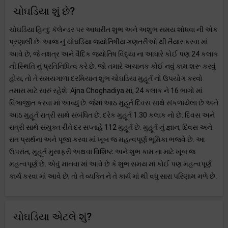
ચોઘડિયા શું છે?
ચોઘડિયા હિન્દુ કૅલેન્ડર પર આધારીત શુભ અને અશુભ સમય શોધવા ની એક
પ્રણાલી છે. આજ નું ચોઘડિયા જ્યોતિષીય ગણતરીઓ થી તૈયાર કરવા માં
આવે છે, જે નક્ષત્ર અને વૈદિક જ્યોતિષ વિદ્યા ના આધારે કોઈ પણ 24 કલાક
ની સ્થિતિ નું પ્રતિનિધિત્વ કરે છે. જો તમારે અચાનક કોઈ નવું કામ શરૂ કરવું
હોય, તો તે સમયગાળા દરમિયાન શુભ ચોઘડિયા મુહૂર્ત નો ઉપયોગ કરવો
તમારા માટે સારું રહેશે. Ajna Choghadiya માં, 24 કલાક ને 16 ભાગો માં
વિભાજીત કરવા માં આવ્યું છે. જેમાં આઠ મુહૂર્ત દિવસ સાથે સંકળાયેલા છે અને
આઠ મુહૂર્ત રાત્રી સાથે સંબંધિત છે. દરેક મુહૂર્ત 1.30 કલાક નો છે. દિવસ અને
રાત્રી સાથે સંયુક્ત રીતે દર સપ્તાહે 112 મુહૂર્ત છે. મુહૂર્ત નું જ્ઞાન, દિવસ અને
રાત પ્રાર્થના અને પૂજા કરવા માં ખૂબ જ મહત્વપૂર્ણ ભૂમિકા ભજવે છે. આ
ઉપરાંત, મુહૂર્ત મુસાફરી અથવા વિશિષ્ટ અને શુભ કામ ના માટે ખૂબ જ
મહત્વપૂર્ણ છે. એવું માનવા માં આવે છે કે શુભ સમય માં કોઈ પણ મહત્વપૂર્ણ
કાર્ય કરવા માં આવે છે, તો તે વ્યક્તિ ને તે કાર્ય માં થી વધુ સારા પરિણામ મળે છે.
ચોઘડિયા એટલે શું?