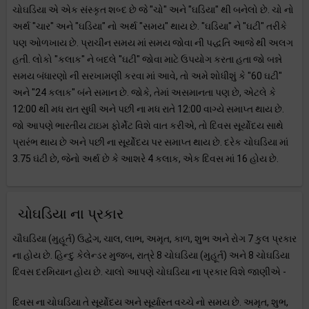
ચોઘડિયા એ એક સંસ્કૃત શબ્દ છે જે "ચો" અને "ઘડિયા" થી બનેલો છે. ચો નો
અર્થ "ચાર" અને "ઘડિયા" નો અર્થ "સમય" થાય છે. "ઘડિયા" ને "ઘટી" તરીકે
પણ ઓળખાય છે. પ્રાચીન સમય માં સમય જોવા ની પદ્ધતિ આજે થી અલગ
હતી. લોકો "કલાક" ને બદલે "ઘટી" જોવા માટે ઉપયોગ કરતા હતા જો બન્ને
સમય બંધારણો ની સરખામણી કરવા માં આવે, તો અમે શોધીશું કે "60 ઘટી"
અને "24 કલાક" બંને સમાન છે. જોકે, તેમાં અસમાનતા પણ છે, એટલે કે
12:00 થી મધ રાત સુધી અને પછી ના મધ રાતે 12:00 વાગ્યે સમાપ્ત થાય છે.
જો આપણે ભારતીય ટાઇમ ફોર્મેટ વિશે વાત કરીએ, તો દિવસ સૂર્યોદય સાથે
પ્રારંભ થાય છે અને પછી ના સૂર્યોદય પર સમાપ્ત થાય છે. દરેક ચોઘડિયા માં
3.75 ઘંટી છે, જેનો અર્થ છે કે આશરે 4 કલાક, એક દિવસ માં 16 હોય છે.
ચોઘડિયા ના પ્રકાર
ચૌઘડિયા (મુહૂર્ત) ઉદ્વેગ, ચાલ, લાભ, અમૃત, કાળ, શુભ અને રોગ 7 કુલ પ્રકાર
ના હોય છે. હિન્દુ કેલેન્ડર મુજબ, રાત્રે 8 ચોઘડિયા (મુહૂર્ત) અને 8 ચોઘડિયા
દિવસ દરમિયાન હોય છે. ચાલો આપણે ચોઘડિયા ના પ્રકાર વિશે જાણીએ -
દિવસ ના ચોઘડિયા તે સૂર્યોદય અને સૂર્યાસ્ત વચ્ચે નો સમય છે. અમૃત, શુભ,