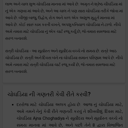
લાભ અને ચાલ શુભ ચોઘડિયા માનવા માં આવે છે. અમૃત ને શ્રેષ્ઠ ચૌઘડિયા માં
નું એક ગણવા માં આવે છે, અને આ ચાલ ને પણ સારા ચોઘડિયા તરીકે જોવા માં
આવે છે. બીજી બાજુ, ઉદ્વેગ, રોગ અને કાળ એક અશુભ મુહૂર્ત માનવા માં
આવે છે. કોઈ સારું કામ કરતી વખતે, અપશુકનિયાળ ચોઘડિયા ને ટાળો. નીચે
અમે તમારા માટે ચોઘડિયા નું એક ચાર્ટ રજૂ કર્યું છે, જે તમારા સમજવા માટે
સરળ બનાવશે.
રાત્રી ચોઘડિયા - આ સૂર્યાસ્ત અને સૂર્યોદય વચ્ચે નો સમય છે. રાત્રે આઠ
ચોઘડિયા છે. રાત્રી અને દિવસ બંને ના ચોઘડિયા સમાન પરિણામ આપે છે. નીચે
અમે તમારા માટે રાત્રી ચોઘડિયા ચાર્ટ રજૂ કર્યો છે, જે તમારા સમજવા માટે
સરળ બનાવશે.
ચોઘડિયા ની ગણતરી કેવી રીતે કરવી?
દરરોજ માટે ચોઘડિયા અલગ હોય છે. આજ નું ચોઘડિયા માટે,
અમે તમને તેનું કેવી રીતે ગણતરી કરવું તે શીખવીશું. દિવસ માટે,
ચોઘડિયા Ajna Choghadiya ને સૂર્યોદય અને સૂર્યાસ્ત વચ્ચે નો
સમય માનવા માં આવે છે, અને પછી તેને 8 દ્વારા વિભાજિત