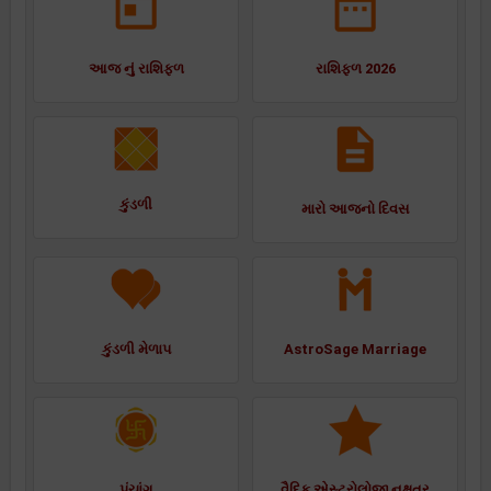
આજ નું રાશિફળ
રાશિફળ 2026
કુંડળી
મારો આજનો દિવસ
કુંડળી મેળાપ
AstroSage Marriage
પંચાંગ
વૈદિક એસ્ટ્રોલોજી નક્ષત્ર