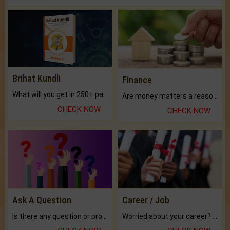
Brihat Kundli
Finance
What will you get in 250+ pages Colored Brihat Kundli.
Are money matters a reason for the dark-circles under your eyes?
CHECK NOW
CHECK NOW
Ask A Question
Career / Job
Is there any question or problem lingering.
Worried about your career? don't know what is.