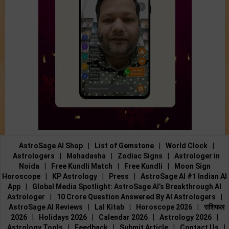
AstroSage AI Shop
|
List of Gemstone
|
World Clock
|
Astrologers
|
Mahadasha
|
Zodiac Signs
|
Astrologer in
Noida
|
Free Kundli Match
|
Free Kundli
|
Moon Sign
Horoscope
|
KP Astrology
|
Press
|
AstroSage AI #1 Indian AI
App
|
Global Media Spotlight: AstroSage AI’s Breakthrough AI
Astrologer
|
10 Crore Question Answered By AI Astrologers
|
AstroSage AI Reviews
|
Lal Kitab
|
Horoscope 2026
|
राशिफल
2026
|
Holidays 2026
|
Calendar 2026
|
Astrology 2026
|
Astrology Tools
|
Feedback
|
Submit Article
|
Contact Us
|