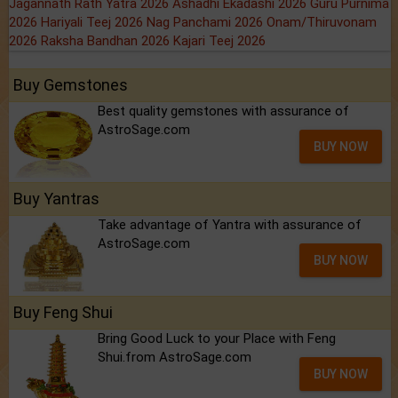
Jagannath Rath Yatra 2026
Ashadhi Ekadashi 2026
Guru Purnima
2026
Hariyali Teej 2026
Nag Panchami 2026
Onam/Thiruvonam
2026
Raksha Bandhan 2026
Kajari Teej 2026
Buy Gemstones
Best quality gemstones with assurance of
AstroSage.com
BUY NOW
Buy Yantras
Take advantage of Yantra with assurance of
AstroSage.com
BUY NOW
Buy Feng Shui
Bring Good Luck to your Place with Feng
Shui.from AstroSage.com
BUY NOW