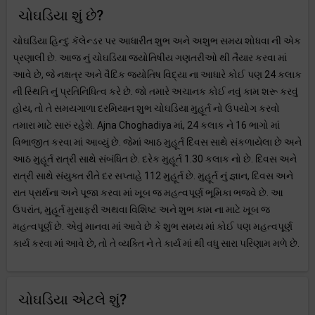
ચોઘડિયા શું છે?
ચોઘડિયા હિન્દુ કૅલેન્ડર પર આધારીત શુભ અને અશુભ સમય શોધવા ની એક
પ્રણાલી છે. આજ નું ચોઘડિયા જ્યોતિષીય ગણતરીઓ થી તૈયાર કરવા માં
આવે છે, જે નક્ષત્ર અને વૈદિક જ્યોતિષ વિદ્યા ના આધારે કોઈ પણ 24 કલાક
ની સ્થિતિ નું પ્રતિનિધિત્વ કરે છે. જો તમારે અચાનક કોઈ નવું કામ શરૂ કરવું
હોય, તો તે સમયગાળા દરમિયાન શુભ ચોઘડિયા મુહૂર્ત નો ઉપયોગ કરવો
તમારા માટે સારું રહેશે. Ajna Choghadiya માં, 24 કલાક ને 16 ભાગો માં
વિભાજીત કરવા માં આવ્યું છે. જેમાં આઠ મુહૂર્ત દિવસ સાથે સંકળાયેલા છે અને
આઠ મુહૂર્ત રાત્રી સાથે સંબંધિત છે. દરેક મુહૂર્ત 1.30 કલાક નો છે. દિવસ અને
રાત્રી સાથે સંયુક્ત રીતે દર સપ્તાહે 112 મુહૂર્ત છે. મુહૂર્ત નું જ્ઞાન, દિવસ અને
રાત પ્રાર્થના અને પૂજા કરવા માં ખૂબ જ મહત્વપૂર્ણ ભૂમિકા ભજવે છે. આ
ઉપરાંત, મુહૂર્ત મુસાફરી અથવા વિશિષ્ટ અને શુભ કામ ના માટે ખૂબ જ
મહત્વપૂર્ણ છે. એવું માનવા માં આવે છે કે શુભ સમય માં કોઈ પણ મહત્વપૂર્ણ
કાર્ય કરવા માં આવે છે, તો તે વ્યક્તિ ને તે કાર્ય માં થી વધુ સારા પરિણામ મળે છે.
ચોઘડિયા એટલે શું?