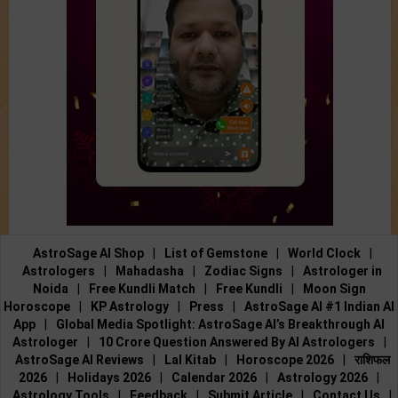
AstroSage AI Shop
|
List of Gemstone
|
World Clock
|
Astrologers
|
Mahadasha
|
Zodiac Signs
|
Astrologer in
Noida
|
Free Kundli Match
|
Free Kundli
|
Moon Sign
Horoscope
|
KP Astrology
|
Press
|
AstroSage AI #1 Indian AI
App
|
Global Media Spotlight: AstroSage AI’s Breakthrough AI
Astrologer
|
10 Crore Question Answered By AI Astrologers
|
AstroSage AI Reviews
|
Lal Kitab
|
Horoscope 2026
|
राशिफल
2026
|
Holidays 2026
|
Calendar 2026
|
Astrology 2026
|
Astrology Tools
|
Feedback
|
Submit Article
|
Contact Us
|