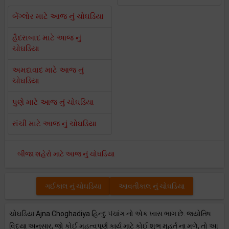
બેંગ્લોર માટે આજ નું ચોઘડિયા
હૈદરાબાદ માટે આજ નું
ચોઘડિયા
અમદાવાદ માટે આજ નું
ચોઘડિયા
પુણે માટે આજ નું ચોઘડિયા
રાંચી માટે આજ નું ચોઘડિયા
બીજા શહેરો માટે આજ નું ચોઘડિયા
ગઈકાલ નું ચોઘડિયા
આવતીકાલ નું ચોઘડિયા
ચોઘડિયા Ajna Choghadiya હિન્દુ પંચાંગ નો એક ખાસ ભાગ છે. જ્યોતિષ
વિદ્યા અનુસાર, જો કોઈ મહત્વપૂર્ણ કાર્ય માટે કોઈ શુભ મુહૂર્ત ના મળે, તો આ