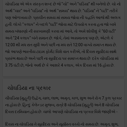
ચોઘડિયા એ એક સંસ્કૃત શબ્દ છે જે "ચો" અને "ઘડિયા" થી બનેલો છે. ચો નો
અર્થ "ચાર" અને "ઘડિયા" નો અર્થ "સમય" થાય છે. "ઘડિયા" ને "ઘટી" તરીકે
પણ ઓળખાય છે. પ્રાચીન સમય માં સમય જોવા ની પદ્ધતિ આજે થી અલગ
હતી. લોકો "કલાક" ને બદલે "ઘટી" જોવા માટે ઉપયોગ કરતા હતા જો બન્ને
સમય બંધારણો ની સરખામણી કરવા માં આવે, તો અમે શોધીશું કે "60 ઘટી"
અને "24 કલાક" બંને સમાન છે. જોકે, તેમાં અસમાનતા પણ છે, એટલે કે
12:00 થી મધ રાત સુધી અને પછી ના મધ રાતે 12:00 વાગ્યે સમાપ્ત થાય છે.
જો આપણે ભારતીય ટાઇમ ફોર્મેટ વિશે વાત કરીએ, તો દિવસ સૂર્યોદય સાથે
પ્રારંભ થાય છે અને પછી ના સૂર્યોદય પર સમાપ્ત થાય છે. દરેક ચોઘડિયા માં
3.75 ઘંટી છે, જેનો અર્થ છે કે આશરે 4 કલાક, એક દિવસ માં 16 હોય છે.
ચોઘડિયા ના પ્રકાર
ચૌઘડિયા (મુહૂર્ત) ઉદ્વેગ, ચાલ, લાભ, અમૃત, કાળ, શુભ અને રોગ 7 કુલ પ્રકાર
ના હોય છે. હિન્દુ કેલેન્ડર મુજબ, રાત્રે 8 ચોઘડિયા (મુહૂર્ત) અને 8 ચોઘડિયા
દિવસ દરમિયાન હોય છે. ચાલો આપણે ચોઘડિયા ના પ્રકાર વિશે જાણીએ -
દિવસ ના ચોઘડિયા તે સૂર્યોદય અને સૂર્યાસ્ત વચ્ચે નો સમય છે. અમૃત, શુભ,