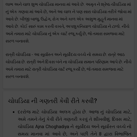
લાભ અને ચાલ શુભ ચોઘડિયા માનવા માં આવે છે. અમૃત ને શ્રેષ્ઠ ચૌઘડિયા માં
નું એક ગણવા માં આવે છે, અને આ ચાલ ને પણ સારા ચોઘડિયા તરીકે જોવા માં
આવે છે. બીજી બાજુ, ઉદ્વેગ, રોગ અને કાળ એક અશુભ મુહૂર્ત માનવા માં
આવે છે. કોઈ સારું કામ કરતી વખતે, અપશુકનિયાળ ચોઘડિયા ને ટાળો. નીચે
અમે તમારા માટે ચોઘડિયા નું એક ચાર્ટ રજૂ કર્યું છે, જે તમારા સમજવા માટે
સરળ બનાવશે.
રાત્રી ચોઘડિયા - આ સૂર્યાસ્ત અને સૂર્યોદય વચ્ચે નો સમય છે. રાત્રે આઠ
ચોઘડિયા છે. રાત્રી અને દિવસ બંને ના ચોઘડિયા સમાન પરિણામ આપે છે. નીચે
અમે તમારા માટે રાત્રી ચોઘડિયા ચાર્ટ રજૂ કર્યો છે, જે તમારા સમજવા માટે
સરળ બનાવશે.
ચોઘડિયા ની ગણતરી કેવી રીતે કરવી?
દરરોજ માટે ચોઘડિયા અલગ હોય છે. આજ નું ચોઘડિયા માટે,
અમે તમને તેનું કેવી રીતે ગણતરી કરવું તે શીખવીશું. દિવસ માટે,
ચોઘડિયા Ajna Choghadiya ને સૂર્યોદય અને સૂર્યાસ્ત વચ્ચે નો
સમય માનવા માં આવે છે, અને પછી તેને 8 દ્વારા વિભાજિત