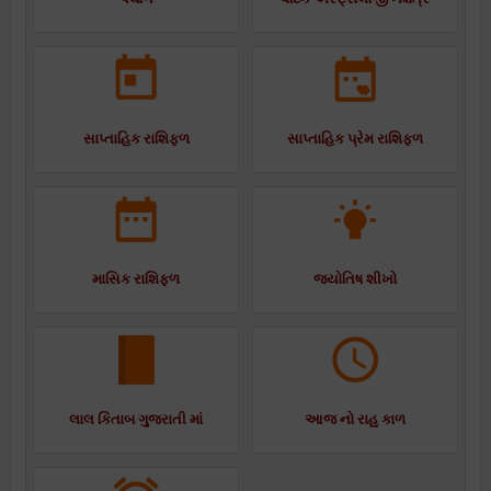
સાપ્તાહિક રાશિફળ
સાપ્તાહિક પ્રેમ રાશિફળ
માસિક રાશિફળ
જ્યોતિષ શીખો
લાલ કિતાબ ગુજરાતી માં
આજ નો રાહુ કાળ