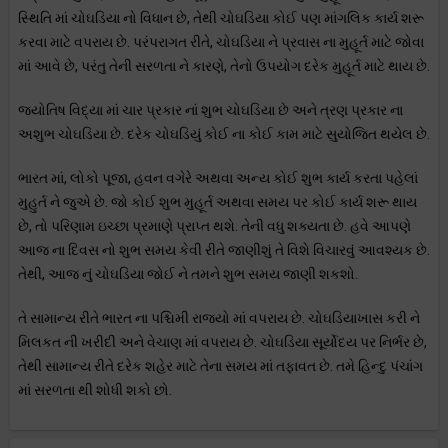
સ્થિતિ માં ચોઘડિયા નો વિધાન છે, તેથી ચોઘડિયા કોઈ પણ માંગલિક કાર્ય શરૂ
કરવા માટે વપરાય છે. પરંપરાગત રીતે, ચોઘડિયા ને પ્રવાસ ના મુહૂર્ત માટે જોવા
માં આવે છે, પરંતુ તેની સરળતા ને કારણે, તેનો ઉપયોગ દરેક મુહૂર્ત માટે થાય છે.
જ્યોતિષ વિદ્યા માં ચાર પ્રકાર નાં શુભ ચોઘડિયા છે અને ત્રણ પ્રકાર ના
અશુભ ચોઘડિયા છે. દરેક ચોઘડિયું કોઈ ના કોઈ કામ માટે સુયોજિત થયેલ છે.
ભારત માં, લોકો પૂજા, હવન વગેરે અથવા અન્ય કોઈ શુભ કાર્ય કરતા પહેલાં
મુહુર્ત ને જુએ છે. જો કોઈ શુભ મુહૂર્ત અથવા સમય પર કોઈ કાર્ય શરૂ થાય
છે, તો પરિણામ ઇચ્છા પ્રમાણે પ્રાપ્ત થશે. તેની વધુ શક્યતા છે. હવે આપણે
આજ ના દિવસ નો શુભ સમય કેવી રીતે જાણીશું તે વિશે વિચારવું આવશ્યક છે.
તેથી, આજ નું ચોઘડિયા જોઈ ને તમને શુભ સમય જાણી શકશો.
તે સામાન્ય રીતે ભારત ના પશ્ચિમી રાજ્યો માં વપરાય છે. ચોઘડિયાખાસ કરી ને
મિલકત ની ખરીદી અને વેચાણ માં વપરાય છે. ચોઘડિયા સૂર્યોદય પર નિર્ભર છે,
તેથી સામાન્ય રીતે દરેક શહેર માટે તેના સમય માં તફાવત છે. તમે હિન્દુ પંચાંગ
માં સરળતા થી શોધી શકો છો.