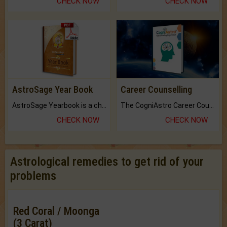
CHECK NOW
CHECK NOW
AstroSage Year Book
Career Counselling
AstroSage Yearbook is a channel to fulfill your dreams and destiny.
The CogniAstro Career Counselling Report is the most comprehensive report available on this topic.
CHECK NOW
CHECK NOW
Astrological remedies to get rid of your
problems
Red Coral / Moonga
(3 Carat)