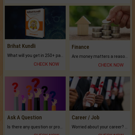
Brihat Kundli
Finance
What will you get in 250+ pages Colored Brihat Kundli.
Are money matters a reason for the dark-circles under your eyes?
CHECK NOW
CHECK NOW
Ask A Question
Career / Job
Is there any question or problem lingering.
Worried about your career? don't know what is.