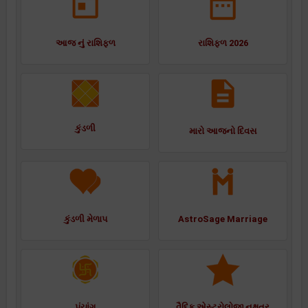
આજ નું રાશિફળ
રાશિફળ 2026
કુંડળી
મારો આજનો દિવસ
કુંડળી મેળાપ
AstroSage Marriage
પંચાંગ
વૈદિક એસ્ટ્રોલોજી નક્ષત્ર