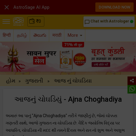

AstroSage AI App
DOWNLOAD NOW
₹
0
Chat with Astrologer
chat_bubble_outline
हिन्दी
தமிழ்
తెలుగు
मराठी
More
હોમ
ગુજરાતી
આજ નું ચોઘડિયા
»
»
આજનું ચોઘડિયું - Ajna Choghadiya
અમારું આ પાનું "Ajna Choghadiya" તરીકે જાણીતું છે, જેમાં ચોક્કસ
ગણતરી સાથે, આજે ગુજરાત ના ચોઘડિયા છે. વૈદિક જ્યોતિષ વિદ્યા પર
આધારિત, ચોઘડિયા ની મદદ થી તમને દિવસ અને રાત નો શુભ અને અશુભ