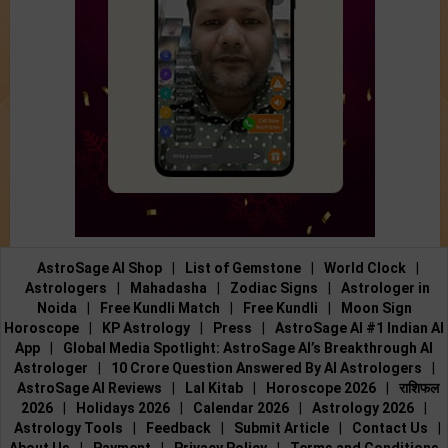
AstroSage AI Shop
|
List of Gemstone
|
World Clock
|
Astrologers
|
Mahadasha
|
Zodiac Signs
|
Astrologer in
Noida
|
Free Kundli Match
|
Free Kundli
|
Moon Sign
Horoscope
|
KP Astrology
|
Press
|
AstroSage AI #1 Indian AI
App
|
Global Media Spotlight: AstroSage AI’s Breakthrough AI
Astrologer
|
10 Crore Question Answered By AI Astrologers
|
AstroSage AI Reviews
|
Lal Kitab
|
Horoscope 2026
|
राशिफल
2026
|
Holidays 2026
|
Calendar 2026
|
Astrology 2026
|
Astrology Tools
|
Feedback
|
Submit Article
|
Contact Us
|
About Us
|
Payment
|
Privacy Policy
|
Terms and Conditions