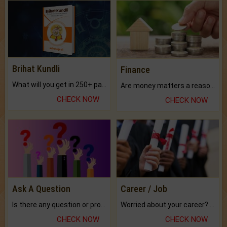
Brihat Kundli
Finance
What will you get in 250+ pages Colored Brihat Kundli.
Are money matters a reason for the dark-circles under your eyes?
CHECK NOW
CHECK NOW
Ask A Question
Career / Job
Is there any question or problem lingering.
Worried about your career? don't know what is.
CHECK NOW
CHECK NOW