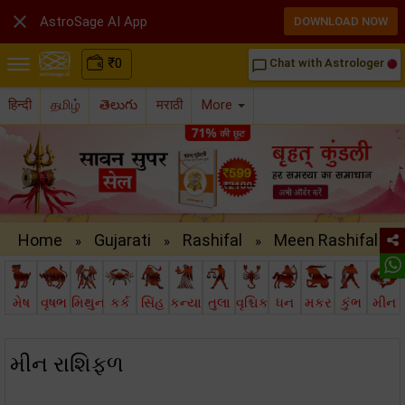

AstroSage AI App
DOWNLOAD NOW
₹
0
Chat with Astrologer
chat_bubble_outline
हिन्दी
தமிழ்
తెలుగు
मराठी
More
Home
Gujarati
Rashifal
Meen Rashifal /..
»
»
»
મેષ
વૃષભ
મિથુન
કર્ક
સિંહ
કન્યા
તુલા
વૃશ્ચિક
ધન
મકર
કુંભ
મીન
મીન રાશિફળ