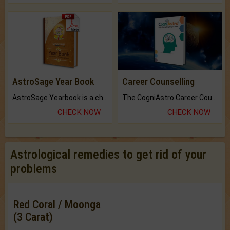
AstroSage Year Book
Career Counselling
AstroSage Yearbook is a channel to fulfill your dreams and destiny.
The CogniAstro Career Counselling Report is the most comprehensive report available on this topic.
CHECK NOW
CHECK NOW
Astrological remedies to get rid of your
problems
Red Coral / Moonga
(3 Carat)