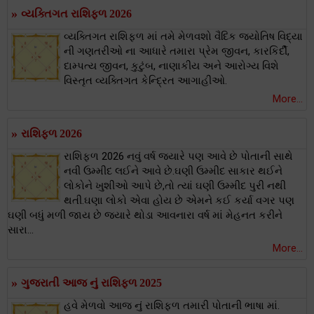
»
વ્યક્તિગત રાશિફળ 2026
વ્યક્તિગત રાશિફળ માં તમે મેળવશો વૈદિક જ્યોતિષ વિદ્યા
ની ગણતરીઓ ના આધારે તમારા પ્રેમ જીવન, કારકિર્દી,
દામ્પત્ય જીવન, કુટુંબ, નાણાકીય અને આરોગ્ય વિશે
વિસ્તૃત વ્યક્તિગત કેન્દ્રિત આગાહીઓ.
More...
»
રાશિફળ 2026
રાશિફળ 2026 નવું વર્ષ જયારે પણ આવે છે પોતાની સાથે
નવી ઉમ્મીદ લઈને આવે છે.ઘણી ઉમ્મીદ સાકાર થઈને
લોકોને ખુશીઓ આપે છે,તો ત્યાં ઘણી ઉમ્મીદ પુરી નથી
થતી.ઘણા લોકો એવા હોય છે એમને કઈ કર્યા વગર પણ
ઘણી બધું મળી જાય છે જયારે થોડા આવનારા વર્ષ માં મેહનત કરીને
સારા...
More...
»
ગુજરાતી આજ નું રાશિફળ 2025
હવે મેળવો આજ નું રાશિફળ તમારી પોતાની ભાષા માં.