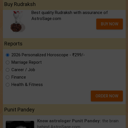
Buy Rudraksh
Best quality Rudraksh with assurance of
AstroSage.com
BUY NOW
Reports
2026 Personalized Horoscope - ₹299/-
Marriage Report
Career / Job
Finance
Health & Fitness
ORDER NOW
Punit Pandey
Know astrologer Punit Pandey:
the brain
behind AstroSage.com