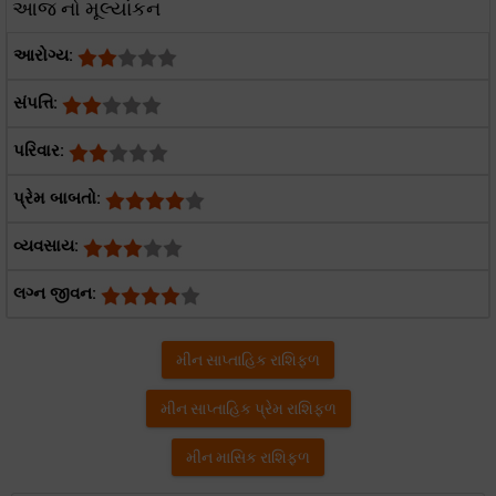
આજ નો મૂલ્યાંકન
આરોગ્ય:
સંપત્તિ:
પરિવાર:
પ્રેમ બાબતો:
વ્યવસાય:
લગ્ન જીવન:
મીન સાપ્તાહિક રાશિફળ
મીન સાપ્તાહિક પ્રેમ રાશિફળ
મીન માસિક રાશિફળ