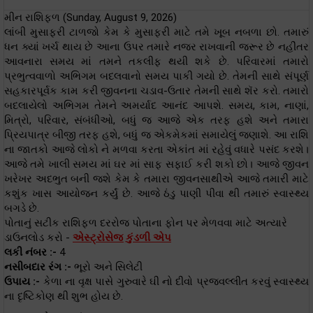
મીન રાશિફળ (Sunday, August 9, 2026)
લાંબી મુસાફરી ટાળજો કેમ કે મુસાફરી માટે તમે ખૂબ નબળા છો. તમારું
ધન ક્યાં ખર્ચ થાય છે આના ઉપર તમારે નજર રાખવાની જરૂર છે નહીંતર
આવનારા સમય માં તમને તકલીફ થયી શકે છે. પરિવારમાં તમારો
પ્રભુત્વવાળો અભિગમ બદલવાનો સમય પાકી ગયો છે. તેમની સાથે સંપૂર્ણ
સહકારપૂર્વક કામ કરી જીવનના ચડાવ-ઉતાર તેમની સાથે શૅર કરો. તમારો
બદલાયેલો અભિગમ તેમને અમર્યાદ આનંદ આપશે. સમય, કામ, નાણાં,
મિત્રો, પરિવાર, સંબંધીઓ, બધું જ આજે એક તરફ હશે અને તમારા
પ્રિયપાત્ર બીજી તરફ હશે, બધું જ એકમેકમાં સમાયેલું જણાશે. આ રાશિ
ના જાતકો આજે લોકો ને મળવા કરતા એકાંત માં રહેવું વધારે પસંદ કરશે।
આજે તમે ખાલી સમય માં ઘર માં સાફ સફાઈ કરી શકો છો। આજે જીવન
ખરેખર અદભુત બની જશે કેમ કે તમારા જીવનસાથીએ આજે તમારી માટે
કશુંક ખાસ આયોજન કર્યું છે. આજે ઠંડુ પાણી પીવા થી તમારું સ્વાસ્થ્ય
બગડે છે.
પોતાનું સટીક રાશિફળ દરરોજ પોતાના ફોન પર મેળવવા માટે અત્યારે
ડાઉનલોડ કરો -
એસ્ટ્રોસેજ કુંડળી એપ
લકી નંબર :-
4
નસીબદાર રંગ :-
ભૂરો અને સિલેટી
ઉપાય :-
કેળા ના વૃક્ષ પાસે ગુરુવારે ઘી નો દીવો પ્રજ્વલ્લીત કરવું સ્વાસ્થ્ય
ના દૃષ્ટિકોણ થી શુભ હોય છે.