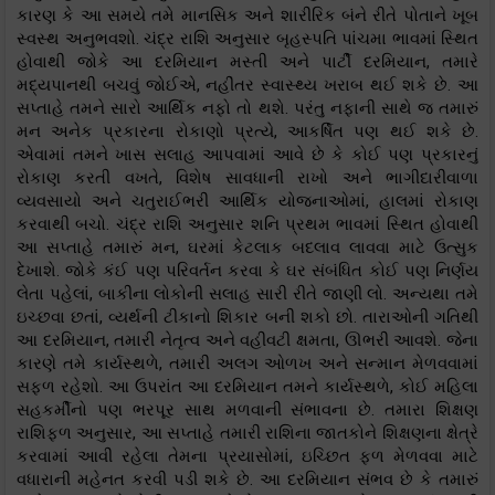
કારણ કે આ સમયે તમે માનસિક અને શારીરિક બંને રીતે પોતાને ખૂબ
સ્વસ્થ અનુભવશો. ચંદ્ર રાશિ અનુસાર બૃહસ્પતિ પાંચમા ભાવમાં સ્થિત
હોવાથી જોકે આ દરમિયાન મસ્તી અને પાર્ટી દરમિયાન, તમારે
મદ્યપાનથી બચવું જોઈએ, નહીંતર સ્વાસ્થ્ય ખરાબ થઈ શકે છે. આ
સપ્તાહે તમને સારો આર્થિક નફો તો થશે. પરંતુ નફાની સાથે જ તમારું
મન અનેક પ્રકારના રોકાણો પ્રત્યે, આકર્ષિત પણ થઈ શકે છે.
એવામાં તમને ખાસ સલાહ આપવામાં આવે છે કે કોઈ પણ પ્રકારનું
રોકાણ કરતી વખતે, વિશેષ સાવધાની રાખો અને ભાગીદારીવાળા
વ્યવસાયો અને ચતુરાઈભરી આર્થિક યોજનાઓમાં, હાલમાં રોકાણ
કરવાથી બચો. ચંદ્ર રાશિ અનુસાર શનિ પ્રથમ ભાવમાં સ્થિત હોવાથી
આ સપ્તાહે તમારું મન, ઘરમાં કેટલાક બદલાવ લાવવા માટે ઉત્સુક
દેખાશે. જોકે કંઈ પણ પરિવર્તન કરવા કે ઘર સંબંધિત કોઈ પણ નિર્ણય
લેતા પહેલાં, બાકીના લોકોની સલાહ સારી રીતે જાણી લો. અન્યથા તમે
ઇચ્છવા છતાં, વ્યર્થની ટીકાનો શિકાર બની શકો છો. તારાઓની ગતિથી
આ દરમિયાન, તમારી નેતૃત્વ અને વહીવટી ક્ષમતા, ઊભરી આવશે. જેના
કારણે તમે કાર્યસ્થળે, તમારી અલગ ઓળખ અને સન્માન મેળવવામાં
સફળ રહેશો. આ ઉપરાંત આ દરમિયાન તમને કાર્યસ્થળે, કોઈ મહિલા
સહકર્મીનો પણ ભરપૂર સાથ મળવાની સંભાવના છે. તમારા શિક્ષણ
રાશિફળ અનુસાર, આ સપ્તાહે તમારી રાશિના જાતકોને શિક્ષણના ક્ષેત્રે
કરવામાં આવી રહેલા તેમના પ્રયાસોમાં, ઇચ્છિત ફળ મેળવવા માટે
વધારાની મહેનત કરવી પડી શકે છે. આ દરમિયાન સંભવ છે કે તમારું