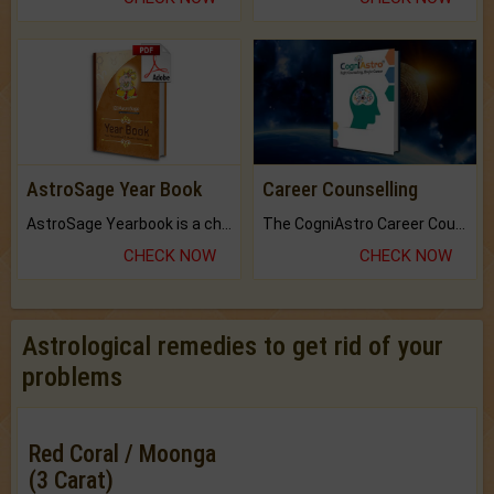
AstroSage Year Book
Career Counselling
AstroSage Yearbook is a channel to fulfill your dreams and destiny.
The CogniAstro Career Counselling Report is the most comprehensive report available on this topic.
CHECK NOW
CHECK NOW
Astrological remedies to get rid of your
problems
Red Coral / Moonga
(3 Carat)