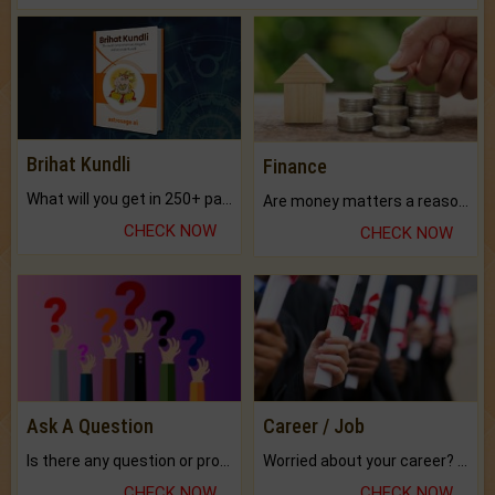
Brihat Kundli
Finance
What will you get in 250+ pages Colored Brihat Kundli.
Are money matters a reason for the dark-circles under your eyes?
CHECK NOW
CHECK NOW
Ask A Question
Career / Job
Is there any question or problem lingering.
Worried about your career? don't know what is.
CHECK NOW
CHECK NOW