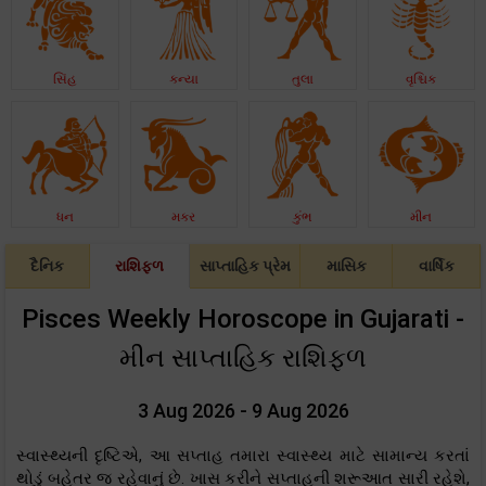
સિંહ
કન્યા
તુલા
વૃશ્ચિક
ધન
મકર
કુંભ
મીન
દૈનિક
રાશિફળ
સાપ્તાહિક પ્રેમ
માસિક
વાર્ષિક
Pisces Weekly Horoscope in Gujarati -
મીન સાપ્તાહિક રાશિફળ
3 Aug 2026 - 9 Aug 2026
સ્વાસ્થ્યની દૃષ્ટિએ, આ સપ્તાહ તમારા સ્વાસ્થ્ય માટે સામાન્ય કરતાં
થોડું બહેતર જ રહેવાનું છે. ખાસ કરીને સપ્તાહની શરૂઆત સારી રહેશે,