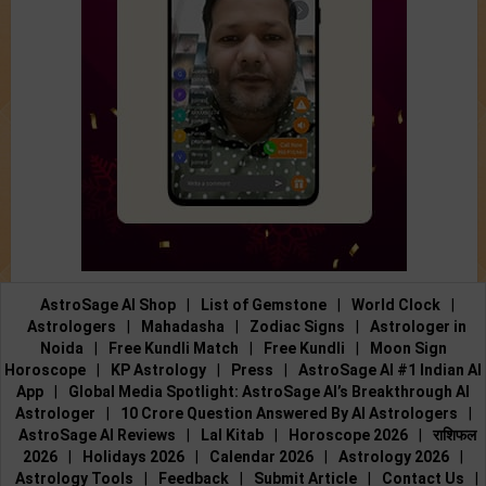
AstroSage AI Shop
|
List of Gemstone
|
World Clock
|
Astrologers
|
Mahadasha
|
Zodiac Signs
|
Astrologer in
Noida
|
Free Kundli Match
|
Free Kundli
|
Moon Sign
Horoscope
|
KP Astrology
|
Press
|
AstroSage AI #1 Indian AI
App
|
Global Media Spotlight: AstroSage AI’s Breakthrough AI
Astrologer
|
10 Crore Question Answered By AI Astrologers
|
AstroSage AI Reviews
|
Lal Kitab
|
Horoscope 2026
|
राशिफल
2026
|
Holidays 2026
|
Calendar 2026
|
Astrology 2026
|
Astrology Tools
|
Feedback
|
Submit Article
|
Contact Us
|