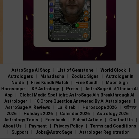
AstroSage AI Shop
|
List of Gemstone
|
World Clock
|
Astrologers
|
Mahadasha
|
Zodiac Signs
|
Astrologer in
Noida
|
Free Kundli Match
|
Free Kundli
|
Moon Sign
Horoscope
|
KP Astrology
|
Press
|
AstroSage AI #1 Indian AI
App
|
Global Media Spotlight: AstroSage AI’s Breakthrough AI
Astrologer
|
10 Crore Question Answered By AI Astrologers
|
AstroSage AI Reviews
|
Lal Kitab
|
Horoscope 2026
|
राशिफल
2026
|
Holidays 2026
|
Calendar 2026
|
Astrology 2026
|
Astrology Tools
|
Feedback
|
Submit Article
|
Contact Us
|
About Us
|
Payment
|
Privacy Policy
|
Terms and Conditions
|
Support
|
Jobs@AstroSage
|
Astrologer Registration