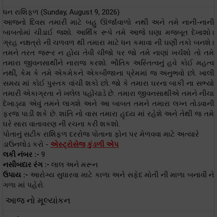
ધન રાશિફળ (Sunday, August 9, 2026)
આજનો દિવસ તમારી માટે બહુ ઊર્જાવાળો નથી અને તમે નાની-નાની
બાબતોમાં ચીડાઈ જશો. આર્થિક રૂપે તમે આજે ઘણા મજબૂત દેખાશો।
ગ્રહ નક્ષત્રો ની ચળવળ થી તમારા માટે ધન કમાવા ની ઘણી તકો બનશે।
તમને તરત જરૂર ન હોય તેવી ચીજો પર જો તમે નાણાં ખર્ચશો તો તમે
તમારા જીવનસાથીને નારાજ કરશો. ભૌતિક અસ્તિત્વનું હવે કોઈ મહત્વ
નથી, કેમ કે તમે એકમેકને એકબીજાના પ્રેમમાં જ અનુભવો છો. ખાલી
સમય માં કોઈ પુસ્તક વાંચી શકો છો. જો કે તમારા ઘરના બાકી ના સભ્યો
તમારી એકાગ્રતા ને ખલેલ પહોંચાડે છે. તમારા જીવનસાથીએ તમને નીચા
દેખાડ્યા એવું તમને લાગશે અને આ બાબત તમને તમારા લગ્ન તોડવાની
ફરજ પાડી શકે છે. શાંતિ નો વાસ તમારા હૃદય માં રહેશે અને તેથી જ તમે
ઘરે સારા વાતાવરણ ની રચના કરી શકશો.
પોતાનું સટીક રાશિફળ દરરોજ પોતાના ફોન પર મેળવવા માટે અત્યારે
ડાઉનલોડ કરો -
એસ્ટ્રોસેજ કુંડળી એપ
લકી નંબર :-
9
નસીબદાર રંગ :-
લાલ અને મરૂન
ઉપાય :-
આરોગ્ય સુધારવા માટે કાળા અને સફેદ મોતી ની માળા બનાવી ને
ગળા માં પહેરો.
આજ નો મૂલ્યાંકન