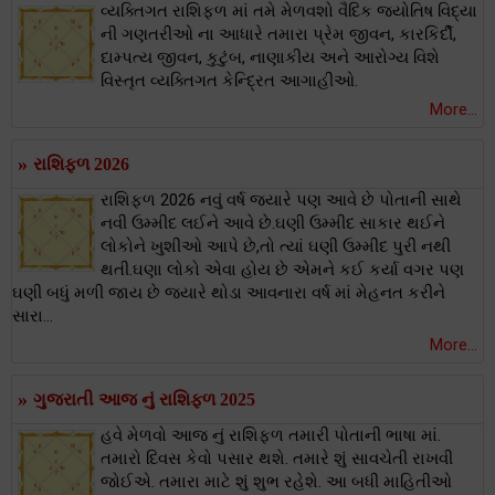
વ્યક્તિગત રાશિફળ માં તમે મેળવશો વૈદિક જ્યોતિષ વિદ્યા
ની ગણતરીઓ ના આધારે તમારા પ્રેમ જીવન, કારકિર્દી,
દામ્પત્ય જીવન, કુટુંબ, નાણાકીય અને આરોગ્ય વિશે
વિસ્તૃત વ્યક્તિગત કેન્દ્રિત આગાહીઓ.
More...
»
રાશિફળ 2026
રાશિફળ 2026 નવું વર્ષ જયારે પણ આવે છે પોતાની સાથે
નવી ઉમ્મીદ લઈને આવે છે.ઘણી ઉમ્મીદ સાકાર થઈને
લોકોને ખુશીઓ આપે છે,તો ત્યાં ઘણી ઉમ્મીદ પુરી નથી
થતી.ઘણા લોકો એવા હોય છે એમને કઈ કર્યા વગર પણ
ઘણી બધું મળી જાય છે જયારે થોડા આવનારા વર્ષ માં મેહનત કરીને
સારા...
More...
»
ગુજરાતી આજ નું રાશિફળ 2025
હવે મેળવો આજ નું રાશિફળ તમારી પોતાની ભાષા માં.
તમારો દિવસ કેવો પસાર થશે. તમારે શું સાવચેતી રાખવી
જોઈએ. તમારા માટે શું શુભ રહેશે. આ બધી માહિતીઓ