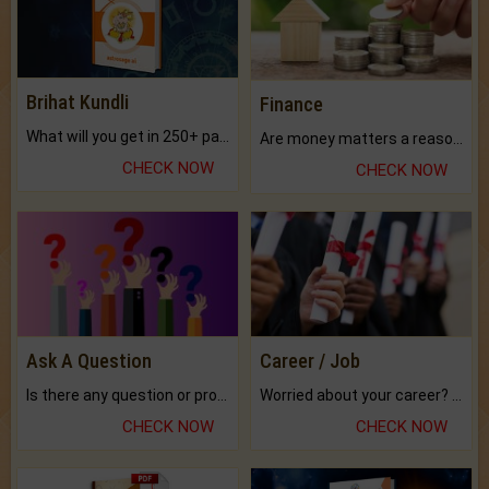
Brihat Kundli
Finance
What will you get in 250+ pages Colored Brihat Kundli.
Are money matters a reason for the dark-circles under your eyes?
CHECK NOW
CHECK NOW
Ask A Question
Career / Job
Is there any question or problem lingering.
Worried about your career? don't know what is.
CHECK NOW
CHECK NOW