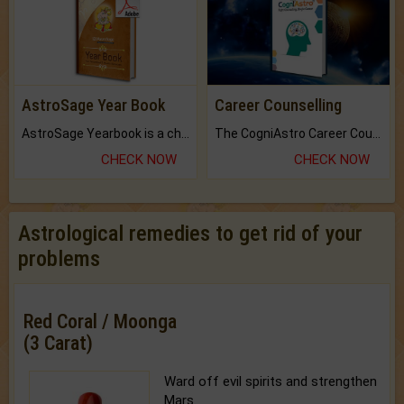
AstroSage Year Book
Career Counselling
AstroSage Yearbook is a channel to fulfill your dreams and destiny.
The CogniAstro Career Counselling Report is the most comprehensive report available on this topic.
CHECK NOW
CHECK NOW
Astrological remedies to get rid of your
problems
Red Coral / Moonga
(3 Carat)
Ward off evil spirits and strengthen
Mars.