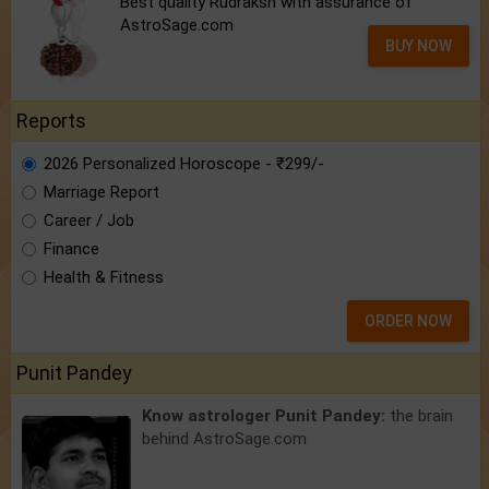
Best quality Rudraksh with assurance of
AstroSage.com
BUY NOW
Reports
2026 Personalized Horoscope - ₹299/-
Marriage Report
Career / Job
Finance
Health & Fitness
ORDER NOW
Punit Pandey
Know astrologer Punit Pandey:
the brain
behind AstroSage.com