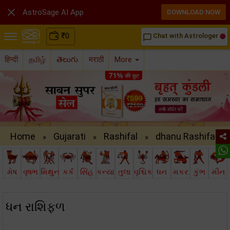

AstroSage AI App
DOWNLOAD NOW
₹
0
Chat with Astrologer
chat_bubble_outline
हिन्दी
தமிழ்
తెలుగు
मराठी
More
Home
Gujarati
Rashifal
dhanu Rashifal ..
»
»
»
મેષ
વૃષભ
મિથુન
કર્ક
સિંહ
કન્યા
તુલા
વૃશ્ચિક
ધન
મકર
કુંભ
મીન
ધન રાશિફળ