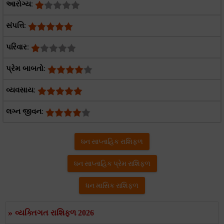
આરોગ્ય:
સંપત્તિ:
પરિવાર:
પ્રેમ બાબતો:
વ્યવસાય:
લગ્ન જીવન:
ધન સાપ્તાહિક રાશિફળ
ધન સાપ્તાહિક પ્રેમ રાશિફળ
ધન માસિક રાશિફળ
»
વ્યક્તિગત રાશિફળ 2026