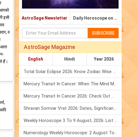
र
ा आपको
नी इसी
AstroSage Newsletter
Daily Horoscope on Email
भाव
उदार, व
SUBSCRIBE
व
AstroSage Magazine
द आता
धन-
English
Hindi
Year 2026
े हैं।
Total Solar Eclipse 2026: Know Zodiac Wise Prediction
Mercury Transit In Cancer: When The Mind Meets The Heart!
Mercury Transit In Cancer 2026: Check Out What It Brings For You
र्य,
Shravan Somvar Vrat 2026: Dates, Significance & Rituals In August
ा आदि
Weekly Horoscope 3 To 9 August, 2026: List Of Fasts & Festivals
Numerology Weekly Horoscope: 2 August To 8 August, 2026