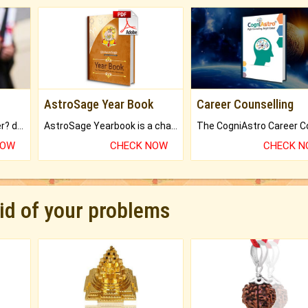
AstroSage Year Book
Career Counselling
Worried about your career? don't know what is.
AstroSage Yearbook is a channel to fulfill your dreams and destiny.
NOW
CHECK NOW
CHECK 
rid of your problems