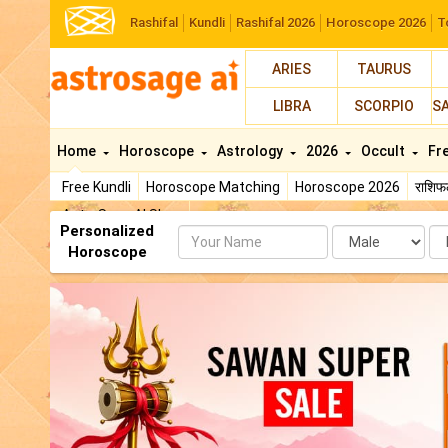
Rashifal
Kundli
Rashifal 2026
Horoscope 2026
T
ARIES
TAURUS
LIBRA
SCORPIO
S
Home
Horoscope
Astrology
2026
Occult
Fr
Free Kundli
Horoscope Matching
Horoscope 2026
राशि
AstroSage AI Shop
Personalized
Name
Da
Horoscope