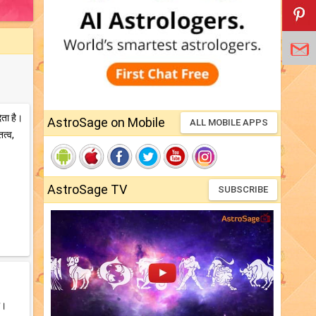
ेता है।
AstroSage on Mobile
ALL MOBILE APPS
ित्व,
AstroSage TV
SUBSCRIBE
ी।