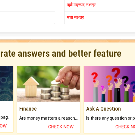
पूर्वाभाद्रपद नक्षत्र
मघा नक्षत्र
urate answers and better feature
Finance
Ask A Question
What will you get in 250+ pages Colored Brihat Kundli.
Are money matters a reason for the dark-circles under your eyes?
NOW
CHECK NOW
CHECK 