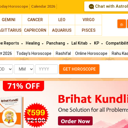
Chat with Astro
oday Horoscope
Calendar 2026
GEMINI
CANCER
LEO
VIRGO
த
AGITTARIUS
CAPRICORN
AQUARIUS
PISCES
ee Reports
Healing
Panchang
Lal Kitab
KP
Compatibili
फल 2026
Today's Horoscope
Rashifal
Online Horoscope
Rahu Kaa
te
Month
Year
GET HOROSCOPE