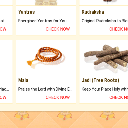
Yantras
Rudraksha
Buy Genuine Gemstones at Best Prices.
Energised Yantras for You.
NOW
CHECK NOW
CHECK 
Mala
Jadi (Tree Roots)
Bring Good Luck to your Place with Feng Shui.
Praise the Lord with Divine Energies of Mala.
NOW
CHECK NOW
CHECK 