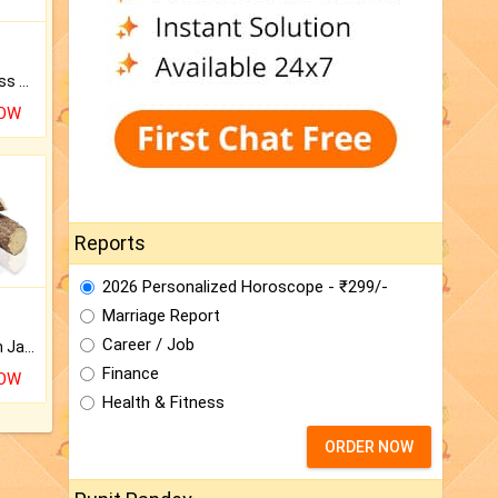
Original Rudraksha to Bless Your Way.
NOW
Reports
2026 Personalized Horoscope - ₹299/-
Marriage Report
Career / Job
Keep Your Place Holy with Jadi.
Finance
NOW
Health & Fitness
ORDER NOW