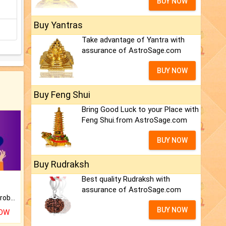
BUY NOW
Buy Yantras
Take advantage of Yantra with
assurance of AstroSage.com
BUY NOW
Buy Feng Shui
Bring Good Luck to your Place with
Feng Shui.from AstroSage.com
BUY NOW
Buy Rudraksh
Best quality Rudraksh with
assurance of AstroSage.com
Is there any question or problem lingering.
BUY NOW
NOW