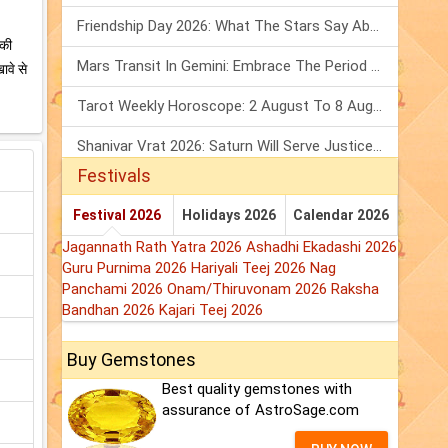
Friendship Day 2026: What The Stars Say About Your Best Friend!
नकी
Mars Transit In Gemini: Embrace The Period Full Of Energy & Intelligence
ावे से
Tarot Weekly Horoscope: 2 August To 8 August, 2026
Shanivar Vrat 2026: Saturn Will Serve Justice In Sawan Month!
Festivals
Festival 2026
Holidays 2026
Calendar 2026
Jagannath Rath Yatra 2026
Ashadhi Ekadashi 2026
Guru Purnima 2026
Hariyali Teej 2026
Nag
Panchami 2026
Onam/Thiruvonam 2026
Raksha
Bandhan 2026
Kajari Teej 2026
Buy Gemstones
Best quality gemstones with
assurance of AstroSage.com