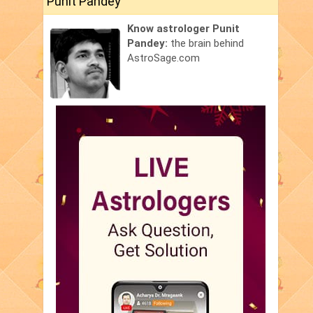
Punit Pandey
Know astrologer Punit
Pandey:
the brain behind
AstroSage.com