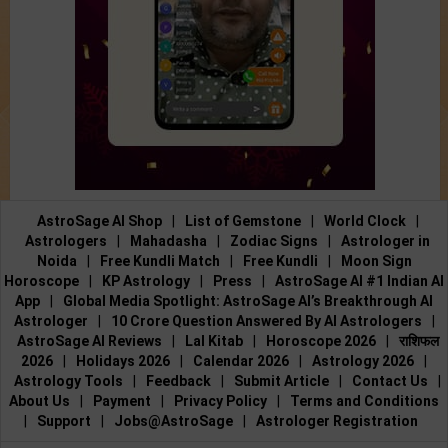
AstroSage AI Shop
|
List of Gemstone
|
World Clock
|
Astrologers
|
Mahadasha
|
Zodiac Signs
|
Astrologer in
Noida
|
Free Kundli Match
|
Free Kundli
|
Moon Sign
Horoscope
|
KP Astrology
|
Press
|
AstroSage AI #1 Indian AI
App
|
Global Media Spotlight: AstroSage AI’s Breakthrough AI
Astrologer
|
10 Crore Question Answered By AI Astrologers
|
AstroSage AI Reviews
|
Lal Kitab
|
Horoscope 2026
|
राशिफल
2026
|
Holidays 2026
|
Calendar 2026
|
Astrology 2026
|
Astrology Tools
|
Feedback
|
Submit Article
|
Contact Us
|
About Us
|
Payment
|
Privacy Policy
|
Terms and Conditions
|
Support
|
Jobs@AstroSage
|
Astrologer Registration