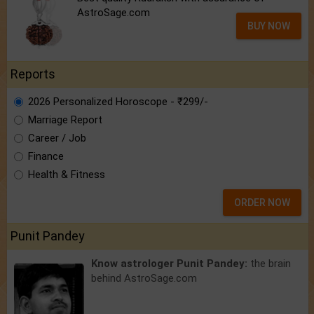
AstroSage.com
BUY NOW
Reports
2026 Personalized Horoscope - ₹299/-
Marriage Report
Career / Job
Finance
Health & Fitness
ORDER NOW
Punit Pandey
Know astrologer Punit Pandey:
the brain
behind AstroSage.com