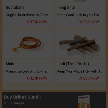
Rudraksha
Feng Shui
Original Rudraksha to Bless Your Way.
Bring Good Luck to your Place with Feng Shui.
CHECK NOW
CHECK NOW
Mala
Jadi (Tree Roots)
Praise the Lord with Divine Energies of Mala.
Keep Your Place Holy with Jadi.
CHECK NOW
CHECK NOW
Buy Brihat Kundli
250+ pages