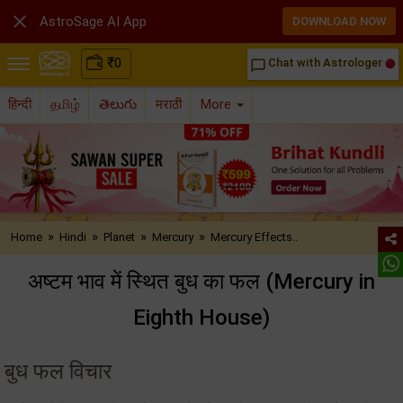

AstroSage AI App
DOWNLOAD NOW
₹
0
Chat with Astrologer
chat_bubble_outline
हिन्दी
தமிழ்
తెలుగు
मराठी
More
»
»
»
»
Home
Hindi
Planet
Mercury
Mercury Effects..
अष्टम भाव में स्थित बुध का फल (Mercury in
Eighth House)
बुध फल विचार