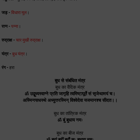
जड़ -
विधारा मूल
।
रत्न -
पन्ना
।
रुद्राक्ष -
चार मुखी रुद्राक्ष
।
यंत्र -
बुध यंत्र
।
रंग -
हरा
बुध से संबंधित मंत्र
बुध का वैदिक मंत्र
ॐ उद्बुध्यस्वाग्ने प्रति जागृहि त्वमिष्टापूर्ते सं सृजेथामयं च।
अस्मिन्त्सधस्‍थे अध्‍युत्तरस्मिन् विश्वेदेवा यजमानश्च सीदत।।
बुध का तांत्रिक मंत्र
ॐ बुं बुधाय नमः
बुध का बीज मंत्र
ॐ ब्रां ब्रीं ब्रौं सः बुधाय नमः