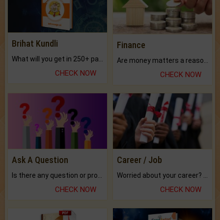
Brihat Kundli
Finance
What will you get in 250+ pages Colored Brihat Kundli.
Are money matters a reason for the dark-circles under your eyes?
CHECK NOW
CHECK NOW
Ask A Question
Career / Job
Is there any question or problem lingering.
Worried about your career? don't know what is.
CHECK NOW
CHECK NOW