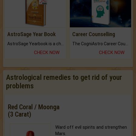
AstroSage Year Book
Career Counselling
AstroSage Yearbook is a channel to fulfill your dreams and destiny.
The CogniAstro Career Counselling Report is the most comprehensive report available on this topic.
CHECK NOW
CHECK NOW
Astrological remedies to get rid of your
problems
Red Coral / Moonga
(3 Carat)
Ward off evil spirits and strengthen
Mars.