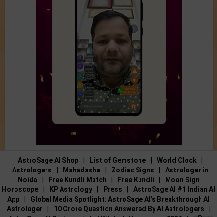
AstroSage AI Shop
|
List of Gemstone
|
World Clock
|
Astrologers
|
Mahadasha
|
Zodiac Signs
|
Astrologer in
Noida
|
Free Kundli Match
|
Free Kundli
|
Moon Sign
Horoscope
|
KP Astrology
|
Press
|
AstroSage AI #1 Indian AI
App
|
Global Media Spotlight: AstroSage AI’s Breakthrough AI
Astrologer
|
10 Crore Question Answered By AI Astrologers
|