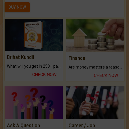
BUY NOW
Brihat Kundli
Finance
What will you get in 250+ pages Colored Brihat Kundli.
Are money matters a reason for the dark-circles under your eyes?
CHECK NOW
CHECK NOW
Ask A Question
Career / Job