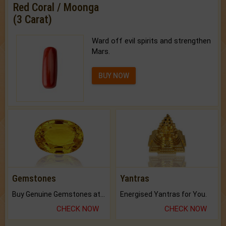
Red Coral / Moonga
(3 Carat)
Ward off evil spirits and strengthen
Mars.
BUY NOW
Gemstones
Yantras
Buy Genuine Gemstones at Best Prices.
Energised Yantras for You.
CHECK NOW
CHECK NOW