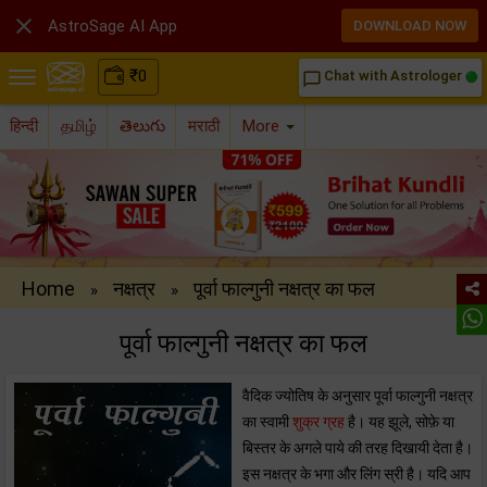

AstroSage AI App
DOWNLOAD NOW
₹
0
Chat with Astrologer
chat_bubble_outline
हिन्दी
தமிழ்
తెలుగు
मराठी
More
Home
नक्षत्र
पूर्वा फाल्गुनी नक्षत्र का फल
»
»
पूर्वा फाल्गुनी नक्षत्र का फल
वैदिक ज्योतिष के अनुसार पूर्वा फाल्गुनी नक्षत्र
का स्वामी
शुक्र ग्रह
है। यह झूले, सोफ़े या
बिस्तर के अगले पाये की तरह दिखायी देता है।
इस नक्षत्र के भगा और लिंग स्री है। यदि आप