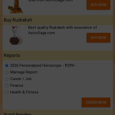
Shui.from AstroSage.com
BUY NOW
Buy Rudraksh
Best quality Rudraksh with assurance of
AstroSage.com
BUY NOW
Reports
2026 Personalized Horoscope - ₹299/-
Marriage Report
Career / Job
Finance
Health & Fitness
ORDER NOW
Punit Pandey