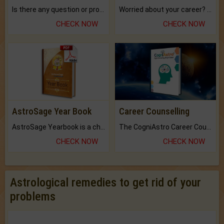
Is there any question or problem lingering.
Worried about your career? don't know what is.
CHECK NOW
CHECK NOW
AstroSage Year Book
Career Counselling
AstroSage Yearbook is a channel to fulfill your dreams and destiny.
The CogniAstro Career Counselling Report is the most comprehensive report available on this topic.
CHECK NOW
CHECK NOW
Astrological remedies to get rid of your
problems