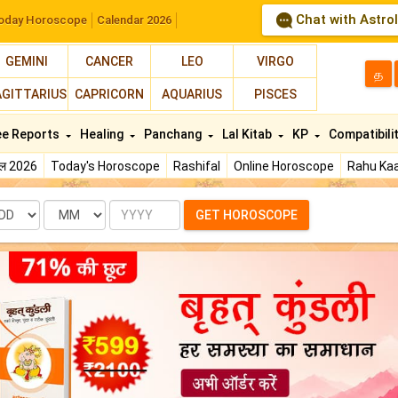
Chat with Astro
oday Horoscope
Calendar 2026
GEMINI
CANCER
LEO
VIRGO
த
AGITTARIUS
CAPRICORN
AQUARIUS
PISCES
ee Reports
Healing
Panchang
Lal Kitab
KP
Compatibili
फल 2026
Today's Horoscope
Rashifal
Online Horoscope
Rahu Kaa
te
Month
Year
GET HOROSCOPE