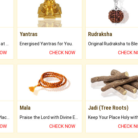
Yantras
Rudraksha
Buy Genuine Gemstones at Best Prices.
Energised Yantras for You.
NOW
CHECK NOW
CHECK 
Mala
Jadi (Tree Roots)
Bring Good Luck to your Place with Feng Shui.
Praise the Lord with Divine Energies of Mala.
NOW
CHECK NOW
CHECK 