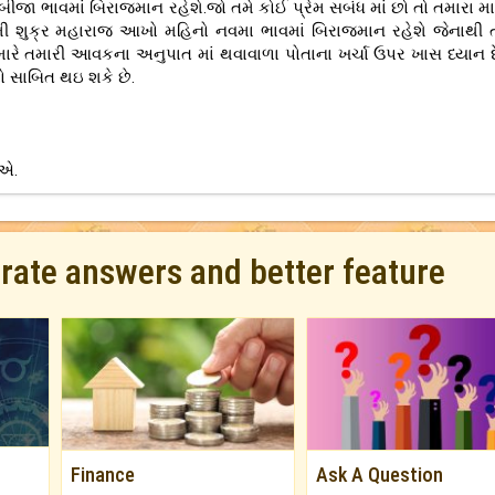
ીજા ભાવમાં બિરાજમાન રહેશે.જો તમે કોઈ પ્રેમ સબંધ માં છો તો તમારા મ
ી શુક્ર મહારાજ આખો મહિનો નવમા ભાવમાં બિરાજમાન રહેશે જેનાથી 
મારે તમારી આવકના અનુપાત માં થવાવાળા પોતાના ખર્ચા ઉપર ખાસ ધ્યાન દ
ો સાબિત થઇ શકે છે.
ઈએ.
urate answers and better feature
Finance
Ask A Question