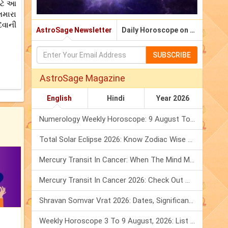
ાટે આ
તમારા
ેવાની
AstroSage Newsletter
Daily Horoscope on Email
SUBSCRIBE
AstroSage Magazine
English
Hindi
Year 2026
Numerology Weekly Horoscope: 9 August To 15 August, 2026
Total Solar Eclipse 2026: Know Zodiac Wise Prediction
Mercury Transit In Cancer: When The Mind Meets The Heart!
Mercury Transit In Cancer 2026: Check Out What It Brings For You
Shravan Somvar Vrat 2026: Dates, Significance & Rituals In August
Weekly Horoscope 3 To 9 August, 2026: List Of Fasts & Festivals