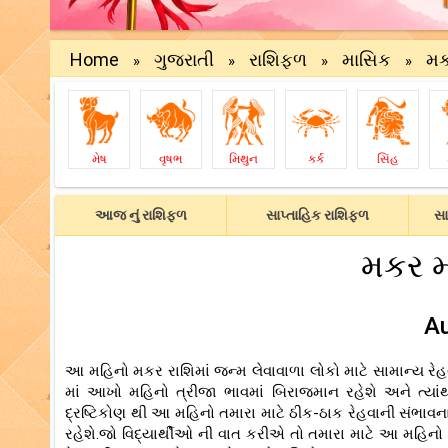
Home
ગુજરાતી
રાશિફળ
માસિક
મક
»
»
»
»
મેષ
વૃષભ
મિથુન
કર્ક
સિંહ
આજ નું રાશિફળ
સાપ્તાહિક રાશિફળ
સા
મકર મ
A
આ મહિનો મકર રાશિમાં જન્મ લેવાવાળા લોકો માટે સામાન્ય રેહ
માં આખો મહિનો ત્રીજા ભાવમાં બિરાજમાન રહેશે અને ત્યાં
દ્રષ્ટિકોણ થી આ મહિનો તમારા માટે ઠીક-ઠાક રેહવાની સંભાવ
રહેશે.જો વિદ્યાર્થીઓ ની વાત કરીએ તો તમારા માટે આ મહિન