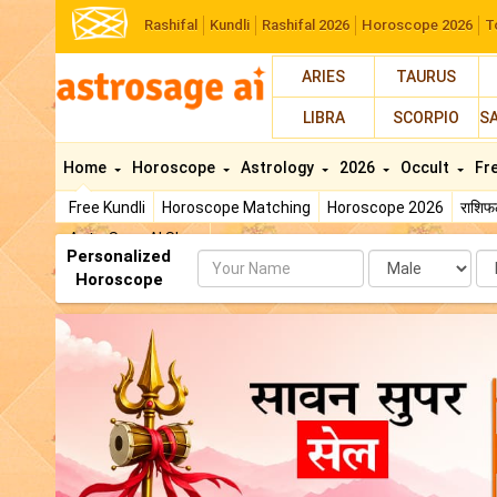
Rashifal
Kundli
Rashifal 2026
Horoscope 2026
T
ARIES
TAURUS
LIBRA
SCORPIO
S
Home
Horoscope
Astrology
2026
Occult
Fr
Free Kundli
Horoscope Matching
Horoscope 2026
राशि
AstroSage AI Shop
Personalized
Name
Da
Horoscope