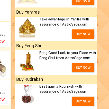
BUY NOW
Buy Yantras
Take advantage of Yantra with
assurance of AstroSage.com
BUY NOW
Original Rudraksha to Bless Your Way.
NOW
Buy Feng Shui
Bring Good Luck to your Place with
Feng Shui.from AstroSage.com
BUY NOW
Buy Rudraksh
Best quality Rudraksh with
assurance of AstroSage.com
Keep Your Place Holy with Jadi.
NOW
BUY NOW