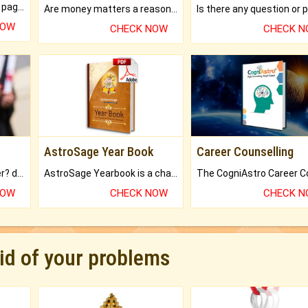
What will you get in 250+ pages Colored Brihat Kundli.
Are money matters a reason for the dark-circles under your eyes?
NOW
CHECK NOW
CHECK 
AstroSage Year Book
Career Counselling
Worried about your career? don't know what is.
AstroSage Yearbook is a channel to fulfill your dreams and destiny.
NOW
CHECK NOW
CHECK 
rid of your problems