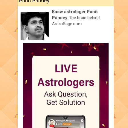
Punit Pandey
Know astrologer Punit
Pandey:
the brain behind
AstroSage.com