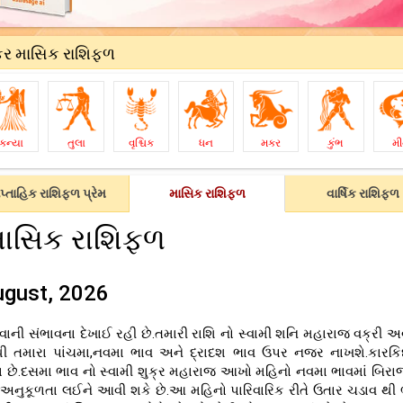
ર માસિક રાશિફળ
કન્યા
તુલા
વૃશ્ચિક
ધન
મકર
કુંભ
મ
પ્તાહિક રાશિફળ પ્રેમ
માસિક રાશિફળ
વાર્ષિક રાશિફળ
ાસિક રાશિફળ
ugust, 2026
વાની સંભાવના દેખાઈ રહી છે.તમારી રાશિ નો સ્વામી શનિ મહારાજ વક્રી અ
થી તમારા પાંચમા,નવમા ભાવ અને દ્રાદશ ભાવ ઉપર નજર નાખશે.કારકિર્
ના છે.દસમા ભાવ નો સ્વામી શુક્ર મહારાજ આખો મહિનો નવમા ભાવમાં બિર
ો અનુકૂળતા લઈને આવી શકે છે.આ મહિનો પારિવારિક રીતે ઉતાર ચડાવ થી 