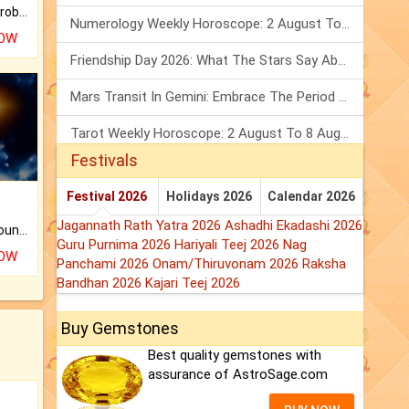
Is there any question or problem lingering.
Numerology Weekly Horoscope: 2 August To 8 August, 2026
NOW
Friendship Day 2026: What The Stars Say About Your Best Friend!
Mars Transit In Gemini: Embrace The Period Full Of Energy & Intelligence
Tarot Weekly Horoscope: 2 August To 8 August, 2026
Festivals
Festival 2026
Holidays 2026
Calendar 2026
Jagannath Rath Yatra 2026
Ashadhi Ekadashi 2026
The CogniAstro Career Counselling Report is the most comprehensive report available on this topic.
Guru Purnima 2026
Hariyali Teej 2026
Nag
NOW
Panchami 2026
Onam/Thiruvonam 2026
Raksha
Bandhan 2026
Kajari Teej 2026
Buy Gemstones
Best quality gemstones with
assurance of AstroSage.com