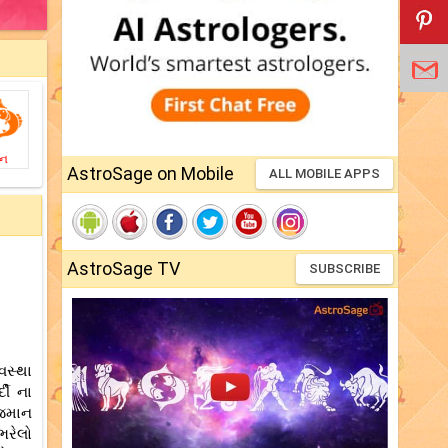
ીન
AstroSage on Mobile
ALL MOBILE APPS
AstroSage TV
SUBSCRIBE
વસ્થા
દી ના
ાજમાન
ભરેલો