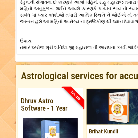
રેહવાની સંભાવના છે કારણકે આખો મહિનો રાહુ મહારાજ તમારા બ
મહિનો અનુકૂળતા લઈને આવશે કારણકે પાંચમા ભાવ નો સ્વામ
સબંધ માં પ્યાર વધશે.જો તમારી આર્થિક સ્થિતિ ને જોઈએ તો ત
જરૂરત હશે.આ મહિનો આરોગ્ય ના દ્રષ્ટિકોણ થી ધ્યાન દેવાવાળ
ઉપાય
તમારે દરરોજ શ્રી શનિદેવ જી મહારાજ ની આરાધના કરવી જો
Astrological services for acc
33% OFF
Dhruv Astro
Software - 1 Year
Brihat Kundli