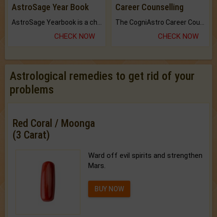
AstroSage Year Book
Career Counselling
AstroSage Yearbook is a channel to fulfill your dreams and destiny.
The CogniAstro Career Counselling Report is the most comprehensive report available on this topic.
CHECK NOW
CHECK NOW
Astrological remedies to get rid of your
problems
Red Coral / Moonga
(3 Carat)
Ward off evil spirits and strengthen
Mars.
BUY NOW