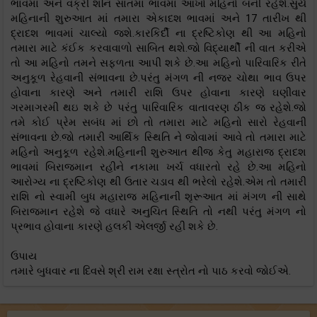
ભાવમાં અને વક્રી શનિ સાતમા ભાવમાં આખો મહિનો બની રહેશે.સુર્ય
મહિનાની શુરુઆત માં તમારા એકાદશ ભાવમાં અને 17 તારીખ થી
દ્રાદશ ભાવમાં ચાલ્યો જશે.કારકિર્દી ના દ્રષ્ટિકોણ થી આ મહિનો
તમારા માટે કંઈક કરવાવાળો સાબિત થશે.જો વિદ્યાર્થી ની વાત કરીએ
તો આ મહિનો તમને સફળતા આપી શકે છે.આ મહિનો પારિવારિક રીતે
અનુકૂળ રેહવાની સંભાવના છે.પરંતુ મંગળ ની નજર ચોથા ભાવ ઉપર
હોવાના કારણે અને તમારી રાશિ ઉપર હોવાના કારણે ઘણીવાર
ગરમાગરમી થઇ શકે છે પરંતુ પારિવારિક વાતાવરણ ઠીક જ રહેશે.જો
તમે કોઈ પ્રેમ સબંધ માં છો તો તમારા માટે મહિનો સારો રેહવાની
સંભાવના છે.જો તમારી આર્થિક સ્થિતિ ને જોવામાં આવે તો તમારા માટે
મહિનો અનુકૂળ રહેશે.મહિનાની શુરુઆત થીજ કેતુ મહારાજ દ્રાદશ
ભાવમાં બિરાજમાન રહીને નકામા ખર્ચ વધારતો રહે છે.આ મહિનો
આરોગ્ય ના દ્રષ્ટિકોણ થી ઉતાર ચડાવ થી ભરેલો રહેશે.એમ તો તમારી
રાશિ નો સ્વામી બુધ મહારાજ મહિનાની શૃરૂઆત માં મંગળ ની સાથે
બિરાજમાન રહેશે જે વધારે અનુચિત સ્થિતિ તો નથી પરંતુ મંગળ નો
પ્રભાવ હોવાના કારણે હલકી એલર્જી રહી શકે છે.
ઉપાય
તમારે બુધવાર ના દિવસે શ્રી રામ રક્ષા સ્ત્રોત નો પાઠ કરવો જોઈએ.