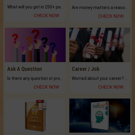
What will you get in 250+ pages Colored Brihat Kundli.
Are money matters a reason for the dark-circles under your eyes?
CHECK NOW
CHECK NOW
Ask A Question
Career / Job
Is there any question or problem lingering.
Worried about your career? don't know what is.
CHECK NOW
CHECK NOW