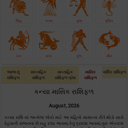
સિંહ
કન્યા
તુલા
વૃશ્ચિક
ધન
મકર
કુંભ
મીન
આજ નું
સાપ્તાહિક
સાપ્તાહિક
માસિક
વાર્ષિક રાશિફળ
રાશિફળ
રાશિફળ
રાશિફળ પ્રેમ
રાશિફળ
કન્યા માસિક રાશિફળ
August, 2026
કન્યા રાશિ માં જન્મેલા લોકો માટે આ મહિનો સામાન્ય રીતે થોડો સારો
રેહવાની સંભાવના છે.રાહુ છઠા ભાવમાં,કેતુ દ્રાદશ ભાવમાં,ગુરુ એકાદશ