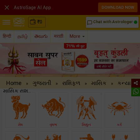

AstroSage AI App
DOWNLOAD NOW
₹
0
Chat with Astrologer
chat_bubble_outline
हिन्दी
தமிழ்
తెలుగు
मराठी
More
Home
ગુજરાતી
રાશિફળ
માસિક
કન્યા
»
»
»
»
માસિક રાશ..
મેષ
વૃષભ
મિથુન
કર્ક