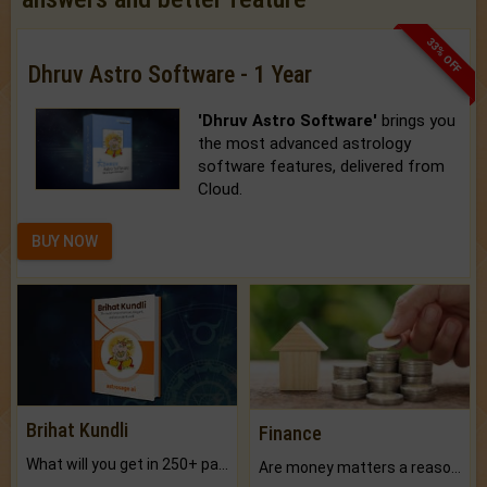
33% OFF
Dhruv Astro Software - 1 Year
'Dhruv Astro Software'
brings you
the most advanced astrology
software features, delivered from
Cloud.
BUY NOW
Brihat Kundli
Finance
What will you get in 250+ pages Colored Brihat Kundli.
Are money matters a reason for the dark-circles under your eyes?