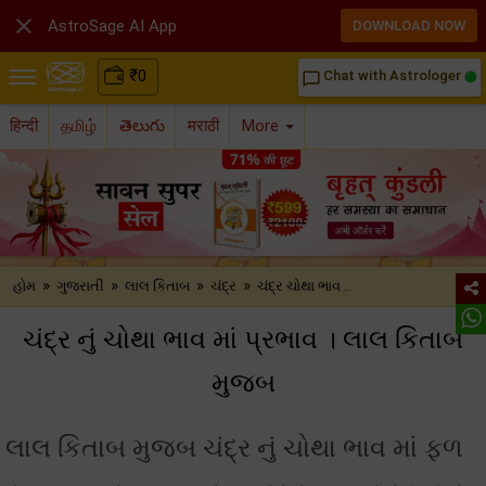

AstroSage AI App
DOWNLOAD NOW
₹
0
Chat with Astrologer
chat_bubble_outline
हिन्दी
தமிழ்
తెలుగు
मराठी
More
»
»
»
»
હોમ
ગુજરાતી
લાલ કિતાબ
ચંદ્ર
ચંદ્ર ચોથા ભાવ ..
ચંદ્ર નું ચોથા ભાવ માં પ્રભાવ । લાલ કિતાબ
મુજબ
લાલ કિતાબ મુજબ ચંદ્ર નું ચોથા ભાવ માં ફળ