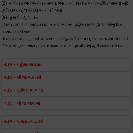
(2) વ્યભિચાર અને અનૈતિક સંબંધો જાતક ની પ્રતિષ્ઠા અને આર્થિક બાબતો માટે
હાનિકારક રહેશે એટલે આના થી બચો.
(3)વધુ ખર્ચ, વધુ આવક.
(4)કોઈપણ સારો અથવા નવો કામ શરૂં કરતા પહેલા ઘર માં દૂધ થી ભરેલું ટિન
અથવા મટુકી રાખો.
(5)દસમા ઘર માં ગુરૂ ની આડઅસર થી છૂટકારો મેળવવા, જાતક તેમના દાદા સાથે
ઈશ્વર ની પૂજા સ્થાન માં જયી ભગવાન ના ચરણો માં માથું મૂકી નેચઢાવો આપે.
ચંદ્ર - પહેલા ભાવ માં
ચંદ્ર - બીજા ભાવ માં
ચંદ્ર - ત્રીજા ભાવ માં
ચંદ્ર - ચોથા ભાવ માં
ચંદ્ર - પાંચમા ભાવ માં