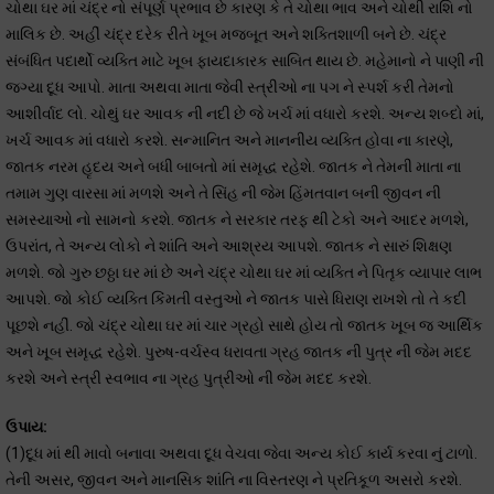
ચોથા ઘર માં ચંદ્ર નો સંપૂર્ણ પ્રભાવ છે કારણ કે તે ચોથા ભાવ અને ચોથી રાશિ નો
માલિક છે. અહીં ચંદ્ર દરેક રીતે ખૂબ મજબૂત અને શક્તિશાળી બને છે. ચંદ્ર
સંબંધિત પદાર્થો વ્યક્તિ માટે ખૂબ ફાયદાકારક સાબિત થાય છે. મહેમાનો ને પાણી ની
જગ્યા દૂધ આપો. માતા અથવા માતા જેવી સ્ત્રીઓ ના પગ ને સ્પર્શ કરી તેમનો
આશીર્વાદ લો. ચોથું ઘર આવક ની નદી છે જે ખર્ચ માં વધારો કરશે. અન્ય શબ્દો માં,
ખર્ચ આવક માં વધારો કરશે. સન્માનિત અને માનનીય વ્યક્તિ હોવા ના કારણે,
જાતક નરમ હૃદય અને બધી બાબતો માં સમૃદ્ધ રહેશે. જાતક ને તેમની માતા ના
તમામ ગુણ વારસા માં મળશે અને તે સિંહ ની જેમ હિંમતવાન બની જીવન ની
સમસ્યાઓ નો સામનો કરશે. જાતક ને સરકાર તરફ થી ટેકો અને આદર મળશે,
ઉપરાંત, તે અન્ય લોકો ને શાંતિ અને આશ્રય આપશે. જાતક ને સારું શિક્ષણ
મળશે. જો ગુરુ છઠ્ઠા ઘર માં છે અને ચંદ્ર ચોથા ઘર માં વ્યક્તિ ને પિતૃક વ્યાપાર લાભ
આપશે. જો કોઈ વ્યક્તિ કિંમતી વસ્તુઓ ને જાતક પાસે ધિરાણ રાખશે તો તે કદી
પૂછશે નહીં. જો ચંદ્ર ચોથા ઘર માં ચાર ગ્રહો સાથે હોય તો જાતક ખૂબ જ આર્થિક
અને ખૂબ સમૃદ્ધ રહેશે. પુરુષ-વર્ચસ્વ ધરાવતા ગ્રહ જાતક ની પુત્ર ની જેમ મદદ
કરશે અને સ્ત્રી સ્વભાવ ના ગ્રહ પુત્રીઓ ની જેમ મદદ કરશે.
ઉપાય:
(1)દૂધ માં થી માવો બનાવા અથવા દૂધ વેચવા જેવા અન્ય કોઈ કાર્ય કરવા નું ટાળો.
તેની અસર, જીવન અને માનસિક શાંતિ ના વિસ્તરણ ને પ્રતિકૂળ અસરો કરશે.