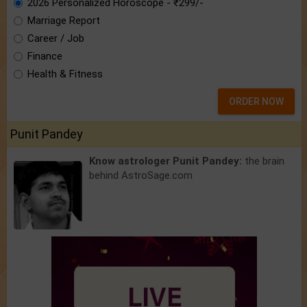
2026 Personalized Horoscope - ₹299/-
Marriage Report
Career / Job
Finance
Health & Fitness
ORDER NOW
Punit Pandey
Know astrologer Punit Pandey:
the brain
behind AstroSage.com