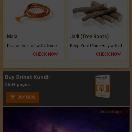
Mala
Jadi (Tree Roots)
Praise the Lord with Divine Energies of Mala.
Keep Your Place Holy with Jadi.
CHECK NOW
CHECK NOW
Buy Brihat Kundli
250+ pages
BUY NOW