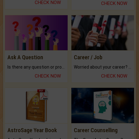
CHECK NOW
CHECK NOW
Ask A Question
Career / Job
Is there any question or problem lingering.
Worried about your career? don't know what is.
CHECK NOW
CHECK NOW
AstroSage Year Book
Career Counselling