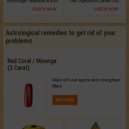
AstroSage Yearbook is a channel to fulfill your dreams and destiny.
The CogniAstro Career Counselling Report is the most comprehensive report available on this topic.
CHECK NOW
CHECK NOW
Astrological remedies to get rid of your
problems
Red Coral / Moonga
(3 Carat)
Ward off evil spirits and strengthen
Mars.
BUY NOW