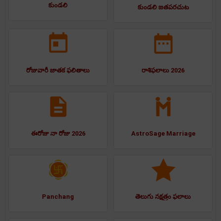
కుండలి
కుండలి జతపరచుట
రోజువారీ జాతక ఫలితాలు
రాశిఫలాలు 2026
ఈరోజు నా రోజు 2026
AstroSage Marriage
Panchang
తెలుగు నక్షత్రం ఫలాలు