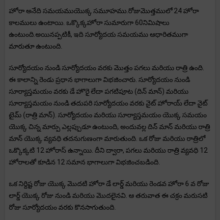
హోరా అనేది సమయముయొక్క సమూహము.రోజుమొత్తములో 24 హోరా
కాలములు ఉంటాయి. ఒక్కొక్కహోరా సుమారుగా 60నిమిషాలు
ఉంటుంది.అయినప్పటికీ, ఇది సూర్యోదయ సమయము ఆధారితముగా
మారుతూ ఉంటుంది.
సూర్యోదయం నుండి సూర్యోదయం వరకు మొత్తం పగలు మరియు రాత్రి ఉంది.
ఈ కాలాన్ని రెండు ప్రధాన భాగాలుగా విభజించారు. సూర్యోదయం నుండి
సూర్యాస్తమయం వరకు డే హొరై లేదా పగటిపూట (దిన్ మాన్) మరియు
సూర్యాస్తమయం నుండి తదుపరి సూర్యోదయం వరకు నైట్ హోరాయ్ లేదా నైట్
టైమ్ (రాత్రి మాన్). సూర్యోదయం మరియు సూర్యాస్తమయం యొక్క సమయం
యొక్క చిన్న మార్పు ఎల్లప్పుడూ ఉంటుంది, అందువల్ల దిన్ మాన్ మరియు రాత్రి
మాన్ యొక్క వ్యవధి తదనుగుణంగా మారుతుంది. ఒక రోజు మరియు రాత్రిలో
ఒక్కొక్కటి 12 హోరాస్ ఉన్నాయి. దీని ద్వారా, పగలు మరియు రాత్రి వ్యవధి 12
హోరాలతో కూడిన 12 సమాన భాగాలుగా విభజించబడింది.
ఒక నిర్దిష్ట రోజు యొక్క మొదటి హోరా డే లార్డ్ మరియు రెండవ హోరా 6 వ రోజు
లార్డ్ యొక్క రోజు నుండి మరియు మొదలైనవి. ఆ తరువాత ఈ చక్రం మరుసటి
రోజు సూర్యోదయం వరకు కొనసాగుతుంది.