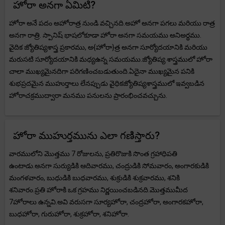
హోరా అనగా ఏమిటి?
హోరా అనే పదం అహోరాత్ర నుండి వచ్చినది.అహో అనగా పగలు మరియు రాత్ర
అనగా రాత్రి. స్పానిష్ భాషలోకూడా హోరా అనగా సమయము అనిఅర్ధము.
వైదిక జ్యోతిష్యశాస్త్ర ప్రకారము, అ{హోరా}త్ర అనగా సూర్యోదయానికి మరియు
మరుసటి సూర్యోదయానికి మధ్యఉన్న సమయము.జ్యోతిష్య శాస్త్రములో హోరా
చాలా ముఖ్యమైనదిగా పరిగణించబడుతుంది.ఏదైనా ముఖ్యమైన పనికి
శుభప్రదమైన ముహుర్తాలు లేనప్పుడు వైధికజ్యోతిష్యశాస్త్రములో ఇవ్వబడిన
హోరాచక్రముద్వారా మనము పనులను ప్రారంభించవచ్చును.
హోరా ముహుర్తమును ఎలా గణిస్తారు?
వారములోని మొత్తము 7 రోజులను, ప్రతిరొజుకి సొంత గ్రహాధిపతి
ఉంటాడు.అనగా సుర్యుడికి ఆదివారము, చంద్రుడికి సోమవారం, అంగారకుడికి
మంగళవారం, బుధుడికి బుధవారము, శుక్రుడికి శుక్రవారము, శనికి
శనివారం.ప్రతి హోరాకి ఒక గ్రహము నిర్ణయించబడినది.మొత్తముమీద
7హోరాలు ఉన్నవి.అవి వరుసగా సూర్యహోరా, చంద్రహోరా, అంగారకహోరా,
బుధహోరా, గురుహోరా, శుక్రహోరా, శనిహోరా.