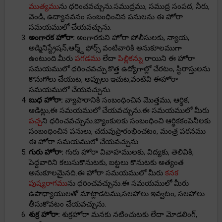
ముత్యము
ను ధరించవచ్చును.సముద్రము, సముద్ర సంపద, నీరు,
వెండి, ఉద్యానవనం సంబంధించిన పనులను ఈ హోరా
సమయములో చేయవచ్చును.
అంగారక హోరా:
అంగారకుని హోరా పోలీసులకు, న్యాయ,
అడ్మినిస్ట్రేషన్,ఆర్మ్డ్ ఫోర్స్ వంటివారికి అనుకూలముగా
ఉంటుంది.మీరు
పగడము
లేదా
పిల్లికన్ను
రాయిని ఈ హోరా
సమయములో ధరించవచ్చు.కొత్త ఉద్యోగాల్లో చేరటం, స్థిరాస్తులను
కొనుగోలు చేయుట, అప్పులు ఇచుట,వంటివి ఈహోరా
సమయములో చేయవచ్చును.
బుధ హోరా:
వ్యాపారానికి సంబంధించిన మొత్తము, ఆర్ధిక,
ఆడిట్లు,ఈ సమయములో చేయవచ్చును.ఈ సమయములో మీరు
పచ్చ
ని ధరించవచ్చును.బ్యాంకులకు సంబంధించి ఆర్ధికకంపెనీలకు
సంబంధించిన పనులు, చదువుప్రారంభించటం, మంత్ర పఠనము
ఈ హోరా సమయములో చేయవచ్చును.
గురు హోరా:
గురు హోరా వివాహములకు, విద్యకు, తెలివికి,
పెద్దవారిని కలుసుకొనుటకు, బట్టలు కొనుటకు అత్యంత
అనుకూలమైనది.ఈ హోరా సమయములో మీరు
కనక
పుష్యరాగము
ను ధరించవచ్చును.ఈ సమయములో మీరు
ఉపాధ్యాయులతో మాట్లాడటము,సలహాలు ఇవ్వటం, సలహాలు
తీసుకోవటం చేయవచ్చును.
శుక్ర హోరా:
శుక్రహోరా మనకు నటించుటకు లేదా మోడలింగ్,