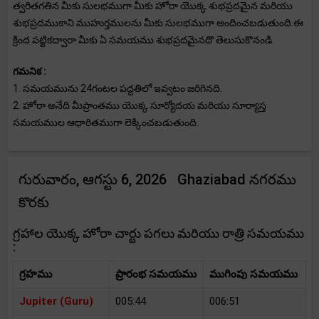
త్వరితగతిన మీకు సులభముగా మీకు హోరా యొక్క శుభప్రదమైన మరియు
శుభప్రదముకాని ముహుర్తములను మీకు సులభముగా అందించబడుతుంది.ఈ
క్రింద పట్టికద్వారా మీకు ఏ సమయము శుభప్రదమైనదొ తెలుసుకొనండి.
గమనిక :
1. సమయమును 24గంటల పద్దతిలో ఇవ్వటం జరిగినది.
2. హోరా అనేది మీప్రాంతము యొక్క సూర్యోదయ మరియు సూర్యాస్త
సమయముల ఆధారితముగా లెక్కించబడుతుంది.
గురువారం, ఆగస్టు 6, 2026 Ghaziabad నగరము
కొరకు
గ్రహాల యొక్క హోరా చార్టు పగలు మరియు రాత్రి సమయము
:
గ్రహము
ప్రారంభ సమయము
ముగింపు సమయము
Jupiter (Guru)
005:44
006:51