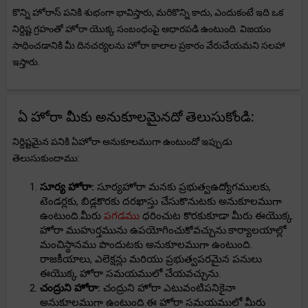
కొన్ని హోరాస్ పనికి శుభంగా భావిస్తారు, మరికొన్ని కాదు, ఎందుకంటే ఇది ఒక
నిర్దిష్ట గ్రహంతో హోరా యొక్క సంబంధంపై ఆధారపడి ఉంటుంది. విజయం
సాధించడానికి మీ దినచర్యలను హోరా కాలాల ప్రకారం వేరుచేయమని సలహా
ఇస్తారు.
ఏ హోరా మీకు అనుకూలమైనదో తెలుసుకోండి:
నిర్దిష్టమైన పనికి ఏహోరా అనుకూలముగా ఉంటుందో ఇప్పుడు
తెలుసుకుందాము:
సూర్య హోరా:
సూర్యహోరా మనకు ప్రభుత్వఉద్యోగములకు,
టెండర్లకు, బిడ్లకొరకు దరఖాస్తు చేసుకొనుటకు అనుకూలముగా
ఉంటుంది.మీరు
పగడము
ధరించుట కొరకుకూడా మీరు ఈయొక్క
హోరా ముహుర్తమును ఉపయోగించుకోవచ్చును.కార్యాలయాల్లో
మంచిస్థానము పొందుటకు అనుకూలముగా ఉంటుంది.
రాజకీయాలు, ఎలెక్షన్లు మరియు ప్రభుత్వపరమైన పనులు
ఈయొక్క హోరా సమయములో చేయవచ్చును.
చంద్రుని హోరా:
చంద్రుని హోరా ఎటువంటిపనికైనా
అనుకూలముగా ఉంటుంది.ఈ హోరా సమయములో మీరు