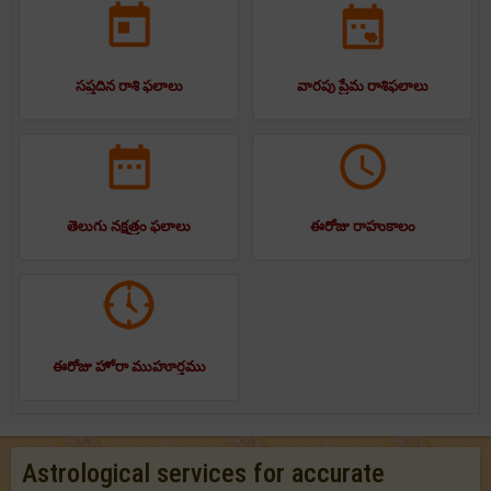
సప్తదిన రాశి ఫలాలు
వారపు ప్రేమ రాశిఫలాలు
తెలుగు నక్షత్రం ఫలాలు
ఈరోజు రాహుకాలం
ఈరోజు హోరా ముహూర్తము
Astrological services for accurate