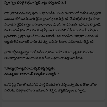
స్వం స్వం చరిత్ర శిక్షరేనా పృథివ్యాం సర్వమానవ: ||
గొప్ప వారసత్వం ఉన్న భూమి, భారతదేశం వివిధ యుగాలలో అనేక పవిత్ర ges
షులను కలిగి ఉంది, వారి దైవిక జ్ఞానాన్ని అందిస్తుంది. వేద జ్యోతిషశాస్త్రం కూడా
పురాతన దైవిక శాస్త్రం, ఇది చాలా కాలం నుండి మానవులకు సహాయం చేస్తుంది.
ముహూరత్ (మంచి సమయం) ఏదైనా మంచి పని చేసే ముందు లేదా ఏదైనా
ప్రయాణాన్ని ప్రారంభించే ముందు పరిగణించబడుతోంది, తద్వారా ఎటువంటి
అడ్డంకి లేకుండా అదే సాధించవచ్చు. ఇది సానుకూల ఫలితాలను తెస్తుంది.
వైదిక జ్యోతిష్యశాస్త్రములో హోరా చక్రము అనేది ఒక ముఖ్యమైన మరియు
అంతర్భాగముగా ఉంటుంది.ఇది క్రింది విధముగా వర్ణింపబడినది.
"యస్య గ్రహస్య వరే యట్కిటికర్మ ప్రకృతి :
తటస్య కాల హొరయన్ సర్వమేవ విద్యాతీ. "
ఒక నిర్దిష్ట రోజులో ఒక పనిని పూర్తి చేయవలసి వచ్చినప్పుడు, ఆ రోజు హోరా
మరియు నక్షత్రాలలో ఇది జరగాలని వేర్వేరు జ్యోతిష్కులు చెప్పారు.