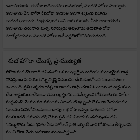
ఉదాహరణకు : ఈరోజు ఆదివారము అనుకుంటే, మొదటి హోరా సూర్యుడు
అవుతాడు.2వ హోరా 6వరోజు అధిపతి అనగా శుక్రుడు,మూడు
బుధుడు,నాలుగు చంద్రుడు,ఐదు శని, ఆరు గురుడు, ఏడు అంగారకుడు
అవుతాడు.తరువాత మళ్ళి సూర్యుడు అవుతాడు.తరువాత రోజు
సూర్యోదయము, మొదటి హోరా ఇదే పద్దతిలో కొనసాగుతుంది.
శుభ హోరా యొక్క ప్రాముఖ్యత
హోరా మన రోజువారీ జీవితంలో ఒక ముఖ్యమైన మరియు ముఖ్యమైన పాత్ర
పోషిస్తుంది మరియు కొన్ని నిర్దిష్ట పనులను చేయడంలో ఇది సంబంధితంగా
ఉంటుంది. ప్రతి ఒక్కరూ గరిష్ట లాభాలను సాధించడానికి ఎటువంటి అడ్డంకులు
లేదా అడ్డంకులు లేకుండా తమ లక్ష్యాలను నెరవేర్చాలని కోరుకుంటారు. హోరా
మద్దతుతో, మేము మా పనులను ఎటువంటి ఇబ్బంది లేకుండా చేయగలము
మరియు పనిలో విజయం దాదాపుగా భరోసా ఇవ్వబడుతుంది. హోరా
ముహూరత్ సమయంలో, చేసిన ప్రతి పని విజయవంతమవుతుందని
నమ్ముతారు. ఏడు గ్రహాల ఏడు హోరాస్ ప్రతి ఒక్కరికీ వారి కోరికలను తీర్చడానికి
మంచి లేదా చెడు అవకాశాలను అందిస్తుంది.