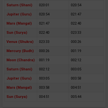
Saturn (Shani)
020:01
020:54
Jupiter (Guru)
020:54
021:47
Mars (Mangal)
021:47
022:40
Sun (Surya)
022:40
023:33
Venus (Shukra)
023:33
000:26
Mercury (Budh)
000:26
001:19
Moon (Chandra)
001:19
002:12
Saturn (Shani)
002:12
003:05
Jupiter (Guru)
003:05
003:58
Mars (Mangal)
003:58
004:51
Sun (Surya)
004:51
005:44