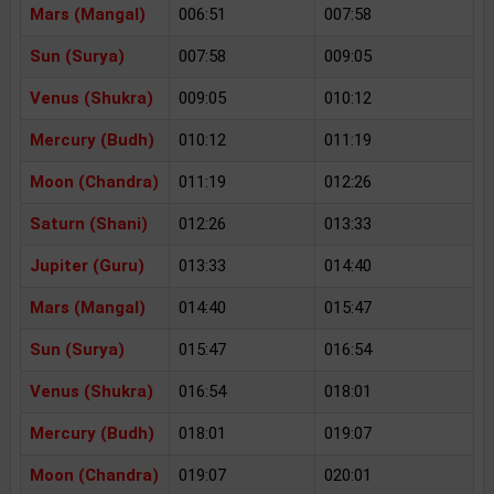
Mars (Mangal)
006:51
007:58
Sun (Surya)
007:58
009:05
Venus (Shukra)
009:05
010:12
Mercury (Budh)
010:12
011:19
Moon (Chandra)
011:19
012:26
Saturn (Shani)
012:26
013:33
Jupiter (Guru)
013:33
014:40
Mars (Mangal)
014:40
015:47
Sun (Surya)
015:47
016:54
Venus (Shukra)
016:54
018:01
Mercury (Budh)
018:01
019:07
Moon (Chandra)
019:07
020:01