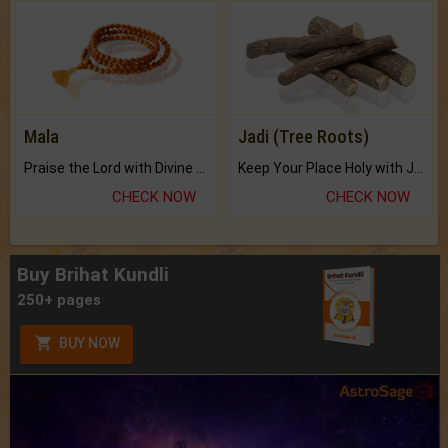
Mala
Jadi (Tree Roots)
Praise the Lord with Divine Energies of Mala.
Keep Your Place Holy with Jadi.
CHECK NOW
CHECK NOW
Buy Brihat Kundli
250+ pages
BUY NOW