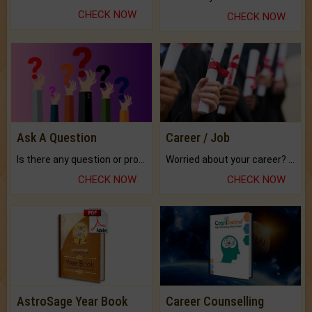
CHECK NOW
CHECK NOW
Ask A Question
Career / Job
Is there any question or problem lingering.
Worried about your career? don't know what is.
CHECK NOW
CHECK NOW
AstroSage Year Book
Career Counselling