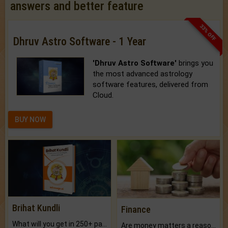
answers and better feature
33% OFF
Dhruv Astro Software - 1 Year
'Dhruv Astro Software'
brings you
the most advanced astrology
software features, delivered from
Cloud.
BUY NOW
Brihat Kundli
Finance
What will you get in 250+ pages Colored Brihat Kundli.
Are money matters a reason for the dark-circles under your eyes?