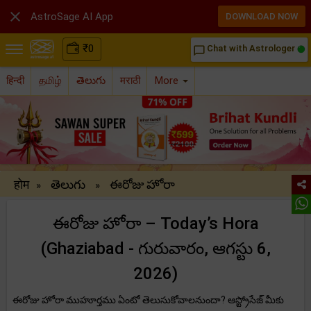

AstroSage AI App
DOWNLOAD NOW
₹
0
Chat with Astrologer
chat_bubble_outline
हिन्दी
தமிழ்
తెలుగు
मराठी
More
होम
తెలుగు
ఈరోజు హోరా
»
»
ఈరోజు హోరా – Today’s Hora
(Ghaziabad - గురువారం, ఆగస్టు 6,
2026)
ఈరోజు హోరా ముహూర్తము ఏంటో తెలుసుకోవాలనుందా? ఆస్ట్రోసేజ్ మీకు