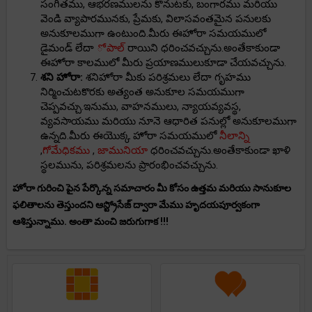
సంగీతము, ఆభరణములను కొనుటకు, బంగారము మరియు
వెండి వ్యాపారమునకు, ప్రేమకు, విలాసవంతమైన పనులకు
అనుకూలముగా ఉంటుంది.మీరు ఈహోరా సమయములో
డైమండ్ లేదా
ోపాల్
రాయిని ధరించవచ్చును.అంతేకాకుండా
ఈహోరా కాలములో మీరు ప్రయాణములుకూడా చేయవచ్చును.
శని హోరా:
శనిహోరా మీకు పరిశ్రమలు లేదా గృహము
నిర్మించుటకొరకు అత్యంత అనుకూల సమయముగా
చెప్పవచ్చు.ఇనుము, వాహనములు, న్యాయవ్యవస్థ,
వ్యవసాయము మరియు నూనె ఆధారిత పనుల్లో అనుకూలముగా
ఉన్నది.మీరు ఈయొక్క హోరా సమయములో
నీలాన్ని
,
గోమేధికము
,
జామునియా
ధరించవచ్చును.అంతేకాకుండా ఖాళి
స్థలమును, పరిశ్రమలను ప్రారంభించవచ్చును.
హోరా గురించి పైన పేర్కొన్న సమాచారం మీ కోసం ఉత్తమ మరియు సానుకూల
ఫలితాలను తెస్తుందని ఆస్ట్రోసేజ్ ద్వారా మేము హృదయపూర్వకంగా
ఆశిస్తున్నాము. అంతా మంచి జరుగుగాక !!!