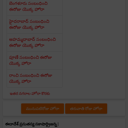
బెంగళూరు సంబంధించి
ఈరోజు యొక్క హోరా
హైదరాబాద్ సంబంధించి
ఈరోజు యొక్క హోరా
అహమ్మదాబాద్ సంబంధించి
ఈరోజు యొక్క హోరా
పూణే సంబంధించి ఈరోజు
యొక్క హోరా
రాంచి సంబంధించి ఈరోజు
యొక్క హోరా
ఇతర నగరాల హోరా కొరకు
మునుపటిరోజు హోరా
తరువాతి రోజు హోరా
ఈదాదేశ్ ప్రసుతస్య సకాషాద్గ్రిజన్న |