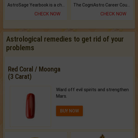
AstroSage Yearbook is a channel to fulfill your dreams and destiny.
The CogniAstro Career Counselling Report is the most comprehensive report available on this topic.
CHECK NOW
CHECK NOW
Astrological remedies to get rid of your
problems
Red Coral / Moonga
(3 Carat)
Ward off evil spirits and strengthen
Mars.
BUY NOW