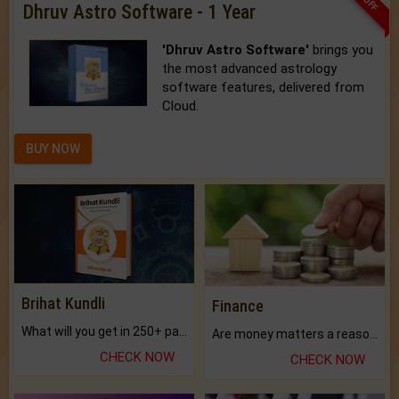
Dhruv Astro Software - 1 Year
'Dhruv Astro Software'
brings you
the most advanced astrology
software features, delivered from
Cloud.
BUY NOW
Brihat Kundli
Finance
What will you get in 250+ pages Colored Brihat Kundli.
Are money matters a reason for the dark-circles under your eyes?
CHECK NOW
CHECK NOW