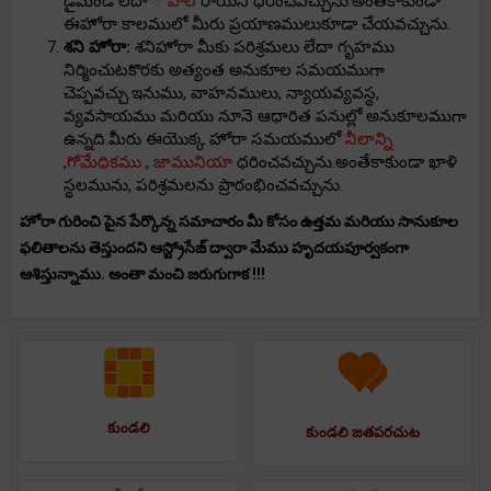
డైమండ్ లేదా
ోపాల్
రాయిని ధరించవచ్చును.అంతేకాకుండా
ఈహోరా కాలములో మీరు ప్రయాణములుకూడా చేయవచ్చును.
శని హోరా:
శనిహోరా మీకు పరిశ్రమలు లేదా గృహము
నిర్మించుటకొరకు అత్యంత అనుకూల సమయముగా
చెప్పవచ్చు.ఇనుము, వాహనములు, న్యాయవ్యవస్థ,
వ్యవసాయము మరియు నూనె ఆధారిత పనుల్లో అనుకూలముగా
ఉన్నది.మీరు ఈయొక్క హోరా సమయములో
నీలాన్ని
,
గోమేధికము
,
జామునియా
ధరించవచ్చును.అంతేకాకుండా ఖాళి
స్థలమును, పరిశ్రమలను ప్రారంభించవచ్చును.
హోరా గురించి పైన పేర్కొన్న సమాచారం మీ కోసం ఉత్తమ మరియు సానుకూల
ఫలితాలను తెస్తుందని ఆస్ట్రోసేజ్ ద్వారా మేము హృదయపూర్వకంగా
ఆశిస్తున్నాము. అంతా మంచి జరుగుగాక !!!
కుండలి
కుండలి జతపరచుట