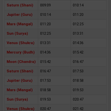
Saturn (Shani)
009:09
010:14
Jupiter (Guru)
010:14
011:20
Mars (Mangal)
011:20
012:25
Sun (Surya)
012:25
013:31
Venus (Shukra)
013:31
014:36
Mercury (Budh)
014:36
015:42
Moon (Chandra)
015:42
016:47
Saturn (Shani)
016:47
017:53
Jupiter (Guru)
017:53
018:58
Mars (Mangal)
018:58
019:53
Sun (Surya)
019:53
020:47
Venus (Shukra)
020:47
021:42