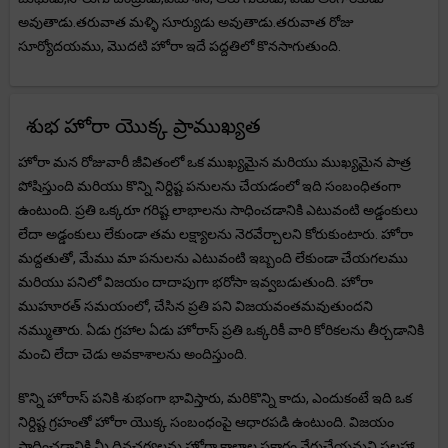
అవుతాడు.తరువాత మళ్ళి సూర్యుడు అవుతాడు.తరువాత రోజు
సూర్యోదయము, మొదటి హోరా ఇదే పద్దతిలో కొనసాగుతుంది.
శుభ హోరా యొక్క ప్రాముఖ్యత
హోరా మన రోజువారీ జీవితంలో ఒక ముఖ్యమైన మరియు ముఖ్యమైన పాత్ర
పోషిస్తుంది మరియు కొన్ని నిర్దిష్ట పనులను చేయడంలో ఇది సంబంధితంగా
ఉంటుంది. ప్రతి ఒక్కరూ గరిష్ట లాభాలను సాధించడానికి ఎటువంటి అడ్డంకులు
లేదా అడ్డంకులు లేకుండా తమ లక్ష్యాలను నెరవేర్చాలని కోరుకుంటారు. హోరా
మద్దతుతో, మేము మా పనులను ఎటువంటి ఇబ్బంది లేకుండా చేయగలము
మరియు పనిలో విజయం దాదాపుగా భరోసా ఇవ్వబడుతుంది. హోరా
ముహూరత్ సమయంలో, చేసిన ప్రతి పని విజయవంతమవుతుందని
నమ్ముతారు. ఏడు గ్రహాల ఏడు హోరాస్ ప్రతి ఒక్కరికీ వారి కోరికలను తీర్చడానికి
మంచి లేదా చెడు అవకాశాలను అందిస్తుంది.
కొన్ని హోరాస్ పనికి శుభంగా భావిస్తారు, మరికొన్ని కాదు, ఎందుకంటే ఇది ఒక
నిర్దిష్ట గ్రహంతో హోరా యొక్క సంబంధంపై ఆధారపడి ఉంటుంది. విజయం
సాధించడానికి మీ దినచర్యలను హోరా కాలాల ప్రకారం వేరుచేయమని సలహా