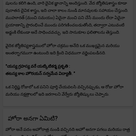
షులను కలిగి ఉంది, వారి దైవిక జ్ఞానాన్ని అందిస్తుంది. వేద జ్యోతిషశాస్త్రం కూడా
పురాతన దైవిక శాస్త్రం, ఇది చాలా కాలం నుండి మానవులకు సహాయం చేస్తుంది.
ముహూరత్ (మంచి సమయం) ఏదైనా మంచి పని చేసే ముందు లేదా ఏదైనా
ప్రయాణాన్ని ప్రారంభించే ముందు పరిగణించబడుతోంది, తద్వారా ఎటువంటి
అడ్డంకి లేకుండా అదే సాధించవచ్చు. ఇది సానుకూల ఫలితాలను తెస్తుంది.
వైదిక జ్యోతిష్యశాస్త్రములో హోరా చక్రము అనేది ఒక ముఖ్యమైన మరియు
అంతర్భాగముగా ఉంటుంది.ఇది క్రింది విధముగా వర్ణింపబడినది.
"యస్య గ్రహస్య వరే యట్కిటికర్మ ప్రకృతి :
తటస్య కాల హొరయన్ సర్వమేవ విద్యాతీ. "
ఒక నిర్దిష్ట రోజులో ఒక పనిని పూర్తి చేయవలసి వచ్చినప్పుడు, ఆ రోజు హోరా
మరియు నక్షత్రాలలో ఇది జరగాలని వేర్వేరు జ్యోతిష్కులు చెప్పారు.
హోరా అనగా ఏమిటి?
హోరా అనే పదం అహోరాత్ర నుండి వచ్చినది.అహో అనగా పగలు మరియు రాత్ర