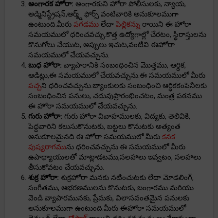
అంగారక హోరా:
అంగారకుని హోరా పోలీసులకు, న్యాయ,
అడ్మినిస్ట్రేషన్,ఆర్మ్డ్ ఫోర్స్ వంటివారికి అనుకూలముగా
ఉంటుంది.మీరు
పగడము
లేదా
పిల్లికన్ను
రాయిని ఈ హోరా
సమయములో ధరించవచ్చు.కొత్త ఉద్యోగాల్లో చేరటం, స్థిరాస్తులను
కొనుగోలు చేయుట, అప్పులు ఇచుట,వంటివి ఈహోరా
సమయములో చేయవచ్చును.
బుధ హోరా:
వ్యాపారానికి సంబంధించిన మొత్తము, ఆర్ధిక,
ఆడిట్లు,ఈ సమయములో చేయవచ్చును.ఈ సమయములో మీరు
పచ్చ
ని ధరించవచ్చును.బ్యాంకులకు సంబంధించి ఆర్ధికకంపెనీలకు
సంబంధించిన పనులు, చదువుప్రారంభించటం, మంత్ర పఠనము
ఈ హోరా సమయములో చేయవచ్చును.
గురు హోరా:
గురు హోరా వివాహములకు, విద్యకు, తెలివికి,
పెద్దవారిని కలుసుకొనుటకు, బట్టలు కొనుటకు అత్యంత
అనుకూలమైనది.ఈ హోరా సమయములో మీరు
కనక
పుష్యరాగము
ను ధరించవచ్చును.ఈ సమయములో మీరు
ఉపాధ్యాయులతో మాట్లాడటము,సలహాలు ఇవ్వటం, సలహాలు
తీసుకోవటం చేయవచ్చును.
శుక్ర హోరా:
శుక్రహోరా మనకు నటించుటకు లేదా మోడలింగ్,
సంగీతము, ఆభరణములను కొనుటకు, బంగారము మరియు
వెండి వ్యాపారమునకు, ప్రేమకు, విలాసవంతమైన పనులకు
అనుకూలముగా ఉంటుంది.మీరు ఈహోరా సమయములో