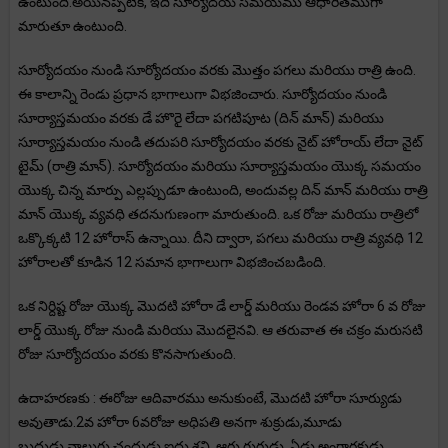
ఉంటుంది.అయినప్పటికీ, ఇది సూర్యోదయ సమయము ఆధారితముగా
మారుతూ ఉంటుంది.
సూర్యోదయం నుండి సూర్యోదయం వరకు మొత్తం పగలు మరియు రాత్రి ఉంది.
ఈ కాలాన్ని రెండు ప్రధాన భాగాలుగా విభజించారు. సూర్యోదయం నుండి
సూర్యాస్తమయం వరకు డే హొరై లేదా పగటిపూట (దిన్ మాన్) మరియు
సూర్యాస్తమయం నుండి తదుపరి సూర్యోదయం వరకు నైట్ హోరాయ్ లేదా నైట్
టైమ్ (రాత్రి మాన్). సూర్యోదయం మరియు సూర్యాస్తమయం యొక్క సమయం
యొక్క చిన్న మార్పు ఎల్లప్పుడూ ఉంటుంది, అందువల్ల దిన్ మాన్ మరియు రాత్రి
మాన్ యొక్క వ్యవధి తదనుగుణంగా మారుతుంది. ఒక రోజు మరియు రాత్రిలో
ఒక్కొక్కటి 12 హోరాస్ ఉన్నాయి. దీని ద్వారా, పగలు మరియు రాత్రి వ్యవధి 12
హోరాలతో కూడిన 12 సమాన భాగాలుగా విభజించబడింది.
ఒక నిర్దిష్ట రోజు యొక్క మొదటి హోరా డే లార్డ్ మరియు రెండవ హోరా 6 వ రోజు
లార్డ్ యొక్క రోజు నుండి మరియు మొదలైనవి. ఆ తరువాత ఈ చక్రం మరుసటి
రోజు సూర్యోదయం వరకు కొనసాగుతుంది.
ఉదాహరణకు : ఈరోజు ఆదివారము అనుకుంటే, మొదటి హోరా సూర్యుడు
అవుతాడు.2వ హోరా 6వరోజు అధిపతి అనగా శుక్రుడు,మూడు
బుధుడు,నాలుగు చంద్రుడు,ఐదు శని, ఆరు గురుడు, ఏడు అంగారకుడు