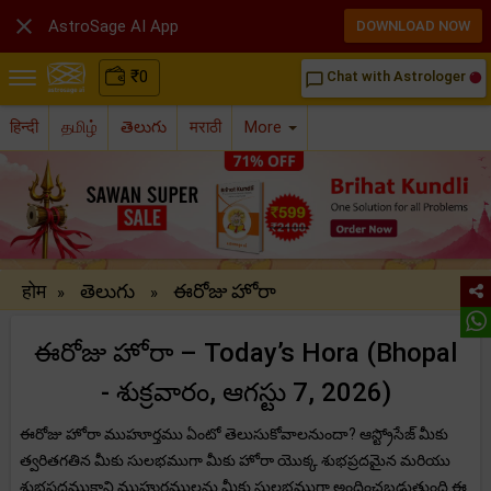

AstroSage AI App
DOWNLOAD NOW
₹
0
Chat with Astrologer
chat_bubble_outline
हिन्दी
தமிழ்
తెలుగు
मराठी
More
होम
తెలుగు
ఈరోజు హోరా
»
»
ఈరోజు హోరా – Today’s Hora (Bhopal
- శుక్రవారం, ఆగస్టు 7, 2026)
ఈరోజు హోరా ముహూర్తము ఏంటో తెలుసుకోవాలనుందా? ఆస్ట్రోసేజ్ మీకు
త్వరితగతిన మీకు సులభముగా మీకు హోరా యొక్క శుభప్రదమైన మరియు
శుభప్రదముకాని ముహుర్తములను మీకు సులభముగా అందించబడుతుంది.ఈ