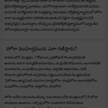
అనగా రాత్రి. స్పానిష్ భాషలోకూడా హోరా అనగా సమయము అనిఅర్ధము.
వైదిక జ్యోతిష్యశాస్త్ర ప్రకారము, అ{హోరా}త్ర అనగా సూర్యోదయానికి మరియు
మరుసటి సూర్యోదయానికి మధ్యఉన్న సమయము.జ్యోతిష్య శాస్త్రములో హోరా
చాలా ముఖ్యమైనదిగా పరిగణించబడుతుంది.ఏదైనా ముఖ్యమైన పనికి
శుభప్రదమైన ముహుర్తాలు లేనప్పుడు వైధికజ్యోతిష్యశాస్త్రములో ఇవ్వబడిన
హోరాచక్రముద్వారా మనము పనులను ప్రారంభించవచ్చును.
హోరా ముహుర్తమును ఎలా గణిస్తారు?
వారములోని మొత్తము 7 రోజులను, ప్రతిరొజుకి సొంత గ్రహాధిపతి
ఉంటాడు.అనగా సుర్యుడికి ఆదివారము, చంద్రుడికి సోమవారం, అంగారకుడికి
మంగళవారం, బుధుడికి బుధవారము, శుక్రుడికి శుక్రవారము, శనికి
శనివారం.ప్రతి హోరాకి ఒక గ్రహము నిర్ణయించబడినది.మొత్తముమీద
7హోరాలు ఉన్నవి.అవి వరుసగా సూర్యహోరా, చంద్రహోరా, అంగారకహోరా,
బుధహోరా, గురుహోరా, శుక్రహోరా, శనిహోరా.
హోరా అనేది సమయముయొక్క సమూహము.రోజుమొత్తములో 24 హోరా
కాలములు ఉంటాయి. ఒక్కొక్కహోరా సుమారుగా 60నిమిషాలు