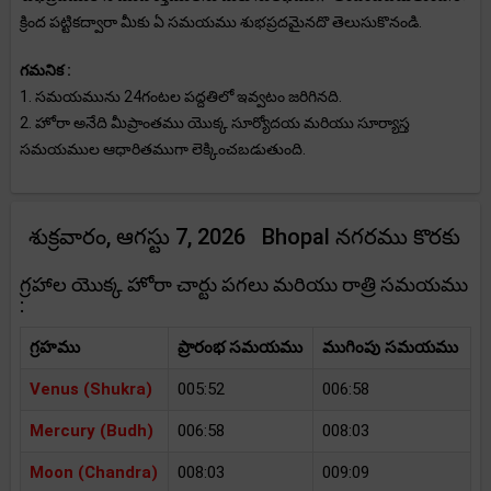
క్రింద పట్టికద్వారా మీకు ఏ సమయము శుభప్రదమైనదొ తెలుసుకొనండి.
గమనిక :
1. సమయమును 24గంటల పద్దతిలో ఇవ్వటం జరిగినది.
2. హోరా అనేది మీప్రాంతము యొక్క సూర్యోదయ మరియు సూర్యాస్త
సమయముల ఆధారితముగా లెక్కించబడుతుంది.
శుక్రవారం, ఆగస్టు 7, 2026 Bhopal నగరము కొరకు
గ్రహాల యొక్క హోరా చార్టు పగలు మరియు రాత్రి సమయము
:
గ్రహము
ప్రారంభ సమయము
ముగింపు సమయము
Venus (Shukra)
005:52
006:58
Mercury (Budh)
006:58
008:03
Moon (Chandra)
008:03
009:09