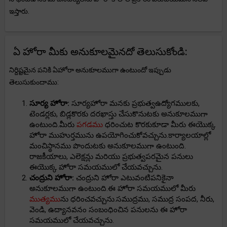
ఇస్తారు.
ఏ హోరా మీకు అనుకూలమైనదో తెలుసుకోండి:
నిర్దిష్టమైన పనికి ఏహోరా అనుకూలముగా ఉంటుందో ఇప్పుడు
తెలుసుకుందాము:
సూర్య హోరా:
సూర్యహోరా మనకు ప్రభుత్వఉద్యోగములకు,
టెండర్లకు, బిడ్లకొరకు దరఖాస్తు చేసుకొనుటకు అనుకూలముగా
ఉంటుంది.మీరు
పగడము
ధరించుట కొరకుకూడా మీరు ఈయొక్క
హోరా ముహుర్తమును ఉపయోగించుకోవచ్చును.కార్యాలయాల్లో
మంచిస్థానము పొందుటకు అనుకూలముగా ఉంటుంది.
రాజకీయాలు, ఎలెక్షన్లు మరియు ప్రభుత్వపరమైన పనులు
ఈయొక్క హోరా సమయములో చేయవచ్చును.
చంద్రుని హోరా:
చంద్రుని హోరా ఎటువంటిపనికైనా
అనుకూలముగా ఉంటుంది.ఈ హోరా సమయములో మీరు
ముత్యము
ను ధరించవచ్చును.సముద్రము, సముద్ర సంపద, నీరు,
వెండి, ఉద్యానవనం సంబంధించిన పనులను ఈ హోరా
సమయములో చేయవచ్చును.