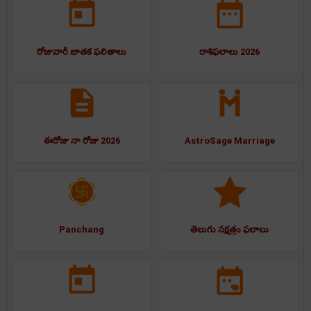
రోజువారీ జాతక ఫలితాలు
రాశిఫలాలు 2026
ఈరోజు నా రోజు 2026
AstroSage Marriage
Panchang
తెలుగు నక్షత్రం ఫలాలు