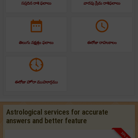
సప్తదిన రాశి ఫలాలు
వారపు ప్రేమ రాశిఫలాలు
తెలుగు నక్షత్రం ఫలాలు
ఈరోజు రాహుకాలం
ఈరోజు హోరా ముహూర్తము
Astrological services for accurate
answers and better feature
33% OFF