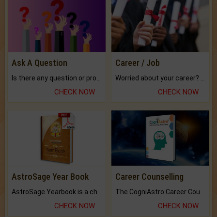
Ask A Question
Career / Job
Is there any question or problem lingering.
Worried about your career? don't know what is.
CHECK NOW
CHECK NOW
AstroSage Year Book
Career Counselling
AstroSage Yearbook is a channel to fulfill your dreams and destiny.
The CogniAstro Career Counselling Report is the most comprehensive report available on this topic.
CHECK NOW
CHECK NOW