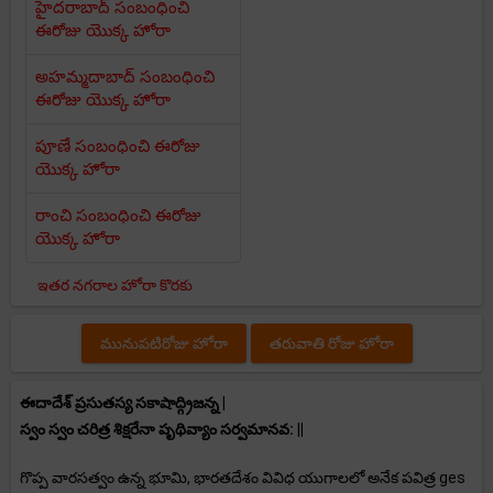
హైదరాబాద్ సంబంధించి
ఈరోజు యొక్క హోరా
అహమ్మదాబాద్ సంబంధించి
ఈరోజు యొక్క హోరా
పూణే సంబంధించి ఈరోజు
యొక్క హోరా
రాంచి సంబంధించి ఈరోజు
యొక్క హోరా
ఇతర నగరాల హోరా కొరకు
మునుపటిరోజు హోరా
తరువాతి రోజు హోరా
ఈదాదేశ్ ప్రసుతస్య సకాషాద్గ్రిజన్న |
స్వం స్వం చరిత్ర శిక్షరేనా పృథివ్యాం సర్వమానవ: ||
గొప్ప వారసత్వం ఉన్న భూమి, భారతదేశం వివిధ యుగాలలో అనేక పవిత్ర ges