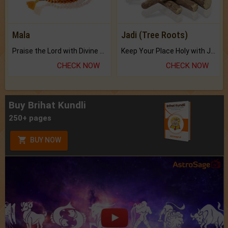
Mala
Jadi (Tree Roots)
Praise the Lord with Divine Energies of Mala.
Keep Your Place Holy with Jadi.
CHECK NOW
CHECK NOW
Buy Brihat Kundli
250+ pages
BUY NOW