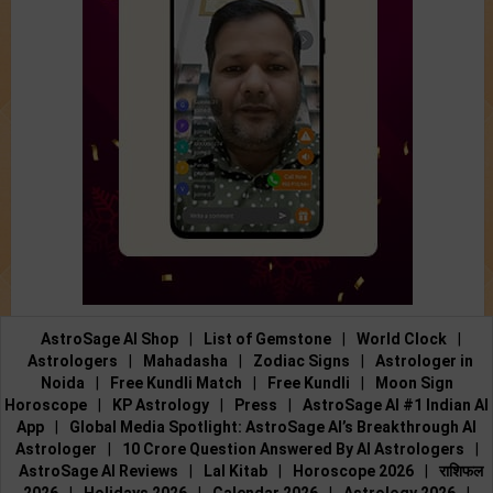
AstroSage AI Shop
|
List of Gemstone
|
World Clock
|
Astrologers
|
Mahadasha
|
Zodiac Signs
|
Astrologer in
Noida
|
Free Kundli Match
|
Free Kundli
|
Moon Sign
Horoscope
|
KP Astrology
|
Press
|
AstroSage AI #1 Indian AI
App
|
Global Media Spotlight: AstroSage AI’s Breakthrough AI
Astrologer
|
10 Crore Question Answered By AI Astrologers
|
AstroSage AI Reviews
|
Lal Kitab
|
Horoscope 2026
|
राशिफल
2026
|
Holidays 2026
|
Calendar 2026
|
Astrology 2026
|