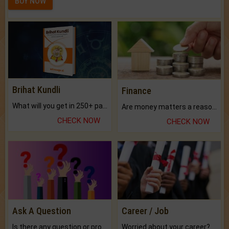
BUY NOW
Brihat Kundli
Finance
What will you get in 250+ pages Colored Brihat Kundli.
Are money matters a reason for the dark-circles under your eyes?
CHECK NOW
CHECK NOW
Ask A Question
Career / Job
Is there any question or problem lingering.
Worried about your career? don't know what is.