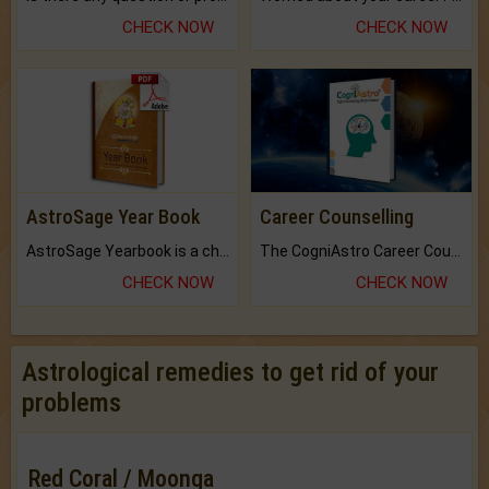
CHECK NOW
CHECK NOW
AstroSage Year Book
Career Counselling
AstroSage Yearbook is a channel to fulfill your dreams and destiny.
The CogniAstro Career Counselling Report is the most comprehensive report available on this topic.
CHECK NOW
CHECK NOW
Astrological remedies to get rid of your
problems
Red Coral / Moonga