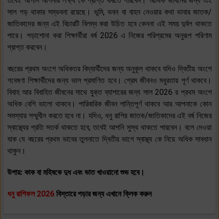
তবেই আপনি আপনার লক্ষ্য কে প্রাপ্ত করতে পারবেন। আর্থিক জীবনের জন্য এই
সাল গড় থাকার সম্ভবনা রয়েছে। ভূমি, ভবন বা বাহন নেওয়ার কথা ভাবার জাতক/
জাতিকাদের জন্য এই বিচারটি বিলম্ব করা উচিত হবে কেননা এই সময় দুর্বল থাকতে
পারে। পড়াশোনা করা শিক্ষার্থীরা বর্ষ 2026 এ নিজের পরিশ্রমের অনুরূপ পরিণাম
প্রাপ্ত করবেন।
বছরের প্রথম অংশে অধিকতর বিদ্যার্থীদের জন্য অনুকূল থাকবে যদিও দ্বিতীয় অংশে
গবেষণা শিক্ষার্থীদের জন্য ভাল প্রমাণিত হবে। প্রেম জীবনও মধুরতায় পূর্ণ থাকবে।
বিবাহ আর বিবাহিত জীবনের সাথে যুক্ত ব্যাপারের জন্য সাল 2026 র প্রথম অংশে
অধিক বেশি ভালো থাকবে। পারিবারিক জীবন শান্তিপূর্ণ থাকবে আর আপনাকে কোন
সমস্যার সম্মুখীন করতে হবে না। যদিও, ধনু রাশির জাতক/জাতিকাদের এই বর্ষ নিজের
স্বাস্থ্যের প্রতি সতর্ক থাকতে হবে, তবেই আপনি সুস্থ থাকতে পারবেন। বলে দেওয়া
যাক যে বছরের প্রথম ভাবের তুলনাতে দ্বিতীয় ভাগে স্বাস্থ্য কে নিয়ে অধিক সাবধান
থাকুন।
উপায়: কাক বা মহিষকে দুধ এবং ভাত খাওয়ানো শুভ হবে।
ধনু
রাশিফল 2026
বিস্তারে পড়ার জন্য এখানে ক্লিক করুন