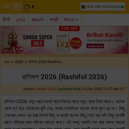
Chat with Astrologer
0
₹
हिन्दी
தமிழ்
తెలుగు
मराठी
More
Previous
Nex
»
»
হোম
2026
রাশিফল 2026 (Rashifo..
রাশিফল 2026 (Rashifol 2026)
Author:
Pallabi Pal
| |
Updated Wed, 31 Dec 2025 11:57 AM IST
রাশিফল 2026: নতুন বছর যখনই আসে নিজের সাথে নতুন আশা নিয়ে আসে। অনেক
আশা পূর্ণ হয়ে লোকেদের খুশি দেয়, আবার অন্যদিকে অনেক আশা পূরণ হয় না। কিছু
লোকেরা এমনও হয় যারা বিশেষ কিছু না করেই অনেক কিছু পেয়ে যায় যদি কিছু আগামী
বছরে পরিশ্রম করে পরিণাম প্রাপ্ত করে। এই সময়, আপনি শুভ আর অশুভ সময়ের