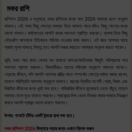
মকর রাশি
রাশিফল 2026 র অনুসারে, মকর রাশিদের জন্য সাল 2026 সামান্য রূপে অনুকূল
থাকবে। এই সময় কিছু ক্ষেত্রে সমস্যা নিয়ে আসতে পারে যদিও কিছু ক্ষেত্রে জন্য
ভালো থাকবে। কর্মক্ষেত্রে আপনি কাজে সফলতা প্রাপ্তি করবেন। ব্যবসা নিয়ে কিছু
দৌড়ঝাঁপ আপনাকে ইতিবাচক পরিণাম দেওয়ার কাজ করবে। এই বছর আপনার আয়ে
প্রবাহ সুগম থাকবে, কিন্তু তাও আপনি সঞ্চয় করতেও সমস্যার অনুভব করতে পারেন।
ভূমি, ভবন আর বাহন কেনার মন বানানো জাতক/জাতিকারা কিছুটা পরিশ্রমের পরে
সফলতা প্রাপ্ত করবেন। বিদ্যার্থীরাও তাদের পরিশ্রম অনুরূপে সাফল্য পাবেন।
প্রেমের জীবনে, যদি আপনি আপনার স্ত্রীর সাথে সম্পর্কের ক্ষেত্রে মর্যাদা বজায় রাখেন,
তাহলে পরিস্থিতি আপনার অনুকূলে থাকবে। বছরের দ্বিতীয় অংশটি প্রেম, বিবাহ এবং
বিবাহিত জীবনের জন্য খুবই শুভ হবে। পারিবারিক জীবনে ভুলধারণা থেকে বাঁচুন, তাহলে
সমস্যা থেকে দূরে থাকতে পারবেন। স্বাস্থ্যের দিক থেকে নিজের খাবার-দাবারে নিয়ন্ত্রণ
রাখলে আপনি স্বাস্থ্য ভালো রাখতে পারবেন।
উপায়: পকেটে চাঁদির একটি টুকরো রাখা শুভ হবে।
মকর
রাশিফল 2026
বিস্তারে পড়ার জন্য এখানে ক্লিক করুন