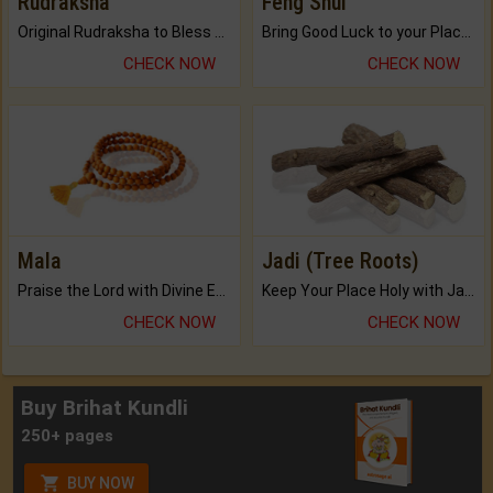
Rudraksha
Feng Shui
Original Rudraksha to Bless Your Way.
Bring Good Luck to your Place with Feng Shui.
CHECK NOW
CHECK NOW
Mala
Jadi (Tree Roots)
Praise the Lord with Divine Energies of Mala.
Keep Your Place Holy with Jadi.
CHECK NOW
CHECK NOW
Buy Brihat Kundli
250+ pages
BUY NOW