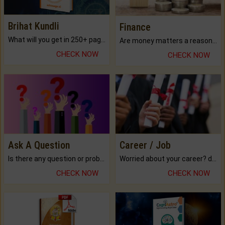
Brihat Kundli
Finance
What will you get in 250+ pages Colored Brihat Kundli.
Are money matters a reason for the dark-circles under your eyes?
CHECK NOW
CHECK NOW
Ask A Question
Career / Job
Is there any question or problem lingering.
Worried about your career? don't know what is.
CHECK NOW
CHECK NOW