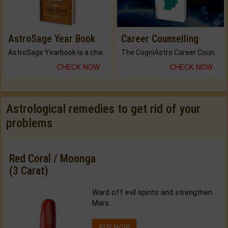
AstroSage Year Book
Career Counselling
AstroSage Yearbook is a channel to fulfill your dreams and destiny.
The CogniAstro Career Counselling Report is the most comprehensive report available on this topic.
CHECK NOW
CHECK NOW
Astrological remedies to get rid of your
problems
Red Coral / Moonga
(3 Carat)
Ward off evil spirits and strengthen
Mars.
BUY NOW