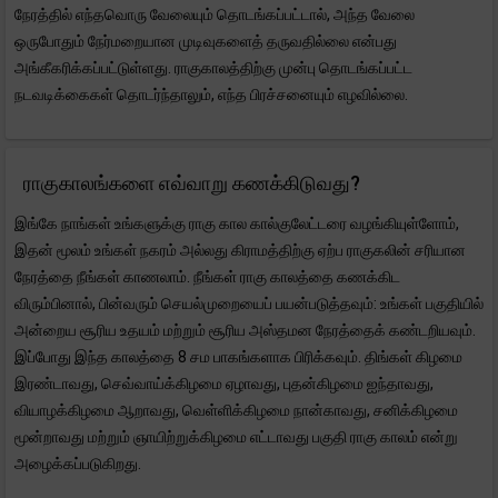
நேரத்தில் எந்தவொரு வேலையும் தொடங்கப்பட்டால், அந்த வேலை
ஒருபோதும் நேர்மறையான முடிவுகளைத் தருவதில்லை என்பது
அங்கீகரிக்கப்பட்டுள்ளது. ராகுகாலத்திற்கு முன்பு தொடங்கப்பட்ட
நடவடிக்கைகள் தொடர்ந்தாலும், எந்த பிரச்சனையும் எழவில்லை.
ராகுகாலங்களை எவ்வாறு கணக்கிடுவது?
இங்கே நாங்கள் உங்களுக்கு ராகு கால கால்குலேட்டரை வழங்கியுள்ளோம்,
இதன் மூலம் உங்கள் நகரம் அல்லது கிராமத்திற்கு ஏற்ப ராகுகலின் சரியான
நேரத்தை நீங்கள் காணலாம். நீங்கள் ராகு காலத்தை கணக்கிட
விரும்பினால், பின்வரும் செயல்முறையைப் பயன்படுத்தவும்: உங்கள் பகுதியில்
அன்றைய சூரிய உதயம் மற்றும் சூரிய அஸ்தமன நேரத்தைக் கண்டறியவும்.
இப்போது இந்த காலத்தை 8 சம பாகங்களாக பிரிக்கவும். திங்கள் கிழமை
இரண்டாவது, செவ்வாய்க்கிழமை ஏழாவது, புதன்கிழமை ஐந்தாவது,
வியாழக்கிழமை ஆறாவது, வெள்ளிக்கிழமை நான்காவது, சனிக்கிழமை
மூன்றாவது மற்றும் ஞாயிற்றுக்கிழமை எட்டாவது பகுதி ராகு காலம் என்று
அழைக்கப்படுகிறது.