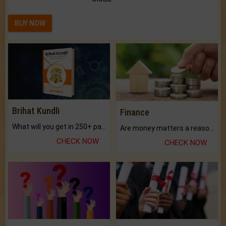
BUY NOW
Brihat Kundli
Finance
What will you get in 250+ pages Colored Brihat Kundli.
Are money matters a reason for the dark-circles under your eyes?
CHECK NOW
CHECK NOW