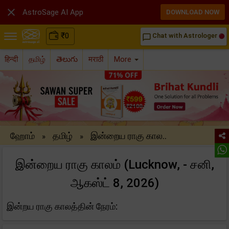

AstroSage AI App
DOWNLOAD NOW
₹
0
Chat with Astrologer
chat_bubble_outline
हिन्दी
தமிழ்
తెలుగు
मराठी
More
ஹோம்
தமிழ்
இன்றைய ராகு கால..
»
»
இன்றைய ராகு காலம் (Lucknow, - சனி,
ஆகஸ்ட் 8, 2026)
இன்றய ராகு காலத்தின் நேரம்: