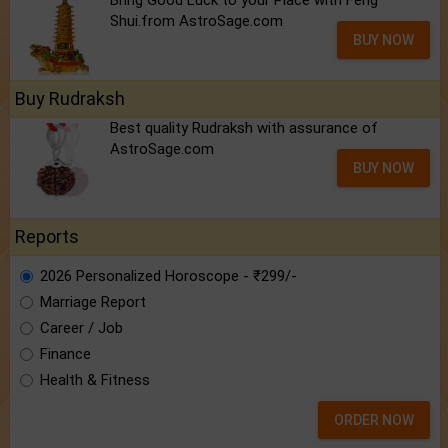
Bring Good Luck to your Place with Feng
Shui.from AstroSage.com
BUY NOW
Buy Rudraksh
Best quality Rudraksh with assurance of
AstroSage.com
BUY NOW
Reports
2026 Personalized Horoscope - ₹299/-
Marriage Report
Career / Job
Finance
Health & Fitness
ORDER NOW