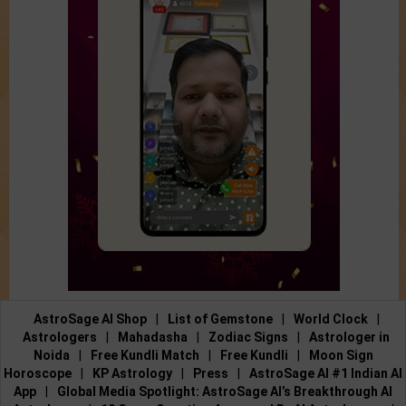
AstroSage AI Shop
|
List of Gemstone
|
World Clock
|
Astrologers
|
Mahadasha
|
Zodiac Signs
|
Astrologer in
Noida
|
Free Kundli Match
|
Free Kundli
|
Moon Sign
Horoscope
|
KP Astrology
|
Press
|
AstroSage AI #1 Indian AI
App
|
Global Media Spotlight: AstroSage AI’s Breakthrough AI