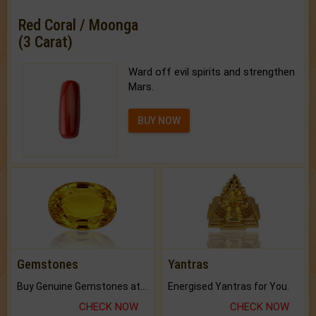
Red Coral / Moonga
(3 Carat)
Ward off evil spirits and strengthen
Mars.
BUY NOW
Gemstones
Yantras
Buy Genuine Gemstones at Best Prices.
Energised Yantras for You.
CHECK NOW
CHECK NOW