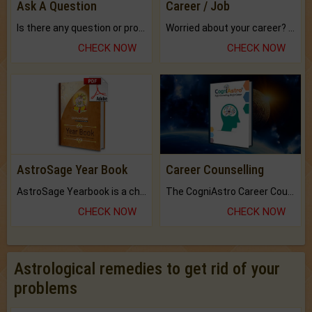
Ask A Question
Career / Job
Is there any question or problem lingering.
Worried about your career? don't know what is.
CHECK NOW
CHECK NOW
AstroSage Year Book
Career Counselling
AstroSage Yearbook is a channel to fulfill your dreams and destiny.
The CogniAstro Career Counselling Report is the most comprehensive report available on this topic.
CHECK NOW
CHECK NOW
Astrological remedies to get rid of your
problems