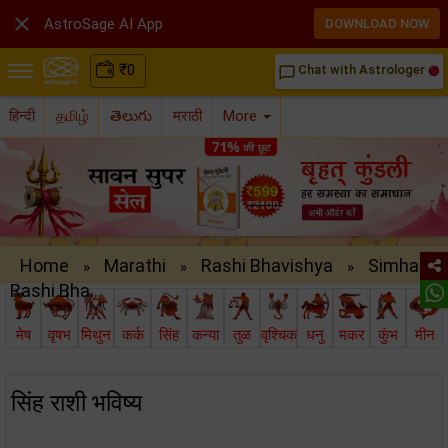

AstroSage AI App
DOWNLOAD NOW
₹
0
Chat with Astrologer
chat_bubble_outline
हिन्दी
தமிழ்
తెలుగు
मराठी
More
Home
Marathi
Rashi Bhavishya
Simha
»
»
»
Rashi Bha..
मेष
वृषभ
मिथुन
कर्क
सिंह
कन्या
तुळ
वृश्चिक
धनु
मकर
कुंभ
मीन
सिंह राशी भविष्य