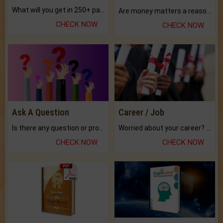
What will you get in 250+ pages Colored Brihat Kundli.
Are money matters a reason for the dark-circles under your eyes?
CHECK NOW
CHECK NOW
Ask A Question
Career / Job
Is there any question or problem lingering.
Worried about your career? don't know what is.
CHECK NOW
CHECK NOW