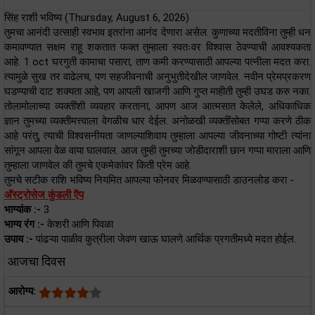
सिंह राशी भविष्य (Thursday, August 6, 2026)
तुमचा आनंदी उत्साही स्वभाव इतरांना आनंद देणारा असेल. कुणाच्या मदतीविना तुम्ही धन
कमावण्यात सक्षम राहू शकतात फक्त तुम्हाला स्वतःवर विश्वास ठेवण्याची आवश्यकता
आहे. 1 oct घरगुती कामाचा पसारा, ताण कमी करण्यासाठी आपल्या पत्नीला मदत करा.
त्यामुळे सुख तर वाढेलच, पण सहजीवनाची अनुभुतीदेखील जाणवेल. नवीन प्रेमप्रकरण
घडण्याची दाट शक्यता आहे, पण आपली खाजगी आणि गुप्त माहीती तुम्ही उघड करु नका.
तोलामोलाच्या व्यक्तींशी व्यवहार करताना, आपण आज आत्मसात केलेले, अधिकाधिक
ज्ञान तुमच्या व्यक्तीमत्त्वाला वेगळीच धार देईल. अनोळखी व्यक्तींसोबत गप्पा करणे ठीक
आहे परंतु, त्याची विश्वसनीयता जाणल्याशिवाय तुम्हाला आपल्या जीवनाच्या गोष्टी त्यांना
सांगून आपला वेळ वाया घालवाल. आज तुम्ही तुमच्या जोडीदाराशी छान गप्पा माराला आणि
तुम्हाला जाणवेल की तुमचे एकमेकांवर किती प्रेम आहे.
तुमचे सटीक राशि भविष्य नियमित आपल्या फोनवर मिळवण्यासाठी डाउनलोड करा -
अ‍ॅस्ट्रोसेज कुंडली ऍप
भाग्यांक :-
3
भाग्य रंग :-
केशरी आणि पिवळा
उपाय :-
पांढऱ्या पाळीव कुत्रीला जेवण खाऊ घालणे आर्थिक प्रगतीमध्ये मदत होईल.
आजचा दिवस
आरोग्य: