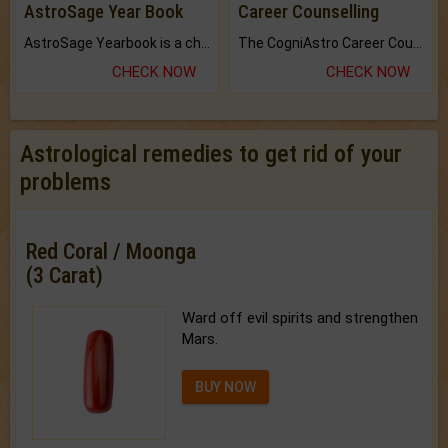
AstroSage Year Book
Career Counselling
AstroSage Yearbook is a channel to fulfill your dreams and destiny.
The CogniAstro Career Counselling Report is the most comprehensive report available on this topic.
CHECK NOW
CHECK NOW
Astrological remedies to get rid of your
problems
Red Coral / Moonga
(3 Carat)
Ward off evil spirits and strengthen
Mars.
BUY NOW