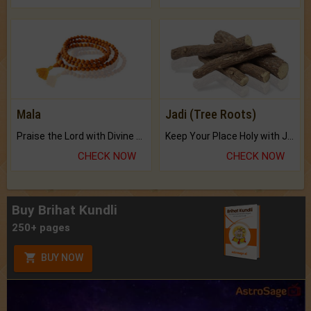
Mala
Jadi (Tree Roots)
Praise the Lord with Divine Energies of Mala.
Keep Your Place Holy with Jadi.
CHECK NOW
CHECK NOW
Buy Brihat Kundli
250+ pages
BUY NOW