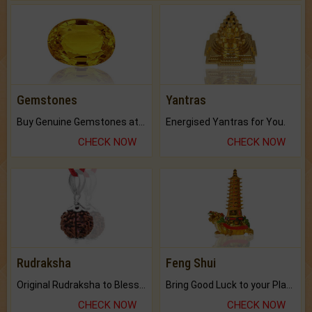
Gemstones
Yantras
Buy Genuine Gemstones at Best Prices.
Energised Yantras for You.
CHECK NOW
CHECK NOW
Rudraksha
Feng Shui
Original Rudraksha to Bless Your Way.
Bring Good Luck to your Place with Feng Shui.
CHECK NOW
CHECK NOW