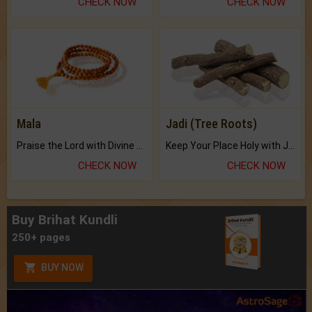
CHECK NOW
CHECK NOW
Mala
Jadi (Tree Roots)
Praise the Lord with Divine Energies of Mala.
Keep Your Place Holy with Jadi.
CHECK NOW
CHECK NOW
Buy Brihat Kundli
250+ pages
BUY NOW