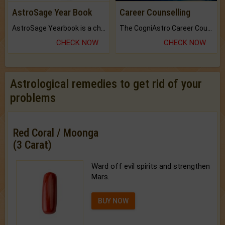
AstroSage Year Book
Career Counselling
AstroSage Yearbook is a channel to fulfill your dreams and destiny.
The CogniAstro Career Counselling Report is the most comprehensive report available on this topic.
CHECK NOW
CHECK NOW
Astrological remedies to get rid of your
problems
Red Coral / Moonga
(3 Carat)
Ward off evil spirits and strengthen
Mars.
BUY NOW