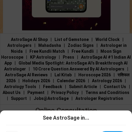
AstroSage AI Shop
|
List of Gemstone
|
World Clock
|
Astrologers
|
Mahadasha
|
Zodiac Signs
|
Astrologer in
Noida
|
Free Kundli Match
|
Free Kundli
|
Moon Sign
Horoscope
|
KP Astrology
|
Press
|
AstroSage AI #1 Indian AI
App
|
Global Media Spotlight: AstroSage AI’s Breakthrough AI
Astrologer
|
10 Crore Question Answered By AI Astrologers
|
AstroSage AI Reviews
|
Lal Kitab
|
Horoscope 2026
|
राशिफल
2026
|
Holidays 2026
|
Calendar 2026
|
Astrology 2026
|
Astrology Tools
|
Feedback
|
Submit Article
|
Contact Us
|
About Us
|
Payment
|
Privacy Policy
|
Terms and Conditions
|
Support
|
Jobs@AstroSage
|
Astrologer Registration
Online Consultation
See AstroSage in...
Talk to Astrologers
|
Chat with Astrologer
|
Online Astrology
জ্যোতিষীর সাথে
জ্যোতিষীর সাথে
Consultation
|
Marriage Astrologers
|
Tarot Readers
|
কথা বলুন
চ্যাট করুন