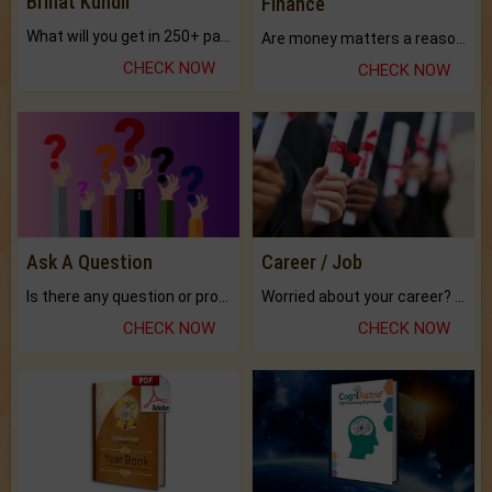
Brihat Kundli
Finance
What will you get in 250+ pages Colored Brihat Kundli.
Are money matters a reason for the dark-circles under your eyes?
CHECK NOW
CHECK NOW
Ask A Question
Career / Job
Is there any question or problem lingering.
Worried about your career? don't know what is.
CHECK NOW
CHECK NOW