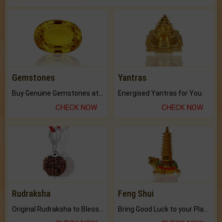
Gemstones
Yantras
Buy Genuine Gemstones at Best Prices.
Energised Yantras for You.
CHECK NOW
CHECK NOW
Rudraksha
Feng Shui
Original Rudraksha to Bless Your Way.
Bring Good Luck to your Place with Feng Shui.