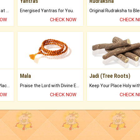
Yantras
Rudraksha
Buy Genuine Gemstones at Best Prices.
Energised Yantras for You.
NOW
CHECK NOW
CHECK 
Mala
Jadi (Tree Roots)
Bring Good Luck to your Place with Feng Shui.
Praise the Lord with Divine Energies of Mala.
NOW
CHECK NOW
CHECK 