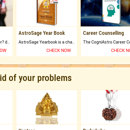
AstroSage Year Book
Career Counselling
Worried about your career? don't know what is.
AstroSage Yearbook is a channel to fulfill your dreams and destiny.
NOW
CHECK NOW
CHECK 
rid of your problems