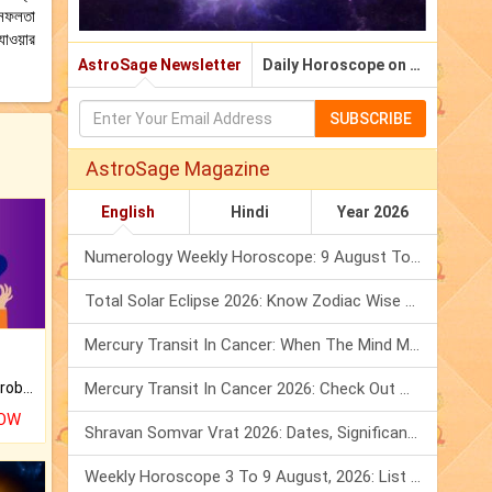
অসফলতা
াওয়ার
AstroSage Newsletter
Daily Horoscope on Email
SUBSCRIBE
AstroSage Magazine
English
Hindi
Year 2026
Numerology Weekly Horoscope: 9 August To 15 August, 2026
Total Solar Eclipse 2026: Know Zodiac Wise Prediction
Mercury Transit In Cancer: When The Mind Meets The Heart!
Mercury Transit In Cancer 2026: Check Out What It Brings For You
Is there any question or problem lingering.
NOW
Shravan Somvar Vrat 2026: Dates, Significance & Rituals In August
Weekly Horoscope 3 To 9 August, 2026: List Of Fasts & Festivals