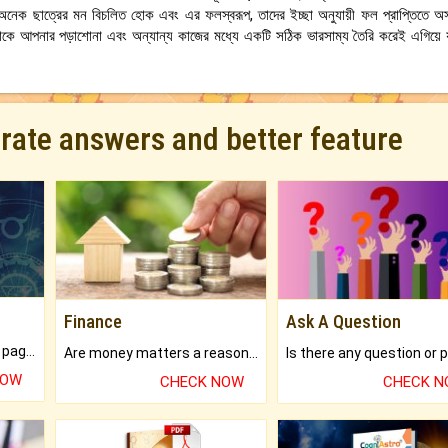
 অনেক ছাত্রের মন বিচলিত হোক এবং এর ফলস্বরূপ, তাদের ইচ্ছা অনুযায়ী ফল প্রাপ্তিতে 
াকে আপনার পড়াশোনা এবং অন্যান্য কাজের মধ্যে একটি সঠিক ভারসাম্য তৈরি করেই এগিয়ে য
urate answers and better feature
Finance
Ask A Question
What will you get in 250+ pages Colored Brihat Kundli.
Are money matters a reason for the dark-circles under your eyes?
NOW
CHECK NOW
CHECK 