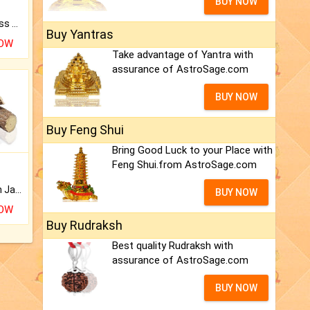
BUY NOW
Original Rudraksha to Bless Your Way.
Buy Yantras
NOW
Take advantage of Yantra with
assurance of AstroSage.com
BUY NOW
Buy Feng Shui
Bring Good Luck to your Place with
Feng Shui.from AstroSage.com
Keep Your Place Holy with Jadi.
BUY NOW
NOW
Buy Rudraksh
Best quality Rudraksh with
assurance of AstroSage.com
BUY NOW