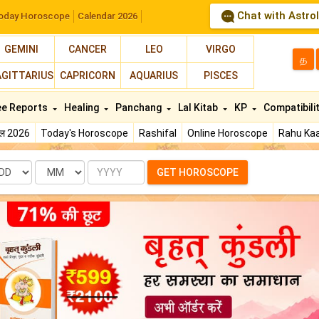
Chat with Astro
oday Horoscope
Calendar 2026
GEMINI
CANCER
LEO
VIRGO
த
AGITTARIUS
CAPRICORN
AQUARIUS
PISCES
ee Reports
Healing
Panchang
Lal Kitab
KP
Compatibili
फल 2026
Today's Horoscope
Rashifal
Online Horoscope
Rahu Kaa
te
Month
Year
GET HOROSCOPE