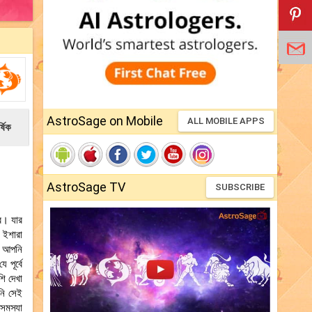
AstroSage on Mobile
ALL MOBILE APPS
্ষিক
AstroSage TV
SUBSCRIBE
বে। যার
 ইশারা
ং আপনি
 পূর্বে
শি দেখা
নি সেই
সমস্যা