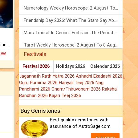
Numerology Weekly Horoscope: 2 August To 8 August, 2026
Friendship Day 2026: What The Stars Say About Your Best Friend!
Mars Transit In Gemini: Embrace The Period Full Of Energy & Intelligence
The CogniAstro Career Counselling Report is the most comprehensive report available on this topic.
Tarot Weekly Horoscope: 2 August To 8 August, 2026
NOW
Festivals
Festival 2026
Holidays 2026
Calendar 2026
Jagannath Rath Yatra 2026
Ashadhi Ekadashi 2026
Guru Purnima 2026
Hariyali Teej 2026
Nag
Panchami 2026
Onam/Thiruvonam 2026
Raksha
Bandhan 2026
Kajari Teej 2026
Buy Gemstones
Best quality gemstones with
assurance of AstroSage.com