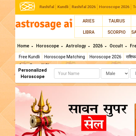
Rashifal
Kundli
Rashifal 2026
Horoscope 2026
T
ARIES
TAURUS
LIBRA
SCORPIO
S
Home
Horoscope
Astrology
2026
Occult
Fr
Free Kundli
Horoscope Matching
Horoscope 2026
राशि
AstroSage AI Shop
Personalized
Name
Da
Horoscope