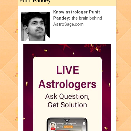
Punit Pandey
Know astrologer Punit
Pandey:
the brain behind
AstroSage.com