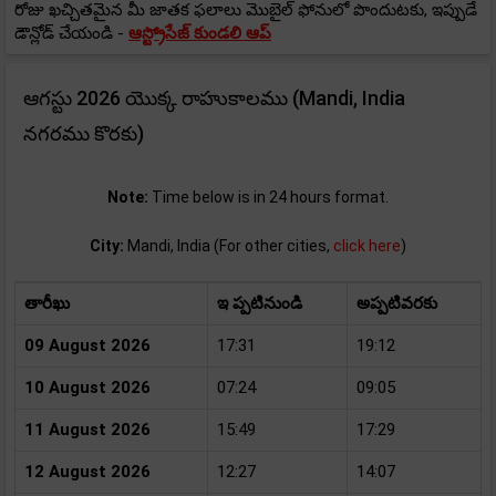
రోజు ఖచ్చితమైన మీ జాతక ఫలాలు మొబైల్ ఫోనులో పొందుటకు, ఇప్పుడే
డౌన్లోడ్ చేయండి -
ఆస్ట్రోసేజ్ కుండలి ఆప్
ఆగస్టు 2026 యొక్క రాహుకాలము (Mandi, India
నగరము కొరకు)
Note:
Time below is in 24 hours format.
City:
Mandi, India (For other cities,
click here
)
తారీఖు
ఇ ప్పటినుండి
అప్పటివరకు
09 August 2026
17:31
19:12
10 August 2026
07:24
09:05
11 August 2026
15:49
17:29
12 August 2026
12:27
14:07