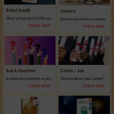
Brihat Kundli
Finance
What will you get in 250+ pages Colored Brihat Kundli.
Are money matters a reason for the dark-circles under your eyes?
CHECK NOW
CHECK NOW
Ask A Question
Career / Job
Is there any question or problem lingering.
Worried about your career? don't know what is.
CHECK NOW
CHECK NOW