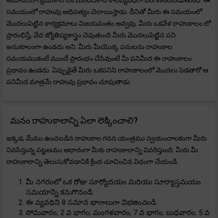
ఆమోదయోగ్యముకాని లేక మంచిదికాని కాలవ్యవధిగా పరిగణించబడుతుంది. ఈ
సమయంలో రాహువు ఆధిపత్యం చెలాయిస్తాడు. దీనితో మీరు ఈ సమయంలో
మొదలుపెట్టిన కార్యక్రమాలు విజయవంతం అవ్వవు. మీరు ఒకవేళ రాహుకాలం లో
ప్రారంభిస్తే, వేద జ్యోతిష్యశాస్త్రం చెపుతుంది మీరు మొదలుపెట్టిన పని
అనుకూలంగా ఉండదు అని. మీరు మీయొక్క పనులను రాహుకాల
సమయముకంటే ముందే ప్రారంభం చేసివుంటే మీ పనిమీద ఈ రాహుకాలం
ప్రభావం ఉండదు. ఏప్పుడైతే మీరు ఒకపనిని రాహుకాలంలో మొదలు పెడతారో ఆ
పనిమీద మాత్రమే రాహువు ప్రభావం చూపుతాడు.
మనం రాహుకాలాన్ని ఏలా లెక్కించాలి?
ఇక్కడ, మేము ఉంచబడిన రాహుకాల గనన యంత్రము స్వయంచాలకంగా మీరు
నివసిస్తున్న పట్టణము ఆధారంగా మీకు రాహుకాలాన్ని వివరిస్తుంది. మీరు మీ
రాహుకాలాన్ని తెలుసుకోవడానికి క్రింద చూచించిన విధంగా చేయండి.
మీ నగరంలో ఒక రోజు సూర్యోదయం మరియు సూర్యాస్తమయం
సమయాన్ని కనుగొనండి.
ఈ వ్యవధిని 8 సమాన భాగాలుగా విభజించండి.
సోమవారం, 2 వ భాగం; మంగళవారం, 7 వ భాగం; బుధవారం, 5 వ