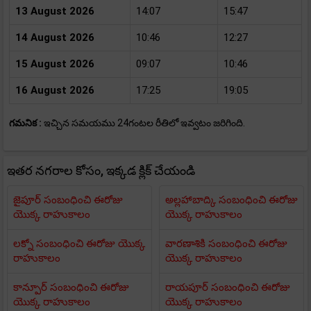
13 August 2026
14:07
15:47
14 August 2026
10:46
12:27
15 August 2026
09:07
10:46
16 August 2026
17:25
19:05
గమనిక :
ఇచ్చిన సమయము 24గంటల రీతిలో ఇవ్వటం జరిగింది.
ఇతర నగరాల కోసం, ఇక్కడ క్లిక్ చేయండి
జైపూర్ సంబంధించి ఈరోజు
అల్లహాబాద్కి సంబంధించి ఈరోజు
యొక్క రాహుకాలం
యొక్క రాహుకాలం
లక్నో సంబంధించి ఈరోజు యొక్క
వారణాశికి సంబంధించి ఈరోజు
రాహుకాలం
యొక్క రాహుకాలం
కాన్పూర్ సంబంధించి ఈరోజు
రాయపూర్ సంబంధించి ఈరోజు
యొక్క రాహుకాలం
యొక్క రాహుకాలం