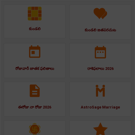
కుండలి
కుండలి జతపరచుట
రోజువారీ జాతక ఫలితాలు
రాశిఫలాలు 2026
ఈరోజు నా రోజు 2026
AstroSage Marriage