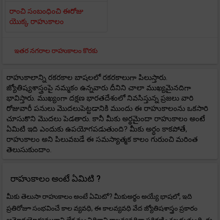
రాంచి సంబంధించి ఈరోజు
యొక్క రాహుకాలం
ఇతర నగరాల రాహుకాలం కొరకు
రాహుకాలాన్ని రకరకాల బాషలలో రకరకాలుగా పిలుస్తారు.
జ్యోతిష్యశాస్త్రంపై నమ్మకం ఉన్నవారు దీనిని చాలా ముఖ్యమైనదిగా
భావిస్తారు. ముఖ్యంగా దక్షణ భారతదేశంలో నివసిస్తున్న ప్రజలు వారి
రోజువారీ పనులు మొదలుపెట్టడానికి ముందు ఈ రాహుకాలంను ఒకసారి
చూసుకొని మొదలు పెడతారు. కానీ మీకు అర్థమైందా రాహుకాలం అంటే
ఏమిటి ఇది ఎందుకు ఉపయోగపడుతుంది? మీకు అర్ధం కాకపోతే,
రాహుకాలం అని పిలువబడే ఈ సమస్యాత్మక కాలం గురుంచి మరింత
తెలుసుకుందాం.
రాహుకాలం అంటే ఏమిటి ?
మీకు తెలుసా రాహుకాలం అంటే ఏమిటో? మీకుఅర్థం అయ్యే భాషలో, ఇది
ప్రతిరోజూ సంభవించే కాల వ్యవధి, ఈ కాలవ్యవధి వేద జ్యోతిషశాస్త్రం ప్రకారం