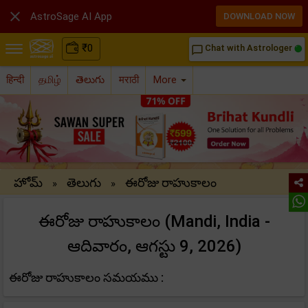

AstroSage AI App
DOWNLOAD NOW
₹
0
Chat with Astrologer
chat_bubble_outline
हिन्दी
தமிழ்
తెలుగు
मराठी
More
హోమ్
తెలుగు
ఈరోజు రాహుకాలం
»
»
ఈరోజు రాహుకాలం (Mandi, India -
ఆదివారం, ఆగస్టు 9, 2026)
ఈరోజు రాహుకాలం సమయము :