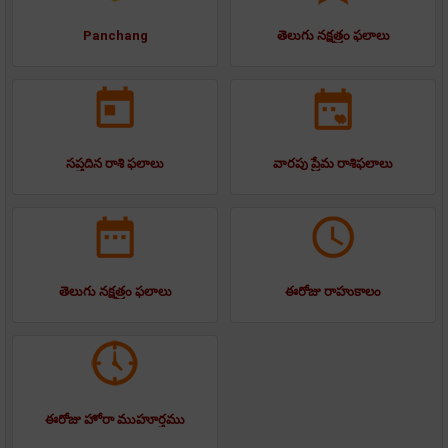
Panchang
తెలుగు నక్షత్రం ఫలాలు
సప్తదిన రాశి ఫలాలు
వారపు ప్రేమ రాశిఫలాలు
తెలుగు నక్షత్రం ఫలాలు
ఈరోజు రాహుకాలం
ఈరోజు హోరా ముహూర్తము