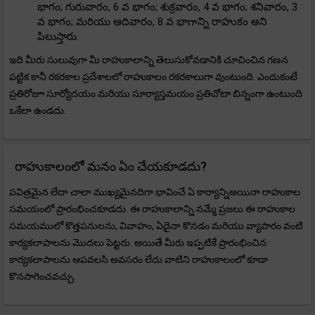
భాగం; గురువారం, 6 వ భాగం; శుక్రవారం, 4 వ భాగం; శనివారం, 3
వ భాగం; మరియు ఆదివారం, 8 వ భాగాన్ని రాహుకం అని
పిలుస్తారు.
ఇది మీరు సులువుగా మీ రాహుకాలాన్ని తెలుసుకోవడానికి చూచించిన గణన
పట్టిక కానీ రకరకాల ప్రదేశాలలో రాహుకాలం రకరకాలుగా వుంటుంది. ఎందుకంటే
ప్రతిరోజూ సూర్యోదయం మరియు సూర్యాస్తమయం ప్రతిచోటా బిన్నంగా ఉంటుంది
ఒకేలా ఉండదు.
రాహుకాలంలో మనం ఏం చేయకూడదు?
పవిత్రమైన లేదా చాలా ముఖ్యమైనదిగా భావించే ఏ కార్యాన్నిఅయినా రాహుకాల
సమయంలో ప్రారంభించకూడదు. ఈ రాహుకాలాన్ని నమ్మే ప్రజలు ఈ రాహుకాల
సమయములో కొత్తపనులను, వివాహం, ఏదైనా కొనడం మరియు వ్యాపారం వంటి
కార్యకలాపాలను మొదలు పెట్టరు. అయితే మీరు ఇప్పటికే ప్రారంభించిన
కార్యకలాపాలను ఆపవలసి అవసరం లేదు వాటిని రాహుకాలంలో కూడా
కొనసాగించవచ్చు.