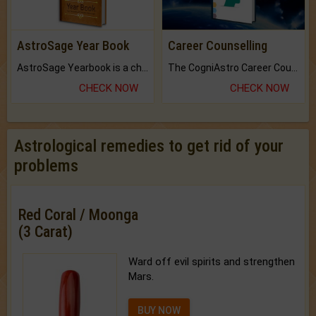
AstroSage Year Book
Career Counselling
AstroSage Yearbook is a channel to fulfill your dreams and destiny.
The CogniAstro Career Counselling Report is the most comprehensive report available on this topic.
CHECK NOW
CHECK NOW
Astrological remedies to get rid of your
problems
Red Coral / Moonga
(3 Carat)
Ward off evil spirits and strengthen
Mars.
BUY NOW