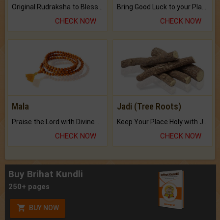
Original Rudraksha to Bless Your Way.
Bring Good Luck to your Place with Feng Shui.
CHECK NOW
CHECK NOW
Mala
Jadi (Tree Roots)
Praise the Lord with Divine Energies of Mala.
Keep Your Place Holy with Jadi.
CHECK NOW
CHECK NOW
Buy Brihat Kundli
250+ pages
BUY NOW