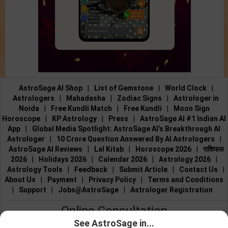
AstroSage AI Shop
|
List of Gemstone
|
World Clock
|
Astrologers
|
Mahadasha
|
Zodiac Signs
|
Astrologer in
Noida
|
Free Kundli Match
|
Free Kundli
|
Moon Sign
Horoscope
|
KP Astrology
|
Press
|
AstroSage AI #1 Indian AI
App
|
Global Media Spotlight: AstroSage AI’s Breakthrough AI
Astrologer
|
10 Crore Question Answered By AI Astrologers
|
AstroSage AI Reviews
|
Lal Kitab
|
Horoscope 2026
|
राशिफल
2026
|
Holidays 2026
|
Calendar 2026
|
Astrology 2026
|
Astrology Tools
|
Feedback
|
Submit Article
|
Contact Us
|
About Us
|
Payment
|
Privacy Policy
|
Terms and Conditions
|
Support
|
Jobs@AstroSage
|
Astrologer Registration
Online Consultation
See AstroSage in...