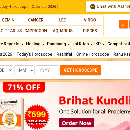
Chat with Astro
oday Horoscope
Calendar 2026
GEMINI
CANCER
LEO
VIRGO
த
AGITTARIUS
CAPRICORN
AQUARIUS
PISCES
ee Reports
Healing
Panchang
Lal Kitab
KP
Compatibili
फल 2026
Today's Horoscope
Rashifal
Online Horoscope
Rahu Kaa
te
Month
Year
GET HOROSCOPE