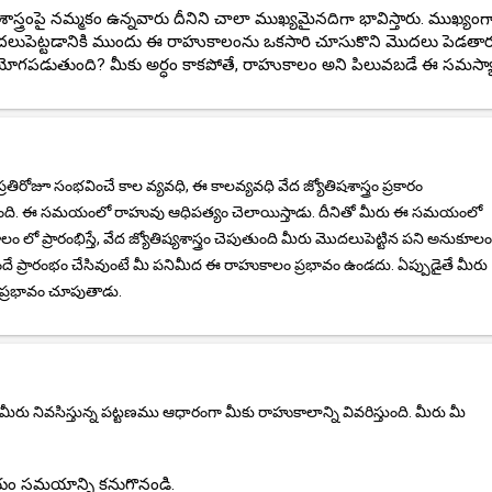
ాస్త్రంపై నమ్మకం ఉన్నవారు దీనిని చాలా ముఖ్యమైనదిగా భావిస్తారు. ముఖ్యంగ
 మొదలుపెట్టడానికి ముందు ఈ రాహుకాలంను ఒకసారి చూసుకొని మొదలు పెడతార
యోగపడుతుంది? మీకు అర్ధం కాకపోతే, రాహుకాలం అని పిలువబడే ఈ సమస్యా
రోజూ సంభవించే కాల వ్యవధి, ఈ కాలవ్యవధి వేద జ్యోతిషశాస్త్రం ప్రకారం
ంది. ఈ సమయంలో రాహువు ఆధిపత్యం చెలాయిస్తాడు. దీనితో మీరు ఈ సమయంలో
 ప్రారంభిస్తే, వేద జ్యోతిష్యశాస్త్రం చెపుతుంది మీరు మొదలుపెట్టిన పని అనుకూల
రారంభం చేసివుంటే మీ పనిమీద ఈ రాహుకాలం ప్రభావం ఉండదు. ఏప్పుడైతే మీరు
ప్రభావం చూపుతాడు.
ివసిస్తున్న పట్టణము ఆధారంగా మీకు రాహుకాలాన్ని వివరిస్తుంది. మీరు మీ
ం సమయాన్ని కనుగొనండి.