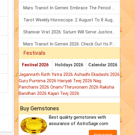
Mars Transit In Gemini: Embrace The Period Full Of Energy & Intelligence
Tarot Weekly Horoscope: 2 August To 8 August, 2026
క
Shanivar Vrat 2026: Saturn Will Serve Justice In Sawan Month!
Mars Transit In Gemini 2026: Check Out Its Positive & Negative Impact
Festivals
Festival 2026
Holidays 2026
Calendar 2026
Jagannath Rath Yatra 2026
Ashadhi Ekadashi 2026
Guru Purnima 2026
Hariyali Teej 2026
Nag
Panchami 2026
Onam/Thiruvonam 2026
Raksha
Bandhan 2026
Kajari Teej 2026
Buy Gemstones
Best quality gemstones with
assurance of AstroSage.com