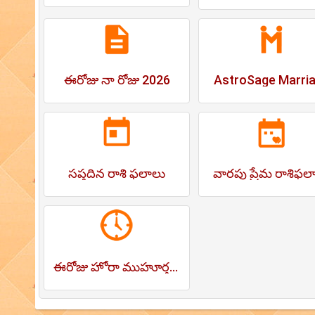
ఈరోజు నా రోజు 2026
AstroSage Marri
సప్తదిన రాశి ఫలాలు
వారపు ప్రేమ రాశిఫల
ఈరోజు హోరా ముహూర్తము