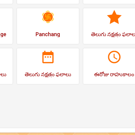
age
Panchang
తెలుగు నక్షత్రం ఫలా
ాలు
తెలుగు నక్షత్రం ఫలాలు
ఈరోజు రాహుకాలం