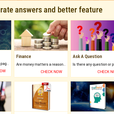
urate answers and better feature
Finance
Ask A Question
What will you get in 250+ pages Colored Brihat Kundli.
Are money matters a reason for the dark-circles under your eyes?
NOW
CHECK NOW
CHECK 