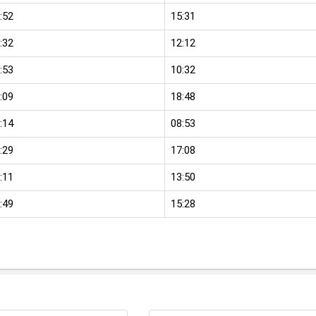
:52
15:31
:32
12:12
:53
10:32
:09
18:48
:14
08:53
:29
17:08
:11
13:50
:49
15:28