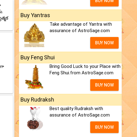
BUY NOW
ా
ు.
Buy Yantras
త్మక
Take advantage of Yantra with
assurance of AstroSage.com
BUY NOW
Buy Feng Shui
Bring Good Luck to your Place with
ంగా
Feng Shui.from AstroSage.com
BUY NOW
Buy Rudraksh
Best quality Rudraksh with
assurance of AstroSage.com
BUY NOW