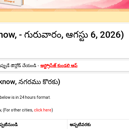
w, - గురువారం, ఆగస్టు 6, 2026)
ుడే డౌన్లోడ్ చేయండి -
ఆస్ట్రోసేజ్ కుండలి ఆప్
know, నగరము కొరకు)
elow is in 24 hours format.
 (For other cities,
click here
)
ప్పటినుండి
అప్పటివరకు