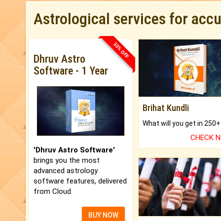
Astrological services for acc
33% OFF
Dhruv Astro
Software - 1 Year
Brihat Kundli
CHECK 
'Dhruv Astro Software'
brings you the most
advanced astrology
software features, delivered
from Cloud.
BUY NOW