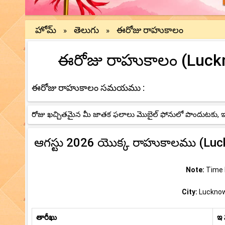
హోమ్
తెలుగు
ఈరోజు రాహుకాలం
»
»
ఈరోజు రాహుకాలం (Luckno
ఈరోజు రాహుకాలం సమయము :
రోజు ఖచ్చితమైన మీ జాతక ఫలాలు మొబైల్ ఫోనులో పొందుటకు, ఇప్ప
ఆగస్టు 2026 యొక్క రాహుకాలము (Luc
Note:
Time b
City:
Lucknow,
తారీఖు
ఇ 