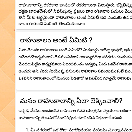
రాహుకాలాన్ని రకరకాల బాషలలో రకరకాలుగా పిలుస్తారు. జ్యోతిష్యశ
దక్షణ భారతదేశంలో నివసిస్తున్న ప్రజలు వారి రోజువారీ పనులు
కానీ మీకు అర్థమైందా రాహుకాలం అంటే ఏమిటి ఇది ఎందుకు ఉప
కాలం గురుంచి మరింత తెలుసుకుందాం.
రాహుకాలం అంటే ఏమిటి ?
మీకు తెలుసా రాహుకాలం అంటే ఏమిటో? మీకుఅర్థం అయ్యే భాషలో, ఇది ప్రతి
ఆమోదయోగ్యముకాని లేక మంచిదికాని కాలవ్యవధిగా పరిగణించబడుతు
మొదలుపెట్టిన కార్యక్రమాలు విజయవంతం అవ్వవు. మీరు ఒకవేళ రాహుకాలం లో
ఉండదు అని. మీరు మీయొక్క పనులను రాహుకాల సమయముకంటే ముందే ప్
ఒకపనిని రాహుకాలంలో మొదలు పెడతారో ఆ పనిమీద మాత్రమే రాహువు 
మనం రాహుకాలాన్ని ఏలా లెక్కించాలి?
ఇక్కడ, మేము ఉంచబడిన రాహుకాల గనన యంత్రము స్వయంచాలకంగా మీరు న
రాహుకాలాన్ని తెలుసుకోవడానికి క్రింద చూచించిన విధంగా చేయండి.
మీ నగరంలో ఒక రోజు సూర్యోదయం మరియు సూర్యాస్తమయ