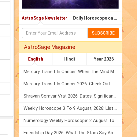
AstroSage Newsletter
Daily Horoscope on Email
SUBSCRIBE
AstroSage Magazine
English
Hindi
Year 2026
Mercury Transit In Cancer: When The Mind Meets The Heart!
Mercury Transit In Cancer 2026: Check Out What It Brings For You
Shravan Somvar Vrat 2026: Dates, Significance & Rituals In August
Weekly Horoscope 3 To 9 August, 2026: List Of Fasts & Festivals
Numerology Weekly Horoscope: 2 August To 8 August, 2026
Friendship Day 2026: What The Stars Say About Your Best Friend!