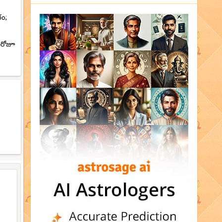
గం;
ిరోజూ