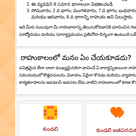
ఈ వ్యవధిని 8 సమాన భాగాలుగా విభజించండి.
సోమవారం, 2 వ భాగం; మంగళవారం, 7 వ భాగం; బుధవారం, 5 
మరియు ఆదివారం, 8 వ భాగాన్ని రాహుకం అని పిలుస్తారు.
ఇది మీరు సులువుగా మీ రాహుకాలాన్ని తెలుసుకోవడానికి చూచించిన గణన
సూర్యోదయం మరియు సూర్యాస్తమయం ప్రతిచోటా బిన్నంగా ఉంటుంది ఒక
రాహుకాలంలో మనం ఏం చేయకూడదు?
పవిత్రమైన లేదా చాలా ముఖ్యమైనదిగా భావించే ఏ కార్యాన్నిఅయినా 
సమయములో కొత్తపనులను, వివాహం, ఏదైనా కొనడం మరియు వ్యాపారం వంట
కార్యకలాపాలను ఆపవలసి అవసరం లేదు వాటిని రాహుకాలంలో కూడా కొ
కుండలి
కుండలి జతపరచు