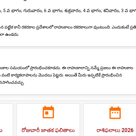
వ భాగం; గురువారం, 6 వ భాగం; శుక్రవారం, 4 వ భాగం; శనివారం, 3 వ భా
 పట్టిక కానీ రకరకాల ప్రదేశాలలో రాహుకాలం రకరకాలుగా వుంటుంది. ఎందుకంటే ప్రత
ేలా ఉండదు.
రాహుకాల సమయంలో ప్రారంభించకూడదు. ఈ రాహుకాలాన్ని నమ్మే ప్రజలు ఈ రాహుకాల
ి కార్యకలాపాలను మొదలు పెట్టరు. అయితే మీరు ఇప్పటికే ప్రారంభించిన
నసాగించవచ్చు.
ట
రోజువారీ జాతక ఫలితాలు
రాశిఫలాలు 2026