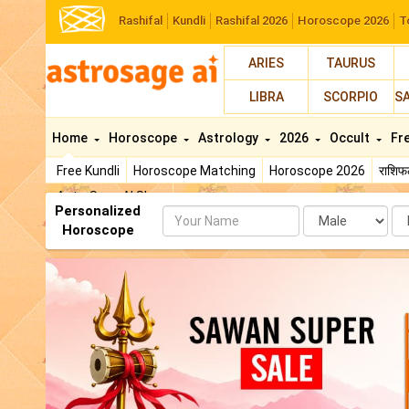
Rashifal
Kundli
Rashifal 2026
Horoscope 2026
T
ARIES
TAURUS
LIBRA
SCORPIO
S
Home
Horoscope
Astrology
2026
Occult
Fr
Free Kundli
Horoscope Matching
Horoscope 2026
राशि
AstroSage AI Shop
Personalized
Name
Da
Horoscope