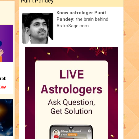
Punit Pandey
Know astrologer Punit
Pandey:
the brain behind
AstroSage.com
Is there any question or problem lingering.
NOW