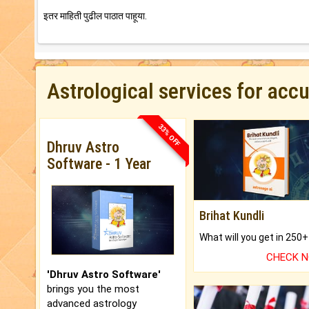
इतर माहिती पुढील पाठात पाहूया.
Astrological services for acc
33% OFF
Dhruv Astro
Software - 1 Year
Brihat Kundli
CHECK 
'Dhruv Astro Software'
brings you the most
advanced astrology