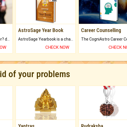
AstroSage Year Book
Career Counselling
Worried about your career? don't know what is.
AstroSage Yearbook is a channel to fulfill your dreams and destiny.
NOW
CHECK NOW
CHECK 
rid of your problems
Yantras
Rudraksha