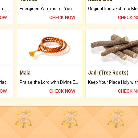
Buy Genuine Gemstones at Best Prices.
Energised Yantras for You.
NOW
CHECK NOW
CHECK 
Mala
Jadi (Tree Roots)
Bring Good Luck to your Place with Feng Shui.
Praise the Lord with Divine Energies of Mala.
NOW
CHECK NOW
CHECK 