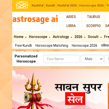
Rashifal
Kundli
Rashifal 2026
Horoscope 2026
T
ARIES
TAURUS
LIBRA
SCORPIO
S
Home
Horoscope
Astrology
2026
Occult
Fr
Free Kundli
Horoscope Matching
Horoscope 2026
राशि
AstroSage AI Shop
Personalized
Name
Da
Horoscope