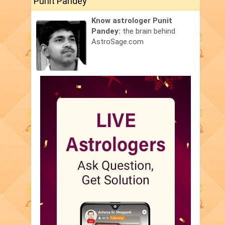
Punit Pandey
Know astrologer Punit
Pandey:
the brain behind
AstroSage.com