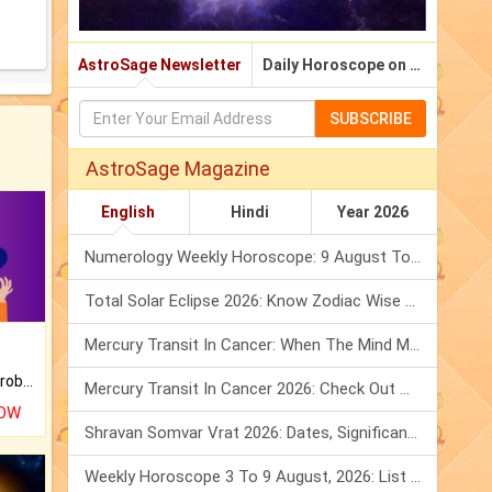
AstroSage Newsletter
Daily Horoscope on Email
SUBSCRIBE
AstroSage Magazine
English
Hindi
Year 2026
Numerology Weekly Horoscope: 9 August To 15 August, 2026
Total Solar Eclipse 2026: Know Zodiac Wise Prediction
Mercury Transit In Cancer: When The Mind Meets The Heart!
Is there any question or problem lingering.
Mercury Transit In Cancer 2026: Check Out What It Brings For You
NOW
Shravan Somvar Vrat 2026: Dates, Significance & Rituals In August
Weekly Horoscope 3 To 9 August, 2026: List Of Fasts & Festivals