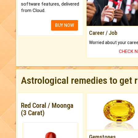
software features, delivered
from Cloud.
BUY NOW
Career / Job
CHECK 
Astrological remedies to get 
Red Coral / Moonga
(3 Carat)
Gemstones