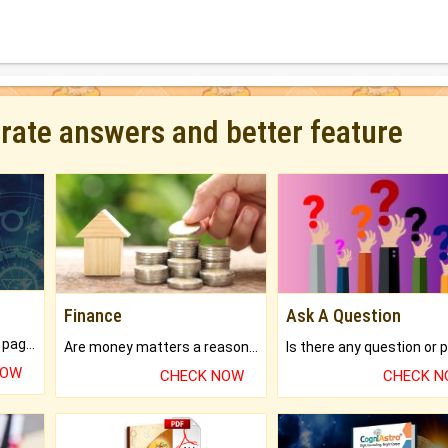
urate answers and better feature
Finance
Ask A Question
What will you get in 250+ pages Colored Brihat Kundli.
Are money matters a reason for the dark-circles under your eyes?
NOW
CHECK NOW
CHECK 