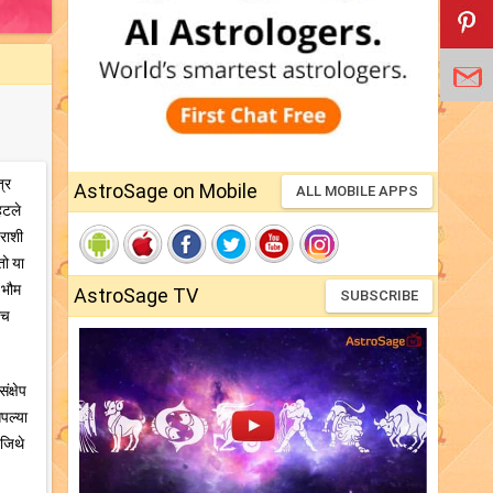
्र
AstroSage on Mobile
ALL MOBILE APPS
हटले
राशी
तो या
, भौम
AstroSage TV
SUBSCRIBE
ोच
ंक्षेप
आपल्या
 जिथे