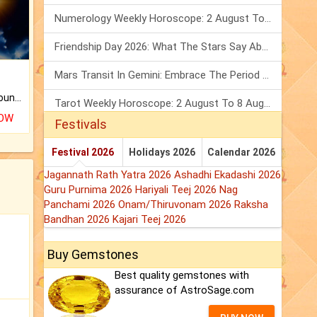
Numerology Weekly Horoscope: 2 August To 8 August, 2026
Friendship Day 2026: What The Stars Say About Your Best Friend!
Mars Transit In Gemini: Embrace The Period Full Of Energy & Intelligence
The CogniAstro Career Counselling Report is the most comprehensive report available on this topic.
Tarot Weekly Horoscope: 2 August To 8 August, 2026
NOW
Festivals
Festival 2026
Holidays 2026
Calendar 2026
Jagannath Rath Yatra 2026
Ashadhi Ekadashi 2026
Guru Purnima 2026
Hariyali Teej 2026
Nag
Panchami 2026
Onam/Thiruvonam 2026
Raksha
Bandhan 2026
Kajari Teej 2026
Buy Gemstones
Best quality gemstones with
assurance of AstroSage.com