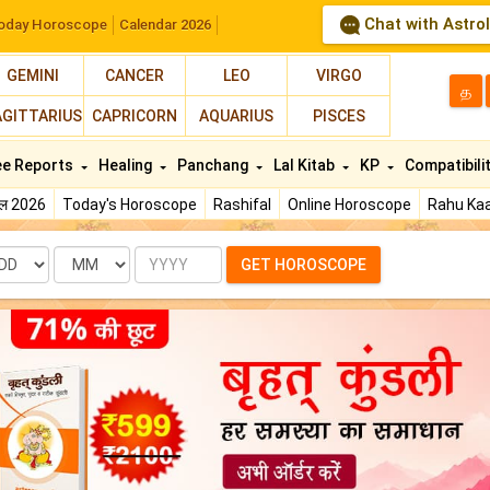
Chat with Astro
oday Horoscope
Calendar 2026
GEMINI
CANCER
LEO
VIRGO
த
AGITTARIUS
CAPRICORN
AQUARIUS
PISCES
ee Reports
Healing
Panchang
Lal Kitab
KP
Compatibili
फल 2026
Today's Horoscope
Rashifal
Online Horoscope
Rahu Kaa
te
Month
Year
GET HOROSCOPE