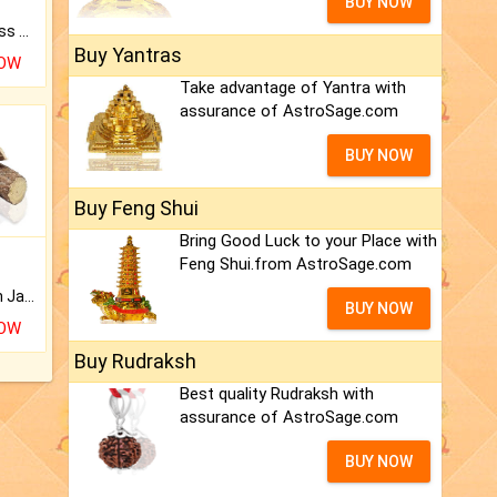
BUY NOW
Original Rudraksha to Bless Your Way.
Buy Yantras
NOW
Take advantage of Yantra with
assurance of AstroSage.com
BUY NOW
Buy Feng Shui
Bring Good Luck to your Place with
Feng Shui.from AstroSage.com
Keep Your Place Holy with Jadi.
BUY NOW
NOW
Buy Rudraksh
Best quality Rudraksh with
assurance of AstroSage.com
BUY NOW