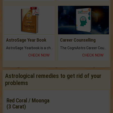
AstroSage Year Book
Career Counselling
AstroSage Yearbook is a channel to fulfill your dreams and destiny.
The CogniAstro Career Counselling Report is the most comprehensive report available on this topic.
CHECK NOW
CHECK NOW
Astrological remedies to get rid of your
problems
Red Coral / Moonga
(3 Carat)