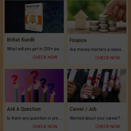
Brihat Kundli
Finance
What will you get in 250+ pages Colored Brihat Kundli.
Are money matters a reason for the dark-circles under your eyes?
CHECK NOW
CHECK NOW
Ask A Question
Career / Job
Is there any question or problem lingering.
Worried about your career? don't know what is.
CHECK NOW
CHECK NOW