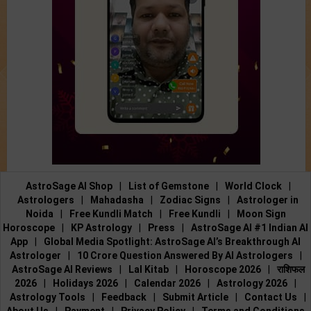
AstroSage AI Shop
|
List of Gemstone
|
World Clock
|
Astrologers
|
Mahadasha
|
Zodiac Signs
|
Astrologer in
Noida
|
Free Kundli Match
|
Free Kundli
|
Moon Sign
Horoscope
|
KP Astrology
|
Press
|
AstroSage AI #1 Indian AI
App
|
Global Media Spotlight: AstroSage AI’s Breakthrough AI
Astrologer
|
10 Crore Question Answered By AI Astrologers
|
AstroSage AI Reviews
|
Lal Kitab
|
Horoscope 2026
|
राशिफल
2026
|
Holidays 2026
|
Calendar 2026
|
Astrology 2026
|
Astrology Tools
|
Feedback
|
Submit Article
|
Contact Us
|
About Us
|
Payment
|
Privacy Policy
|
Terms and Conditions