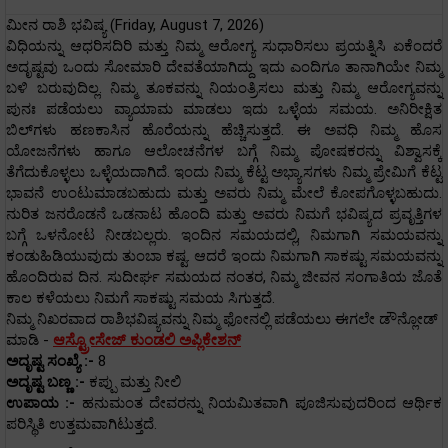
ಮೀನ ರಾಶಿ ಭವಿಷ್ಯ (Friday, August 7, 2026)
ವಿಧಿಯನ್ನು ಆಧರಿಸದಿರಿ ಮತ್ತು ನಿಮ್ಮ ಆರೋಗ್ಯ ಸುಧಾರಿಸಲು ಪ್ರಯತ್ನಿಸಿ ಏಕೆಂದರೆ
ಅದೃಷ್ಟವು ಒಂದು ಸೋಮಾರಿ ದೇವತೆಯಾಗಿದ್ದು ಇದು ಎಂದಿಗೂ ತಾನಾಗಿಯೇ ನಿಮ್ಮ
ಬಳಿ ಬರುವುದಿಲ್ಲ. ನಿಮ್ಮ ತೂಕವನ್ನು ನಿಯಂತ್ರಿಸಲು ಮತ್ತು ನಿಮ್ಮ ಆರೋಗ್ಯವನ್ನು
ಪುನಃ ಪಡೆಯಲು ವ್ಯಾಯಾಮ ಮಾಡಲು ಇದು ಒಳ್ಳೆಯ ಸಮಯ. ಅನಿರೀಕ್ಷಿತ
ಬಿಲ್‌ಗಳು ಹಣಕಾಸಿನ ಹೊರೆಯನ್ನು ಹೆಚ್ಚಿಸುತ್ತದೆ. ಈ ಅವಧಿ ನಿಮ್ಮ ಹೊಸ
ಯೋಜನೆಗಳು ಹಾಗೂ ಆಲೋಚನೆಗಳ ಬಗ್ಗೆ ನಿಮ್ಮ ಪೋಷಕರನ್ನು ವಿಶ್ವಾಸಕ್ಕೆ
ತೆಗೆದುಕೊಳ್ಳಲು ಒಳ್ಳೆಯದಾಗಿದೆ. ಇಂದು ನಿಮ್ಮ ಕೆಟ್ಟ ಅಭ್ಯಾಸಗಳು ನಿಮ್ಮ ಪ್ರೇಮಿಗೆ ಕೆಟ್ಟ
ಭಾವನೆ ಉಂಟುಮಾಡಬಹುದು ಮತ್ತು ಅವರು ನಿಮ್ಮ ಮೇಲೆ ಕೋಪಗೊಳ್ಳಬಹುದು.
ನುರಿತ ಜನರೊಡನೆ ಒಡನಾಟ ಹೊಂದಿ ಮತ್ತು ಅವರು ನಿಮಗೆ ಭವಿಷ್ಯದ ಪ್ರವೃತ್ತಿಗಳ
ಬಗ್ಗೆ ಒಳನೋಟ ನೀಡಬಲ್ಲರು. ಇಂದಿನ ಸಮಯದಲ್ಲಿ, ನಿಮಗಾಗಿ ಸಮಯವನ್ನು
ಕಂಡುಹಿಡಿಯುವುದು ತುಂಬಾ ಕಷ್ಟ. ಆದರೆ ಇಂದು ನಿಮಗಾಗಿ ಸಾಕಷ್ಟು ಸಮಯವನ್ನು
ಹೊಂದಿರುವ ದಿನ. ಸುದೀರ್ಘ ಸಮಯದ ನಂತರ, ನಿಮ್ಮ ಜೀವನ ಸಂಗಾತಿಯ ಜೊತೆ
ಕಾಲ ಕಳೆಯಲು ನಿಮಗೆ ಸಾಕಷ್ಟು ಸಮಯ ಸಿಗುತ್ತದೆ.
ನಿಮ್ಮ ನಿಖರವಾದ ರಾಶಿಭವಿಷ್ಯವನ್ನು ನಿಮ್ಮ ಫೋನಲ್ಲಿ ಪಡೆಯಲು ಈಗಲೇ ಡೌನ್ಲೋಡ್
ಮಾಡಿ -
ಆಸ್ಟ್ರೋಸೇಜ್ ಕುಂಡಲಿ ಅಪ್ಲಿಕೇಶನ್
ಅದೃಷ್ಟ ಸಂಖ್ಯೆ :-
8
ಅದೃಷ್ಟ ಬಣ್ಣ :-
ಕಪ್ಪು ಮತ್ತು ನೀಲಿ
ಉಪಾಯ :-
ಹನುಮಂತ ದೇವರನ್ನು ನಿಯಮಿತವಾಗಿ ಪೂಜಿಸುವುದರಿಂದ ಆರ್ಥಿಕ
ಪರಿಸ್ಥಿತಿ ಉತ್ತಮವಾಗಿಟುತ್ತದೆ.