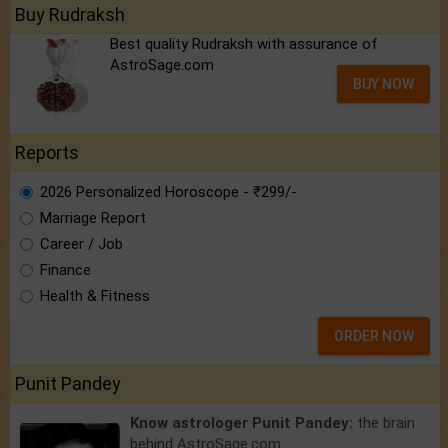
Buy Rudraksh
Best quality Rudraksh with assurance of
AstroSage.com
BUY NOW
Reports
2026 Personalized Horoscope - ₹299/-
Marriage Report
Career / Job
Finance
Health & Fitness
ORDER NOW
Punit Pandey
Know astrologer Punit Pandey:
the brain
behind AstroSage.com