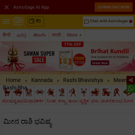

AstroSage AI App
DOWNLOAD NOW
₹
0
Chat with Astrologer
chat_bubble_outline
हिन्दी
தமிழ்
తెలుగు
मराठी
More
Home
Kannada
Rashi Bhavishya
Meena
»
»
»
Rashi Bha..
ಮೇಷ
ವೃಷಭ
ಮಿಥುನ
ಕರ್ಕ
ಸಿಂಹ
ಕನ್ಯಾ
ತುಲಾ
ವೃಶ್ಚಿಕ
ಧನು
ಮಕರ
ಕುಂಭ
ಮೀನ
ಮೀನ ರಾಶಿ ಭವಿಷ್ಯ