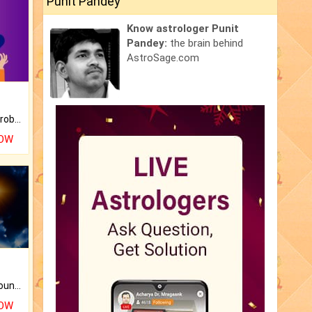
Punit Pandey
Know astrologer Punit
Pandey:
the brain behind
AstroSage.com
Is there any question or problem lingering.
NOW
The CogniAstro Career Counselling Report is the most comprehensive report available on this topic.
NOW