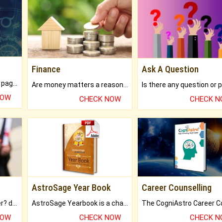
Finance
Ask A Question
What will you get in 250+ pages Colored Brihat Kundli.
Are money matters a reason for the dark-circles under your eyes?
NOW
CHECK NOW
CHECK 
AstroSage Year Book
Career Counselling
Worried about your career? don't know what is.
AstroSage Yearbook is a channel to fulfill your dreams and destiny.
NOW
CHECK NOW
CHECK 