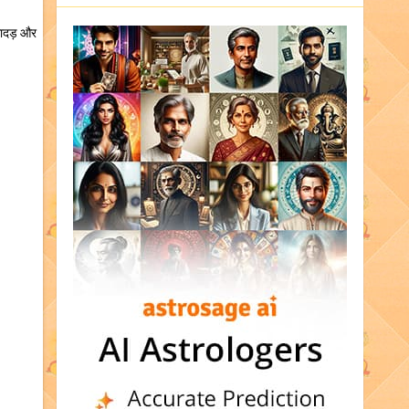
मगादड़ और