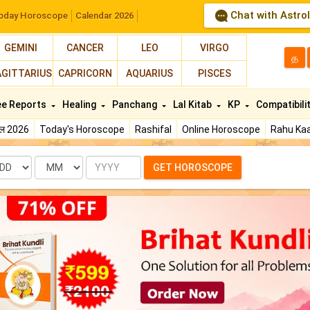
Chat with Astro
oday Horoscope
Calendar 2026
GEMINI
CANCER
LEO
VIRGO
த
AGITTARIUS
CAPRICORN
AQUARIUS
PISCES
ee Reports
Healing
Panchang
Lal Kitab
KP
Compatibili
फल 2026
Today's Horoscope
Rashifal
Online Horoscope
Rahu Kaa
te
Month
Year
GET HOROSCOPE