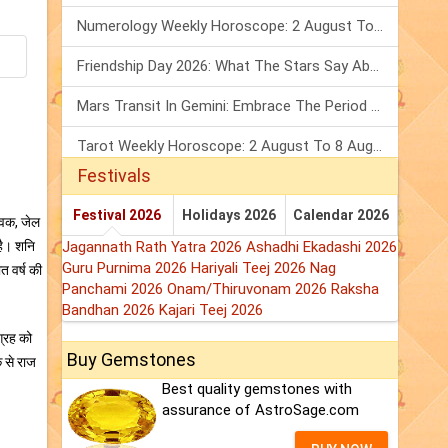
Numerology Weekly Horoscope: 2 August To 8 August, 2026
Friendship Day 2026: What The Stars Say About Your Best Friend!
Mars Transit In Gemini: Embrace The Period Full Of Energy & Intelligence
Tarot Weekly Horoscope: 2 August To 8 August, 2026
Festivals
Festival 2026
Holidays 2026
Calendar 2026
सेवक, जेल
है। शनि
Jagannath Rath Yatra 2026
Ashadhi Ekadashi 2026
Guru Purnima 2026
Hariyali Teej 2026
Nag
त वर्ष की
Panchami 2026
Onam/Thiruvonam 2026
Raksha
Bandhan 2026
Kajari Teej 2026
ग्रह को
Buy Gemstones
क से राज
Best quality gemstones with
assurance of AstroSage.com