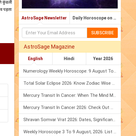
ि कुंडली
ाव पड़ता
AstroSage Newsletter
Daily Horoscope on Email
SUBSCRIBE
AstroSage Magazine
English
Hindi
Year 2026
Numerology Weekly Horoscope: 9 August To 15 August, 2026
Total Solar Eclipse 2026: Know Zodiac Wise Prediction
Mercury Transit In Cancer: When The Mind Meets The Heart!
Mercury Transit In Cancer 2026: Check Out What It Brings For You
Shravan Somvar Vrat 2026: Dates, Significance & Rituals In August
Weekly Horoscope 3 To 9 August, 2026: List Of Fasts & Festivals