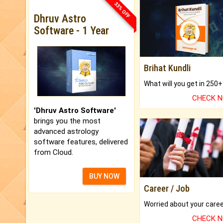
33% OFF
Dhruv Astro
Software - 1 Year
Brihat Kundli
CHECK 
'Dhruv Astro Software'
brings you the most
advanced astrology
software features, delivered
from Cloud.
BUY NOW
Career / Job
CHECK 