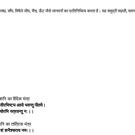
गरमच्छ, साँप, विषैले जीव, भैंस, ऊँट जैसे जानवरों का प्रतिनिधित्व करता है। यह समुद्री मछली, च
शनि का वैदिक मंत्र
ेवीरभिष्टय आपो भवन्तु पीतये।
 योरभि स्त्रवन्तु न:।।
नि का तांत्रिक मंत्र
शं शनैश्चराय नमः।।