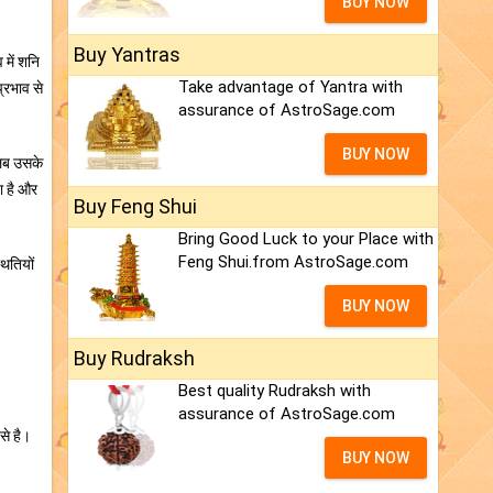
BUY NOW
Buy Yantras
 में शनि
Take advantage of Yantra with
्रभाव से
assurance of AstroSage.com
BUY NOW
मतलब उसके
ा है और
Buy Feng Shui
Bring Good Luck to your Place with
Feng Shui.from AstroSage.com
थितियों
BUY NOW
Buy Rudraksh
Best quality Rudraksh with
assurance of AstroSage.com
से है।
BUY NOW