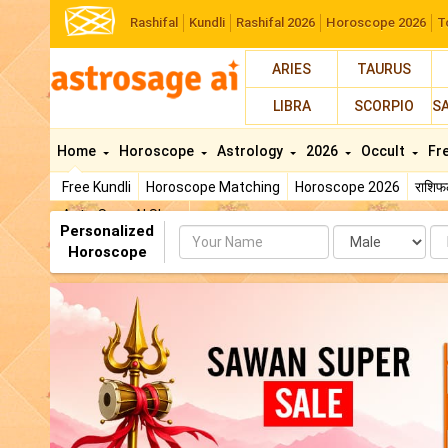
Rashifal
Kundli
Rashifal 2026
Horoscope 2026
T
ARIES
TAURUS
LIBRA
SCORPIO
S
Home
Horoscope
Astrology
2026
Occult
Fr
Free Kundli
Horoscope Matching
Horoscope 2026
राशि
AstroSage AI Shop
Personalized
Name
Da
Horoscope