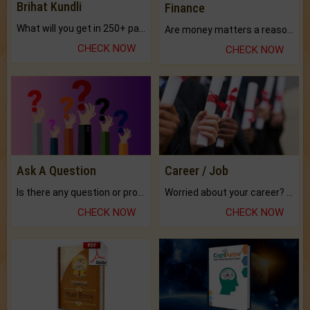
Brihat Kundli
Finance
What will you get in 250+ pages Colored Brihat Kundli.
Are money matters a reason for the dark-circles under your eyes?
CHECK NOW
CHECK NOW
Ask A Question
Career / Job
Is there any question or problem lingering.
Worried about your career? don't know what is.
CHECK NOW
CHECK NOW