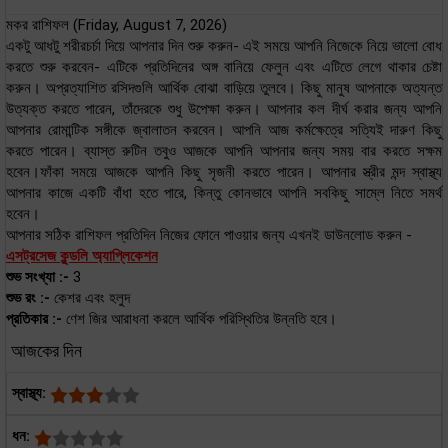
মকর রাশিফল (Friday, August 7, 2026)
একটু আধটু শরীরচর্চা দিয়ে আপনার দিন শুরু করুন- এই সময়ে আপনি নিজেকে নিয়ে ভালো বোধ
করতে শুরু করবেন- এটিকে প্রতিদিনের অঙ্গ বানিয়ে ফেলুন এবং এটিতে লেগে থাকার চেষ্টা
করুন। অপ্রত্যাশিত রসিদগুলি আর্থিক বোঝা বাড়িয়ে তুলবে। কিছু মানুষ আপনাকে অত্যন্ত
উত্যক্ত করতে পারেন, তাঁদেরকে শুধু উপেক্ষা করুন। আপনার কল দীর্ঘ করার জন্য আপনি
আপনার রোমান্টিক সঙ্গীকে জ্বালাতন করবেন। আপনি আজ কর্মক্ষেত্রে সত্যিই দারুণ কিছু
করতে পারেন। ব্যাস্ত রুটিন তবুও আজকে আপনি আপনার জন্য সময় বার করতে সক্ষম
হবেন।ফাঁকা সময়ে আজকে আপনি কিছু সৃজনী করতে পারেন। আপনার স্ত্রীর মন্দ স্বাস্থ্য
আপনার কাজে একটি বাঁধা হতে পারে, কিন্তু কোনভাবে আপনি সবকিছু সাম্লে নিতে সমর্থ
হবেন।
আপনার সঠিক রাশিফল প্রতিদিন নিজের ফোনে পাওয়ার জন্য এখনই ডাউনলোড করুন -
এসট্রসেজ কুন্ডলি অ্যাপ্লিকেশন
শুভ সংখ্যা :-
3
শুভ রং :-
কেশর এবং হলুদ
প্রতিকার :-
ণেশ জির আরাধনা করলে আর্থিক পরিস্থিতির উন্নতি হবে।
আজকের দিন
স্বাস্থ্য:
ধন: