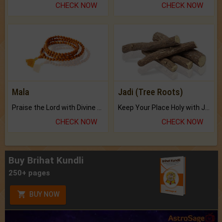
CHECK NOW
CHECK NOW
Mala
Jadi (Tree Roots)
Praise the Lord with Divine Energies of Mala.
Keep Your Place Holy with Jadi.
CHECK NOW
CHECK NOW
Buy Brihat Kundli
250+ pages
BUY NOW