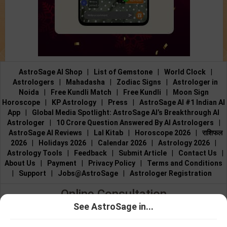
AstroSage AI Shop
|
List of Gemstone
|
World Clock
|
Astrologers
|
Mahadasha
|
Zodiac Signs
|
Astrologer in
Noida
|
Free Kundli Match
|
Free Kundli
|
Moon Sign
Horoscope
|
KP Astrology
|
Press
|
AstroSage AI #1 Indian AI
App
|
Global Media Spotlight: AstroSage AI’s Breakthrough AI
Astrologer
|
10 Crore Question Answered By AI Astrologers
|
AstroSage AI Reviews
|
Lal Kitab
|
Horoscope 2026
|
राशिफल
2026
|
Holidays 2026
|
Calendar 2026
|
Astrology 2026
|
Astrology Tools
|
Feedback
|
Submit Article
|
Contact Us
|
About Us
|
Payment
|
Privacy Policy
|
Terms and Conditions
|
Support
|
Jobs@AstroSage
|
Astrologer Registration
Online Consultation
See AstroSage in...
Talk to Astrologers
|
Chat with Astrologer
|
Online Astrology
জ্যোতিষীর সাথে
জ্যোতিষীর সাথে
Consultation
|
Marriage Astrologers
|
Tarot Readers
|