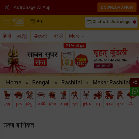

AstroSage AI App
DOWNLOAD NOW
₹
0
Chat with Astrologer
chat_bubble_outline
हिन्दी
தமிழ்
తెలుగు
मराठी
More
Home
Bengali
Rashifal
Makar Rashifal ..
»
»
»
মেষ
বৃষভ
মিথুন
কর্কট
সিংহ
কন্যা
তুলা
বৃশ্চিক
ধনু
মকর
কুম্ভ
মীন
মকর রাশিফল