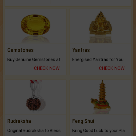
Gemstones
Yantras
Buy Genuine Gemstones at Best Prices.
Energised Yantras for You.
CHECK NOW
CHECK NOW
Rudraksha
Feng Shui
Original Rudraksha to Bless Your Way.
Bring Good Luck to your Place with Feng Shui.