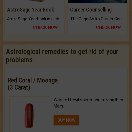
AstroSage Year Book
Career Counselling
AstroSage Yearbook is a channel to fulfill your dreams and destiny.
The CogniAstro Career Counselling Report is the most comprehensive report available on this topic.
CHECK NOW
CHECK NOW
Astrological remedies to get rid of your
problems
Red Coral / Moonga
(3 Carat)
Ward off evil spirits and strengthen
Mars.
BUY NOW