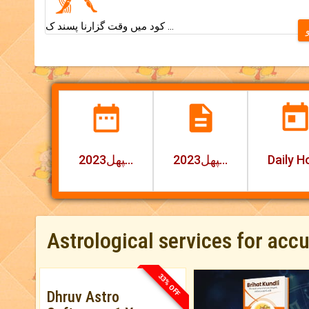
کود میں وقت گزارنا پسند ک ...
2023ذاتی لحاظ سے راشیپھل
اشیپھل2023
Astrological services for acc
33% OFF
Dhruv Astro