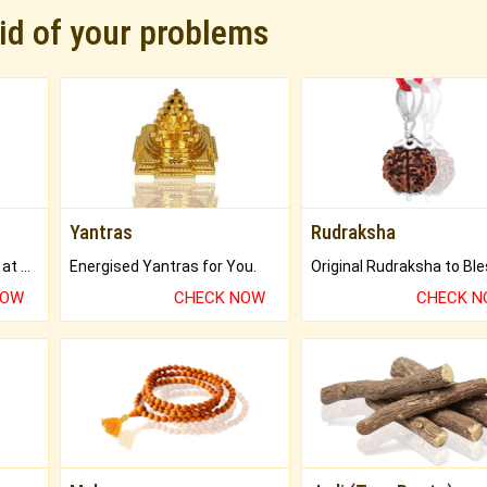
rid of your problems
Yantras
Rudraksha
Buy Genuine Gemstones at Best Prices.
Energised Yantras for You.
NOW
CHECK NOW
CHECK 