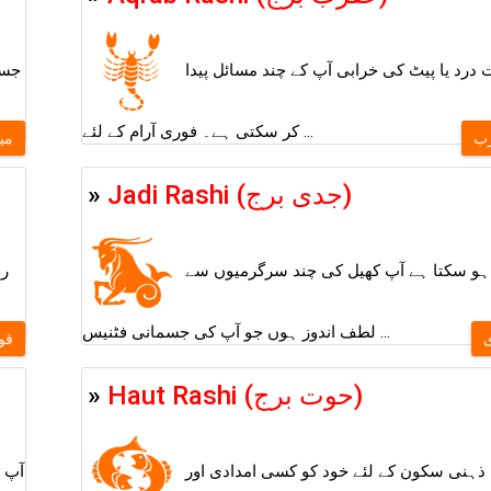
 درد یا پیٹ کی خرابی آپ کے چند مسائل پیدا
جسم
کر سکتی ہے۔ فوری آرام کے لئے ...
ب
می
»
Jadi Rashi (جدی برج)
ہو سکتا ہے آپ کھیل کی چند سرگرمیوں سے
رو
لطف اندوز ہوں جو آپ کی جسمانی فٹنیس ...
قو
»
Haut Rashi (حوت برج)
ذہنی سکون کے لئے خود کو کسی امدادی اور
آپ ا