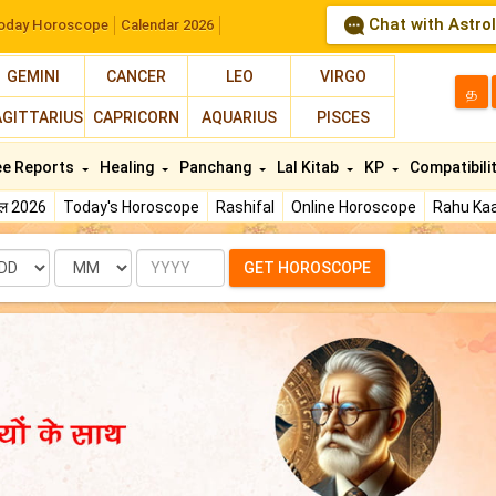
Chat with Astro
oday Horoscope
Calendar 2026
GEMINI
CANCER
LEO
VIRGO
த
AGITTARIUS
CAPRICORN
AQUARIUS
PISCES
ee Reports
Healing
Panchang
Lal Kitab
KP
Compatibili
फल 2026
Today's Horoscope
Rashifal
Online Horoscope
Rahu Kaa
te
Month
Year
GET HOROSCOPE