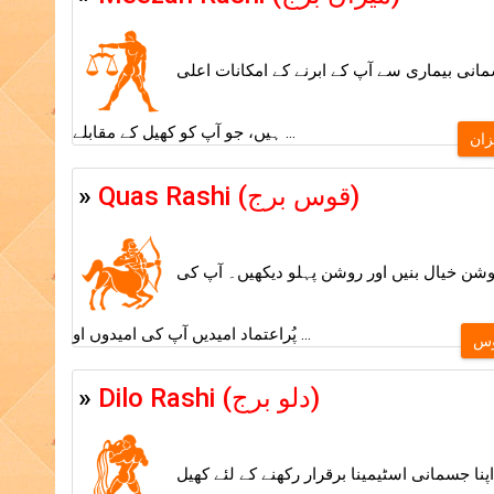
انی بیماری سے آپ کے ابرنے کے امکانات اعلی
ہیں، جو آپ کو کھیل کے مقابلے ...
زان
»
Quas Rashi (قوس برج)
شن خیال بنیں اور روشن پہلو دیکھیں۔ آپ کی
پُراعتماد امیدیں آپ کی امیدوں او ...
س
»
Dilo Rashi (دلو برج)
پنا جسمانی اسٹیمینا برقرار رکھنے کے لئے کھیل