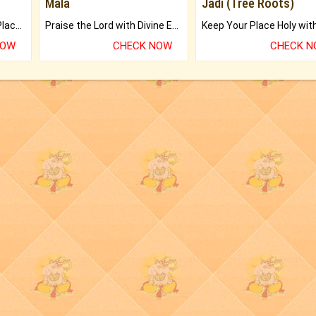
Mala
Jadi (Tree Roots)
Bring Good Luck to your Place with Feng Shui.
Praise the Lord with Divine Energies of Mala.
NOW
CHECK NOW
CHECK 