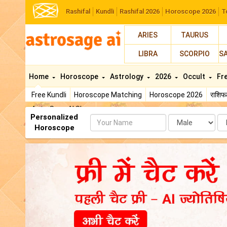
Rashifal
Kundli
Rashifal 2026
Horoscope 2026
T
ARIES
TAURUS
LIBRA
SCORPIO
S
Home
Horoscope
Astrology
2026
Occult
Fr
Free Kundli
Horoscope Matching
Horoscope 2026
राशि
AstroSage AI Shop
Personalized
Name
Da
Horoscope