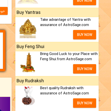
BUY NOW
حوت
Buy Yantras
Take advantage of Yantra with
assurance of AstroSage.com
BUY NOW
Buy Feng Shui
Bring Good Luck to your Place with
Feng Shui.from AstroSage.com
BUY NOW
Buy Rudraksh
Best quality Rudraksh with
assurance of AstroSage.com
BUY NOW