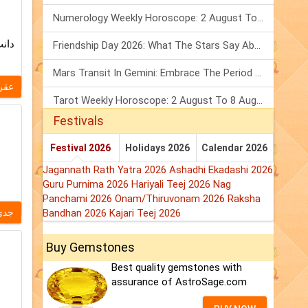
Numerology Weekly Horoscope: 2 August To 8 August, 2026
دانت
Friendship Day 2026: What The Stars Say About Your Best Friend!
Mars Transit In Gemini: Embrace The Period Full Of Energy & Intelligence
عقر
Tarot Weekly Horoscope: 2 August To 8 August, 2026
Festivals
Festival 2026
Holidays 2026
Calendar 2026
Jagannath Rath Yatra 2026
Ashadhi Ekadashi 2026
Guru Purnima 2026
Hariyali Teej 2026
Nag
Panchami 2026
Onam/Thiruvonam 2026
Raksha
جدی
Bandhan 2026
Kajari Teej 2026
Buy Gemstones
Best quality gemstones with
assurance of AstroSage.com