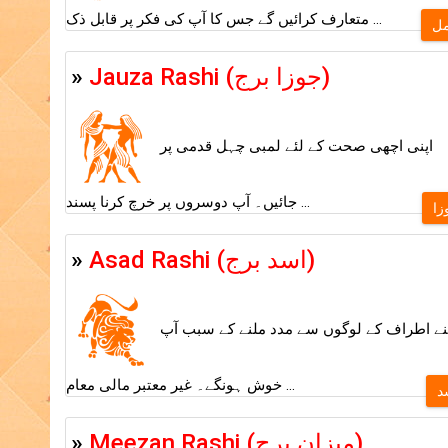
متعارف کرائیں گے جس کا آپ کی فکر پر قابل ذک ...
ل
»
Jauza Rashi (جوزا برج)
اپنی اچھی صحت کے لئے لمبی چہل قدمی پر
جائیں۔ آپ دوسروں پر خرچ کرنا پسند ...
زا
»
Asad Rashi (اسد برج)
نے اطراف کے لوگوں سے مدد ملنے کے سبب آپ
خوش ہونگے۔ غیر معتبر مالی معام ...
د
»
Meezan Rashi (میزان برج)