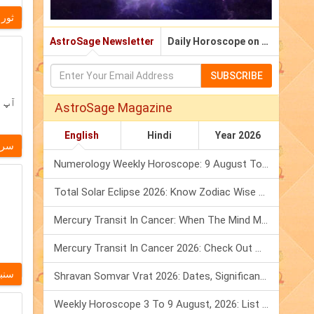
ثور
AstroSage Newsletter
Daily Horoscope on Email
SUBSCRIBE
آپ 
AstroSage Magazine
English
Hindi
Year 2026
سرط
Numerology Weekly Horoscope: 9 August To 15 August, 2026
Total Solar Eclipse 2026: Know Zodiac Wise Prediction
Mercury Transit In Cancer: When The Mind Meets The Heart!
Mercury Transit In Cancer 2026: Check Out What It Brings For You
سنبل
Shravan Somvar Vrat 2026: Dates, Significance & Rituals In August
Weekly Horoscope 3 To 9 August, 2026: List Of Fasts & Festivals