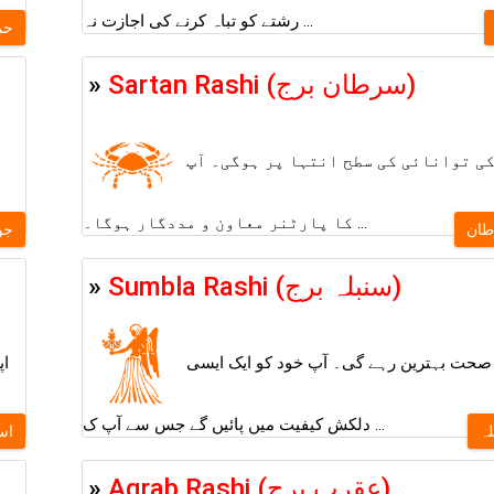
رشتے کو تباہ کرنے کی اجازت نہ ...
حم
»
Sartan Rashi (سرطان برج)
کی توانائی کی سطح انتہا پر ہوگی۔ آپ
کا پارٹنر معاون و مددگار ہوگا۔ ...
ان
جو
»
Sumbla Rashi (سنبلہ برج)
صحت بہترین رہے گی۔ آپ خود کو ایک ایسی
اپ
دلکش کیفیت میں پائیں گے جس سے آپ ک ...
ہ
اس
»
Aqrab Rashi (عقرب برج)