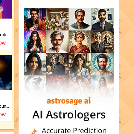
Is there any question or problem lingering.
NOW
The CogniAstro Career Counselling Report is the most comprehensive report available on this topic.
NOW