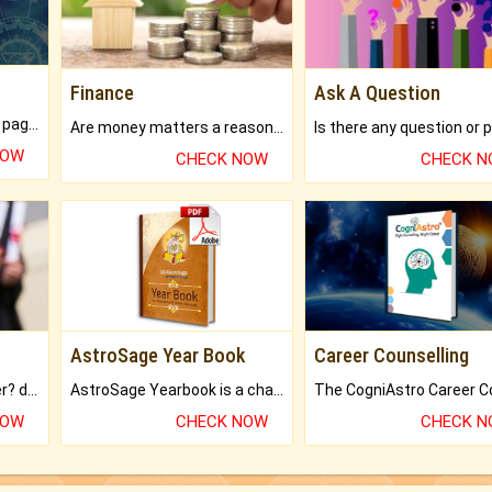
Finance
Ask A Question
What will you get in 250+ pages Colored Brihat Kundli.
Are money matters a reason for the dark-circles under your eyes?
NOW
CHECK NOW
CHECK 
AstroSage Year Book
Career Counselling
Worried about your career? don't know what is.
AstroSage Yearbook is a channel to fulfill your dreams and destiny.
NOW
CHECK NOW
CHECK 