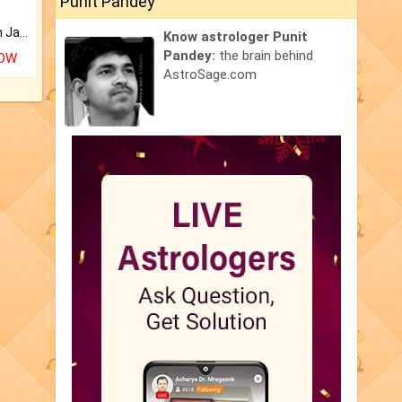
Punit Pandey
Keep Your Place Holy with Jadi.
Know astrologer Punit
Pandey:
the brain behind
NOW
AstroSage.com