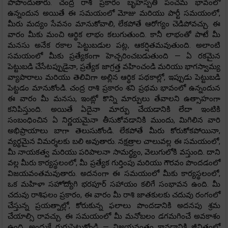
పాపొందుతారు. చంద్ర రాశి ప్రకారం బృహస్పతి పంచమ భావంలో
ఉన్నందున అయితే ఈ సమయంలో మోజు మరియు పార్టీ సమయంలో,
మీరు మద్యం సేవనం మానుకోవాలి, లేకపోతే ఆరోగ్యం చెడిపోవచ్చు. ఈ
వారం మీకు మంచి ఆర్థిక లాభం కలుగుతుంది. కానీ లాభంతో పాటే మీ
మనసు అనేక రకాల పెట్టుబడుల పట్ల, ఆకర్షితమవుతుంది. అలాంటి
సమయంలో మీకు ప్రత్యేకంగా హెచ్చరించబడుతుంది — ఏ రకమైన
పెట్టుబడి చేసేటప్పుడైనా, ప్రత్యేక జాగ్రత్త వహించండి మరియు భాగస్వామ్య
వ్యాపారాలు మరియు తెలివిగా అల్లిన ఆర్థిక పథకాల్లో, ఇప్పుడు పెట్టుబడి
పెట్టడం మానుకోండి. చంద్ర రాశి ప్రకారం శని ప్రథమ భావంలో ఉన్నందున
ఈ వారం మీ మనసు, ఇంట్లో కొన్ని మార్పులు తేవాలని ఉత్సాహంగా
కనిపిస్తుంది. అయితే ఏదైనా మార్పు చేయడానికి లేదా ఇంటికి
సంబంధించిన ఏ నిర్ణయమైనా తీసుకోవడానికి ముందు, మిగిలిన వారి
అభిప్రాయాలు బాగా తెలుసుకోండి. లేకపోతే మీరు కోరుకోకపోయినా,
వ్యర్థమైన విమర్శలకు బలి అవుతారు. నక్షత్రాల చాలువల్ల ఈ సమయంలో,
మీ నాయకత్వ మరియు పరిపాలనా సామర్థ్యం, వెలుగులోకి వస్తుంది. దాని
వల్ల మీరు కార్యస్థలంలో, మీ ప్రత్యేక గుర్తింపు మరియు గౌరవం పొందడంలో
విజయవంతమవుతారు. అదనంగా ఈ సమయంలో మీకు కార్యస్థలంలో,
ఒక మహిళా సహోద్యోగి భరపూర్ సహాయం కలిగే సంభావన ఉంది. మీ
చదువు రాశిఫలం ప్రకారం, ఈ వారం మీ రాశి జాతకులకు చదువు రంగంలో
చేస్తున్న ప్రయత్నాల్లో, కోరుకున్న ఫలాలు పొందడానికి అదనపు శ్రమ
చేయాల్సి రావచ్చు. ఈ సమయంలో మీ మనోబలం డగమగించే అవకాశం
ఉంది, అందుకే గుర్తుపెట్టుకోండి — విజయవంతం కావడానికి జీవితంలో