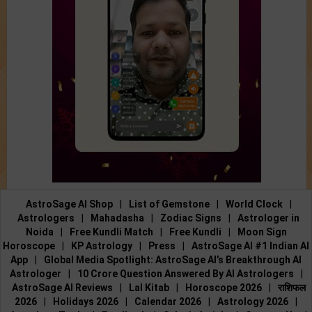
AstroSage AI Shop
|
List of Gemstone
|
World Clock
|
Astrologers
|
Mahadasha
|
Zodiac Signs
|
Astrologer in
Noida
|
Free Kundli Match
|
Free Kundli
|
Moon Sign
Horoscope
|
KP Astrology
|
Press
|
AstroSage AI #1 Indian AI
App
|
Global Media Spotlight: AstroSage AI’s Breakthrough AI
Astrologer
|
10 Crore Question Answered By AI Astrologers
|
AstroSage AI Reviews
|
Lal Kitab
|
Horoscope 2026
|
राशिफल
2026
|
Holidays 2026
|
Calendar 2026
|
Astrology 2026
|