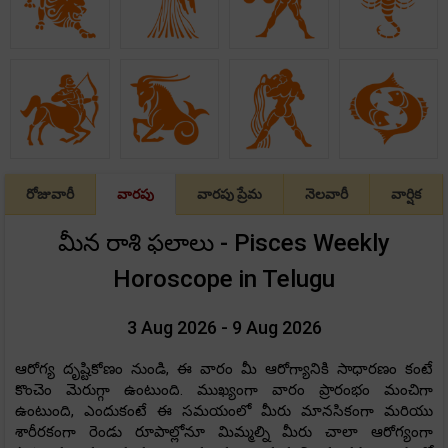
రోజువారీ
వారపు
వారపు ప్రేమ
నెలవారీ
వార్షిక
మీన రాశి ఫలాలు - Pisces Weekly
Horoscope in Telugu
3 Aug 2026 - 9 Aug 2026
ఆరోగ్య దృష్టికోణం నుండి, ఈ వారం మీ ఆరోగ్యానికి సాధారణం కంటే
కొంచెం మెరుగ్గా ఉంటుంది. ముఖ్యంగా వారం ప్రారంభం మంచిగా
ఉంటుంది, ఎందుకంటే ఈ సమయంలో మీరు మానసికంగా మరియు
శారీరకంగా రెండు రూపాల్లోనూ మిమ్మల్ని మీరు చాలా ఆరోగ్యంగా