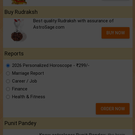
Buy Rudraksh
Best quality Rudraksh with assurance of
AstroSage.com
BUY NOW
Reports
2026 Personalized Horoscope - ₹299/-
Marriage Report
Career / Job
Finance
Health & Fitness
ORDER NOW
Punit Pandey
Know astrologer Punit Pandey:
the brain