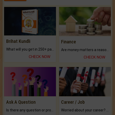
Brihat Kundli
Finance
What will you get in 250+ pages Colored Brihat Kundli.
Are money matters a reason for the dark-circles under your eyes?
CHECK NOW
CHECK NOW
Ask A Question
Career / Job
Is there any question or problem lingering.
Worried about your career? don't know what is.