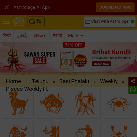

AstroSage AI App
DOWNLOAD NOW
₹
0
Chat with Astrologer
chat_bubble_outline
हिन्दी
தமிழ்
తెలుగు
मराठी
More
Home
Telugu
Rasi Phalalu
Weekly
»
»
»
»
Pisces Weekly H..