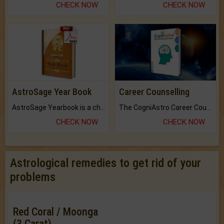
CHECK NOW
CHECK NOW
AstroSage Year Book
Career Counselling
AstroSage Yearbook is a channel to fulfill your dreams and destiny.
The CogniAstro Career Counselling Report is the most comprehensive report available on this topic.
CHECK NOW
CHECK NOW
Astrological remedies to get rid of your
problems
Red Coral / Moonga
(3 Carat)