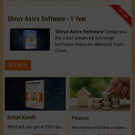
33% OFF
Dhruv Astro Software - 1 Year
'Dhruv Astro Software'
brings you
the most advanced astrology
software features, delivered from
Cloud.
BUY NOW
Brihat Kundli
Finance
What will you get in 250+ pages Colored Brihat Kundli.
Are money matters a reason for the dark-circles under your eyes?