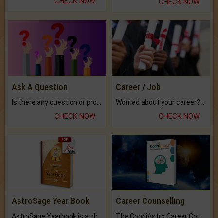
CHECK NOW
CHECK NOW
Ask A Question
Career / Job
Is there any question or problem lingering.
Worried about your career? don't know what is.
CHECK NOW
CHECK NOW
AstroSage Year Book
Career Counselling
AstroSage Yearbook is a channel to fulfill your dreams and destiny.
The CogniAstro Career Counselling Report is the most comprehensive report available on this topic.