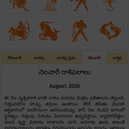
రోజువారీ
వారపు
వారపు ప్రేమ
నెలవారీ
వార్షిక
నెలవారీ రాశిఫలాలు
August, 2026
ఈ నెల వృశ్చికరాశి వారికి సగటు మరియు మిశ్రమ ఫలితాలను తెస్తుంది,
గుర్తించదగిన హెచ్చు తగ్గులు ఉంటాయి. కెరీర్ జీవితం మొదటి
అర్ధభాగంలో బలహీనంగా అనిపించవచ్చు, కానీ నెల రెండవ భాగంలో
స్థిరత్వం, గుర్తింపు మరియు మెరుగుదల ఉద్భవిస్తాయి. వ్యాపారవేత్తలు
మంచి వృద్ధి మరియు లాభాలను చూసే అవకాశం ఉంది, అయితే
భాగస్వామ్యాలను జాగ్రత్తగా నిర్వహించడం అవసరం కావచ్చు. ఆర్థికంగా