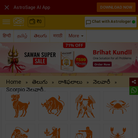

AstroSage AI App
DOWNLOAD NOW
₹
0
Chat with Astrologer
chat_bubble_outline
हिन्दी
தமிழ்
తెలుగు
मराठी
More
Home
తెలుగు
రాశిఫలాలు
నెలవారీ
»
»
»
»
Scorpio నెలవారీ..