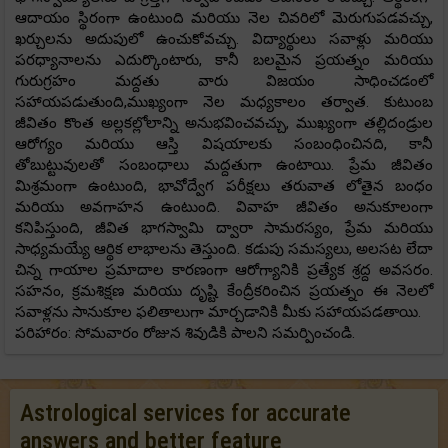
ఆదాయం స్థిరంగా ఉంటుంది మరియు నెల చివరిలో మెరుగుపడవచ్చు,
ఖర్చులను అదుపులో ఉంచుకోవచ్చు. విద్యార్థులు సవాళ్లు మరియు
పరధ్యానాలను ఎదుర్కొంటారు, కానీ బలమైన ప్రయత్నం మరియు
గురుగ్రహం మద్దతు వారు విజయం సాధించడంలో
సహాయపడుతుంది,ముఖ్యంగా నెల మధ్యకాలం తర్వాత. కుటుంబ
జీవితం కొంత అల్లకల్లోలాన్ని అనుభవించవచ్చు, ముఖ్యంగా తల్లిదండ్రుల
ఆరోగ్యం మరియు ఆస్తి విషయాలకు సంబంధించినది, కానీ
తోబుట్టువులతో సంబంధాలు మద్దతుగా ఉంటాయి. ప్రేమ జీవితం
మిశ్రమంగా ఉంటుంది, భావోద్వేగ పరీక్షలు తరువాత లోతైన బంధం
మరియు అవగాహన ఉంటుంది. వివాహ జీవితం అనుకూలంగా
కనిపిస్తుంది, జీవిత భాగస్వామి ద్వారా సామరస్యం, ప్రేమ మరియు
సాధ్యమయ్యే ఆర్థిక లాభాలను తెస్తుంది. కడుపు సమస్యలు, అలసట లేదా
చిన్న గాయాల ప్రమాదాల కారణంగా ఆరోగ్యానికి ప్రత్యేక శ్రద్ద అవసరం.
సహనం, క్రమశిక్షణ మరియు దృష్టి కేంద్రీకరించిన ప్రయత్నం ఈ నెలలో
సవాళ్లను సానుకూల ఫలితాలుగా మార్చడానికి మీకు సహాయపడతాయి.
పరిహారం: సోమవారం రోజున శివుడికి పాలని సమర్పించండి.
Astrological services for accurate
answers and better feature