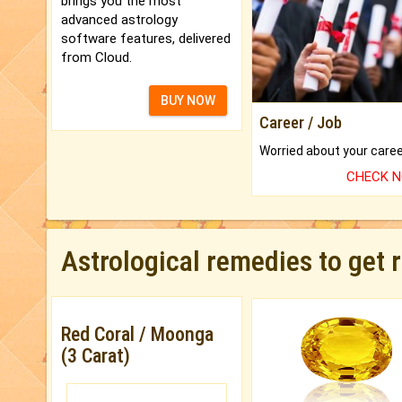
brings you the most
advanced astrology
software features, delivered
from Cloud.
BUY NOW
Career / Job
CHECK 
Astrological remedies to get 
Red Coral / Moonga
(3 Carat)