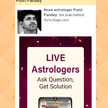
Punit Pandey
Know astrologer Punit
Pandey:
the brain behind
AstroSage.com