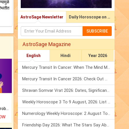
्यामुळे
स्थितीत
AstroSage Newsletter
Daily Horoscope on Email
SUBSCRIBE
AstroSage Magazine
English
Hindi
Year 2026
Mercury Transit In Cancer: When The Mind Meets The Heart!
Mercury Transit In Cancer 2026: Check Out What It Brings For You
Shravan Somvar Vrat 2026: Dates, Significance & Rituals In August
Weekly Horoscope 3 To 9 August, 2026: List Of Fasts & Festivals
Is there any question or problem lingering.
Numerology Weekly Horoscope: 2 August To 8 August, 2026
NOW
Friendship Day 2026: What The Stars Say About Your Best Friend!