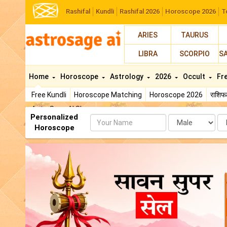
Rashifal
Kundli
Rashifal 2026
Horoscope 2026
T
ARIES
TAURUS
LIBRA
SCORPIO
S
Home
Horoscope
Astrology
2026
Occult
Fr
Free Kundli
Horoscope Matching
Horoscope 2026
राशि
AstroSage AI Shop
Personalized
Name
Da
Horoscope