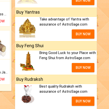
BUY NOW
Buy Yantras
Original Rudraksha to Bless Your Way.
Take advantage of Yantra with
NOW
assurance of AstroSage.com
BUY NOW
Buy Feng Shui
Bring Good Luck to your Place with
Feng Shui.from AstroSage.com
BUY NOW
Keep Your Place Holy with Jadi.
Buy Rudraksh
NOW
Best quality Rudraksh with
assurance of AstroSage.com
BUY NOW