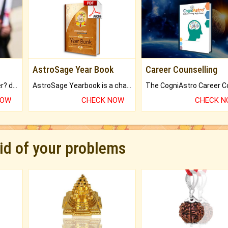
AstroSage Year Book
Career Counselling
Worried about your career? don't know what is.
AstroSage Yearbook is a channel to fulfill your dreams and destiny.
NOW
CHECK NOW
CHECK 
rid of your problems