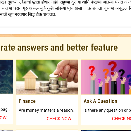
तुमच्या उद्देशांची पूर्तता होणार नाही. राहुच्या दुसऱ्या आणि केतूच्या आठव्या घरात असण
ो. सातव्या घरात गुरु असल्यामुळे तुम्ही लांबच्या प्रवासाला जाऊ शकता. गुरुच्या अनुकूल 
ासाठी खूप मदतगार सिद्ध होऊ शकतात.
urate answers and better feature
Finance
Ask A Question
What will you get in 250+ pages Colored Brihat Kundli.
Are money matters a reason for the dark-circles under your eyes?
NOW
CHECK NOW
CHECK 