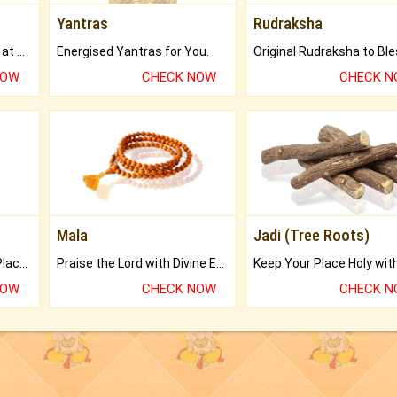
Yantras
Rudraksha
Buy Genuine Gemstones at Best Prices.
Energised Yantras for You.
NOW
CHECK NOW
CHECK 
Mala
Jadi (Tree Roots)
Bring Good Luck to your Place with Feng Shui.
Praise the Lord with Divine Energies of Mala.
NOW
CHECK NOW
CHECK 