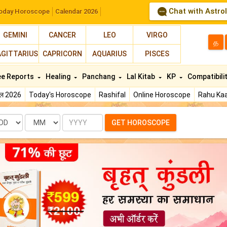
Chat with Astro
oday Horoscope
Calendar 2026
GEMINI
CANCER
LEO
VIRGO
த
AGITTARIUS
CAPRICORN
AQUARIUS
PISCES
ee Reports
Healing
Panchang
Lal Kitab
KP
Compatibili
फल 2026
Today's Horoscope
Rashifal
Online Horoscope
Rahu Kaa
te
Month
Year
GET HOROSCOPE