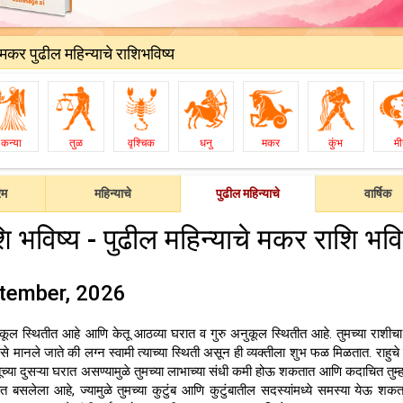
मकर पुढील महिन्याचे राशिभविष्य
कन्या
तुळ
वृश्चिक
धनु
मकर
कुंभ
म
ेम
महिन्याचे
पुढील महिन्याचे
वार्षिक
िष्य - पुढील महिन्याचे मकर राशि भवि
tember, 2026
िकूल स्थितीत आहे आणि केतू आठव्या घरात व गुरु अनुकूल स्थितीत आहे. तुमच्या राशीचा 
 मानले जाते की लग्न स्वामी त्याच्या स्थिती असून ही व्यक्तीला शुभ फळ मिळतात. राहुचे द
च्या दुसऱ्या घरात असण्यामुळे तुमच्या लाभाच्या संधी कमी होऊ शकतात आणि कदाचित तुम्ह
रात बसलेला आहे, ज्यामुळे तुमच्या कुटुंब आणि कुटुंबातील सदस्यांमध्ये समस्या येऊ शकत