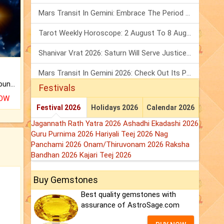
Mars Transit In Gemini: Embrace The Period Full Of Energy & Intelligence
Tarot Weekly Horoscope: 2 August To 8 August, 2026
Shanivar Vrat 2026: Saturn Will Serve Justice In Sawan Month!
Mars Transit In Gemini 2026: Check Out Its Positive & Negative Impact
The CogniAstro Career Counselling Report is the most comprehensive report available on this topic.
Festivals
NOW
Festival 2026
Holidays 2026
Calendar 2026
Jagannath Rath Yatra 2026
Ashadhi Ekadashi 2026
Guru Purnima 2026
Hariyali Teej 2026
Nag
Panchami 2026
Onam/Thiruvonam 2026
Raksha
Bandhan 2026
Kajari Teej 2026
Buy Gemstones
Best quality gemstones with
assurance of AstroSage.com