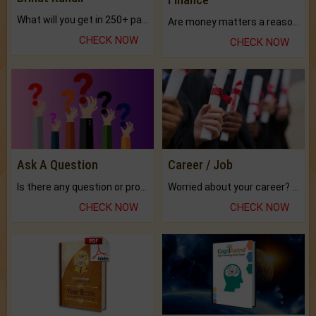
What will you get in 250+ pages Colored Brihat Kundli.
Are money matters a reason for the dark-circles under your eyes?
CHECK NOW
CHECK NOW
Ask A Question
Career / Job
Is there any question or problem lingering.
Worried about your career? don't know what is.
CHECK NOW
CHECK NOW