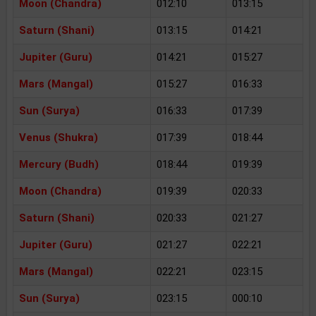
Moon (Chandra)
012:10
013:15
Saturn (Shani)
013:15
014:21
Jupiter (Guru)
014:21
015:27
Mars (Mangal)
015:27
016:33
Sun (Surya)
016:33
017:39
Venus (Shukra)
017:39
018:44
Mercury (Budh)
018:44
019:39
Moon (Chandra)
019:39
020:33
Saturn (Shani)
020:33
021:27
Jupiter (Guru)
021:27
022:21
Mars (Mangal)
022:21
023:15
Sun (Surya)
023:15
000:10