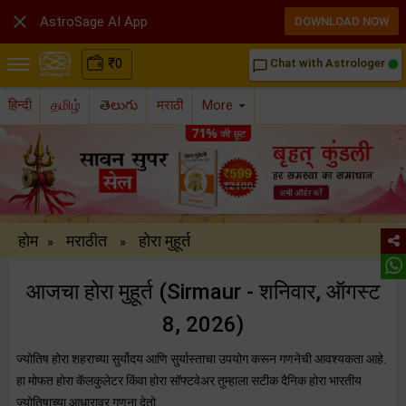

AstroSage AI App
DOWNLOAD NOW
₹
0
Chat with Astrologer
chat_bubble_outline
हिन्दी
தமிழ்
తెలుగు
मराठी
More
होम
मराठीत
होरा मुहूर्त
»
»
आजचा होरा मुहूर्त (Sirmaur - शनिवार, ऑगस्ट
8, 2026)
ज्योतिष होरा शहराच्या सुर्योदय आणि सुर्यास्ताचा उपयोग करून गणनेची आवश्यकता आहे.
हा मोफत होरा कॅलकुलेटर किंवा होरा सॉफ्टवेअर तुम्हाला सटीक दैनिक होरा भारतीय
ज्योतिषाच्या आधारावर गणना देतो.