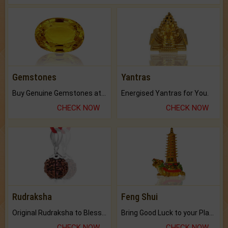
Gemstones
Yantras
Buy Genuine Gemstones at Best Prices.
Energised Yantras for You.
CHECK NOW
CHECK NOW
Rudraksha
Feng Shui
Original Rudraksha to Bless Your Way.
Bring Good Luck to your Place with Feng Shui.
CHECK NOW
CHECK NOW