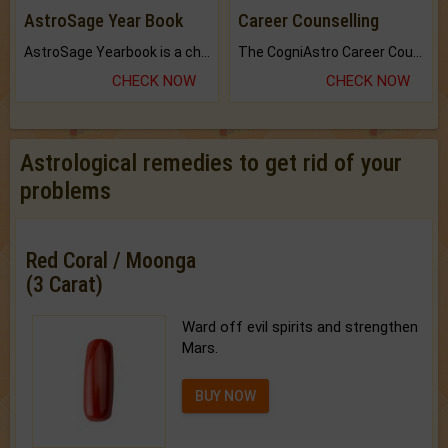
AstroSage Year Book
Career Counselling
AstroSage Yearbook is a channel to fulfill your dreams and destiny.
The CogniAstro Career Counselling Report is the most comprehensive report available on this topic.
CHECK NOW
CHECK NOW
Astrological remedies to get rid of your
problems
Red Coral / Moonga
(3 Carat)
Ward off evil spirits and strengthen
Mars.
BUY NOW