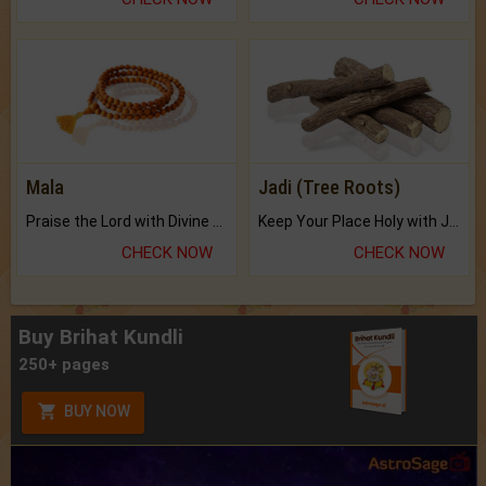
Mala
Jadi (Tree Roots)
Praise the Lord with Divine Energies of Mala.
Keep Your Place Holy with Jadi.
CHECK NOW
CHECK NOW
Buy Brihat Kundli
250+ pages
BUY NOW