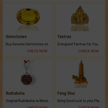
Gemstones
Yantras
Buy Genuine Gemstones at Best Prices.
Energised Yantras for You.
CHECK NOW
CHECK NOW
Rudraksha
Feng Shui
Original Rudraksha to Bless Your Way.
Bring Good Luck to your Place with Feng Shui.
CHECK NOW
CHECK NOW