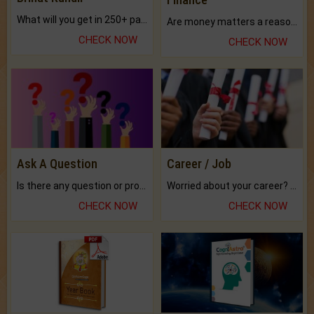
What will you get in 250+ pages Colored Brihat Kundli.
Are money matters a reason for the dark-circles under your eyes?
CHECK NOW
CHECK NOW
Ask A Question
Career / Job
Is there any question or problem lingering.
Worried about your career? don't know what is.
CHECK NOW
CHECK NOW