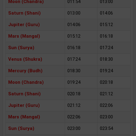
Moon (Chandra)
011:54
013:00
Saturn (Shani)
013:00
014:06
Jupiter (Guru)
014:06
015:12
Mars (Mangal)
015:12
016:18
Sun (Surya)
016:18
017:24
Venus (Shukra)
017:24
018:30
Mercury (Budh)
018:30
019:24
Moon (Chandra)
019:24
020:18
Saturn (Shani)
020:18
021:12
Jupiter (Guru)
021:12
022:06
Mars (Mangal)
022:06
023:00
Sun (Surya)
023:00
023:54