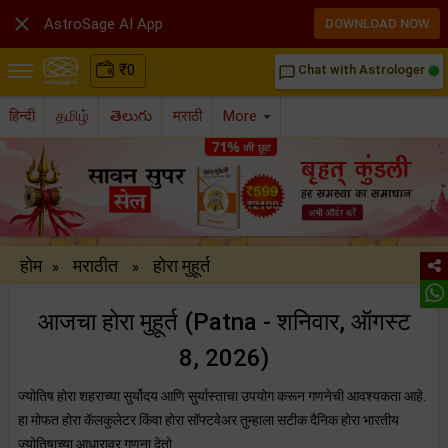

AstroSage AI App
DOWNLOAD NOW
₹
0
Chat with Astrologer
chat_bubble_outline
हिन्दी
தமிழ்
తెలుగు
मराठी
More
होम
मराठीत
होरा मुहूर्त
»
»
आजचा होरा मुहूर्त (Patna - शनिवार, ऑगस्ट
8, 2026)
ज्योतिष होरा शहराच्या सुर्योदय आणि सुर्यास्ताचा उपयोग करून गणनेची आवश्यकता आहे.
हा मोफत होरा कॅलकुलेटर किंवा होरा सॉफ्टवेअर तुम्हाला सटीक दैनिक होरा भारतीय
ज्योतिषाच्या आधारावर गणना देतो.