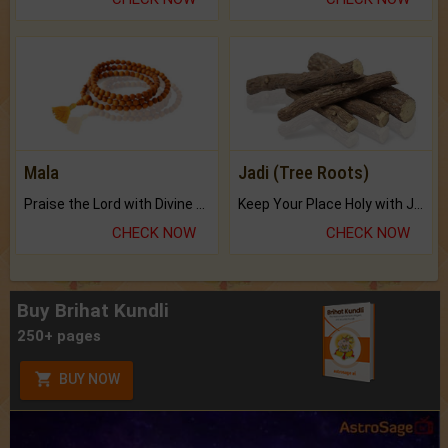
Mala
Jadi (Tree Roots)
Praise the Lord with Divine Energies of Mala.
Keep Your Place Holy with Jadi.
CHECK NOW
CHECK NOW
Buy Brihat Kundli
250+ pages
BUY NOW