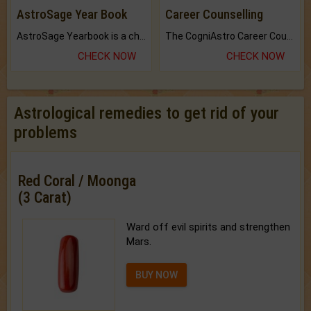
AstroSage Year Book
Career Counselling
AstroSage Yearbook is a channel to fulfill your dreams and destiny.
The CogniAstro Career Counselling Report is the most comprehensive report available on this topic.
CHECK NOW
CHECK NOW
Astrological remedies to get rid of your
problems
Red Coral / Moonga
(3 Carat)
Ward off evil spirits and strengthen
Mars.
BUY NOW