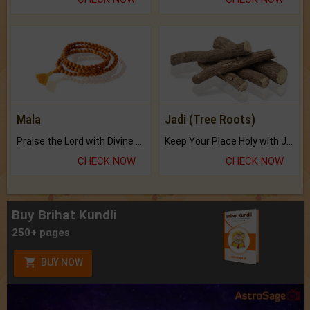
Mala
Jadi (Tree Roots)
Praise the Lord with Divine Energies of Mala.
Keep Your Place Holy with Jadi.
CHECK NOW
CHECK NOW
Buy Brihat Kundli
250+ pages
BUY NOW