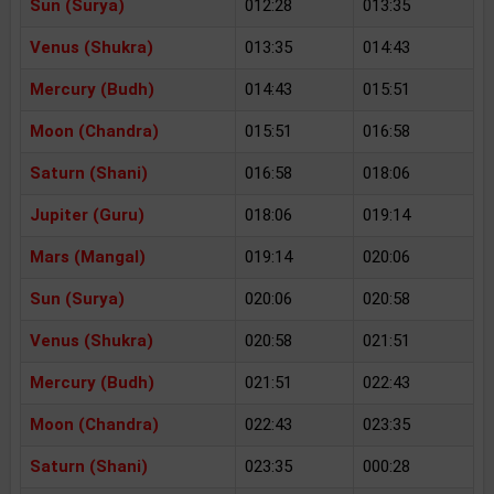
Sun (Surya)
012:28
013:35
Venus (Shukra)
013:35
014:43
Mercury (Budh)
014:43
015:51
Moon (Chandra)
015:51
016:58
Saturn (Shani)
016:58
018:06
Jupiter (Guru)
018:06
019:14
Mars (Mangal)
019:14
020:06
Sun (Surya)
020:06
020:58
Venus (Shukra)
020:58
021:51
Mercury (Budh)
021:51
022:43
Moon (Chandra)
022:43
023:35
Saturn (Shani)
023:35
000:28