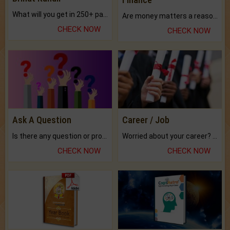
What will you get in 250+ pages Colored Brihat Kundli.
Are money matters a reason for the dark-circles under your eyes?
CHECK NOW
CHECK NOW
Ask A Question
Career / Job
Is there any question or problem lingering.
Worried about your career? don't know what is.
CHECK NOW
CHECK NOW