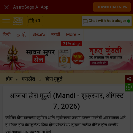

AstroSage AI App
DOWNLOAD NOW
₹
0
Chat with Astrologer
chat_bubble_outline
हिन्दी
தமிழ்
తెలుగు
मराठी
More
होम
मराठीत
होरा मुहूर्त
»
»
आजचा होरा मुहूर्त (Mandi - शुक्रवार, ऑगस्ट
7, 2026)
ज्योतिष होरा शहराच्या सुर्योदय आणि सुर्यास्ताचा उपयोग करून गणनेची आवश्यकता आहे.
हा मोफत होरा कॅलकुलेटर किंवा होरा सॉफ्टवेअर तुम्हाला सटीक दैनिक होरा भारतीय
ज्योतिषाच्या आधारावर गणना देतो.