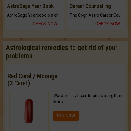
AstroSage Year Book
Career Counselling
AstroSage Yearbook is a channel to fulfill your dreams and destiny.
The CogniAstro Career Counselling Report is the most comprehensive report available on this topic.
CHECK NOW
CHECK NOW
Astrological remedies to get rid of your
problems
Red Coral / Moonga
(3 Carat)
Ward off evil spirits and strengthen
Mars.
BUY NOW