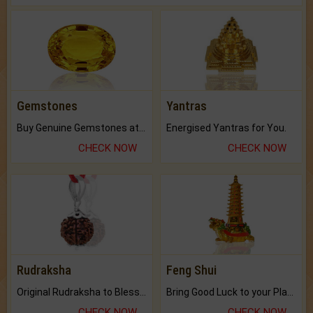
Gemstones
Yantras
Buy Genuine Gemstones at Best Prices.
Energised Yantras for You.
CHECK NOW
CHECK NOW
Rudraksha
Feng Shui
Original Rudraksha to Bless Your Way.
Bring Good Luck to your Place with Feng Shui.
CHECK NOW
CHECK NOW