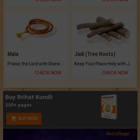
Mala
Jadi (Tree Roots)
Praise the Lord with Divine Energies of Mala.
Keep Your Place Holy with Jadi.
CHECK NOW
CHECK NOW
Buy Brihat Kundli
250+ pages
BUY NOW