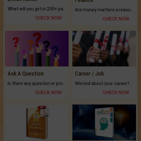
What will you get in 250+ pages Colored Brihat Kundli.
Are money matters a reason for the dark-circles under your eyes?
CHECK NOW
CHECK NOW
Ask A Question
Career / Job
Is there any question or problem lingering.
Worried about your career? don't know what is.
CHECK NOW
CHECK NOW