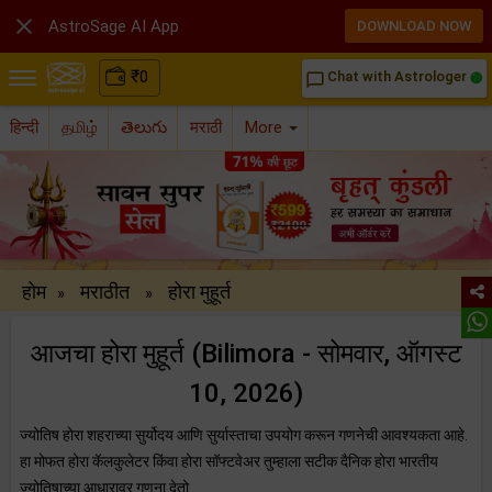

AstroSage AI App
DOWNLOAD NOW
₹
0
Chat with Astrologer
chat_bubble_outline
हिन्दी
தமிழ்
తెలుగు
मराठी
More
होम
मराठीत
होरा मुहूर्त
»
»
आजचा होरा मुहूर्त (Bilimora - सोमवार, ऑगस्ट
10, 2026)
ज्योतिष होरा शहराच्या सुर्योदय आणि सुर्यास्ताचा उपयोग करून गणनेची आवश्यकता आहे.
हा मोफत होरा कॅलकुलेटर किंवा होरा सॉफ्टवेअर तुम्हाला सटीक दैनिक होरा भारतीय
ज्योतिषाच्या आधारावर गणना देतो.