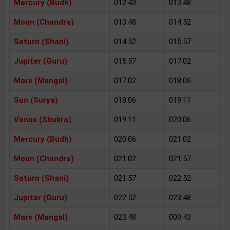
Mercury (Budh)
012:43
013:48
Moon (Chandra)
013:48
014:52
Saturn (Shani)
014:52
015:57
Jupiter (Guru)
015:57
017:02
Mars (Mangal)
017:02
018:06
Sun (Surya)
018:06
019:11
Venus (Shukra)
019:11
020:06
Mercury (Budh)
020:06
021:02
Moon (Chandra)
021:02
021:57
Saturn (Shani)
021:57
022:52
Jupiter (Guru)
022:52
023:48
Mars (Mangal)
023:48
000:43