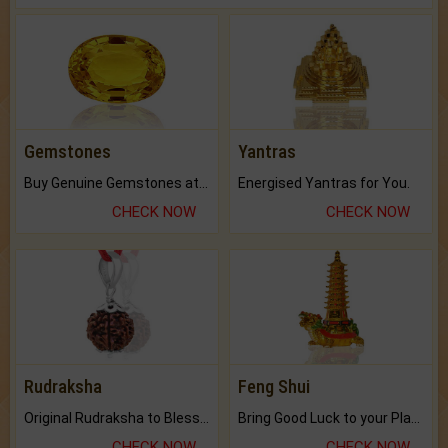
Gemstones
Yantras
Buy Genuine Gemstones at Best Prices.
Energised Yantras for You.
CHECK NOW
CHECK NOW
Rudraksha
Feng Shui
Original Rudraksha to Bless Your Way.
Bring Good Luck to your Place with Feng Shui.
CHECK NOW
CHECK NOW