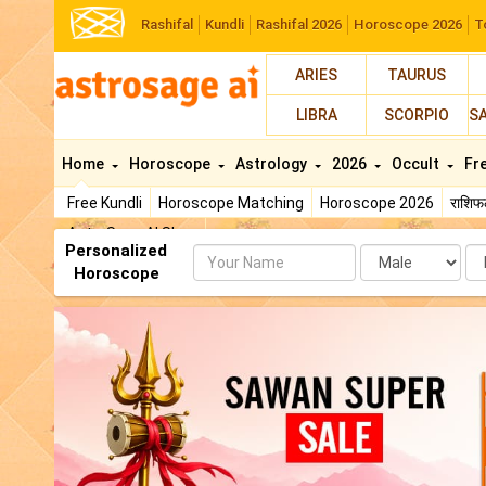
Rashifal
Kundli
Rashifal 2026
Horoscope 2026
T
ARIES
TAURUS
LIBRA
SCORPIO
S
Home
Horoscope
Astrology
2026
Occult
Fr
Free Kundli
Horoscope Matching
Horoscope 2026
राशि
AstroSage AI Shop
Personalized
Name
Da
Horoscope