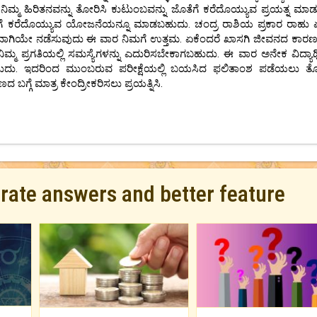
 ಹಿರಿತನವನ್ನು ತೋರಿಸಿ ಕುಟುಂಬವನ್ನು ಜೊತೆಗೆ ಕರೆದೊಯ್ಯುವ ಪ್ರಯತ್ನ ಮಾಡುತ್
ನಿಕ್‌ಗೆ ಕರೆದೊಯ್ಯುವ ಯೋಜನೆಯನ್ನೂ ಮಾಡಬಹುದು. ಚಂದ್ರ ರಾಶಿಯ ಪ್ರಕಾರ ರಾಹು
ತ್ಯೇಕವಾಗಿಯೇ ನಡೆಸುವುದು ಈ ವಾರ ನಿಮಗೆ ಉತ್ತಮ. ಏಕೆಂದರೆ ಖಾಸಗಿ ಜೀವನದ ಕಾರ
 ನಿಮ್ಮ ಪ್ರಗತಿಯಲ್ಲಿ ಸಮಸ್ಯೆಗಳನ್ನು ಎದುರಿಸಬೇಕಾಗಬಹುದು. ಈ ವಾರ ಅನೇಕ ವಿದ್ಯಾರ
ಗಬಹುದು. ಇದರಿಂದ ಮುಂಬರುವ ಪರೀಕ್ಷೆಯಲ್ಲಿ ಬಯಸಿದ ಫಲಿತಾಂಶ ಪಡೆಯಲು ತ
 ಬಗ್ಗೆ ಮಾತ್ರ ಕೇಂದ್ರೀಕರಿಸಲು ಪ್ರಯತ್ನಿಸಿ.
urate answers and better feature