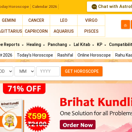
Chat with Astro
oday Horoscope
Calendar 2026
GEMINI
CANCER
LEO
VIRGO
த
AGITTARIUS
CAPRICORN
AQUARIUS
PISCES
ee Reports
Healing
Panchang
Lal Kitab
KP
Compatibili
फल 2026
Today's Horoscope
Rashifal
Online Horoscope
Rahu Kaa
te
Month
Year
GET HOROSCOPE