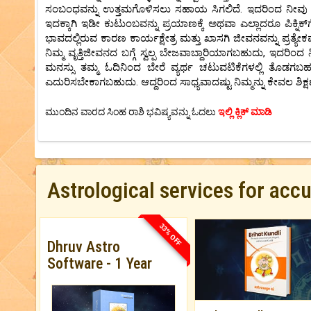
ಸಂಬಂಧವನ್ನು ಉತ್ತಮಗೊಳಿಸಲು ಸಹಾಯ ಸಿಗಲಿದೆ. ಇದರಿಂದ ನೀವು ನಿಮ್ಮ
ಇದಕ್ಕಾಗಿ ಇಡೀ ಕುಟುಂಬವನ್ನು ಪ್ರಯಾಣಕ್ಕೆ ಅಥವಾ ಎಲ್ಲಾದರೂ ಪಿಕ್
ಭಾವದಲ್ಲಿರುವ ಕಾರಣ ಕಾರ್ಯಕ್ಷೇತ್ರ ಮತ್ತು ಖಾಸಗಿ ಜೀವನವನ್ನು ಪ್ರ
ನಿಮ್ಮ ವೃತ್ತಿಜೀವನದ ಬಗ್ಗೆ ಸ್ವಲ್ಪ ಬೇಜವಾಬ್ದಾರಿಯಾಗಬಹುದು, ಇದರಿಂದ
ಮನಸ್ಸು ತಮ್ಮ ಓದಿನಿಂದ ಬೇರೆ ವ್ಯರ್ಥ ಚಟುವಟಿಕೆಗಳಲ್ಲಿ ತೊಡ
ಎದುರಿಸಬೇಕಾಗಬಹುದು. ಆದ್ದರಿಂದ ಸಾಧ್ಯವಾದಷ್ಟು ನಿಮ್ಮನ್ನು ಕೇವಲ ಶಿಕ್ಷಣದ
ಮುಂದಿನ ವಾರದ ಸಿಂಹ ರಾಶಿ ಭವಿಷ್ಯವನ್ನು ಓದಲು
ಇಲ್ಲಿ ಕ್ಲಿಕ್ ಮಾಡಿ
Astrological services for acc
33% OFF
Dhruv Astro
Software - 1 Year