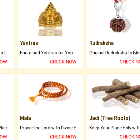
Yantras
Rudraksha
Buy Genuine Gemstones at Best Prices.
Energised Yantras for You.
NOW
CHECK NOW
CHECK 
Mala
Jadi (Tree Roots)
Bring Good Luck to your Place with Feng Shui.
Praise the Lord with Divine Energies of Mala.
NOW
CHECK NOW
CHECK 