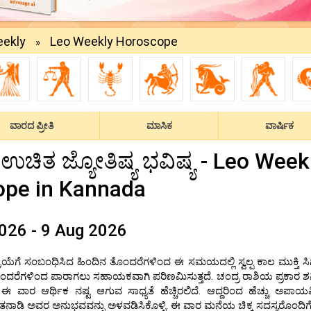
ekly
Leo Weekly Horoscope
»
ವಾರದ ಪ್ರೀತಿ
ಮಾಸಿಕ
ವಾರ್ಷಿಕ
ಉಚಿತ ಜ್ಯೋತಿಷ್ಯ ಭವಿಷ್ಯ - Leo Week
ope in Kannada
026 - 9 Aug 2026
ೆಗೆ ಸಂಬಂಧಿಸಿದ ಹಿಂದಿನ ತೊಂದರೆಗಳಿಂದ ಈ ಸಮಯದಲ್ಲಿ ಸ್ವಲ್ಪ ಕಾಲ ಮುಕ್ತಿ ಸಿಗ
ಂದರೆಗಳಿಂದ ಪಾರಾಗಲು ಸಹಾಯಕವಾಗಿ ಪರಿಣಮಿಸುತ್ತದೆ. ಚಂದ್ರ ರಾಶಿಯ ಪ್ರಕಾರ 
ವಾರ ಆರ್ಥಿಕ ನಷ್ಟ ಆಗುವ ಸಾಧ್ಯತೆ ಹೆಚ್ಚಿರಲಿದೆ. ಆದ್ದರಿಂದ ಹೆಚ್ಚು ಅಪಾಯ
ೆ ಮಾತನಾಡಿ ಅವರ ಅನುಭವವನ್ನು ಅಳವಡಿಸಿಕೊಳ್ಳಿ. ಈ ವಾರ ಮನೆಯ ಚಿಕ್ಕ ಸದಸ್ಯರೊಂದಿಗೆ 