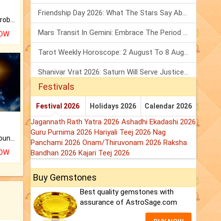
Friendship Day 2026: What The Stars Say About Your Best Friend!
Is there any question or problem lingering.
Mars Transit In Gemini: Embrace The Period Full Of Energy & Intelligence
NOW
Tarot Weekly Horoscope: 2 August To 8 August, 2026
Shanivar Vrat 2026: Saturn Will Serve Justice In Sawan Month!
Festivals
Festival 2026
Holidays 2026
Calendar 2026
Jagannath Rath Yatra 2026
Ashadhi Ekadashi 2026
Guru Purnima 2026
Hariyali Teej 2026
Nag
The CogniAstro Career Counselling Report is the most comprehensive report available on this topic.
Panchami 2026
Onam/Thiruvonam 2026
Raksha
NOW
Bandhan 2026
Kajari Teej 2026
Buy Gemstones
Best quality gemstones with
assurance of AstroSage.com