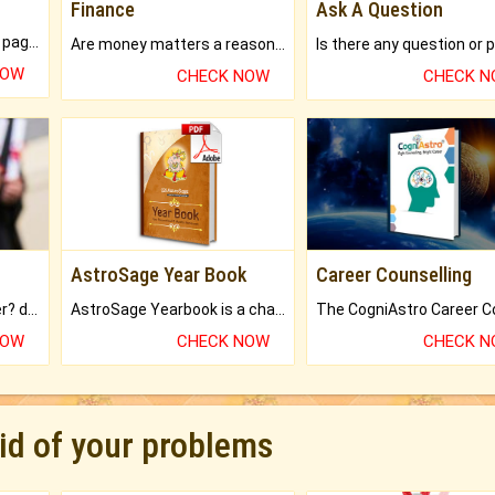
Finance
Ask A Question
What will you get in 250+ pages Colored Brihat Kundli.
Are money matters a reason for the dark-circles under your eyes?
NOW
CHECK NOW
CHECK 
AstroSage Year Book
Career Counselling
Worried about your career? don't know what is.
AstroSage Yearbook is a channel to fulfill your dreams and destiny.
NOW
CHECK NOW
CHECK 
rid of your problems