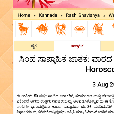
Home
Kannada
Rashi Bhavishya
We
»
»
»
ಡೈಲಿ
ಸಾಪ್ತಾಹಿಕ
ಸಿಂಹ ಸಾಪ್ತಾಹಿಕ ಜಾತಕ: ವಾರದ 
Horosc
3 Aug 2
ಈ ರಾಶಿಯ 50 ವರ್ಷ ದಾಟಿದ ಜಾತಕರಿಗೆ, ನರಮಂಡಲ ಮತ್ತು ಜೀರ್ಣಕ್ರಿಯ
ಏಕೆಂದರೆ ಅವರು ಉತ್ತಮ ದಿನಚರಿಯನ್ನು ಅಳವಡಿಸಿಕೊಳ್ಳುವುದು ಈ ತೊ
ಎಂಟನೇ ಭಾವದಲ್ಲಿರುವ ಕಾರಣ ಎಲ್ಲಾದರೂ ಹೂಡಿಕೆ ಮಾಡಿದವರಿಗೆ ಈ 
ನಿರ್ಧಾರಗಳನ್ನು ತೆಗೆದುಕೊಳ್ಳುವುದನ್ನು ತಪ್ಪಿಸಿ ಮತ್ತು ಹಿರಿಯರೊಂದಿಗ