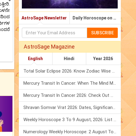
ತೀರಿ.
 ಏಳನೇ
ಣದಿಂದ
AstroSage Newsletter
Daily Horoscope on Email
್ಥಿಗಳ
ೊಂದರೆ
SUBSCRIBE
AstroSage Magazine
English
Hindi
Year 2026
Total Solar Eclipse 2026: Know Zodiac Wise Prediction
Mercury Transit In Cancer: When The Mind Meets The Heart!
Mercury Transit In Cancer 2026: Check Out What It Brings For You
Shravan Somvar Vrat 2026: Dates, Significance & Rituals In August
Weekly Horoscope 3 To 9 August, 2026: List Of Fasts & Festivals
Numerology Weekly Horoscope: 2 August To 8 August, 2026