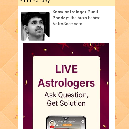
Punit Pandey
Know astrologer Punit
Pandey:
the brain behind
AstroSage.com