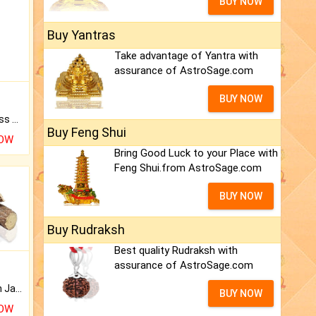
BUY NOW
Buy Yantras
Take advantage of Yantra with
assurance of AstroSage.com
BUY NOW
Original Rudraksha to Bless Your Way.
Buy Feng Shui
NOW
Bring Good Luck to your Place with
Feng Shui.from AstroSage.com
BUY NOW
Buy Rudraksh
Best quality Rudraksh with
assurance of AstroSage.com
Keep Your Place Holy with Jadi.
BUY NOW
NOW