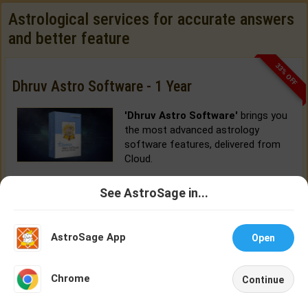
Astrological services for accurate answers
and better feature
33% OFF
Dhruv Astro Software - 1 Year
'Dhruv Astro Software'
brings you
the most advanced astrology
software features, delivered from
Cloud.
See AstroSage in...
BUY NOW
Talk To
Chat With
Astrologer
Astrologer
AstroSage App
Open
NEW
Chrome
Continue
Home
Shop
Call
Chat
Account