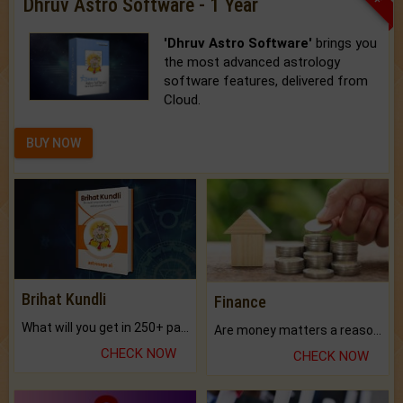
Dhruv Astro Software - 1 Year
'Dhruv Astro Software'
brings you
the most advanced astrology
software features, delivered from
Cloud.
BUY NOW
Brihat Kundli
Finance
What will you get in 250+ pages Colored Brihat Kundli.
Are money matters a reason for the dark-circles under your eyes?
CHECK NOW
CHECK NOW