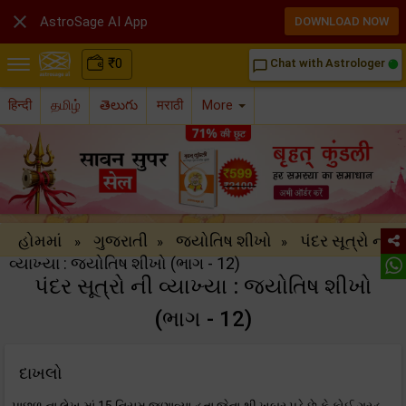

AstroSage AI App
DOWNLOAD NOW
₹
0
Chat with Astrologer
chat_bubble_outline
हिन्दी
தமிழ்
తెలుగు
मराठी
More
હોમમાં
ગુજરાતી
જ્યોતિષ શીખો
પંદર સૂત્રો ની
»
»
»
વ્યાખ્યા : જ્યોતિષ શીખો (ભાગ - 12)
પંદર સૂત્રો ની વ્યાખ્યા : જ્યોતિષ શીખો
(ભાગ - 12)
દાખલો