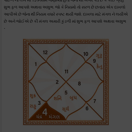
પાછળ ના લેખ માં 15 નિયમ જણાવ્યા હતા જેના થી ખબર પડે છે કે કોઈ ગ્રહ
શુભ ફળ આપશે અથવા અશુભ. જો કે નિયમો તો સરળ છે છતાંય એક દાખલો
આપીએ છે જેના થી નિયમ વધારે સ્પષ્ટ થયી જશે. દાખલા માટે મંગલ ને લયીએ
છે અને જોઈએ છે કી મંગલ અમારી કુંડળી માં શુભ ફળ આપશે અથવા અશુભ
-