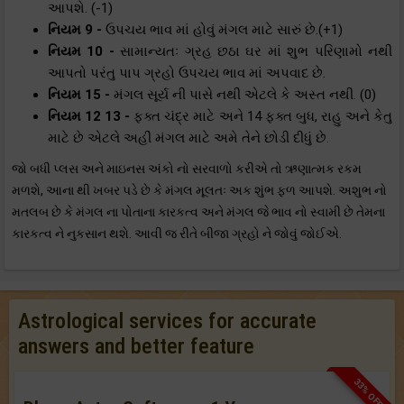
આપશે. (-1)
નિયમ 9 -
ઉપચય ભાવ માં હોવું મંગલ માટે સારું છે.(+1)
નિયમ 10 -
સામાન્યતઃ ગ્રહ છઠા ઘર માં શુભ પરિણામો નથી
આપતો પરંતુ પાપ ગ્રહો ઉપચય ભાવ માં અપવાદ છે.
નિયમ 15 -
મંગલ સૂર્ય ની પાસે નથી એટલે કે અસ્ત નથી. (0)
નિયમ 12 13 -
ફક્ત ચંદ્ર માટે અને 14 ફક્ત બુધ, રાહુ અને કેતુ
માટે છે એટલે અહીં મંગલ માટે અમે તેને છોડી દીધું છે.
જો બધી પ્લસ અને માઇનસ અંકો નો સરવાળો કરીએ તો ઋણાત્મક રકમ
મળશે, આના થી ખબર પડે છે કે મંગલ મૂલતઃ અક શુંભ ફળ આપશે. અશુભ નો
મતલબ છે કે મંગલ ના પોતાના કારકત્વ અને મંગલ જે ભાવ નો સ્વામી છે તેમના
કારકત્વ ને નુકસાન થશે. આવી જ રીતે બીજા ગ્રહો ને જોવું જોઈએ.
Astrological services for accurate
answers and better feature
33% OFF