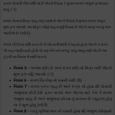
મંગલ પોતાની નીચ રાશિ માં છે એટલે નિયમ 1 મુજબ મંગલ અશુભ ફળદાયક
થયું. (-1)
મંગલ પોતાના મિત્ર ગ્રહ ચંદ્ર સાથે છે એટલે નિયમ 3 મુજબ મંગલ અમુક
શુભ ફળ આપશે. આ થોડુંક ઓછું મહત્વપૂર્ણ નિયમ છે એટલે માત્ર અડધું અંક
આપીએ છે. (+0.5)
મંગલ ની ઉચ્ચ રાશિ મકર છે તો જો માર્ગી થયી ને ધનુ માં હોતો એટલે કે મકર
ની તરફ જયી રહ્યો હોતો તો પણ તેને બળ મળતું. પરંતુ આવું નથી એટલે આ
કુંડળી પર નિયમ 4 નથી લાગતો.
નિયમ 5 -
લગ્નેશ શનિ છે અને મંગલ શનિ નો મિત્ર નથી એટલે
શુભ ફળ નહિ આપશે. (-1)
નિયમ 6 -
મંગલ ત્રિકોણ નો સ્વામી નથી. (0)
નિયમ 7 -
મંગલ ક્રૂર ગ્રહ છે અને કેન્દ્ર નો હોવા થી પોતાની
અશુભતા છોડી દેશે. ફક્ત અડધો અંક એટલા માટે કેમ કે મંગલ
અશુભ ગ્રહ છે અને અશુભતા છોડવા નું મતલબ છે ન્યુટ્રલ હોવું
ના કે શુભ હોવું. (+0.5)
નિયમ 8 -
પરંતુ ત્રીજા ભાવ નો સ્વામી હોવા થી અશુભ પરિણામો