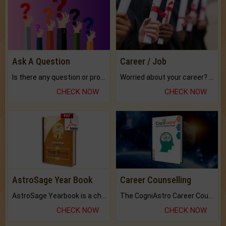
Ask A Question
Career / Job
Is there any question or problem lingering.
Worried about your career? don't know what is.
CHECK NOW
CHECK NOW
AstroSage Year Book
Career Counselling
AstroSage Yearbook is a channel to fulfill your dreams and destiny.
The CogniAstro Career Counselling Report is the most comprehensive report available on this topic.
CHECK NOW
CHECK NOW