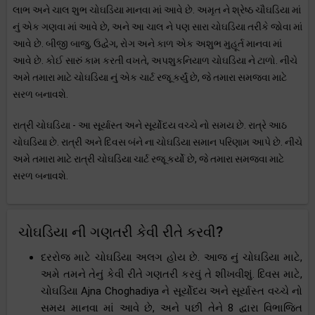
લાભ અને ચાલ શુભ ચોઘડિયા માનવા માં આવે છે. અમૃત ને શ્રેષ્ઠ ચૌઘડિયા માં
નું એક ગણવા માં આવે છે, અને આ ચાલ ને પણ સારા ચોઘડિયા તરીકે જોવા માં
આવે છે. બીજી બાજુ, ઉદ્વેગ, રોગ અને કાળ એક અશુભ મુહૂર્ત માનવા માં
આવે છે. કોઈ સારું કામ કરતી વખતે, અપશુકનિયાળ ચોઘડિયા ને ટાળો. નીચે
અમે તમારા માટે ચોઘડિયા નું એક ચાર્ટ રજૂ કર્યું છે, જે તમારા સમજવા માટે
સરળ બનાવશે.
રાત્રી ચોઘડિયા - આ સૂર્યાસ્ત અને સૂર્યોદય વચ્ચે નો સમય છે. રાત્રે આઠ
ચોઘડિયા છે. રાત્રી અને દિવસ બંને ના ચોઘડિયા સમાન પરિણામ આપે છે. નીચે
અમે તમારા માટે રાત્રી ચોઘડિયા ચાર્ટ રજૂ કર્યો છે, જે તમારા સમજવા માટે
સરળ બનાવશે.
ચોઘડિયા ની ગણતરી કેવી રીતે કરવી?
દરરોજ માટે ચોઘડિયા અલગ હોય છે. આજ નું ચોઘડિયા માટે,
અમે તમને તેનું કેવી રીતે ગણતરી કરવું તે શીખવીશું. દિવસ માટે,
ચોઘડિયા Ajna Choghadiya ને સૂર્યોદય અને સૂર્યાસ્ત વચ્ચે નો
સમય માનવા માં આવે છે, અને પછી તેને 8 દ્વારા વિભાજિત