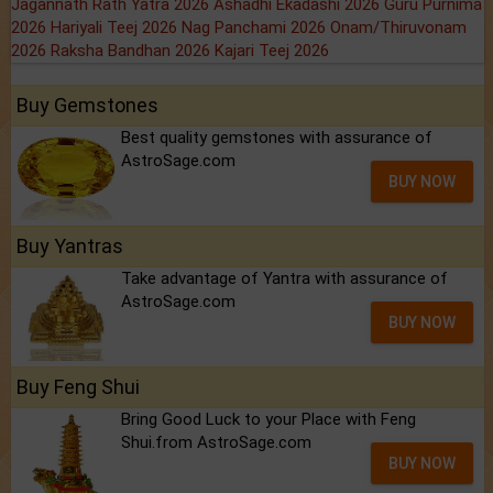
Jagannath Rath Yatra 2026
Ashadhi Ekadashi 2026
Guru Purnima
2026
Hariyali Teej 2026
Nag Panchami 2026
Onam/Thiruvonam
2026
Raksha Bandhan 2026
Kajari Teej 2026
Buy Gemstones
Best quality gemstones with assurance of
AstroSage.com
BUY NOW
Buy Yantras
Take advantage of Yantra with assurance of
AstroSage.com
BUY NOW
Buy Feng Shui
Bring Good Luck to your Place with Feng
Shui.from AstroSage.com
BUY NOW