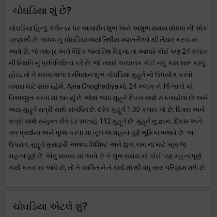
ચોઘડિયા શું છે?
ચોઘડિયા હિન્દુ કૅલેન્ડર પર આધારીત શુભ અને અશુભ સમય શોધવા ની એક
પ્રણાલી છે. આજ નું ચોઘડિયા જ્યોતિષીય ગણતરીઓ થી તૈયાર કરવા માં
આવે છે, જે નક્ષત્ર અને વૈદિક જ્યોતિષ વિદ્યા ના આધારે કોઈ પણ 24 કલાક
ની સ્થિતિ નું પ્રતિનિધિત્વ કરે છે. જો તમારે અચાનક કોઈ નવું કામ શરૂ કરવું
હોય, તો તે સમયગાળા દરમિયાન શુભ ચોઘડિયા મુહૂર્ત નો ઉપયોગ કરવો
તમારા માટે સારું રહેશે. Ajna Choghadiya માં, 24 કલાક ને 16 ભાગો માં
વિભાજીત કરવા માં આવ્યું છે. જેમાં આઠ મુહૂર્ત દિવસ સાથે સંકળાયેલા છે અને
આઠ મુહૂર્ત રાત્રી સાથે સંબંધિત છે. દરેક મુહૂર્ત 1.30 કલાક નો છે. દિવસ અને
રાત્રી સાથે સંયુક્ત રીતે દર સપ્તાહે 112 મુહૂર્ત છે. મુહૂર્ત નું જ્ઞાન, દિવસ અને
રાત પ્રાર્થના અને પૂજા કરવા માં ખૂબ જ મહત્વપૂર્ણ ભૂમિકા ભજવે છે. આ
ઉપરાંત, મુહૂર્ત મુસાફરી અથવા વિશિષ્ટ અને શુભ કામ ના માટે ખૂબ જ
મહત્વપૂર્ણ છે. એવું માનવા માં આવે છે કે શુભ સમય માં કોઈ પણ મહત્વપૂર્ણ
કાર્ય કરવા માં આવે છે, તો તે વ્યક્તિ ને તે કાર્ય માં થી વધુ સારા પરિણામ મળે છે.
ચોઘડિયા એટલે શું?