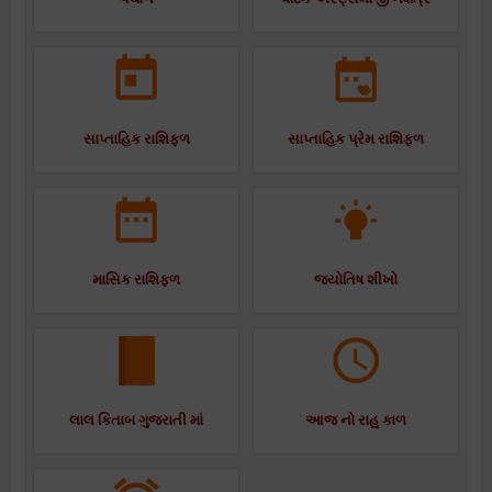
સાપ્તાહિક રાશિફળ
સાપ્તાહિક પ્રેમ રાશિફળ
માસિક રાશિફળ
જ્યોતિષ શીખો
લાલ કિતાબ ગુજરાતી માં
આજ નો રાહુ કાળ