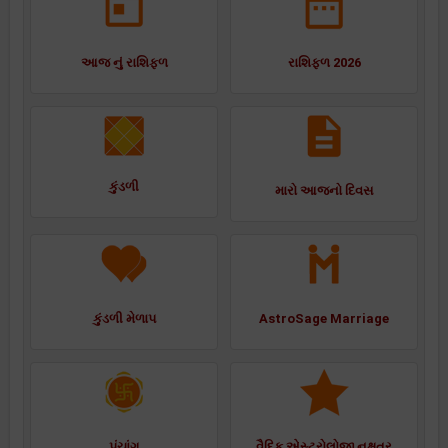
આજ નું રાશિફળ
રાશિફળ 2026
કુંડળી
મારો આજનો દિવસ
કુંડળી મેળાપ
AstroSage Marriage
પંચાંગ
વૈદિક એસ્ટ્રોલોજી નક્ષત્ર