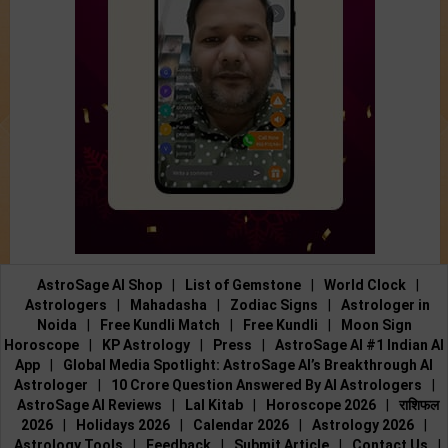
AstroSage AI Shop
|
List of Gemstone
|
World Clock
|
Astrologers
|
Mahadasha
|
Zodiac Signs
|
Astrologer in
Noida
|
Free Kundli Match
|
Free Kundli
|
Moon Sign
Horoscope
|
KP Astrology
|
Press
|
AstroSage AI #1 Indian AI
App
|
Global Media Spotlight: AstroSage AI’s Breakthrough AI
Astrologer
|
10 Crore Question Answered By AI Astrologers
|
AstroSage AI Reviews
|
Lal Kitab
|
Horoscope 2026
|
राशिफल
2026
|
Holidays 2026
|
Calendar 2026
|
Astrology 2026
|
Astrology Tools
|
Feedback
|
Submit Article
|
Contact Us
|