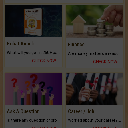
Brihat Kundli
Finance
What will you get in 250+ pages Colored Brihat Kundli.
Are money matters a reason for the dark-circles under your eyes?
CHECK NOW
CHECK NOW
Ask A Question
Career / Job
Is there any question or problem lingering.
Worried about your career? don't know what is.