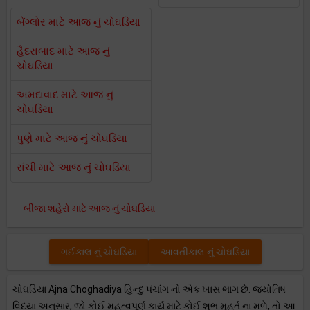
બેંગ્લોર માટે આજ નું ચોઘડિયા
હૈદરાબાદ માટે આજ નું
ચોઘડિયા
અમદાવાદ માટે આજ નું
ચોઘડિયા
પુણે માટે આજ નું ચોઘડિયા
રાંચી માટે આજ નું ચોઘડિયા
બીજા શહેરો માટે આજ નું ચોઘડિયા
ગઈકાલ નું ચોઘડિયા
આવતીકાલ નું ચોઘડિયા
ચોઘડિયા Ajna Choghadiya હિન્દુ પંચાંગ નો એક ખાસ ભાગ છે. જ્યોતિષ
વિદ્યા અનુસાર, જો કોઈ મહત્વપૂર્ણ કાર્ય માટે કોઈ શુભ મુહૂર્ત ના મળે, તો આ