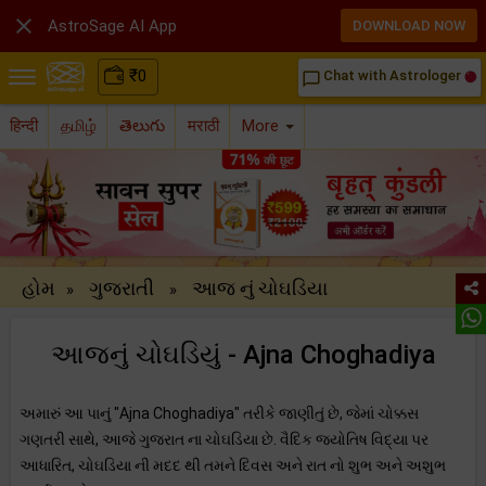

AstroSage AI App
DOWNLOAD NOW
₹
0
Chat with Astrologer
chat_bubble_outline
हिन्दी
தமிழ்
తెలుగు
मराठी
More
હોમ
ગુજરાતી
આજ નું ચોઘડિયા
»
»
આજનું ચોઘડિયું - Ajna Choghadiya
અમારું આ પાનું "Ajna Choghadiya" તરીકે જાણીતું છે, જેમાં ચોક્કસ
ગણતરી સાથે, આજે ગુજરાત ના ચોઘડિયા છે. વૈદિક જ્યોતિષ વિદ્યા પર
આધારિત, ચોઘડિયા ની મદદ થી તમને દિવસ અને રાત નો શુભ અને અશુભ