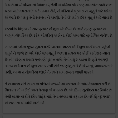
સ્થિતિ માં ચોઘડિયા નો વિધાન છે, તેથી ચોઘડિયા કોઈ પણ માંગલિક કાર્ય શરૂ
કરવા માટે વપરાય છે. પરંપરાગત રીતે, ચોઘડિયા ને પ્રવાસ ના મુહૂર્ત માટે જોવા
માં આવે છે, પરંતુ તેની સરળતા ને કારણે, તેનો ઉપયોગ દરેક મુહૂર્ત માટે થાય છે.
જ્યોતિષ વિદ્યા માં ચાર પ્રકાર નાં શુભ ચોઘડિયા છે અને ત્રણ પ્રકાર ના
અશુભ ચોઘડિયા છે. દરેક ચોઘડિયું કોઈ ના કોઈ કામ માટે સુયોજિત થયેલ છે.
ભારત માં, લોકો પૂજા, હવન વગેરે અથવા અન્ય કોઈ શુભ કાર્ય કરતા પહેલાં
મુહુર્ત ને જુએ છે. જો કોઈ શુભ મુહૂર્ત અથવા સમય પર કોઈ કાર્ય શરૂ થાય
છે, તો પરિણામ ઇચ્છા પ્રમાણે પ્રાપ્ત થશે. તેની વધુ શક્યતા છે. હવે આપણે
આજ ના દિવસ નો શુભ સમય કેવી રીતે જાણીશું તે વિશે વિચારવું આવશ્યક છે.
તેથી, આજ નું ચોઘડિયા જોઈ ને તમને શુભ સમય જાણી શકશો.
તે સામાન્ય રીતે ભારત ના પશ્ચિમી રાજ્યો માં વપરાય છે. ચોઘડિયાખાસ કરી ને
મિલકત ની ખરીદી અને વેચાણ માં વપરાય છે. ચોઘડિયા સૂર્યોદય પર નિર્ભર છે,
તેથી સામાન્ય રીતે દરેક શહેર માટે તેના સમય માં તફાવત છે. તમે હિન્દુ પંચાંગ
માં સરળતા થી શોધી શકો છો.