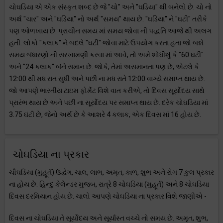
ચોઘડિયા એ એક સંસ્કૃત શબ્દ છે જે "ચો" અને "ઘડિયા" થી બનેલો છે. ચો નો
અર્થ "ચાર" અને "ઘડિયા" નો અર્થ "સમય" થાય છે. "ઘડિયા" ને "ઘટી" તરીકે
પણ ઓળખાય છે. પ્રાચીન સમય માં સમય જોવા ની પદ્ધતિ આજે થી અલગ
હતી. લોકો "કલાક" ને બદલે "ઘટી" જોવા માટે ઉપયોગ કરતા હતા જો બન્ને
સમય બંધારણો ની સરખામણી કરવા માં આવે, તો અમે શોધીશું કે "60 ઘટી"
અને "24 કલાક" બંને સમાન છે. જોકે, તેમાં અસમાનતા પણ છે, એટલે કે
12:00 થી મધ રાત સુધી અને પછી ના મધ રાતે 12:00 વાગ્યે સમાપ્ત થાય છે.
જો આપણે ભારતીય ટાઇમ ફોર્મેટ વિશે વાત કરીએ, તો દિવસ સૂર્યોદય સાથે
પ્રારંભ થાય છે અને પછી ના સૂર્યોદય પર સમાપ્ત થાય છે. દરેક ચોઘડિયા માં
3.75 ઘંટી છે, જેનો અર્થ છે કે આશરે 4 કલાક, એક દિવસ માં 16 હોય છે.
ચોઘડિયા ના પ્રકાર
ચૌઘડિયા (મુહૂર્ત) ઉદ્વેગ, ચાલ, લાભ, અમૃત, કાળ, શુભ અને રોગ 7 કુલ પ્રકાર
ના હોય છે. હિન્દુ કેલેન્ડર મુજબ, રાત્રે 8 ચોઘડિયા (મુહૂર્ત) અને 8 ચોઘડિયા
દિવસ દરમિયાન હોય છે. ચાલો આપણે ચોઘડિયા ના પ્રકાર વિશે જાણીએ -
દિવસ ના ચોઘડિયા તે સૂર્યોદય અને સૂર્યાસ્ત વચ્ચે નો સમય છે. અમૃત, શુભ,