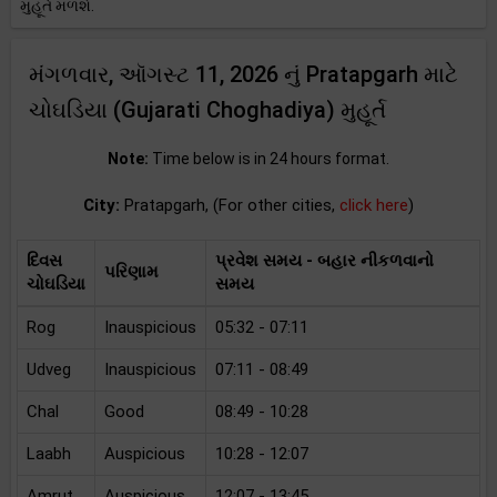
મુહૂર્ત મળશે.
મંગળવાર, ઑગસ્ટ 11, 2026 નું Pratapgarh માટે
ચોઘડિયા (Gujarati Choghadiya) મુહૂર્ત
Note:
Time below is in 24 hours format.
City:
Pratapgarh, (For other cities,
click here
)
દિવસ
પ્રવેશ સમય - બહાર નીકળવાનો
પરિણામ
ચોઘડિયા
સમય
Rog
Inauspicious
05:32 - 07:11
Udveg
Inauspicious
07:11 - 08:49
Chal
Good
08:49 - 10:28
Laabh
Auspicious
10:28 - 12:07
Amrut
Auspicious
12:07 - 13:45