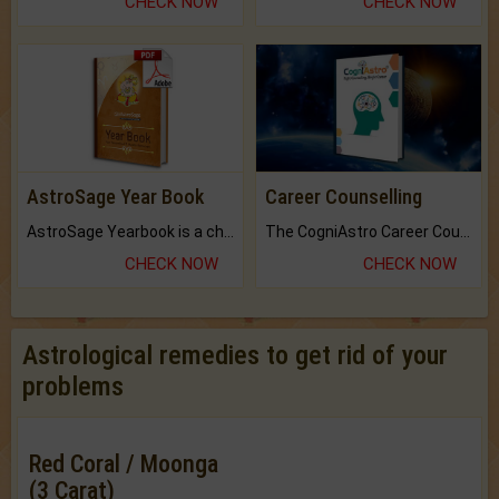
CHECK NOW
CHECK NOW
AstroSage Year Book
Career Counselling
AstroSage Yearbook is a channel to fulfill your dreams and destiny.
The CogniAstro Career Counselling Report is the most comprehensive report available on this topic.
CHECK NOW
CHECK NOW
Astrological remedies to get rid of your
problems
Red Coral / Moonga
(3 Carat)