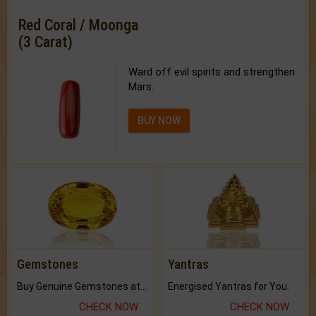
Red Coral / Moonga
(3 Carat)
Ward off evil spirits and strengthen
Mars.
BUY NOW
Gemstones
Yantras
Buy Genuine Gemstones at Best Prices.
Energised Yantras for You.
CHECK NOW
CHECK NOW