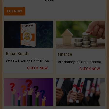
BUY NOW
Brihat Kundli
Finance
What will you get in 250+ pages Colored Brihat Kundli.
Are money matters a reason for the dark-circles under your eyes?
CHECK NOW
CHECK NOW