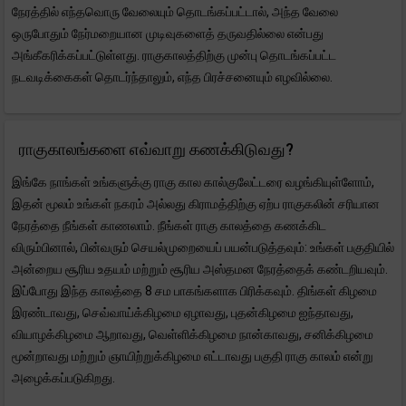
நேரத்தில் எந்தவொரு வேலையும் தொடங்கப்பட்டால், அந்த வேலை
ஒருபோதும் நேர்மறையான முடிவுகளைத் தருவதில்லை என்பது
அங்கீகரிக்கப்பட்டுள்ளது. ராகுகாலத்திற்கு முன்பு தொடங்கப்பட்ட
நடவடிக்கைகள் தொடர்ந்தாலும், எந்த பிரச்சனையும் எழவில்லை.
ராகுகாலங்களை எவ்வாறு கணக்கிடுவது?
இங்கே நாங்கள் உங்களுக்கு ராகு கால கால்குலேட்டரை வழங்கியுள்ளோம்,
இதன் மூலம் உங்கள் நகரம் அல்லது கிராமத்திற்கு ஏற்ப ராகுகலின் சரியான
நேரத்தை நீங்கள் காணலாம். நீங்கள் ராகு காலத்தை கணக்கிட
விரும்பினால், பின்வரும் செயல்முறையைப் பயன்படுத்தவும்: உங்கள் பகுதியில்
அன்றைய சூரிய உதயம் மற்றும் சூரிய அஸ்தமன நேரத்தைக் கண்டறியவும்.
இப்போது இந்த காலத்தை 8 சம பாகங்களாக பிரிக்கவும். திங்கள் கிழமை
இரண்டாவது, செவ்வாய்க்கிழமை ஏழாவது, புதன்கிழமை ஐந்தாவது,
வியாழக்கிழமை ஆறாவது, வெள்ளிக்கிழமை நான்காவது, சனிக்கிழமை
மூன்றாவது மற்றும் ஞாயிற்றுக்கிழமை எட்டாவது பகுதி ராகு காலம் என்று
அழைக்கப்படுகிறது.