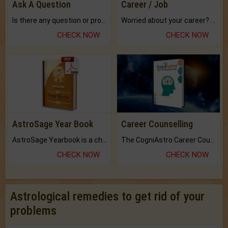
Ask A Question
Career / Job
Is there any question or problem lingering.
Worried about your career? don't know what is.
CHECK NOW
CHECK NOW
AstroSage Year Book
Career Counselling
AstroSage Yearbook is a channel to fulfill your dreams and destiny.
The CogniAstro Career Counselling Report is the most comprehensive report available on this topic.
CHECK NOW
CHECK NOW
Astrological remedies to get rid of your
problems