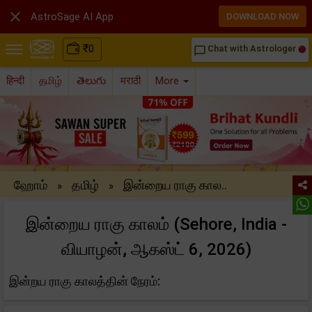

AstroSage AI App
DOWNLOAD NOW
₹
0
Chat with Astrologer
chat_bubble_outline
हिन्दी
தமிழ்
తెలుగు
मराठी
More
ஹோம்
தமிழ்
இன்றைய ராகு கால..
»
»
இன்றைய ராகு காலம் (Sehore, India -
வியாழன், ஆகஸ்ட் 6, 2026)
இன்றய ராகு காலத்தின் நேரம்: