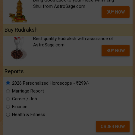
Bring Good Luck to your Place with Feng
Shui.from AstroSage.com
BUY NOW
Buy Rudraksh
Best quality Rudraksh with assurance of
AstroSage.com
BUY NOW
Reports
2026 Personalized Horoscope - ₹299/-
Marriage Report
Career / Job
Finance
Health & Fitness
ORDER NOW