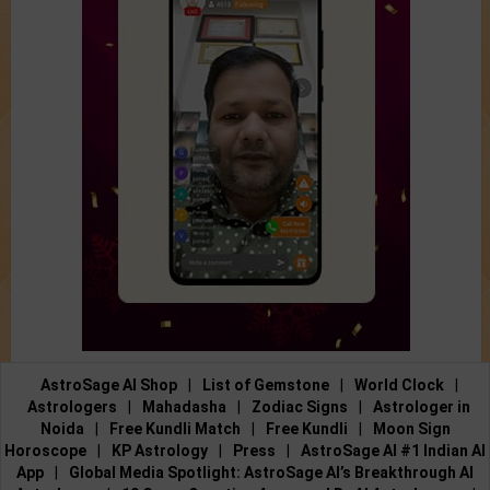
AstroSage AI Shop
|
List of Gemstone
|
World Clock
|
Astrologers
|
Mahadasha
|
Zodiac Signs
|
Astrologer in
Noida
|
Free Kundli Match
|
Free Kundli
|
Moon Sign
Horoscope
|
KP Astrology
|
Press
|
AstroSage AI #1 Indian AI
App
|
Global Media Spotlight: AstroSage AI’s Breakthrough AI