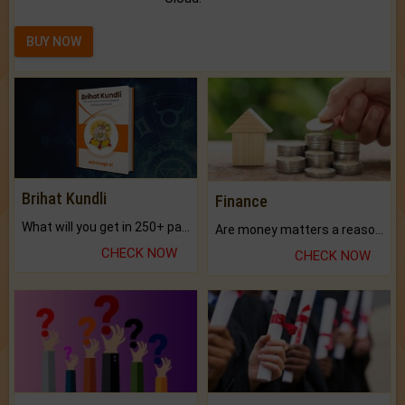
BUY NOW
Brihat Kundli
Finance
What will you get in 250+ pages Colored Brihat Kundli.
Are money matters a reason for the dark-circles under your eyes?
CHECK NOW
CHECK NOW