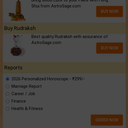
Bring Good Luck to your Place with Feng
Shui.from AstroSage.com
BUY NOW
Buy Rudraksh
Best quality Rudraksh with assurance of
AstroSage.com
BUY NOW
Reports
2026 Personalized Horoscope - ₹299/-
Marriage Report
Career / Job
Finance
Health & Fitness
ORDER NOW