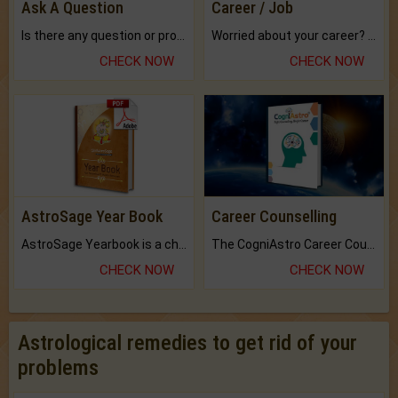
Ask A Question
Career / Job
Is there any question or problem lingering.
Worried about your career? don't know what is.
CHECK NOW
CHECK NOW
AstroSage Year Book
Career Counselling
AstroSage Yearbook is a channel to fulfill your dreams and destiny.
The CogniAstro Career Counselling Report is the most comprehensive report available on this topic.
CHECK NOW
CHECK NOW
Astrological remedies to get rid of your
problems