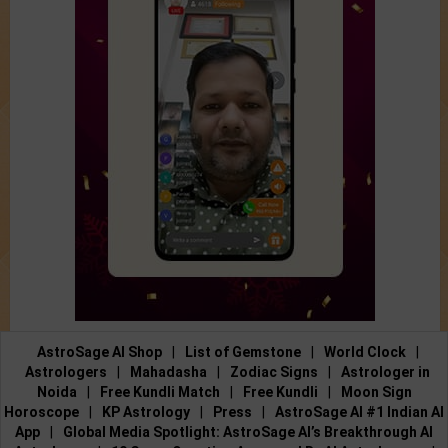
AstroSage AI Shop
|
List of Gemstone
|
World Clock
|
Astrologers
|
Mahadasha
|
Zodiac Signs
|
Astrologer in
Noida
|
Free Kundli Match
|
Free Kundli
|
Moon Sign
Horoscope
|
KP Astrology
|
Press
|
AstroSage AI #1 Indian AI
App
|
Global Media Spotlight: AstroSage AI’s Breakthrough AI