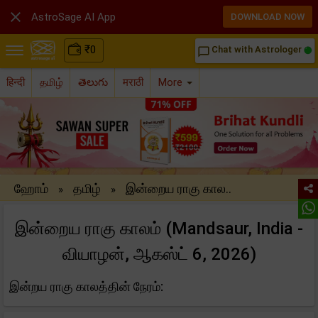

AstroSage AI App
DOWNLOAD NOW
₹
0
Chat with Astrologer
chat_bubble_outline
हिन्दी
தமிழ்
తెలుగు
मराठी
More
ஹோம்
தமிழ்
இன்றைய ராகு கால..
»
»
இன்றைய ராகு காலம் (Mandsaur, India -
வியாழன், ஆகஸ்ட் 6, 2026)
இன்றய ராகு காலத்தின் நேரம்: