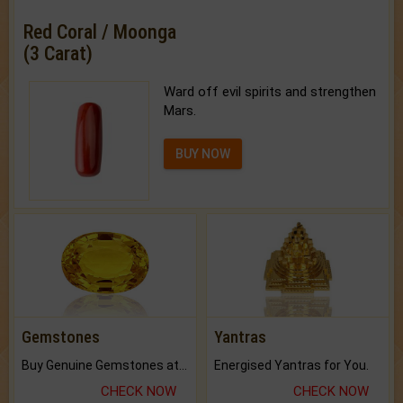
Red Coral / Moonga
(3 Carat)
Ward off evil spirits and strengthen
Mars.
BUY NOW
Gemstones
Yantras
Buy Genuine Gemstones at Best Prices.
Energised Yantras for You.
CHECK NOW
CHECK NOW