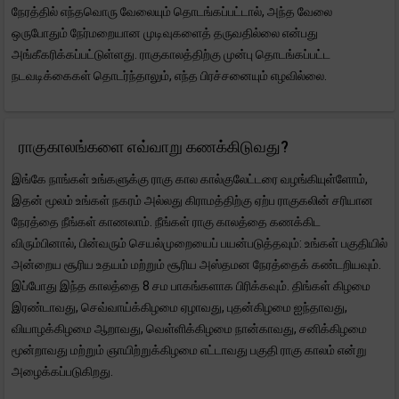
நேரத்தில் எந்தவொரு வேலையும் தொடங்கப்பட்டால், அந்த வேலை
ஒருபோதும் நேர்மறையான முடிவுகளைத் தருவதில்லை என்பது
அங்கீகரிக்கப்பட்டுள்ளது. ராகுகாலத்திற்கு முன்பு தொடங்கப்பட்ட
நடவடிக்கைகள் தொடர்ந்தாலும், எந்த பிரச்சனையும் எழவில்லை.
ராகுகாலங்களை எவ்வாறு கணக்கிடுவது?
இங்கே நாங்கள் உங்களுக்கு ராகு கால கால்குலேட்டரை வழங்கியுள்ளோம்,
இதன் மூலம் உங்கள் நகரம் அல்லது கிராமத்திற்கு ஏற்ப ராகுகலின் சரியான
நேரத்தை நீங்கள் காணலாம். நீங்கள் ராகு காலத்தை கணக்கிட
விரும்பினால், பின்வரும் செயல்முறையைப் பயன்படுத்தவும்: உங்கள் பகுதியில்
அன்றைய சூரிய உதயம் மற்றும் சூரிய அஸ்தமன நேரத்தைக் கண்டறியவும்.
இப்போது இந்த காலத்தை 8 சம பாகங்களாக பிரிக்கவும். திங்கள் கிழமை
இரண்டாவது, செவ்வாய்க்கிழமை ஏழாவது, புதன்கிழமை ஐந்தாவது,
வியாழக்கிழமை ஆறாவது, வெள்ளிக்கிழமை நான்காவது, சனிக்கிழமை
மூன்றாவது மற்றும் ஞாயிற்றுக்கிழமை எட்டாவது பகுதி ராகு காலம் என்று
அழைக்கப்படுகிறது.