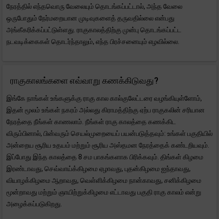
நேரத்தில் எந்தவொரு வேலையும் தொடங்கப்பட்டால், அந்த வேலை
ஒருபோதும் நேர்மறையான முடிவுகளைத் தருவதில்லை என்பது
அங்கீகரிக்கப்பட்டுள்ளது. ராகுகாலத்திற்கு முன்பு தொடங்கப்பட்ட
நடவடிக்கைகள் தொடர்ந்தாலும், எந்த பிரச்சனையும் எழவில்லை.
ராகுகாலங்களை எவ்வாறு கணக்கிடுவது?
இங்கே நாங்கள் உங்களுக்கு ராகு கால கால்குலேட்டரை வழங்கியுள்ளோம்,
இதன் மூலம் உங்கள் நகரம் அல்லது கிராமத்திற்கு ஏற்ப ராகுகலின் சரியான
நேரத்தை நீங்கள் காணலாம். நீங்கள் ராகு காலத்தை கணக்கிட
விரும்பினால், பின்வரும் செயல்முறையைப் பயன்படுத்தவும்: உங்கள் பகுதியில்
அன்றைய சூரிய உதயம் மற்றும் சூரிய அஸ்தமன நேரத்தைக் கண்டறியவும்.
இப்போது இந்த காலத்தை 8 சம பாகங்களாக பிரிக்கவும். திங்கள் கிழமை
இரண்டாவது, செவ்வாய்க்கிழமை ஏழாவது, புதன்கிழமை ஐந்தாவது,
வியாழக்கிழமை ஆறாவது, வெள்ளிக்கிழமை நான்காவது, சனிக்கிழமை
மூன்றாவது மற்றும் ஞாயிற்றுக்கிழமை எட்டாவது பகுதி ராகு காலம் என்று
அழைக்கப்படுகிறது.