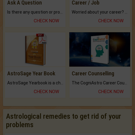
Ask A Question
Career / Job
Is there any question or problem lingering.
Worried about your career? don't know what is.
CHECK NOW
CHECK NOW
AstroSage Year Book
Career Counselling
AstroSage Yearbook is a channel to fulfill your dreams and destiny.
The CogniAstro Career Counselling Report is the most comprehensive report available on this topic.
CHECK NOW
CHECK NOW
Astrological remedies to get rid of your
problems