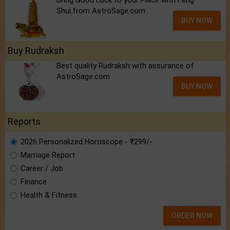
Bring Good Luck to your Place with Feng
Shui.from AstroSage.com
BUY NOW
Buy Rudraksh
Best quality Rudraksh with assurance of
AstroSage.com
BUY NOW
Reports
2026 Personalized Horoscope - ₹299/-
Marriage Report
Career / Job
Finance
Health & Fitness
ORDER NOW