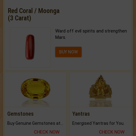
Red Coral / Moonga
(3 Carat)
Ward off evil spirits and strengthen
Mars.
BUY NOW
Gemstones
Yantras
Buy Genuine Gemstones at Best Prices.
Energised Yantras for You.
CHECK NOW
CHECK NOW