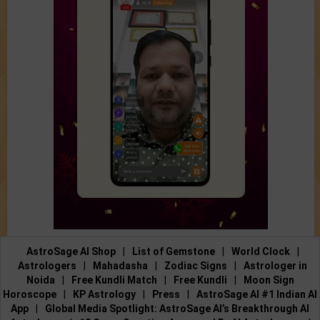
AstroSage AI Shop
|
List of Gemstone
|
World Clock
|
Astrologers
|
Mahadasha
|
Zodiac Signs
|
Astrologer in
Noida
|
Free Kundli Match
|
Free Kundli
|
Moon Sign
Horoscope
|
KP Astrology
|
Press
|
AstroSage AI #1 Indian AI
App
|
Global Media Spotlight: AstroSage AI’s Breakthrough AI