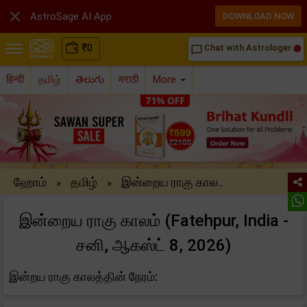

AstroSage AI App
DOWNLOAD NOW
₹
0
Chat with Astrologer
chat_bubble_outline
हिन्दी
தமிழ்
తెలుగు
मराठी
More
ஹோம்
தமிழ்
இன்றைய ராகு கால..
»
»
இன்றைய ராகு காலம் (Fatehpur, India -
சனி, ஆகஸ்ட் 8, 2026)
இன்றய ராகு காலத்தின் நேரம்: