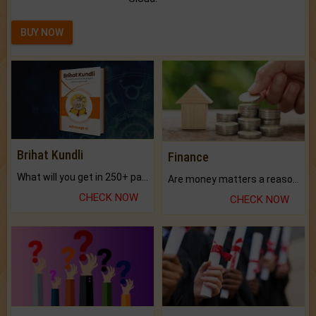
BUY NOW
Brihat Kundli
Finance
What will you get in 250+ pages Colored Brihat Kundli.
Are money matters a reason for the dark-circles under your eyes?
CHECK NOW
CHECK NOW