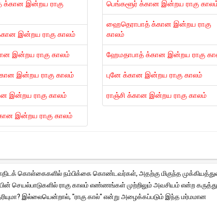
 க்கான இன்றய ராகு
பெங்களூர் க்கான இன்றய ராகு காலம
ஹைதெராபாத் க்கான இன்றய ராகு
்கான இன்றய ராகு காலம்
காலம்
க்கான இன்றய ராகு காலம்
ஹேமதாபாத் க்கான இன்றய ராகு கா
கான இன்றய ராகு காலம்
புனே க்கான இன்றய ராகு காலம்
ான இன்றய ராகு காலம்
ராஞ்சி க்கான இன்றய ராகு காலம்
்கான இன்றய ராகு காலம்
 ஜோதிடக் கொள்கைகளில் நம்பிக்கை கொண்டவர்கள், அதற்கு மிகுந்த முக்கியத்து
ின் செயல்பாடுகளில் ராகு காலம் எண்ணங்கள் முற்றிலும் அவசியம் என்ற கருத்து
ியுமா? இல்லையென்றால், "ராகு கால்" என்று அழைக்கப்படும் இந்த மர்மமான