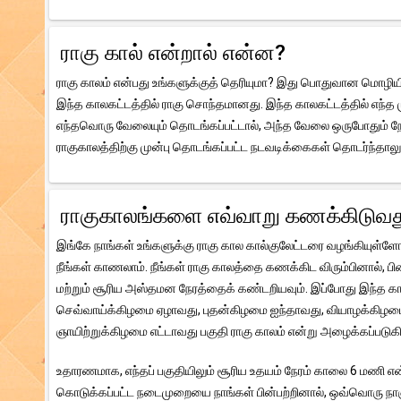
ராகு கால் என்றால் என்ன?
ராகு காலம் என்பது உங்களுக்குத் தெரியுமா? இது பொதுவான மொழியில
இந்த காலகட்டத்தில் ராகு சொந்தமானது. இந்த காலகட்டத்தில் எந்த ம
எந்தவொரு வேலையும் தொடங்கப்பட்டால், அந்த வேலை ஒருபோதும் நேர
ராகுகாலத்திற்கு முன்பு தொடங்கப்பட்ட நடவடிக்கைகள் தொடர்ந்தாலும
ராகுகாலங்களை எவ்வாறு கணக்கிடுவத
இங்கே நாங்கள் உங்களுக்கு ராகு கால கால்குலேட்டரை வழங்கியுள்ளோம
நீங்கள் காணலாம். நீங்கள் ராகு காலத்தை கணக்கிட விரும்பினால், ப
மற்றும் சூரிய அஸ்தமன நேரத்தைக் கண்டறியவும். இப்போது இந்த க
செவ்வாய்க்கிழமை ஏழாவது, புதன்கிழமை ஐந்தாவது, வியாழக்கிழம
ஞாயிற்றுக்கிழமை எட்டாவது பகுதி ராகு காலம் என்று அழைக்கப்படுகி
உதாரணமாக, எந்தப் பகுதியிலும் சூரிய உதயம் நேரம் காலை 6 மணி 
கொடுக்கப்பட்ட நடைமுறையை நாங்கள் பின்பற்றினால், ஒவ்வொரு நாளும