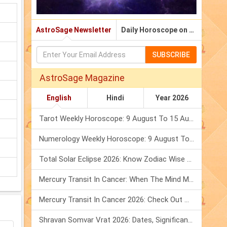
AstroSage Newsletter
Daily Horoscope on Email
SUBSCRIBE
AstroSage Magazine
English
Hindi
Year 2026
Tarot Weekly Horoscope: 9 August To 15 August, 2026
Numerology Weekly Horoscope: 9 August To 15 August, 2026
Total Solar Eclipse 2026: Know Zodiac Wise Prediction
Mercury Transit In Cancer: When The Mind Meets The Heart!
Mercury Transit In Cancer 2026: Check Out What It Brings For You
Shravan Somvar Vrat 2026: Dates, Significance & Rituals In August