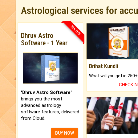
Astrological services for acc
33% OFF
Dhruv Astro
Software - 1 Year
Brihat Kundli
CHECK 
'Dhruv Astro Software'
brings you the most
advanced astrology
software features, delivered
from Cloud.
BUY NOW