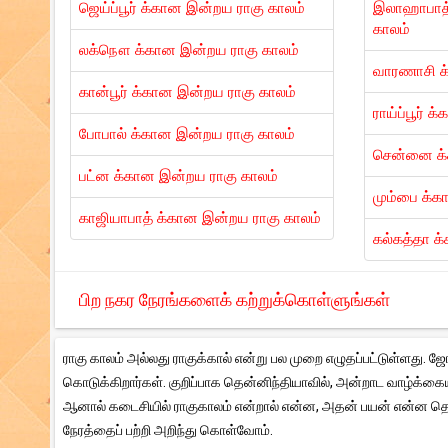
ஜெய்ப்பூர் க்கான இன்றய ராகு காலம்
இலாஹாபாத்
காலம்
லக்நௌ க்கான இன்றய ராகு காலம்
வாரணாசி க
கான்பூர் க்கான இன்றய ராகு காலம்
ராய்ப்பூர் 
போபால் க்கான இன்றய ராகு காலம்
சென்னை க்
பட்ன க்கான இன்றய ராகு காலம்
மும்பை க்க
காஜியாபாத் க்கான இன்றய ராகு காலம்
கல்கத்தா க
பிற நகர நேரங்களைக் கற்றுக்கொள்ளுங்கள்
ராகு காலம் அல்லது ராகுக்கால் என்று பல முறை எழுதப்பட்டுள்ளது.
கொடுக்கிறார்கள். குறிப்பாக தென்னிந்தியாவில், அன்றாட வாழ்க்கைய
ஆனால் கடைசியில் ராகுகாலம் என்றால் என்ன, அதன் பயன் என்ன தெர
நேரத்தைப் பற்றி அறிந்து கொள்வோம்.