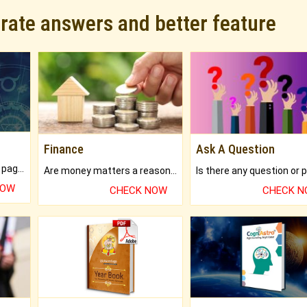
urate answers and better feature
Finance
Ask A Question
What will you get in 250+ pages Colored Brihat Kundli.
Are money matters a reason for the dark-circles under your eyes?
NOW
CHECK NOW
CHECK 