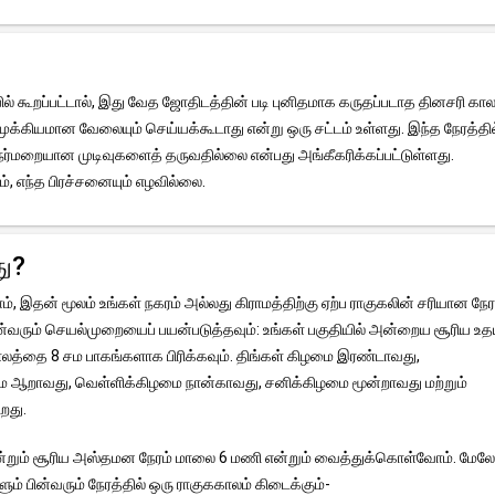
் கூறப்பட்டால், இது வேத ஜோதிடத்தின் படி புனிதமாக கருதப்படாத தினசரி கால
ுக்கியமான வேலையும் செய்யக்கூடாது என்று ஒரு சட்டம் உள்ளது. இந்த நேரத்தில
்மறையான முடிவுகளைத் தருவதில்லை என்பது அங்கீகரிக்கப்பட்டுள்ளது.
், எந்த பிரச்சனையும் எழவில்லை.
ு?
், இதன் மூலம் உங்கள் நகரம் அல்லது கிராமத்திற்கு ஏற்ப ராகுகலின் சரியான ந
ின்வரும் செயல்முறையைப் பயன்படுத்தவும்: உங்கள் பகுதியில் அன்றைய சூரிய உத
ாலத்தை 8 சம பாகங்களாக பிரிக்கவும். திங்கள் கிழமை இரண்டாவது,
ை ஆறாவது, வெள்ளிக்கிழமை நான்காவது, சனிக்கிழமை மூன்றாவது மற்றும்
றது.
என்றும் சூரிய அஸ்தமன நேரம் மாலை 6 மணி என்றும் வைத்துக்கொள்வோம். மேலே
் பின்வரும் நேரத்தில் ஒரு ராகுககாலம் கிடைக்கும்-