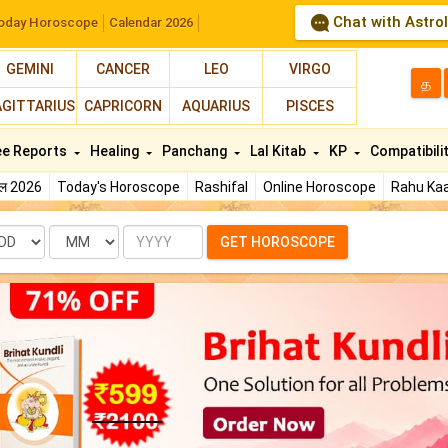
Chat with Astro
oday Horoscope
Calendar 2026
GEMINI
CANCER
LEO
VIRGO
த
AGITTARIUS
CAPRICORN
AQUARIUS
PISCES
ee Reports
Healing
Panchang
Lal Kitab
KP
Compatibili
फल 2026
Today's Horoscope
Rashifal
Online Horoscope
Rahu Kaa
te
Month
Year
GET HOROSCOPE