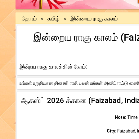
ஹோம்
தமிழ்
இன்றைய ராகு காலம்
»
»
இன்றைய ராகு காலம் (Faiz
இன்றய ராகு காலத்தின் நேரம்:
உங்கள் உறுதியான தினசரி ராசி பலன் உங்கள் அண்ட்ராய்டு கைபே
ஆகஸ்ட் 2026 க்கான (Faizabad, India
Note:
Time b
City:
Faizabad, I