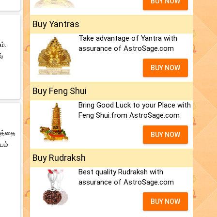
BUY NOW
Buy Yantras
Take advantage of Yantra with
ம்.
assurance of AstroSage.com
்
BUY NOW
Buy Feng Shui
Bring Good Luck to your Place with
Feng Shui.from AstroSage.com
ேரத்தை
BUY NOW
யம்
Buy Rudraksh
Best quality Rudraksh with
assurance of AstroSage.com
BUY NOW