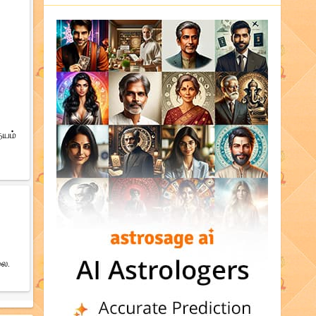
தயம்
லை.