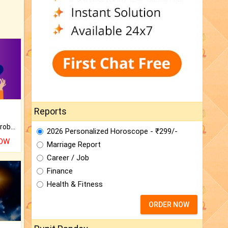
Reports
Is there any question or problem lingering.
2026 Personalized Horoscope - ₹299/-
NOW
Marriage Report
Career / Job
Finance
Health & Fitness
ORDER NOW