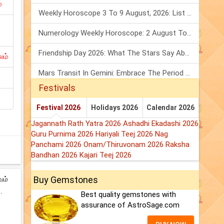
்
Weekly Horoscope 3 To 9 August, 2026: List Of Fasts & Festivals
Numerology Weekly Horoscope: 2 August To 8 August, 2026
Friendship Day 2026: What The Stars Say About Your Best Friend!
லம்
Mars Transit In Gemini: Embrace The Period Full Of Energy & Intelligence
Festivals
Festival 2026
Holidays 2026
Calendar 2026
Jagannath Rath Yatra 2026
Ashadhi Ekadashi 2026
Guru Purnima 2026
Hariyali Teej 2026
Nag
Panchami 2026
Onam/Thiruvonam 2026
Raksha
Bandhan 2026
Kajari Teej 2026
Buy Gemstones
வம்
.
Best quality gemstones with
assurance of AstroSage.com