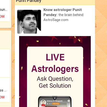
Punit Pandey
Know astrologer Punit
The CogniAstro Career Counselling Report is the most comprehensive report available on this topic.
Pandey:
the brain behind
NOW
AstroSage.com
Original Rudraksha to Bless Your Way.
NOW