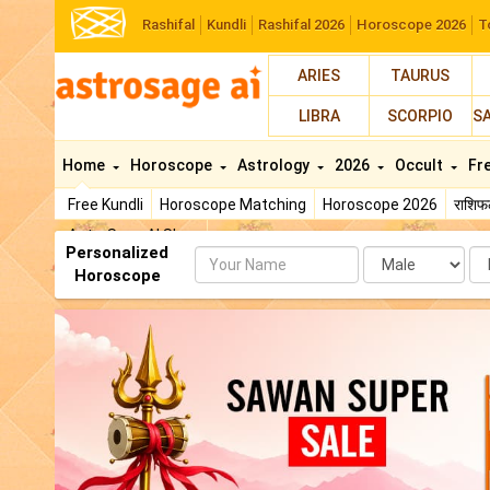
Rashifal
Kundli
Rashifal 2026
Horoscope 2026
T
ARIES
TAURUS
LIBRA
SCORPIO
S
Home
Horoscope
Astrology
2026
Occult
Fr
Free Kundli
Horoscope Matching
Horoscope 2026
राशि
AstroSage AI Shop
Personalized
Name
Da
Horoscope