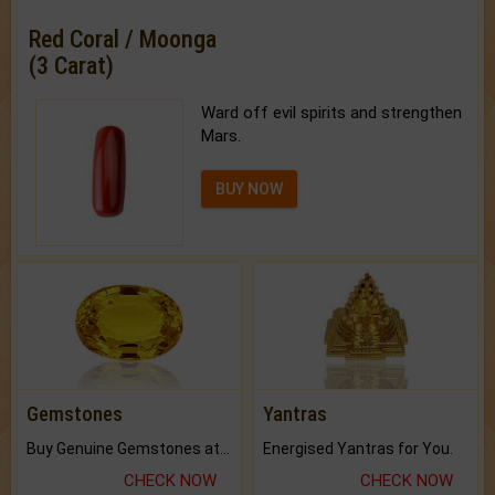
Red Coral / Moonga
(3 Carat)
Ward off evil spirits and strengthen
Mars.
BUY NOW
Gemstones
Yantras
Buy Genuine Gemstones at Best Prices.
Energised Yantras for You.
CHECK NOW
CHECK NOW