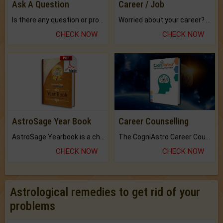
Ask A Question
Career / Job
Is there any question or problem lingering.
Worried about your career? don't know what is.
CHECK NOW
CHECK NOW
AstroSage Year Book
Career Counselling
AstroSage Yearbook is a channel to fulfill your dreams and destiny.
The CogniAstro Career Counselling Report is the most comprehensive report available on this topic.
CHECK NOW
CHECK NOW
Astrological remedies to get rid of your
problems