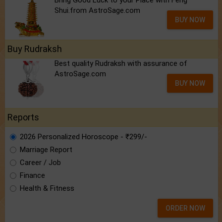
Bring Good Luck to your Place with Feng
Shui.from AstroSage.com
BUY NOW
Buy Rudraksh
Best quality Rudraksh with assurance of
AstroSage.com
BUY NOW
Reports
2026 Personalized Horoscope - ₹299/-
Marriage Report
Career / Job
Finance
Health & Fitness
ORDER NOW