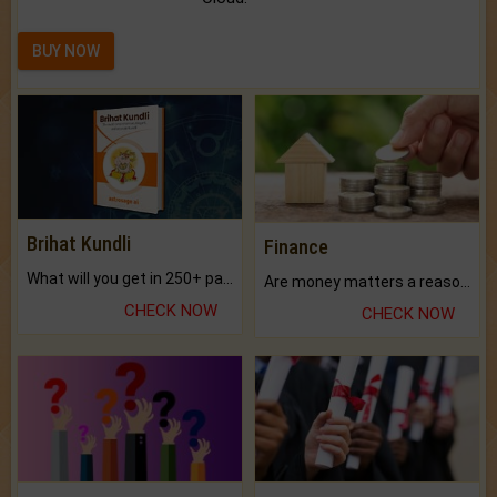
BUY NOW
Brihat Kundli
Finance
What will you get in 250+ pages Colored Brihat Kundli.
Are money matters a reason for the dark-circles under your eyes?
CHECK NOW
CHECK NOW