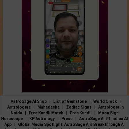
AstroSage AI Shop
|
List of Gemstone
|
World Clock
|
Astrologers
|
Mahadasha
|
Zodiac Signs
|
Astrologer in
Noida
|
Free Kundli Match
|
Free Kundli
|
Moon Sign
Horoscope
|
KP Astrology
|
Press
|
AstroSage AI #1 Indian AI
App
|
Global Media Spotlight: AstroSage AI’s Breakthrough AI