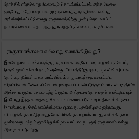
நேரத்தில் எந்தவொரு வேலையும் தொடங்கப்பட்டால், அந்த வேலை
ஒருபோதும் நேர்மறையான முடிவுகளைத் தருவதில்லை என்பது
அங்கீகரிக்கப்பட்டுள்ளது. ராகுகாலத்திற்கு முன்பு தொடங்கப்பட்ட
நடவடிக்கைகள் தொடர்ந்தாலும், எந்த பிரச்சனையும் எழவில்லை.
ராகுகாலங்களை எவ்வாறு கணக்கிடுவது?
இங்கே நாங்கள் உங்களுக்கு ராகு கால கால்குலேட்டரை வழங்கியுள்ளோம்,
இதன் மூலம் உங்கள் நகரம் அல்லது கிராமத்திற்கு ஏற்ப ராகுகலின் சரியான
நேரத்தை நீங்கள் காணலாம். நீங்கள் ராகு காலத்தை கணக்கிட
விரும்பினால், பின்வரும் செயல்முறையைப் பயன்படுத்தவும்: உங்கள் பகுதியில்
அன்றைய சூரிய உதயம் மற்றும் சூரிய அஸ்தமன நேரத்தைக் கண்டறியவும்.
இப்போது இந்த காலத்தை 8 சம பாகங்களாக பிரிக்கவும். திங்கள் கிழமை
இரண்டாவது, செவ்வாய்க்கிழமை ஏழாவது, புதன்கிழமை ஐந்தாவது,
வியாழக்கிழமை ஆறாவது, வெள்ளிக்கிழமை நான்காவது, சனிக்கிழமை
மூன்றாவது மற்றும் ஞாயிற்றுக்கிழமை எட்டாவது பகுதி ராகு காலம் என்று
அழைக்கப்படுகிறது.