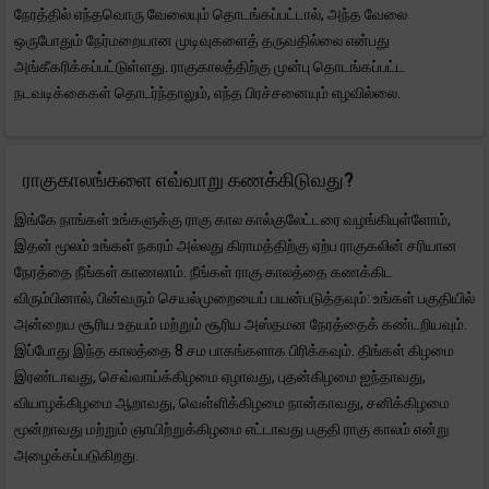
நேரத்தில் எந்தவொரு வேலையும் தொடங்கப்பட்டால், அந்த வேலை
ஒருபோதும் நேர்மறையான முடிவுகளைத் தருவதில்லை என்பது
அங்கீகரிக்கப்பட்டுள்ளது. ராகுகாலத்திற்கு முன்பு தொடங்கப்பட்ட
நடவடிக்கைகள் தொடர்ந்தாலும், எந்த பிரச்சனையும் எழவில்லை.
ராகுகாலங்களை எவ்வாறு கணக்கிடுவது?
இங்கே நாங்கள் உங்களுக்கு ராகு கால கால்குலேட்டரை வழங்கியுள்ளோம்,
இதன் மூலம் உங்கள் நகரம் அல்லது கிராமத்திற்கு ஏற்ப ராகுகலின் சரியான
நேரத்தை நீங்கள் காணலாம். நீங்கள் ராகு காலத்தை கணக்கிட
விரும்பினால், பின்வரும் செயல்முறையைப் பயன்படுத்தவும்: உங்கள் பகுதியில்
அன்றைய சூரிய உதயம் மற்றும் சூரிய அஸ்தமன நேரத்தைக் கண்டறியவும்.
இப்போது இந்த காலத்தை 8 சம பாகங்களாக பிரிக்கவும். திங்கள் கிழமை
இரண்டாவது, செவ்வாய்க்கிழமை ஏழாவது, புதன்கிழமை ஐந்தாவது,
வியாழக்கிழமை ஆறாவது, வெள்ளிக்கிழமை நான்காவது, சனிக்கிழமை
மூன்றாவது மற்றும் ஞாயிற்றுக்கிழமை எட்டாவது பகுதி ராகு காலம் என்று
அழைக்கப்படுகிறது.