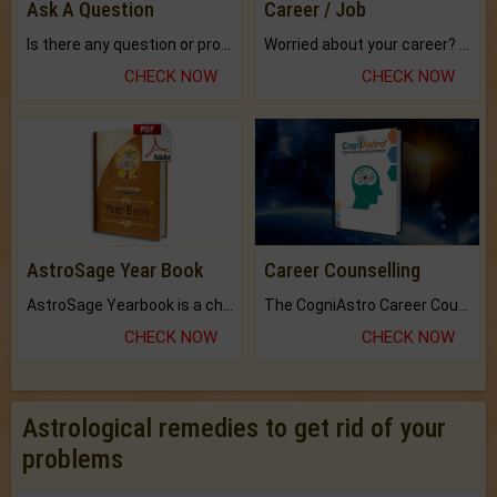
Ask A Question
Career / Job
Is there any question or problem lingering.
Worried about your career? don't know what is.
CHECK NOW
CHECK NOW
AstroSage Year Book
Career Counselling
AstroSage Yearbook is a channel to fulfill your dreams and destiny.
The CogniAstro Career Counselling Report is the most comprehensive report available on this topic.
CHECK NOW
CHECK NOW
Astrological remedies to get rid of your
problems