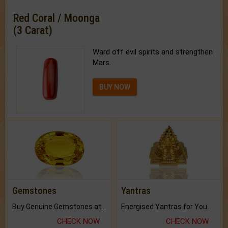
Red Coral / Moonga
(3 Carat)
Ward off evil spirits and strengthen
Mars.
BUY NOW
Gemstones
Yantras
Buy Genuine Gemstones at Best Prices.
Energised Yantras for You.
CHECK NOW
CHECK NOW