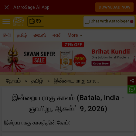

AstroSage AI App
DOWNLOAD NOW
₹
0
Chat with Astrologer
chat_bubble_outline
हिन्दी
தமிழ்
తెలుగు
मराठी
More
ஹோம்
தமிழ்
இன்றைய ராகு கால..
»
»
இன்றைய ராகு காலம் (Batala, India -
ஞாயிறு, ஆகஸ்ட் 9, 2026)
இன்றய ராகு காலத்தின் நேரம்: