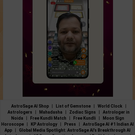
AstroSage AI Shop
|
List of Gemstone
|
World Clock
|
Astrologers
|
Mahadasha
|
Zodiac Signs
|
Astrologer in
Noida
|
Free Kundli Match
|
Free Kundli
|
Moon Sign
Horoscope
|
KP Astrology
|
Press
|
AstroSage AI #1 Indian AI
App
|
Global Media Spotlight: AstroSage AI’s Breakthrough AI