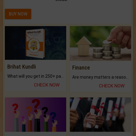
BUY NOW
Brihat Kundli
Finance
What will you get in 250+ pages Colored Brihat Kundli.
Are money matters a reason for the dark-circles under your eyes?
CHECK NOW
CHECK NOW